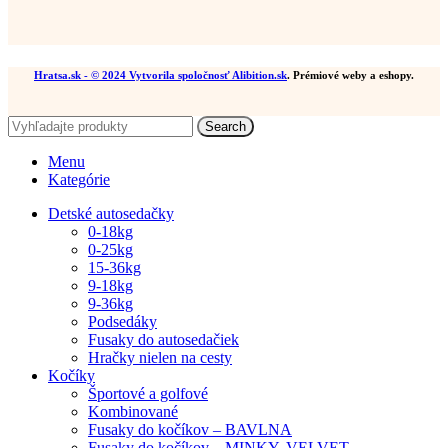
Hratsa.sk
- © 2024 Vytvorila spoločnosť
Alibition.sk
. Prémiové weby a eshopy.
Search
Menu
Kategórie
Detské autosedačky
0-18kg
0-25kg
15-36kg
9-18kg
9-36kg
Podsedáky
Fusaky do autosedačiek
Hračky nielen na cesty
Kočíky
Športové a golfové
Kombinované
Fusaky do kočíkov – BAVLNA
Fusaky do kočíkov – MINKY, VELVET