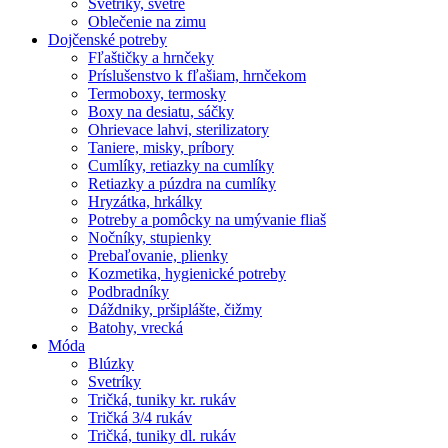
Svetríky, svetre
Oblečenie na zimu
Dojčenské potreby
Fľaštičky a hrnčeky
Príslušenstvo k fľašiam, hrnčekom
Termoboxy, termosky
Boxy na desiatu, sáčky
Ohrievace lahvi, sterilizatory
Taniere, misky, príbory
Cumlíky, retiazky na cumlíky
Retiazky a púzdra na cumlíky
Hryzátka, hrkálky
Potreby a pomôcky na umývanie fliaš
Nočníky, stupienky
Prebaľovanie, plienky
Kozmetika, hygienické potreby
Podbradníky
Dáždniky, pršiplášte, čižmy
Batohy, vrecká
Móda
Blúzky
Svetríky
Tričká, tuniky kr. rukáv
Tričká 3/4 rukáv
Tričká, tuniky dl. rukáv