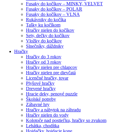
Fusaky do kočíkov – MINKY, VELVET
Fusaky do kočíkov – POLAR
Fusaky do kočíkov – VLNA
Rukávniky do kočíka
Tašky ku kočíkom
Hračky nielen do kočíkov
Sety, dečky do kočíkov
Vložky do kočíkov
Slnečníky, dáždniky
Hračky
Hračky do 3 rokov
Hračky od 3 rokov
Hračky nielen pre chlapcov
Hračky nielen pre dievčatá
Licenčné hračky, tovar
Plyšové hračky
Drevené hračky
Hracie deky, penové puzzle
Školské potreby
Zábavné hry
Hračky a nábytok na záhradu
Hračky nielen do vody
Kolotoče nad postieľku, hračky so zvukom
Lehátka, chodítka
Hojdačky, hojdacie kone