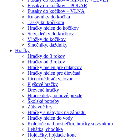
Fusaky do kočíkov – POLAR
Fusaky do kočíkov – VLNA
Rukávniky do kočíka
Tašky ku kočíkom
Hračky nielen do kočíkov
Sety, dečky do kočíkov
Vložky do kočíkov
Slnečníky, dáždniky
Hračky
Hračky do 3 rokov
Hračky od 3 rokov
Hračky nielen pre chlapcov
Hračky nielen pre dievčatá
Licenčné hračky, tovar
Plyšové hračky
Drevené hračky
Hracie deky, penové puzzle
Školské potreby
Zábavné hry
Hračky a nábytok na záhradu
Hračky nielen do vody
Kolotoče nad postieľku, hračky so zvukom
Lehátka, chodítka
Hojdačky, hojdacie kone