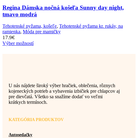
Regina Dámska nočná košeľa Sunny day night,
tmavo modrá
Tehotenské pyžama, košeľe
,
Tehotenské pyžama kr. rukáv, na
ramienka
,
Móda pre mamičky
17.9
€
Výber možností
U nás nájdete široký výber hračiek, oblečenia, rôznych
kojeneckých potrieb a vybavenia izbičiek pre chlapcov aj
pre dievčatá. Všetko sa snažíme dodať vo veľmi
krátkych termínoch.
KATEGÓRIA PRODUKTOV
Autosedačky