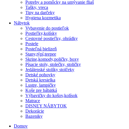
Potreby a pomôcky na umývanie fliaš
Tašky, vreca
Tipy na darčeky
Hygiena kozmetika
Nábytok
Vybavenie do postieľok
Postieľky,kolísky
Cestovné postieľky, ohrádky
Postele
Posteľná bielizeň
Stany,týpí,teepee
Skrine,komody,poličky, boxy
Písacie stoly, stolečky, stoličky
Jedálenské stolíky stolčeky
Detské pohovky
Detská kresielka
Lustre, lampičky
Koše pre bábätká
Výbavičky do košov,kolísok
Matrace
DISNEY NÁBYTOK
Dekorácie
Bazeniky
Domov