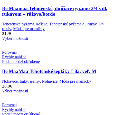
Be Maamaa Tehotenské, dojčiace pyžamo 3/4 s dl.
rukávom – růžovo/bordo
Tehotenské pyžama, košeľe
,
Tehotenské pyžama dl. rukáv, 3/4
rukáv
,
Móda pre mamičky
21.9
€
Výber možností
Porovnaj
Rýchly náhľad
Pridať medzi obľúbené
Be MaaMaa Tehotenské tepláky Lila, veľ. M
Nohavice, traky, jeansy
,
Nohavice
,
Móda pre mamičky
28.0
€
Výber možností
Porovnaj
Rýchly náhľad
Pridať medzi obľúbené