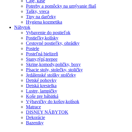
Čaje, kaše
Potreby a pomôcky na umývanie fliaš
Tašky, vreca
Tipy na darčeky
Hygiena kozmetika
Nábytok
Vybavenie do postieľok
Postieľky,kolísky
Cestovné postieľky, ohrádky
Postele
Posteľná bielizeň
Stany,týpí,teepee
Skrine,komody,poličky, boxy
Písacie stoly, stolečky, stoličky
Jedálenské stolíky stolčeky
Detské pohovky
Detská kresielka
Lustre, lampičky
Koše pre bábätká
Výbavičky do košov,kolísok
Matrace
DISNEY NÁBYTOK
Dekorácie
Bazeniky