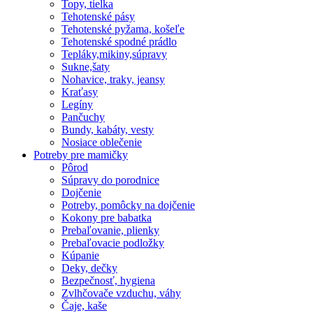
Topy, tielka
Tehotenské pásy
Tehotenské pyžama, košeľe
Tehotenské spodné prádlo
Tepláky,mikiny,súpravy
Sukne,šaty
Nohavice, traky, jeansy
Kraťasy
Legíny
Pančuchy
Bundy, kabáty, vesty
Nosiace oblečenie
Potreby pre mamičky
Pôrod
Súpravy do porodnice
Dojčenie
Potreby, pomôcky na dojčenie
Kokony pre babatka
Prebaľovanie, plienky
Prebaľovacie podložky
Kúpanie
Deky, dečky
Bezpečnosť, hygiena
Zvlhčovače vzduchu, váhy
Čaje, kaše