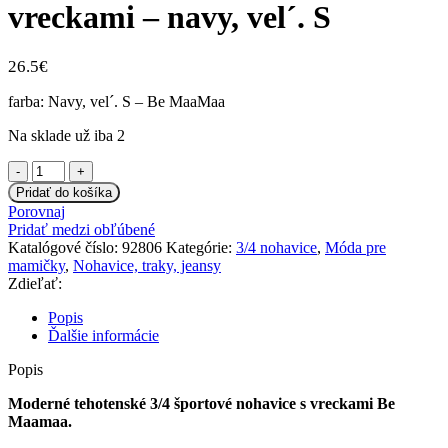
vreckami – navy, vel´. S
26.5
€
farba: Navy, vel´. S – Be MaaMaa
Na sklade už iba 2
množstvo
Be
Pridať do košíka
MaaMaa
Porovnaj
Moderné
Pridať medzi obľúbené
tehotenské
Katalógové číslo:
92806
Kategórie:
3/4 nohavice
,
Móda pre
3/4
mamičky
,
Nohavice, traky, jeansy
nohavice
Zdieľať:
s
vreckami
Popis
-
Ďalšie informácie
navy,
vel
Popis
´.
S
Moderné tehotenské 3/4 športové nohavice s vreckami Be
Maamaa.