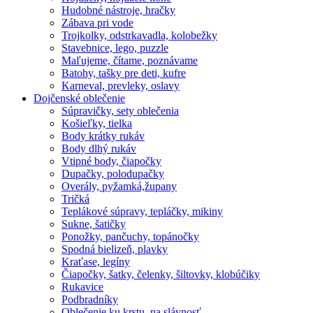
Hudobné nástroje, hračky
Zábava pri vode
Trojkolky, odstrkavadla, kolobežky
Stavebnice, lego, puzzle
Maľujeme, čítame, poznávame
Batohy, tašky pre deti, kufre
Karneval, prevleky, oslavy
Dojčenské oblečenie
Súpravičky, sety oblečenia
Košieľky, tielka
Body krátky rukáv
Body dlhý rukáv
Vtipné body, čiapočky
Dupačky, polodupačky
Overály, pyžamká,župany
Tričká
Teplákové súpravy, tepláčky, mikiny
Sukne, šatičky
Ponožky, pančuchy, topánočky
Spodná bielizeň, plavky
Kraťase, legíny
Čiapočky, šatky, čelenky, šiltovky, klobúčiky
Rukavice
Podbradníky
Oblečenie ku krstu, na slávnosť