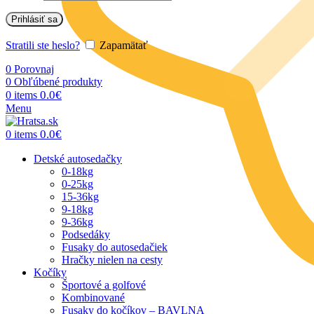
Prihlásiť sa
Stratili ste heslo?
Zapamätať
0
Porovnaj
0
Obľúbené produkty
0.0
€
0
items
Menu
0.0
€
0
items
Detské autosedačky
0-18kg
0-25kg
15-36kg
9-18kg
9-36kg
Podsedáky
Fusaky do autosedačiek
Hračky nielen na cesty
Kočíky
Športové a golfové
Kombinované
Fusaky do kočíkov – BAVLNA