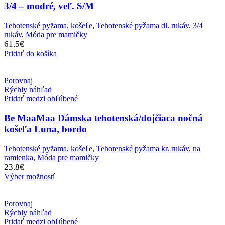
3/4 – modré, veľ. S/M
Tehotenské pyžama, košeľe
,
Tehotenské pyžama dl. rukáv, 3/4
rukáv
,
Móda pre mamičky
61.5
€
Pridať do košíka
Porovnaj
Rýchly náhľad
Pridať medzi obľúbené
Be MaaMaa Dámska tehotenská/dojčiaca nočná
košeľa Luna, bordo
Tehotenské pyžama, košeľe
,
Tehotenské pyžama kr. rukáv, na
ramienka
,
Móda pre mamičky
23.8
€
Výber možností
Porovnaj
Rýchly náhľad
Pridať medzi obľúbené