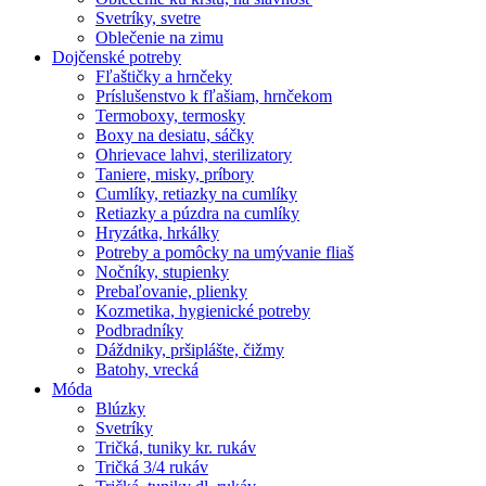
Svetríky, svetre
Oblečenie na zimu
Dojčenské potreby
Fľaštičky a hrnčeky
Príslušenstvo k fľašiam, hrnčekom
Termoboxy, termosky
Boxy na desiatu, sáčky
Ohrievace lahvi, sterilizatory
Taniere, misky, príbory
Cumlíky, retiazky na cumlíky
Retiazky a púzdra na cumlíky
Hryzátka, hrkálky
Potreby a pomôcky na umývanie fliaš
Nočníky, stupienky
Prebaľovanie, plienky
Kozmetika, hygienické potreby
Podbradníky
Dáždniky, pršiplášte, čižmy
Batohy, vrecká
Móda
Blúzky
Svetríky
Tričká, tuniky kr. rukáv
Tričká 3/4 rukáv