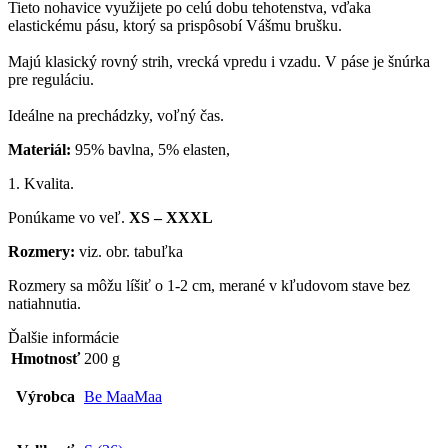
Tieto nohavice využijete po celú dobu tehotenstva, vďaka
elastickému pásu, ktorý sa prispôsobí Vášmu brušku.
Majú klasický rovný strih, vrecká vpredu i vzadu. V páse je šnúrka
pre reguláciu.
Ideálne na prechádzky, voľný čas.
Materiál:
95% bavlna, 5% elasten,
1. Kvalita.
Ponúkame vo veľ.
XS – XXXL
Rozmery:
viz. obr. tabuľka
Rozmery sa môžu líšiť o 1-2 cm, merané v kľudovom stave bez
natiahnutia.
Ďalšie informácie
Hmotnosť
200 g
Výrobca
Be MaaMaa