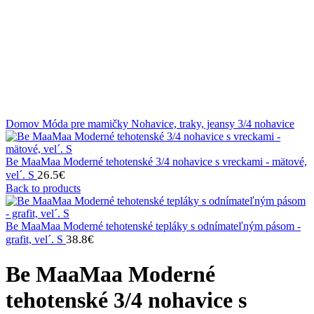
Klikni na zväčšenie
Domov
Móda pre mamičky
Nohavice, traky, jeansy
3/4 nohavice
Be MaaMaa Moderné tehotenské 3/4 nohavice s vreckami - mätové,
26.5
€
vel´. S
Back to products
Be MaaMaa Moderné tehotenské tepláky s odnímateľným pásom -
38.8
€
grafit, vel´. S
Be MaaMaa Moderné
tehotenské 3/4 nohavice s