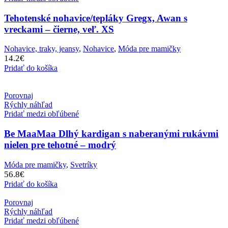
Tehotenské nohavice/tepláky Gregx, Awan s
vreckami – čierne, veľ. XS
Nohavice, traky, jeansy
,
Nohavice
,
Móda pre mamičky
14.2
€
Pridať do košíka
Porovnaj
Rýchly náhľad
Pridať medzi obľúbené
Be MaaMaa Dlhý kardigan s naberanými rukávmi
nielen pre tehotné – modrý
Móda pre mamičky
,
Svetríky
56.8
€
Pridať do košíka
Porovnaj
Rýchly náhľad
Pridať medzi obľúbené