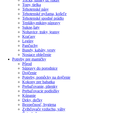
Tričká, tuniky dl. rukáv
Topy, tielka
Tehotenské pásy
Tehotenské pyžama, košeľe
Tehotenské spodné prádlo
Tepláky,mikiny,súpravy
Sukne,šaty
Nohavice, traky, jeansy
Kraťasy
Legíny
Pančuchy
Bundy, kabáty, vesty
Nosiace oblečenie
Potreby pre mamičky
Pôrod
Súpravy do porodnice
Dojčenie
Potreby, pomôcky na dojčenie
Kokony pre babatka
Prebaľovanie, plienky
Prebaľovacie podložky
Kúpanie
Deky, dečky
Bezpečnosť, hygiena
Zvlhčovače vzduchu, váhy