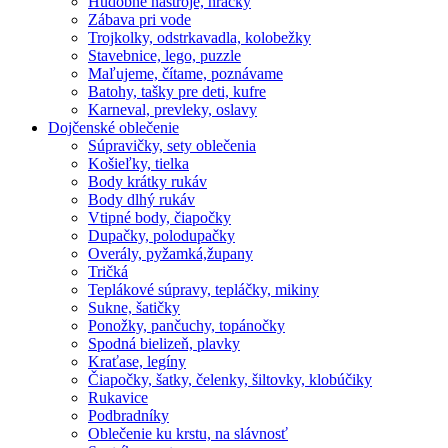
Hudobné nástroje, hračky
Zábava pri vode
Trojkolky, odstrkavadla, kolobežky
Stavebnice, lego, puzzle
Maľujeme, čítame, poznávame
Batohy, tašky pre deti, kufre
Karneval, prevleky, oslavy
Dojčenské oblečenie
Súpravičky, sety oblečenia
Košieľky, tielka
Body krátky rukáv
Body dlhý rukáv
Vtipné body, čiapočky
Dupačky, polodupačky
Overály, pyžamká,župany
Tričká
Teplákové súpravy, tepláčky, mikiny
Sukne, šatičky
Ponožky, pančuchy, topánočky
Spodná bielizeň, plavky
Kraťase, legíny
Čiapočky, šatky, čelenky, šiltovky, klobúčiky
Rukavice
Podbradníky
Oblečenie ku krstu, na slávnosť