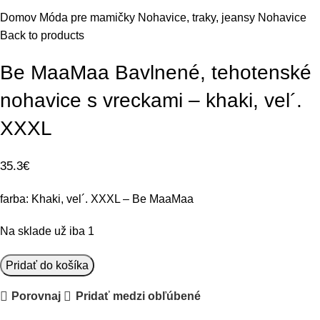
Domov
Móda pre mamičky
Nohavice, traky, jeansy
Nohavice
Back to products
Be MaaMaa Bavlnené, tehotenské
nohavice s vreckami – khaki, vel´.
XXXL
35.3
€
farba: Khaki, vel´. XXXL – Be MaaMaa
Na sklade už iba 1
množstvo
Pridať do košíka
Be
Porovnaj
Pridať medzi obľúbené
MaaMaa
Bavlnené,