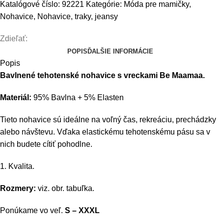
Katalógové číslo:
92221
Kategórie:
Móda pre mamičky
,
tehotenské
Nohavice
,
Nohavice, traky, jeansy
nohavice
s
Zdieľať:
vreckami
POPIS
ĎALŠIE INFORMÁCIE
-
Popis
khaki,
Bavlnené tehotenské nohavice s vreckami Be Maamaa.
vel
´.
Materiál:
95% Bavlna + 5% Elasten
XXXL
Tieto nohavice sú ideálne na voľný čas, rekreáciu, prechádzky
alebo návštevu. Vďaka elastickému tehotenskému pásu sa v
nich budete cítiť pohodlne.
1. Kvalita.
Rozmery:
viz. obr. tabuľka.
Ponúkame vo veľ.
S – XXXL