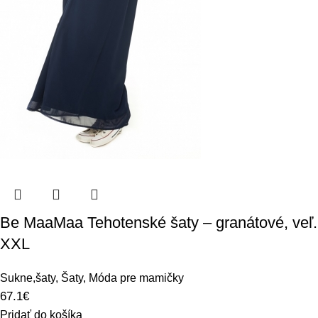
Be MaaMaa Tehotenské šaty – granátové, veľ.
XXL
Sukne,šaty
,
Šaty
,
Móda pre mamičky
67.1
€
Pridať do košíka