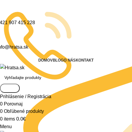
421 907 415 228
nfo@hratsa.sk
DOMOV
BLOG
O NÁS
KONTAKT
Search
Prihlásenie / Registrácia
0
Porovnaj
0
Obľúbené produkty
0.0
€
0
items
Menu