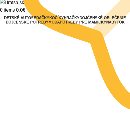
0.0
€
0
items
DETSKÉ AUTOSEDAČKY
KOČÍKY
HRAČKY
DOJČENSKÉ OBLEČENIE
DOJČENSKÉ POTREBY
MÓDA
POTREBY PRE MAMIČKY
NÁBYTOK
Klikni na zväčšenie