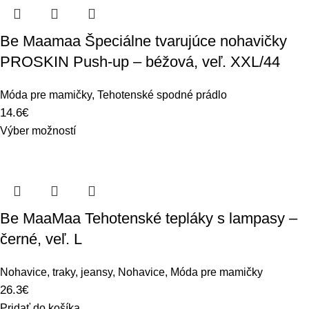
Be Maamaa Špeciálne tvarujúce nohavičky
PROSKIN Push-up – béžová, veľ. XXL/44
Móda pre mamičky
,
Tehotenské spodné prádlo
14.6
€
Výber možností
Be MaaMaa Tehotenské tepláky s lampasy –
černé, veľ. L
Nohavice, traky, jeansy
,
Nohavice
,
Móda pre mamičky
26.3
€
Pridať do košíka