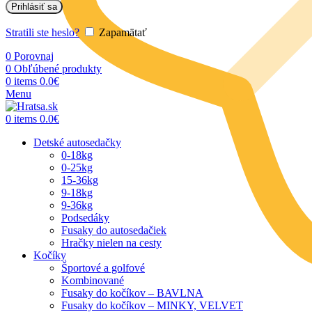
Prihlásiť sa
Stratili ste heslo?
Zapamätať
0
Porovnaj
0
Obľúbené produkty
0
items
0.0
€
Menu
0
items
0.0
€
Detské autosedačky
0-18kg
0-25kg
15-36kg
9-18kg
9-36kg
Podsedáky
Fusaky do autosedačiek
Hračky nielen na cesty
Kočíky
Športové a golfové
Kombinované
Fusaky do kočíkov – BAVLNA
Fusaky do kočíkov – MINKY, VELVET