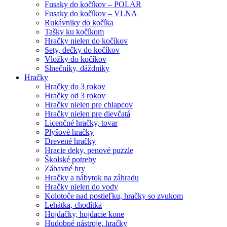
Fusaky do kočíkov – POLAR
Fusaky do kočíkov – VLNA
Rukávniky do kočíka
Tašky ku kočíkom
Hračky nielen do kočíkov
Sety, dečky do kočíkov
Vložky do kočíkov
Slnečníky, dáždniky
Hračky
Hračky do 3 rokov
Hračky od 3 rokov
Hračky nielen pre chlapcov
Hračky nielen pre dievčatá
Licenčné hračky, tovar
Plyšové hračky
Drevené hračky
Hracie deky, penové puzzle
Školské potreby
Zábavné hry
Hračky a nábytok na záhradu
Hračky nielen do vody
Kolotoče nad postieľku, hračky so zvukom
Lehátka, chodítka
Hojdačky, hojdacie kone
Hudobné nástroje, hračky