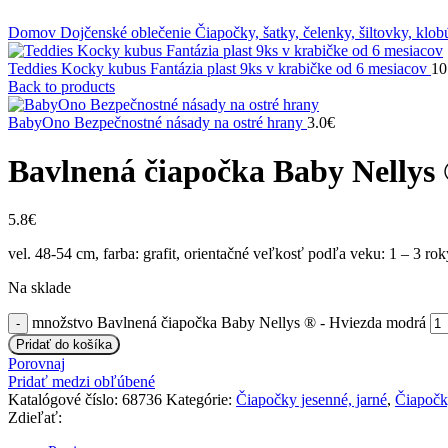
Klikni na zväčšenie
Domov
Dojčenské oblečenie
Čiapočky, šatky, čelenky, šiltovky, klo
Teddies Kocky kubus Fantázia plast 9ks v krabičke od 6 mesiacov
10
Back to products
BabyOno Bezpečnostné násady na ostré hrany
3.0
€
Bavlnená čiapočka Baby Nellys
5.8
€
vel. 48-54 cm, farba: grafit, orientačné veľkosť podľa veku: 1 – 3 rok
Na sklade
množstvo Bavlnená čiapočka Baby Nellys ® - Hviezda modrá
Pridať do košíka
Porovnaj
Pridať medzi obľúbené
Katalógové číslo:
68736
Kategórie:
Čiapočky jesenné, jarné
,
Čiapočky
Zdieľať: