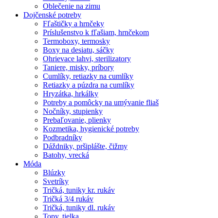
Oblečenie na zimu
Dojčenské potreby
Fľaštičky a hrnčeky
Príslušenstvo k fľašiam, hrnčekom
Termoboxy, termosky
Boxy na desiatu, sáčky
Ohrievace lahvi, sterilizatory
Taniere, misky, príbory
Cumlíky, retiazky na cumlíky
Retiazky a púzdra na cumlíky
Hryzátka, hrkálky
Potreby a pomôcky na umývanie fliaš
Nočníky, stupienky
Prebaľovanie, plienky
Kozmetika, hygienické potreby
Podbradníky
Dáždniky, pršiplášte, čižmy
Batohy, vrecká
Móda
Blúzky
Svetríky
Tričká, tuniky kr. rukáv
Tričká 3/4 rukáv
Tričká, tuniky dl. rukáv
Topy, tielka