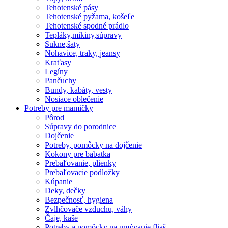
Tehotenské pásy
Tehotenské pyžama, košeľe
Tehotenské spodné prádlo
Tepláky,mikiny,súpravy
Sukne,šaty
Nohavice, traky, jeansy
Kraťasy
Legíny
Pančuchy
Bundy, kabáty, vesty
Nosiace oblečenie
Potreby pre mamičky
Pôrod
Súpravy do porodnice
Dojčenie
Potreby, pomôcky na dojčenie
Kokony pre babatka
Prebaľovanie, plienky
Prebaľovacie podložky
Kúpanie
Deky, dečky
Bezpečnosť, hygiena
Zvlhčovače vzduchu, váhy
Čaje, kaše
Potreby a pomôcky na umývanie fliaš