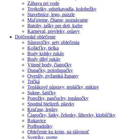
Zábava pri vode
Trojkolky, odstrkavadla, kolobežky
Stavebnice, lego, puzzle
Maľujeme, čítame, poznávame
Batohy, tašky pre deti, kufre
Karneval, prevleky, oslavy
Dojčenské oblečenie
Súpravičky, sety oblečenia
Košieľky, tielka
Body krátky rukáv
Body dlhý rukáv
Vtipné body, čiapočky
Dupačky, polodupačky
Overály, pyžamká,župany
Tričká
Teplákové súpravy, tepláčky, mikiny
Sukne, šatičky
Ponožky, pančuchy, topánočky
Spodná bielizeň, plavky
Kraťase, legíny
Čiapočky, šatky, čelenky, šiltovky, klobúčiky
Rukavice
Podbradníky
Oblečenie ku krstu, na slávnosť
Svetríky, svetre