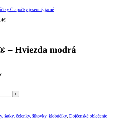
búčiky
Čiapočky jesenné, jarné
.4
€
 ® – Hviezda modrá
y
, šatky, čelenky, šiltovky, klobúčiky
,
Dojčenské oblečenie