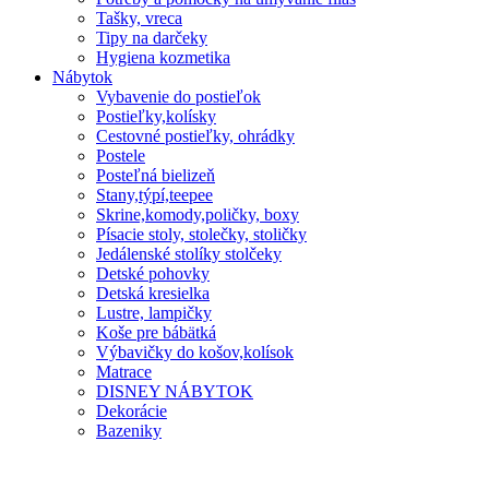
Tašky, vreca
Tipy na darčeky
Hygiena kozmetika
Nábytok
Vybavenie do postieľok
Postieľky,kolísky
Cestovné postieľky, ohrádky
Postele
Posteľná bielizeň
Stany,týpí,teepee
Skrine,komody,poličky, boxy
Písacie stoly, stolečky, stoličky
Jedálenské stolíky stolčeky
Detské pohovky
Detská kresielka
Lustre, lampičky
Koše pre bábätká
Výbavičky do košov,kolísok
Matrace
DISNEY NÁBYTOK
Dekorácie
Bazeniky