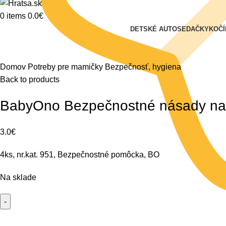
0
items
0.0
€
DETSKÉ AUTOSEDAČKY
KOČÍ
Klikni na zväčšenie
Domov
Potreby pre mamičky
Bezpečnosť, hygiena
Back to products
BabyOno Bezpečnostné násady na 
3.0
€
4ks, nr.kat. 951, Bezpečnostné pomôcka, BO
Na sklade
množstvo