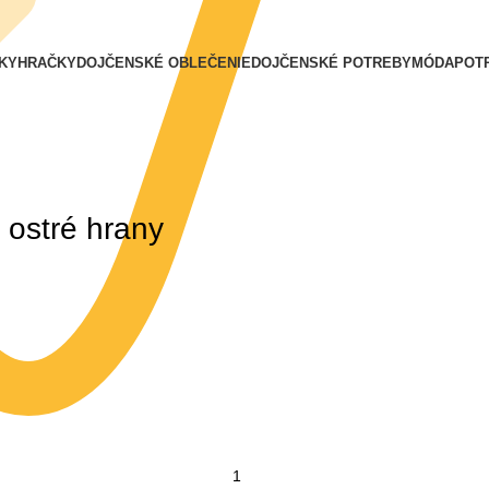
KY
HRAČKY
DOJČENSKÉ OBLEČENIE
DOJČENSKÉ POTREBY
MÓDA
POT
ostré hrany