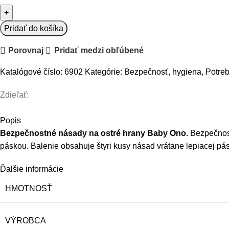
BabyOno
Bezpečnostné
násady
Pridať do košíka
na
Porovnaj
Pridať medzi obľúbené
ostré
hrany
Katalógové číslo:
6902
Kategórie:
Bezpečnosť, hygiena
,
Potre
Zdieľať:
Popis
Bezpečnostné násady na ostré hrany Baby Ono.
Bezpečnost
páskou. Balenie obsahuje štyri kusy násad vrátane lepiacej pás
Ďalšie informácie
HMOTNOSŤ
VÝROBCA