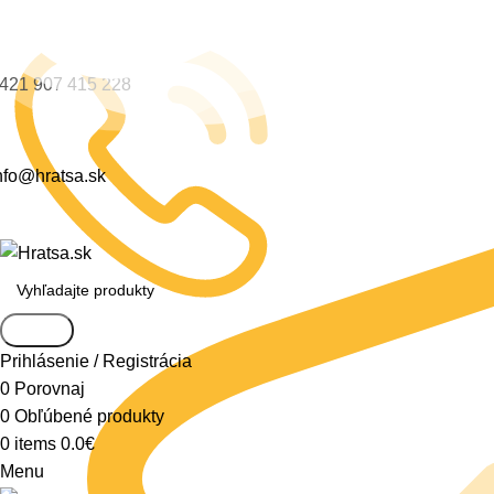
421 907 415 228
nfo@hratsa.sk
Search
Prihlásenie / Registrácia
0
Porovnaj
0
Obľúbené produkty
0
items
0.0
€
Menu