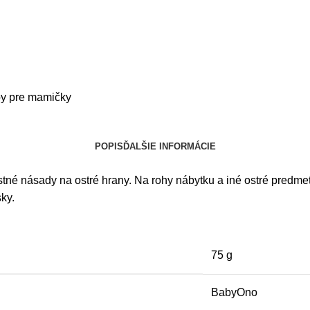
by pre mamičky
POPIS
ĎALŠIE INFORMÁCIE
né násady na ostré hrany. Na rohy nábytku a iné ostré predmet
ky.
75 g
BabyOno