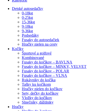
Kategórie
Detské autosedačky
0-18kg
0-25kg
15-36kg
9-18kg
9-36kg
Podsedáky
Fusaky do autosedačiek
Hračky nielen na cesty
Kočíky
Športové a golfové
Kombinované
Fusaky do kočíkov – BAVLNA
Fusaky do kočíkov – MINKY, VELVET
Fusaky do kočíkov – POLAR
Fusaky do kočíkov – VLNA
Rukávniky do kočíka
Tašky ku kočíkom
Hračky nielen do kočíkov
Sety, dečky do kočíkov
Vložky do kočíkov
Slnečníky, dáždniky
Hračky