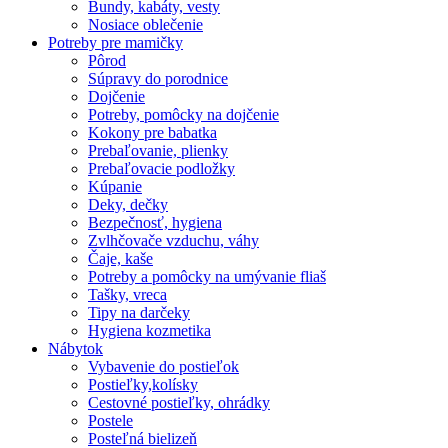
Bundy, kabáty, vesty
Nosiace oblečenie
Potreby pre mamičky
Pôrod
Súpravy do porodnice
Dojčenie
Potreby, pomôcky na dojčenie
Kokony pre babatka
Prebaľovanie, plienky
Prebaľovacie podložky
Kúpanie
Deky, dečky
Bezpečnosť, hygiena
Zvlhčovače vzduchu, váhy
Čaje, kaše
Potreby a pomôcky na umývanie fliaš
Tašky, vreca
Tipy na darčeky
Hygiena kozmetika
Nábytok
Vybavenie do postieľok
Postieľky,kolísky
Cestovné postieľky, ohrádky
Postele
Posteľná bielizeň