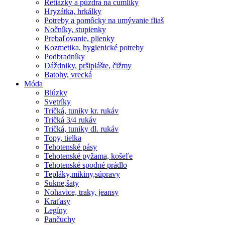
Retiazky a púzdra na cumlíky
Hryzátka, hrkálky
Potreby a pomôcky na umývanie fliaš
Nočníky, stupienky
Prebaľovanie, plienky
Kozmetika, hygienické potreby
Podbradníky
Dáždniky, pršiplášte, čižmy
Batohy, vrecká
Móda
Blúzky
Svetríky
Tričká, tuniky kr. rukáv
Tričká 3/4 rukáv
Tričká, tuniky dl. rukáv
Topy, tielka
Tehotenské pásy
Tehotenské pyžama, košeľe
Tehotenské spodné prádlo
Tepláky,mikiny,súpravy
Sukne,šaty
Nohavice, traky, jeansy
Kraťasy
Legíny
Pančuchy