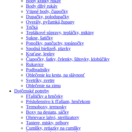
Body krátky rukáv
Body dlhý rukáv
Vtipné body, čiapočky
Dupačky, polodupačky
Overály, pyžamká,župany
Tričká
Teplákové súpravy, tepláčky, mikiny
Sukne, šatičky
Ponožky, pančuchy, topánočky
Spodná bielizeň, plavky
Kraťase, legíny
Čiapočky, šatky, čelenky, šiltovky, klobúčiky
Rukavice
Podbradníky
Oblečenie ku krstu, na slávnosť
Svetríky, svetre
Oblečenie na zimu
Dojčenské potreby
Fľaštičky a hrnčeky
Príslušenstvo k fľašiam, hrnčekom
Termoboxy, termosky
Boxy na desiatu, sáčky
Ohrievace lahvi, sterilizatory
Taniere, misky, príbory
Cumlíky, retiazky na cumlíky