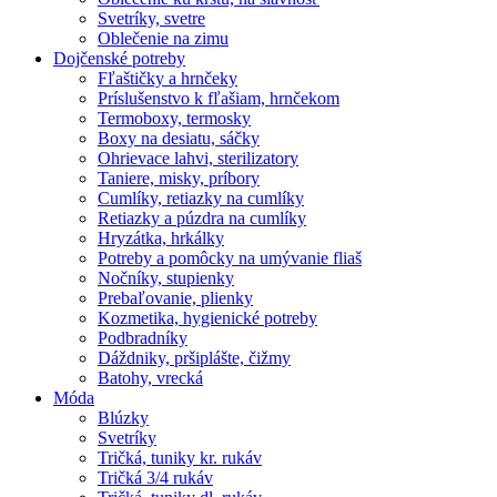
Svetríky, svetre
Oblečenie na zimu
Dojčenské potreby
Fľaštičky a hrnčeky
Príslušenstvo k fľašiam, hrnčekom
Termoboxy, termosky
Boxy na desiatu, sáčky
Ohrievace lahvi, sterilizatory
Taniere, misky, príbory
Cumlíky, retiazky na cumlíky
Retiazky a púzdra na cumlíky
Hryzátka, hrkálky
Potreby a pomôcky na umývanie fliaš
Nočníky, stupienky
Prebaľovanie, plienky
Kozmetika, hygienické potreby
Podbradníky
Dáždniky, pršiplášte, čižmy
Batohy, vrecká
Móda
Blúzky
Svetríky
Tričká, tuniky kr. rukáv
Tričká 3/4 rukáv