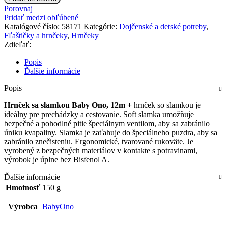
Hrnček
Porovnaj
sa
Pridať medzi obľúbené
slamkou,
Katalógové číslo:
58171
Kategórie:
Dojčenské a detské potreby
,
12m
Fľaštičky a hrnčeky
,
Hrnčeky
+
Zdieľať:
Popis
Ďalšie informácie
Popis
Hrnček sa slamkou Baby Ono, 12m +
hrnček so slamkou je
ideálny pre prechádzky a cestovanie. Soft slamka umožňuje
bezpečné a pohodlné pitie špeciálnym ventilom, aby sa zabránilo
úniku kvapaliny. Slamka je zaťahuje do špeciálneho puzdra, aby sa
zabránilo znečisteniu. Ergonomické, tvarované rukoväte. Je
vyrobený z bezpečných materiálov v kontakte s potravinami,
výrobok je úplne bez Bisfenol A.
Ďalšie informácie
Hmotnosť
150 g
Výrobca
BabyOno