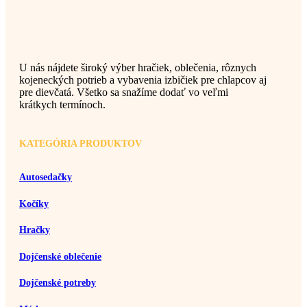
U nás nájdete široký výber hračiek, oblečenia, rôznych
kojeneckých potrieb a vybavenia izbičiek pre chlapcov aj
pre dievčatá. Všetko sa snažíme dodať vo veľmi
krátkych termínoch.
KATEGÓRIA PRODUKTOV
Autosedačky
Kočíky
Hračky
Dojčenské oblečenie
Dojčenské potreby