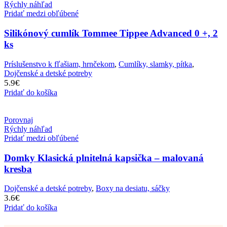
Rýchly náhľad
Pridať medzi obľúbené
Silikónový cumlík Tommee Tippee Advanced 0 +, 2
ks
Príslušenstvo k fľašiam, hrnčekom
,
Cumlíky, slamky, pítka
,
Dojčenské a detské potreby
5.9
€
Pridať do košíka
Porovnaj
Rýchly náhľad
Pridať medzi obľúbené
Domky Klasická plnitelná kapsička – malovaná
kresba
Dojčenské a detské potreby
,
Boxy na desiatu, sáčky
3.6
€
Pridať do košíka