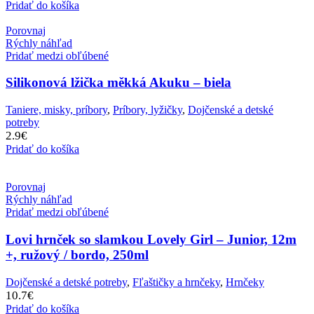
Pridať do košíka
Porovnaj
Rýchly náhľad
Pridať medzi obľúbené
Silikonová lžička měkká Akuku – biela
Taniere, misky, príbory
,
Príbory, lyžičky
,
Dojčenské a detské
potreby
2.9
€
Pridať do košíka
Porovnaj
Rýchly náhľad
Pridať medzi obľúbené
Lovi hrnček so slamkou Lovely Girl – Junior, 12m
+, ružový / bordo, 250ml
Dojčenské a detské potreby
,
Fľaštičky a hrnčeky
,
Hrnčeky
10.7
€
Pridať do košíka