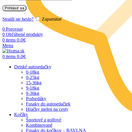
Prihlásiť sa
Stratili ste heslo?
Zapamätať
0
Porovnaj
0
Obľúbené produkty
0.0
€
0
items
Menu
0.0
€
0
items
Detské autosedačky
0-18kg
0-25kg
15-36kg
9-18kg
9-36kg
Podsedáky
Fusaky do autosedačiek
Hračky nielen na cesty
Kočíky
Športové a golfové
Kombinované
Fusaky do kočíkov – BAVLNA