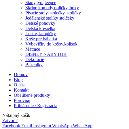
Stany,týpí,teepee
Skrine,komody,poličky, boxy
Písacie stoly, stolečky, stoličky
Jedálenské stolíky stolčeky
Detské pohovky
Detská kresielka
Lustre, lampičky
Koše pre bábätká
Výbavičky do košov,kolísok
Matrace
DISNEY NÁBYTOK
Dekorácie
Bazeniky
Domov
Blog
O nás
Kontakt
Obľúbené produkty
Porovnaj
Prihlásenie / Registrácia
Nákupný košík
Zatvoriť
Facebook
Email
Instagram
WhatsApp
WhatsApp