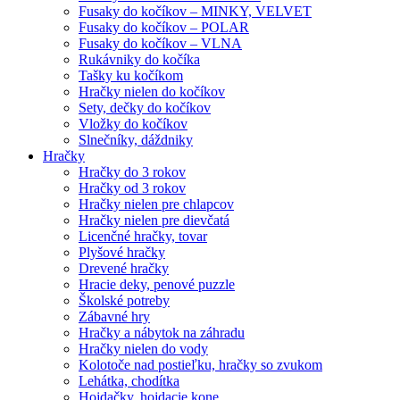
Fusaky do kočíkov – MINKY, VELVET
Fusaky do kočíkov – POLAR
Fusaky do kočíkov – VLNA
Rukávniky do kočíka
Tašky ku kočíkom
Hračky nielen do kočíkov
Sety, dečky do kočíkov
Vložky do kočíkov
Slnečníky, dáždniky
Hračky
Hračky do 3 rokov
Hračky od 3 rokov
Hračky nielen pre chlapcov
Hračky nielen pre dievčatá
Licenčné hračky, tovar
Plyšové hračky
Drevené hračky
Hracie deky, penové puzzle
Školské potreby
Zábavné hry
Hračky a nábytok na záhradu
Hračky nielen do vody
Kolotoče nad postieľku, hračky so zvukom
Lehátka, chodítka
Hojdačky, hojdacie kone