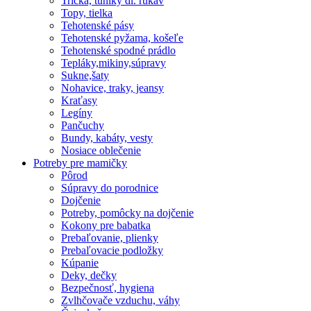
Tričká, tuniky dl. rukáv
Topy, tielka
Tehotenské pásy
Tehotenské pyžama, košeľe
Tehotenské spodné prádlo
Tepláky,mikiny,súpravy
Sukne,šaty
Nohavice, traky, jeansy
Kraťasy
Legíny
Pančuchy
Bundy, kabáty, vesty
Nosiace oblečenie
Potreby pre mamičky
Pôrod
Súpravy do porodnice
Dojčenie
Potreby, pomôcky na dojčenie
Kokony pre babatka
Prebaľovanie, plienky
Prebaľovacie podložky
Kúpanie
Deky, dečky
Bezpečnosť, hygiena
Zvlhčovače vzduchu, váhy