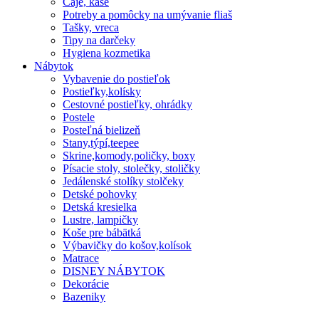
Čaje, kaše
Potreby a pomôcky na umývanie fliaš
Tašky, vreca
Tipy na darčeky
Hygiena kozmetika
Nábytok
Vybavenie do postieľok
Postieľky,kolísky
Cestovné postieľky, ohrádky
Postele
Posteľná bielizeň
Stany,týpí,teepee
Skrine,komody,poličky, boxy
Písacie stoly, stolečky, stoličky
Jedálenské stolíky stolčeky
Detské pohovky
Detská kresielka
Lustre, lampičky
Koše pre bábätká
Výbavičky do košov,kolísok
Matrace
DISNEY NÁBYTOK
Dekorácie
Bazeniky