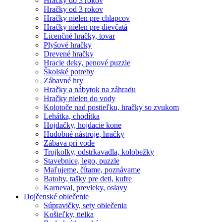
Hračky do 3 rokov
Hračky od 3 rokov
Hračky nielen pre chlapcov
Hračky nielen pre dievčatá
Licenčné hračky, tovar
Plyšové hračky
Drevené hračky
Hracie deky, penové puzzle
Školské potreby
Zábavné hry
Hračky a nábytok na záhradu
Hračky nielen do vody
Kolotoče nad postieľku, hračky so zvukom
Lehátka, chodítka
Hojdačky, hojdacie kone
Hudobné nástroje, hračky
Zábava pri vode
Trojkolky, odstrkavadla, kolobežky
Stavebnice, lego, puzzle
Maľujeme, čítame, poznávame
Batohy, tašky pre deti, kufre
Karneval, prevleky, oslavy
Dojčenské oblečenie
Súpravičky, sety oblečenia
Košieľky, tielka