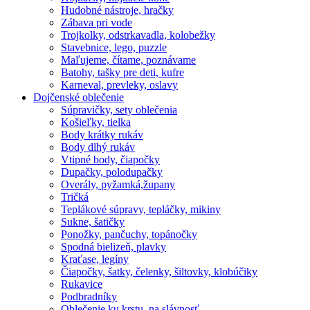
Hudobné nástroje, hračky
Zábava pri vode
Trojkolky, odstrkavadla, kolobežky
Stavebnice, lego, puzzle
Maľujeme, čítame, poznávame
Batohy, tašky pre deti, kufre
Karneval, prevleky, oslavy
Dojčenské oblečenie
Súpravičky, sety oblečenia
Košieľky, tielka
Body krátky rukáv
Body dlhý rukáv
Vtipné body, čiapočky
Dupačky, polodupačky
Overály, pyžamká,župany
Tričká
Teplákové súpravy, tepláčky, mikiny
Sukne, šatičky
Ponožky, pančuchy, topánočky
Spodná bielizeň, plavky
Kraťase, legíny
Čiapočky, šatky, čelenky, šiltovky, klobúčiky
Rukavice
Podbradníky
Oblečenie ku krstu, na slávnosť