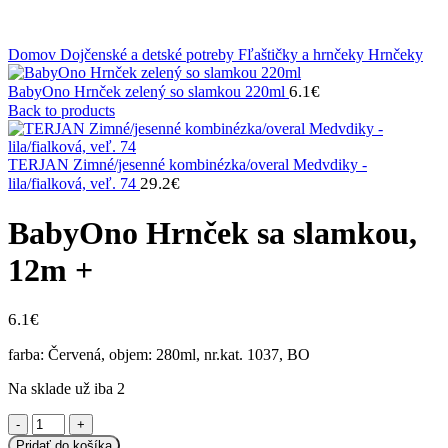
Klikni na zväčšenie
Domov
Dojčenské a detské potreby
Fľaštičky a hrnčeky
Hrnčeky
6.1
€
BabyOno Hrnček zelený so slamkou 220ml
Back to products
TERJAN Zimné/jesenné kombinézka/overal Medvdiky -
29.2
€
lila/fialková, veľ. 74
BabyOno Hrnček sa slamkou,
12m +
6.1
€
farba: Červená, objem: 280ml, nr.kat. 1037, BO
Na sklade už iba 2
množstvo
BabyOno
Pridať do košíka