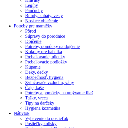
Kraťasy
Legíny
Pančuchy
Bundy, kabáty, vesty
Nosiace oblečenie
Potreby pre mamičky
Pôrod
Súpravy do porodnice
Dojčenie
Potreby, pomôcky na dojčenie
Kokony pre babatka
Prebaľovanie, plienky
Prebaľovacie podložky
Kúpanie
Deky, dečky
Bezpečnosť, hygiena
Zvlhčovače vzduchu, váhy
Čaje, kaše
Potreby a pomôcky na umývanie fliaš
Tašky, vreca
Tipy na darčeky
Hygiena kozmetika
Nábytok
Vybavenie do postieľok
Postieľky,kolísky