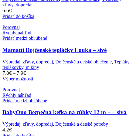
zľavy, dopredaj
6.6
€
Pridať do košíka
Porovnaj
Rýchly náhľad
Pridať medzi obľúbené
Mamatti Dojčenské tepláčky Louka – sivé
Výpredaj, zľavy, dopredaj
,
Dojčenské a detské oblečenie
,
Tepláky,
teplákovky, mikiny
Price
7.8
€
7.9
€
–
range:
Výber možností
7.8€
through
Porovnaj
7.9€
Rýchly náhľad
Pridať medzi obľúbené
BabyOno Bezpečná kefka na zúbky 12 m + – sivá
Výpredaj, zľavy, dopredaj
,
Dojčenské a detské potreby
4.2
€
Pridať do košíka