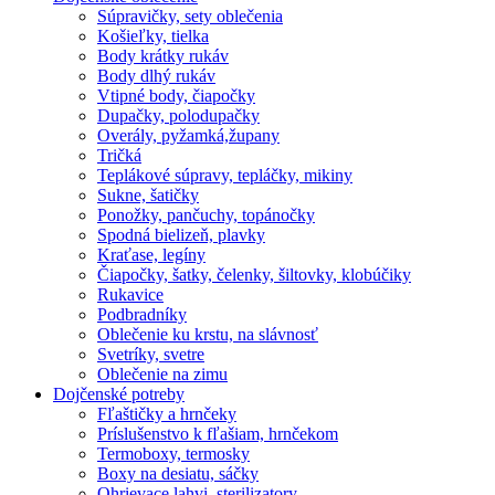
Súpravičky, sety oblečenia
Košieľky, tielka
Body krátky rukáv
Body dlhý rukáv
Vtipné body, čiapočky
Dupačky, polodupačky
Overály, pyžamká,župany
Tričká
Teplákové súpravy, tepláčky, mikiny
Sukne, šatičky
Ponožky, pančuchy, topánočky
Spodná bielizeň, plavky
Kraťase, legíny
Čiapočky, šatky, čelenky, šiltovky, klobúčiky
Rukavice
Podbradníky
Oblečenie ku krstu, na slávnosť
Svetríky, svetre
Oblečenie na zimu
Dojčenské potreby
Fľaštičky a hrnčeky
Príslušenstvo k fľašiam, hrnčekom
Termoboxy, termosky
Boxy na desiatu, sáčky
Ohrievace lahvi, sterilizatory