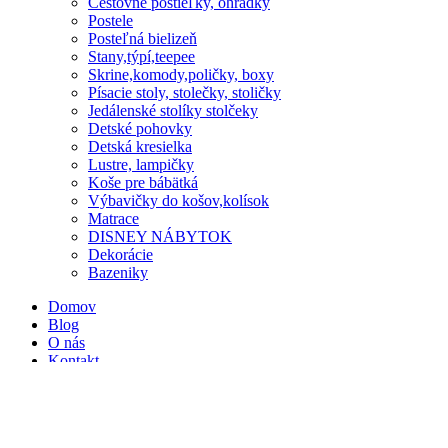
Cestovné postieľky, ohrádky
Postele
Posteľná bielizeň
Stany,týpí,teepee
Skrine,komody,poličky, boxy
Písacie stoly, stolečky, stoličky
Jedálenské stolíky stolčeky
Detské pohovky
Detská kresielka
Lustre, lampičky
Koše pre bábätká
Výbavičky do košov,kolísok
Matrace
DISNEY NÁBYTOK
Dekorácie
Bazeniky
Domov
Blog
O nás
Kontakt
Obľúbené produkty
Porovnaj
Prihlásenie / Registrácia