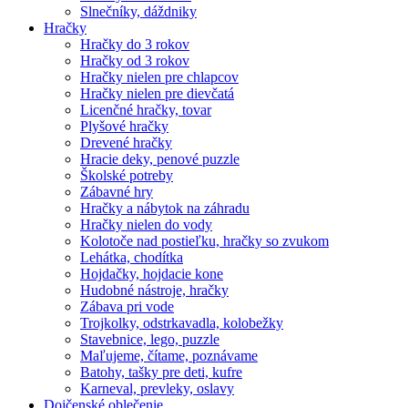
Slnečníky, dáždniky
Hračky
Hračky do 3 rokov
Hračky od 3 rokov
Hračky nielen pre chlapcov
Hračky nielen pre dievčatá
Licenčné hračky, tovar
Plyšové hračky
Drevené hračky
Hracie deky, penové puzzle
Školské potreby
Zábavné hry
Hračky a nábytok na záhradu
Hračky nielen do vody
Kolotoče nad postieľku, hračky so zvukom
Lehátka, chodítka
Hojdačky, hojdacie kone
Hudobné nástroje, hračky
Zábava pri vode
Trojkolky, odstrkavadla, kolobežky
Stavebnice, lego, puzzle
Maľujeme, čítame, poznávame
Batohy, tašky pre deti, kufre
Karneval, prevleky, oslavy
Dojčenské oblečenie