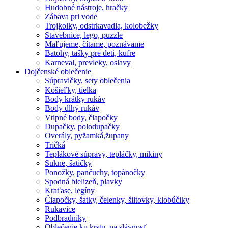
Hudobné nástroje, hračky
Zábava pri vode
Trojkolky, odstrkavadla, kolobežky
Stavebnice, lego, puzzle
Maľujeme, čítame, poznávame
Batohy, tašky pre deti, kufre
Karneval, prevleky, oslavy
Dojčenské oblečenie
Súpravičky, sety oblečenia
Košieľky, tielka
Body krátky rukáv
Body dlhý rukáv
Vtipné body, čiapočky
Dupačky, polodupačky
Overály, pyžamká,župany
Tričká
Teplákové súpravy, tepláčky, mikiny
Sukne, šatičky
Ponožky, pančuchy, topánočky
Spodná bielizeň, plavky
Kraťase, legíny
Čiapočky, šatky, čelenky, šiltovky, klobúčiky
Rukavice
Podbradníky
Oblečenie ku krstu, na slávnosť