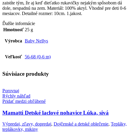
zaistíte tým, že aj keď dieťatko rukavičky nejakým spôsobom dá
dole, nespadnú na zem. Materiál: 100% akryl. Vhodné pre deti 0-6
mesiacov. Detailné rozmer: 10cm. 1.jakost.
Ďalšie informácie
Hmotnosť
25 g
Výrobca
Baby Nellys
Veľkosť
56-68 (0-6 m)
Súvisiace produkty
Porovnaj
Rýchly náhľad
Pridať medzi obľúbené
Mamatti Detské laclové nohavice Lúka, sivá
Výpredaj, zľavy, dopredaj
,
Dojčenské a detské oblečenie
,
Tepláky,
teplákovky, mikiny