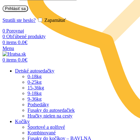
Prihlásiť sa
Stratili ste heslo?
Zapamätať
0
Porovnaj
0
Obľúbené produkty
0.0
€
0
items
Menu
0.0
€
0
items
Detské autosedačky
0-18kg
0-25kg
15-36kg
9-18kg
9-36kg
Podsedáky
Fusaky do autosedačiek
Hračky nielen na cesty
Kočíky
Športové a golfové
Kombinované
Fusaky do kočíkov – BAVLNA