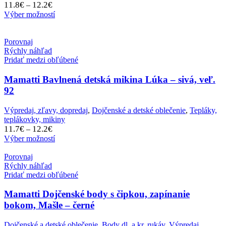
Price
11.8
€
12.2
€
–
range:
Výber možností
11.8€
through
12.2€
Porovnaj
Rýchly náhľad
Pridať medzi obľúbené
Mamatti Bavlnená detská mikina Lúka – sivá, veľ.
92
Výpredaj, zľavy, dopredaj
,
Dojčenské a detské oblečenie
,
Tepláky,
teplákovky, mikiny
Price
11.7
€
12.2
€
–
range:
Výber možností
11.7€
through
Porovnaj
12.2€
Rýchly náhľad
Pridať medzi obľúbené
Mamatti Dojčenské body s čipkou, zapínanie
bokom, Mašle – černé
Dojčenské a detské oblečenie
,
Body dl. a kr. rukáv
,
Výpredaj,