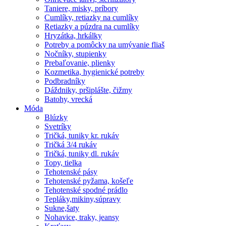
Taniere, misky, príbory
Cumlíky, retiazky na cumlíky
Retiazky a púzdra na cumlíky
Hryzátka, hrkálky
Potreby a pomôcky na umývanie fliaš
Nočníky, stupienky
Prebaľovanie, plienky
Kozmetika, hygienické potreby
Podbradníky
Dáždniky, pršiplášte, čižmy
Batohy, vrecká
Móda
Blúzky
Svetríky
Tričká, tuniky kr. rukáv
Tričká 3/4 rukáv
Tričká, tuniky dl. rukáv
Topy, tielka
Tehotenské pásy
Tehotenské pyžama, košeľe
Tehotenské spodné prádlo
Tepláky,mikiny,súpravy
Sukne,šaty
Nohavice, traky, jeansy