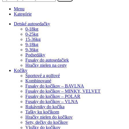
Menu
Kategórie
Detské autosedačky
0-18kg
0-25kg
15-36kg
9-18kg
9-36kg
Podsedáky
Fusaky do autosedačiek
Hračky nielen na cesty
Kočíky
Športové a golfové
Kombinované
Fusaky do kočíkov – BAVLNA
Fusaky do kočíkov – MINKY, VELVET
Fusaky do kočíkov – POLAR
Fusaky do kočíkov – VLNA
Rukávniky do kočíka
Tašky ku kočíkom
Hračky nielen do kočíkov
Sety, dečky do kočíkov
Vložky do kočíkov