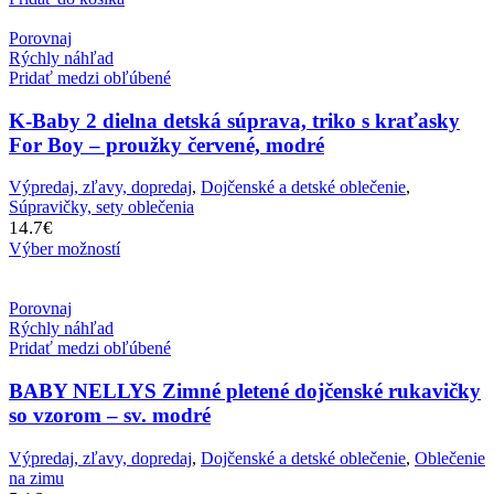
Porovnaj
Rýchly náhľad
Pridať medzi obľúbené
K-Baby 2 dielna detská súprava, triko s kraťasky
For Boy – proužky červené, modré
Výpredaj, zľavy, dopredaj
,
Dojčenské a detské oblečenie
,
Súpravičky, sety oblečenia
14.7
€
Výber možností
Porovnaj
Rýchly náhľad
Pridať medzi obľúbené
BABY NELLYS Zimné pletené dojčenské rukavičky
so vzorom – sv. modré
Výpredaj, zľavy, dopredaj
,
Dojčenské a detské oblečenie
,
Oblečenie
na zimu