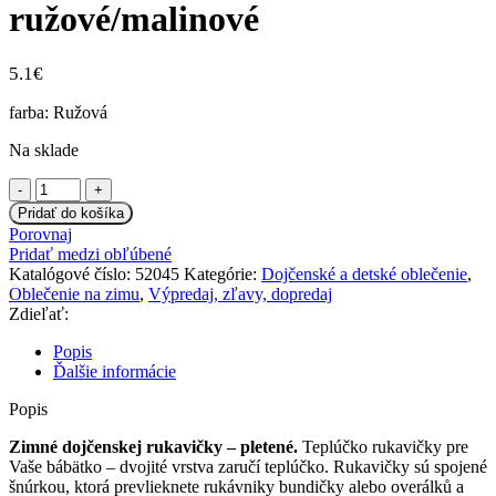
ružové/malinové
5.1
€
farba: Ružová
Na sklade
množstvo
BABY
Pridať do košíka
NELLYS
Porovnaj
Zimné
Pridať medzi obľúbené
pletené
Katalógové číslo:
52045
Kategórie:
Dojčenské a detské oblečenie
,
dojčenské
Oblečenie na zimu
,
Výpredaj, zľavy, dopredaj
rukavičky
Zdieľať:
-
ružové/malinové
Popis
Ďalšie informácie
Popis
Zimné dojčenskej rukavičky – pletené.
Teplúčko rukavičky pre
Vaše bábätko – dvojité vrstva zaručí teplúčko. Rukavičky sú spojené
šnúrkou, ktorá prevlieknete rukávniky bundičky alebo overálků a