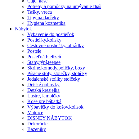
Čaje, kaše
Potreby a pomôcky na umývanie fliaš
Tašky, vreca
Tipy na darčeky
Hygiena kozmetika
Nábytok
Vybavenie do postieľok
Postieľky,kolísky
Cestovné postieľky, ohrádky
Postele
Posteľná bielizeň
Stany,týpí,teepee
Skrine,komody,poličky, boxy
Písacie stoly, stolečky, stoličky
Jedálenské stolíky stolčeky
Detské pohovky
Detská kresielka
Lustre, lampičky
Koše pre bábätká
Výbavičky do košov,kolísok
Matrace
DISNEY NÁBYTOK
Dekorácie
Bazeniky