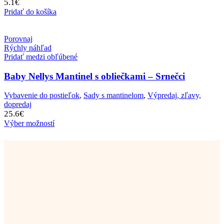
5.1
€
Pridať do košíka
Porovnaj
Rýchly náhľad
Pridať medzi obľúbené
Baby Nellys Mantinel s obliečkami – Srnečci
Vybavenie do postieľok
,
Sady s mantinelom
,
Výpredaj, zľavy,
dopredaj
25.6
€
Výber možností