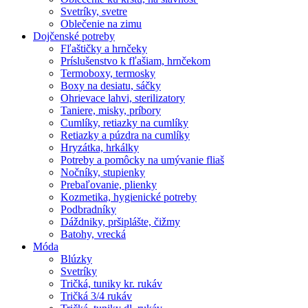
Svetríky, svetre
Oblečenie na zimu
Dojčenské potreby
Fľaštičky a hrnčeky
Príslušenstvo k fľašiam, hrnčekom
Termoboxy, termosky
Boxy na desiatu, sáčky
Ohrievace lahvi, sterilizatory
Taniere, misky, príbory
Cumlíky, retiazky na cumlíky
Retiazky a púzdra na cumlíky
Hryzátka, hrkálky
Potreby a pomôcky na umývanie fliaš
Nočníky, stupienky
Prebaľovanie, plienky
Kozmetika, hygienické potreby
Podbradníky
Dáždniky, pršiplášte, čižmy
Batohy, vrecká
Móda
Blúzky
Svetríky
Tričká, tuniky kr. rukáv
Tričká 3/4 rukáv