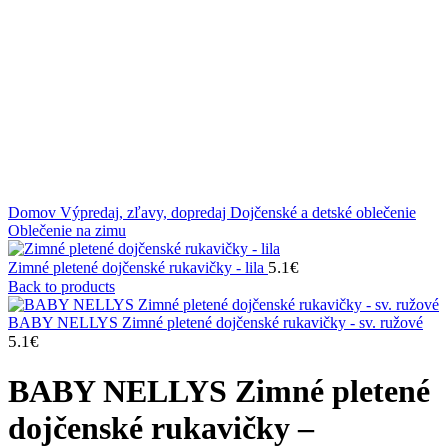
Klikni na zväčšenie
Domov
Výpredaj, zľavy, dopredaj
Dojčenské a detské oblečenie
Oblečenie na zimu
5.1
€
Zimné pletené dojčenské rukavičky - lila
Back to products
BABY NELLYS Zimné pletené dojčenské rukavičky - sv. ružové
5.1
€
BABY NELLYS Zimné pletené
dojčenské rukavičky –