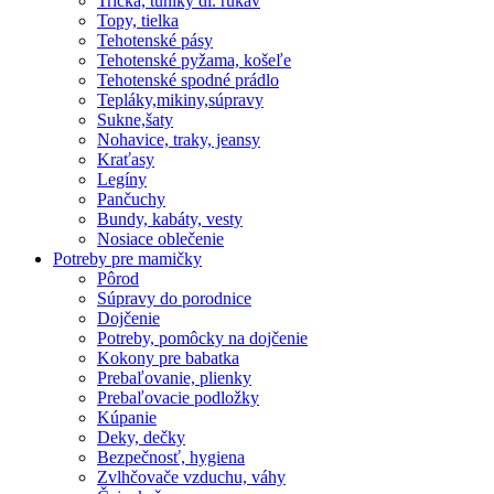
Tričká, tuniky dl. rukáv
Topy, tielka
Tehotenské pásy
Tehotenské pyžama, košeľe
Tehotenské spodné prádlo
Tepláky,mikiny,súpravy
Sukne,šaty
Nohavice, traky, jeansy
Kraťasy
Legíny
Pančuchy
Bundy, kabáty, vesty
Nosiace oblečenie
Potreby pre mamičky
Pôrod
Súpravy do porodnice
Dojčenie
Potreby, pomôcky na dojčenie
Kokony pre babatka
Prebaľovanie, plienky
Prebaľovacie podložky
Kúpanie
Deky, dečky
Bezpečnosť, hygiena
Zvlhčovače vzduchu, váhy