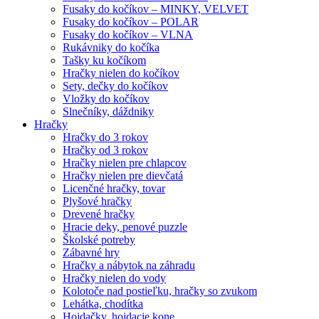
Fusaky do kočíkov – MINKY, VELVET
Fusaky do kočíkov – POLAR
Fusaky do kočíkov – VLNA
Rukávniky do kočíka
Tašky ku kočíkom
Hračky nielen do kočíkov
Sety, dečky do kočíkov
Vložky do kočíkov
Slnečníky, dáždniky
Hračky
Hračky do 3 rokov
Hračky od 3 rokov
Hračky nielen pre chlapcov
Hračky nielen pre dievčatá
Licenčné hračky, tovar
Plyšové hračky
Drevené hračky
Hracie deky, penové puzzle
Školské potreby
Zábavné hry
Hračky a nábytok na záhradu
Hračky nielen do vody
Kolotoče nad postieľku, hračky so zvukom
Lehátka, chodítka
Hojdačky, hojdacie kone