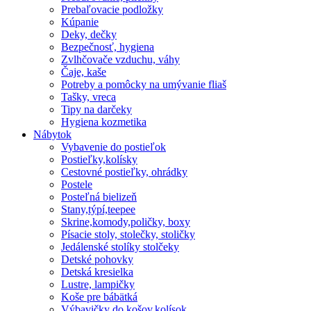
Prebaľovacie podložky
Kúpanie
Deky, dečky
Bezpečnosť, hygiena
Zvlhčovače vzduchu, váhy
Čaje, kaše
Potreby a pomôcky na umývanie fliaš
Tašky, vreca
Tipy na darčeky
Hygiena kozmetika
Nábytok
Vybavenie do postieľok
Postieľky,kolísky
Cestovné postieľky, ohrádky
Postele
Posteľná bielizeň
Stany,týpí,teepee
Skrine,komody,poličky, boxy
Písacie stoly, stolečky, stoličky
Jedálenské stolíky stolčeky
Detské pohovky
Detská kresielka
Lustre, lampičky
Koše pre bábätká
Výbavičky do košov,kolísok