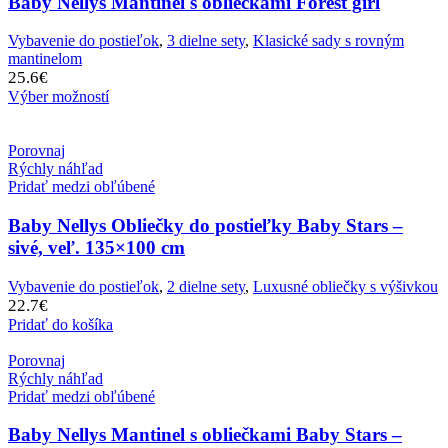
Baby Nellys Mantinel s obliečkami Forest girl
Vybavenie do postieľok
,
3 dielne sety
,
Klasické sady s rovným
mantinelom
25.6
€
Výber možností
Porovnaj
Rýchly náhľad
Pridať medzi obľúbené
Baby Nellys Obliečky do postieľky Baby Stars –
sivé, veľ. 135×100 cm
Vybavenie do postieľok
,
2 dielne sety
,
Luxusné obliečky s výšivkou
22.7
€
Pridať do košíka
Porovnaj
Rýchly náhľad
Pridať medzi obľúbené
Baby Nellys Mantinel s obliečkami Baby Stars –