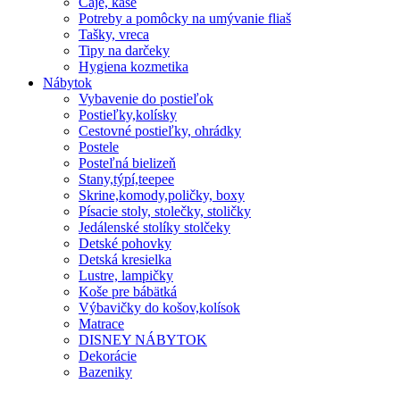
Čaje, kaše
Potreby a pomôcky na umývanie fliaš
Tašky, vreca
Tipy na darčeky
Hygiena kozmetika
Nábytok
Vybavenie do postieľok
Postieľky,kolísky
Cestovné postieľky, ohrádky
Postele
Posteľná bielizeň
Stany,týpí,teepee
Skrine,komody,poličky, boxy
Písacie stoly, stolečky, stoličky
Jedálenské stolíky stolčeky
Detské pohovky
Detská kresielka
Lustre, lampičky
Koše pre bábätká
Výbavičky do košov,kolísok
Matrace
DISNEY NÁBYTOK
Dekorácie
Bazeniky