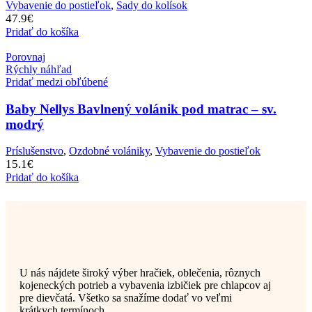
Vybavenie do postieľok
,
Sady do kolísok
47.9
€
Pridať do košíka
Porovnaj
Rýchly náhľad
Pridať medzi obľúbené
Baby Nellys Bavlnený volánik pod matrac – sv.
modrý
Príslušenstvo
,
Ozdobné volániky
,
Vybavenie do postieľok
15.1
€
Pridať do košíka
U nás nájdete široký výber hračiek, oblečenia, rôznych
kojeneckých potrieb a vybavenia izbičiek pre chlapcov aj
pre dievčatá. Všetko sa snažíme dodať vo veľmi
krátkych termínoch.