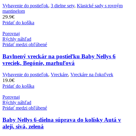
Vybavenie do postieľok
,
3 dielne sety
,
Klasické sady s rovným
mantinelom
29.9
€
Pridať do košíka
Porovnaj
Rýchly náhľad
Pridať medzi obľúbené
Bavlnený vreckár na postieľku Baby Nellys 6
vreciek, Begónie, marhuľová
Vybavenie do postieľok
,
Vreckáre
,
Vreckáre na čokoľvek
19.0
€
Pridať do košíka
Porovnaj
Rýchly náhľad
Pridať medzi obľúbené
Baby Nellys 6-dielna súprava do kolísky Autá v
aleji, sivá, zelená