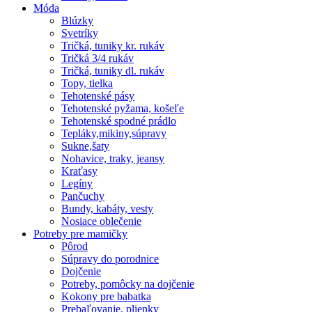
Móda
Blúzky
Svetríky
Tričká, tuniky kr. rukáv
Tričká 3/4 rukáv
Tričká, tuniky dl. rukáv
Topy, tielka
Tehotenské pásy
Tehotenské pyžama, košeľe
Tehotenské spodné prádlo
Tepláky,mikiny,súpravy
Sukne,šaty
Nohavice, traky, jeansy
Kraťasy
Legíny
Pančuchy
Bundy, kabáty, vesty
Nosiace oblečenie
Potreby pre mamičky
Pôrod
Súpravy do porodnice
Dojčenie
Potreby, pomôcky na dojčenie
Kokony pre babatka
Prebaľovanie, plienky