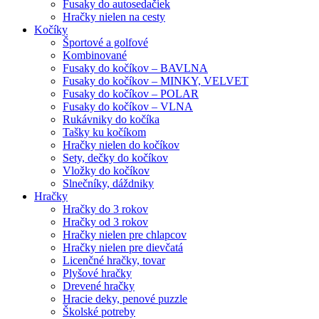
Fusaky do autosedačiek
Hračky nielen na cesty
Kočíky
Športové a golfové
Kombinované
Fusaky do kočíkov – BAVLNA
Fusaky do kočíkov – MINKY, VELVET
Fusaky do kočíkov – POLAR
Fusaky do kočíkov – VLNA
Rukávniky do kočíka
Tašky ku kočíkom
Hračky nielen do kočíkov
Sety, dečky do kočíkov
Vložky do kočíkov
Slnečníky, dáždniky
Hračky
Hračky do 3 rokov
Hračky od 3 rokov
Hračky nielen pre chlapcov
Hračky nielen pre dievčatá
Licenčné hračky, tovar
Plyšové hračky
Drevené hračky
Hracie deky, penové puzzle
Školské potreby