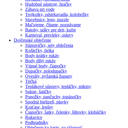
Hudobné nástroje, hračky
Zábava pri vode
Trojkolky, odstrkavadla, kolobežky
Stavebnice, lego, puzzle
Maľujeme, čítame, poznávame
Batohy, tašky pre deti, kufre
Karneval, prevleky, oslavy
Dojčenské oblečenie
Súpravičky, sety oblečenia
Košieľky, tielka
Body krátky rukáv
Body dlhý rukáv
Vtipné body, čiapočky
Dupačky, polodupačky
Overály, pyžamká,župany
Tričká
Teplákové súpravy, tepláčky, mikiny
Sukne, šatičky
Ponožky, pančuchy, topánočky
Spodná bielizeň, plavky
Kraťase, legíny
Čiapočky, šatky, čelenky, šiltovky, klobúčiky
Rukavice
Podbradníky
Oblečenie ku krstu, na slávnosť