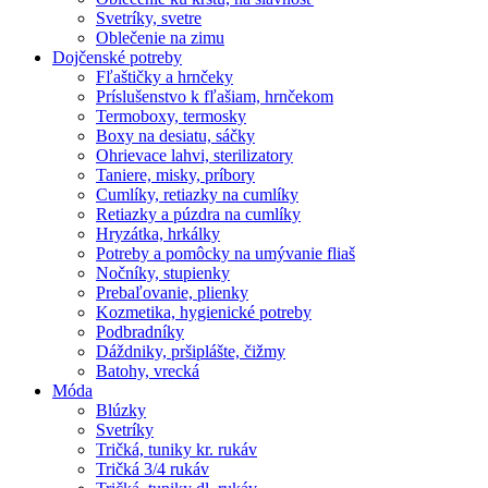
Svetríky, svetre
Oblečenie na zimu
Dojčenské potreby
Fľaštičky a hrnčeky
Príslušenstvo k fľašiam, hrnčekom
Termoboxy, termosky
Boxy na desiatu, sáčky
Ohrievace lahvi, sterilizatory
Taniere, misky, príbory
Cumlíky, retiazky na cumlíky
Retiazky a púzdra na cumlíky
Hryzátka, hrkálky
Potreby a pomôcky na umývanie fliaš
Nočníky, stupienky
Prebaľovanie, plienky
Kozmetika, hygienické potreby
Podbradníky
Dáždniky, pršiplášte, čižmy
Batohy, vrecká
Móda
Blúzky
Svetríky
Tričká, tuniky kr. rukáv
Tričká 3/4 rukáv