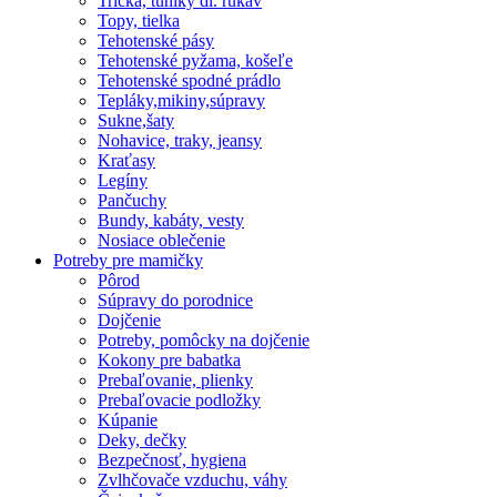
Tričká, tuniky dl. rukáv
Topy, tielka
Tehotenské pásy
Tehotenské pyžama, košeľe
Tehotenské spodné prádlo
Tepláky,mikiny,súpravy
Sukne,šaty
Nohavice, traky, jeansy
Kraťasy
Legíny
Pančuchy
Bundy, kabáty, vesty
Nosiace oblečenie
Potreby pre mamičky
Pôrod
Súpravy do porodnice
Dojčenie
Potreby, pomôcky na dojčenie
Kokony pre babatka
Prebaľovanie, plienky
Prebaľovacie podložky
Kúpanie
Deky, dečky
Bezpečnosť, hygiena
Zvlhčovače vzduchu, váhy