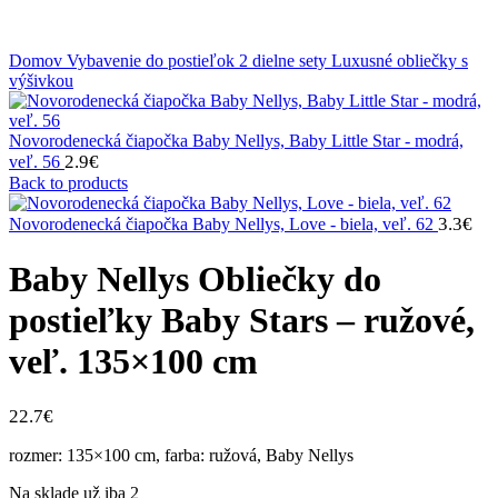
Klikni na zväčšenie
Domov
Vybavenie do postieľok
2 dielne sety
Luxusné obliečky s
výšivkou
Novorodenecká čiapočka Baby Nellys, Baby Little Star - modrá,
2.9
€
veľ. 56
Back to products
3.3
€
Novorodenecká čiapočka Baby Nellys, Love - biela, veľ. 62
Baby Nellys Obliečky do
postieľky Baby Stars – ružové,
veľ. 135×100 cm
22.7
€
rozmer: 135×100 cm, farba: ružová, Baby Nellys
Na sklade už iba 2