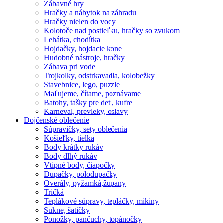
Zábavné hry
Hračky a nábytok na záhradu
Hračky nielen do vody
Kolotoče nad postieľku, hračky so zvukom
Lehátka, chodítka
Hojdačky, hojdacie kone
Hudobné nástroje, hračky
Zábava pri vode
Trojkolky, odstrkavadla, kolobežky
Stavebnice, lego, puzzle
Maľujeme, čítame, poznávame
Batohy, tašky pre deti, kufre
Karneval, prevleky, oslavy
Dojčenské oblečenie
Súpravičky, sety oblečenia
Košieľky, tielka
Body krátky rukáv
Body dlhý rukáv
Vtipné body, čiapočky
Dupačky, polodupačky
Overály, pyžamká,župany
Tričká
Teplákové súpravy, tepláčky, mikiny
Sukne, šatičky
Ponožky, pančuchy, topánočky