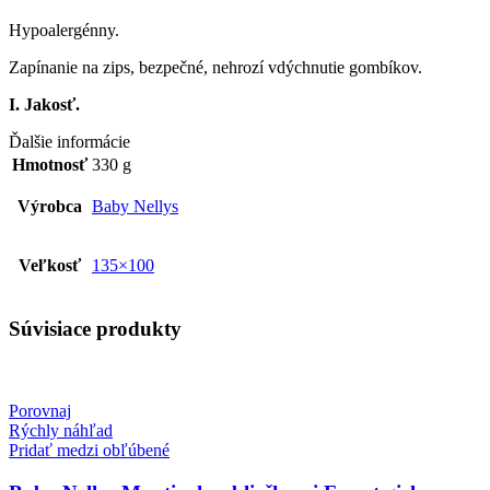
Hypoalergénny.
Zapínanie na zips, bezpečné, nehrozí vdýchnutie gombíkov.
I. Jakosť.
Ďalšie informácie
Hmotnosť
330 g
Výrobca
Baby Nellys
Veľkosť
135×100
Súvisiace produkty
Porovnaj
Rýchly náhľad
Pridať medzi obľúbené