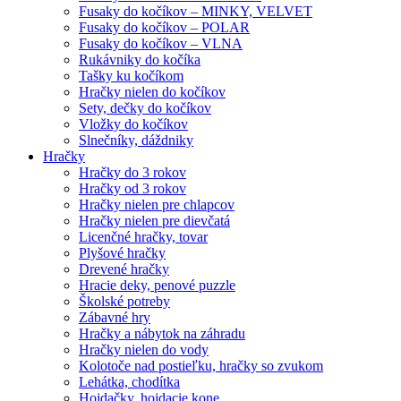
Fusaky do kočíkov – MINKY, VELVET
Fusaky do kočíkov – POLAR
Fusaky do kočíkov – VLNA
Rukávniky do kočíka
Tašky ku kočíkom
Hračky nielen do kočíkov
Sety, dečky do kočíkov
Vložky do kočíkov
Slnečníky, dáždniky
Hračky
Hračky do 3 rokov
Hračky od 3 rokov
Hračky nielen pre chlapcov
Hračky nielen pre dievčatá
Licenčné hračky, tovar
Plyšové hračky
Drevené hračky
Hracie deky, penové puzzle
Školské potreby
Zábavné hry
Hračky a nábytok na záhradu
Hračky nielen do vody
Kolotoče nad postieľku, hračky so zvukom
Lehátka, chodítka
Hojdačky, hojdacie kone