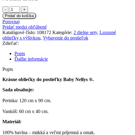
množstvo
Baby
Pridať do košíka
Nellys
Porovnaj
Obliečky
Pridať medzi obľúbené
do
Katalógové číslo:
108172
Kategórie:
2 dielne sety
,
Luxusné
postieľky
obliečky s výšivkou
,
Vybavenie do postieľok
Baby
Zdieľať:
Stars
-
Popis
ružové,
Ďalšie informácie
veľ.
135x100
Popis
cm
Krásne obliečky do postieľky Baby Nellys ®.
Sada obsahuje:
Perinka: 120 cm x 90 cm.
Vankúš: 60 cm x 40 cm.
Materiál:
100% bavlna – mäkká a veľmi príjemná a omak.