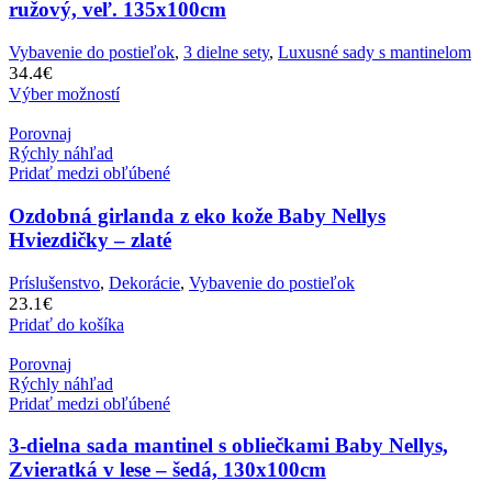
ružový, veľ. 135x100cm
Vybavenie do postieľok
,
3 dielne sety
,
Luxusné sady s mantinelom
34.4
€
Výber možností
Porovnaj
Rýchly náhľad
Pridať medzi obľúbené
Ozdobná girlanda z eko kože Baby Nellys
Hviezdičky – zlaté
Príslušenstvo
,
Dekorácie
,
Vybavenie do postieľok
23.1
€
Pridať do košíka
Porovnaj
Rýchly náhľad
Pridať medzi obľúbené
3-dielna sada mantinel s obliečkami Baby Nellys,
Zvieratká v lese – šedá, 130x100cm