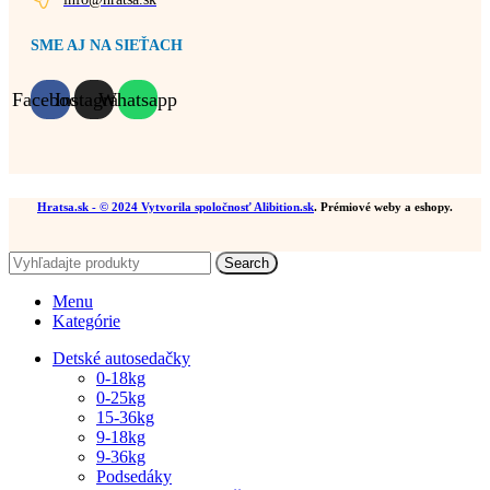
SME AJ NA SIEŤACH
Facebook
Instagram
Whatsapp
Hratsa.sk
- © 2024 Vytvorila spoločnosť
Alibition.sk
. Prémiové weby a eshopy.
Search
Menu
Kategórie
Detské autosedačky
0-18kg
0-25kg
15-36kg
9-18kg
9-36kg
Podsedáky