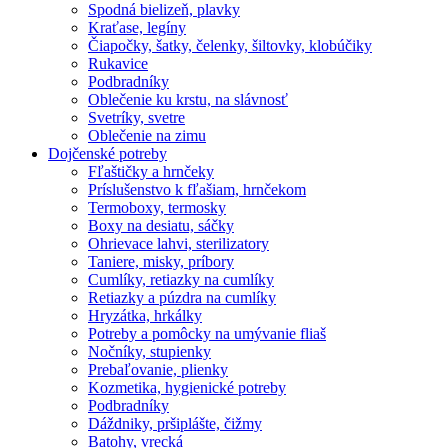
Spodná bielizeň, plavky
Kraťase, legíny
Čiapočky, šatky, čelenky, šiltovky, klobúčiky
Rukavice
Podbradníky
Oblečenie ku krstu, na slávnosť
Svetríky, svetre
Oblečenie na zimu
Dojčenské potreby
Fľaštičky a hrnčeky
Príslušenstvo k fľašiam, hrnčekom
Termoboxy, termosky
Boxy na desiatu, sáčky
Ohrievace lahvi, sterilizatory
Taniere, misky, príbory
Cumlíky, retiazky na cumlíky
Retiazky a púzdra na cumlíky
Hryzátka, hrkálky
Potreby a pomôcky na umývanie fliaš
Nočníky, stupienky
Prebaľovanie, plienky
Kozmetika, hygienické potreby
Podbradníky
Dáždniky, pršiplášte, čižmy
Batohy, vrecká