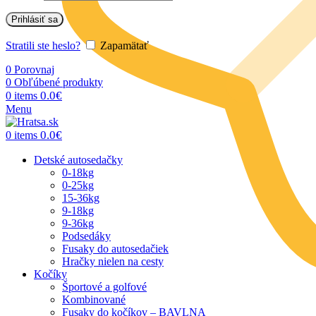
Prihlásiť sa
Stratili ste heslo?
Zapamätať
0
Porovnaj
0
Obľúbené produkty
0.0
€
0
items
Menu
0.0
€
0
items
Detské autosedačky
0-18kg
0-25kg
15-36kg
9-18kg
9-36kg
Podsedáky
Fusaky do autosedačiek
Hračky nielen na cesty
Kočíky
Športové a golfové
Kombinované
Fusaky do kočíkov – BAVLNA