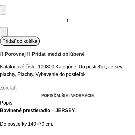
množstvo
Baby
Nellys
Jersey
Pridať do košíka
plachta
Porovnaj
Pridať medzi obľúbené
modrá
140x70
Katalógové číslo:
100800
Kategórie:
Do postieľok
,
Jersey
plachty
,
Plachty
,
Vybavenie do postieľok
Zdieľať:
POPIS
ĎALŠIE INFORMÁCIE
Popis
Bavlnené prestieradlo – JERSEY.
Do postieľky 140×70 cm.