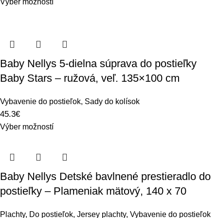
Výber možností
Baby Nellys 5-dielna súprava do postieľky
Baby Stars – ružová, veľ. 135×100 cm
Vybavenie do postieľok
,
Sady do kolísok
45.3
€
Výber možností
Baby Nellys Detské bavlnené prestieradlo do
postieľky – Plameniak mätový, 140 x 70
Plachty
,
Do postieľok
,
Jersey plachty
,
Vybavenie do postieľok