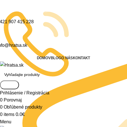
421 907 415 228
nfo@hratsa.sk
DOMOV
BLOG
O NÁS
KONTAKT
Search
Prihlásenie / Registrácia
0
Porovnaj
0
Obľúbené produkty
0.0
€
0
items
Menu