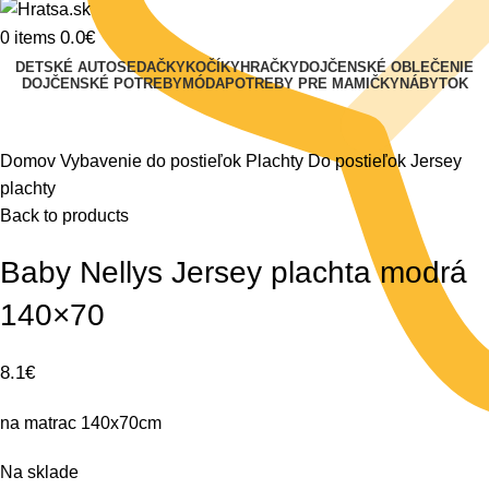
0.0
€
0
items
DETSKÉ AUTOSEDAČKY
KOČÍKY
HRAČKY
DOJČENSKÉ OBLEČENIE
DOJČENSKÉ POTREBY
MÓDA
POTREBY PRE MAMIČKY
NÁBYTOK
Klikni na zväčšenie
Domov
Vybavenie do postieľok
Plachty
Do postieľok
Jersey
plachty
Back to products
Baby Nellys Jersey plachta modrá
140×70
8.1
€
na matrac 140x70cm
Na sklade