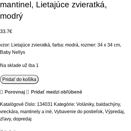
mantinel, Lietajúce zvieratká,
modrý
33.7
€
vzor: Lietajúce zvieratká, farba: modrá, rozmer: 34 x 34 cm,
Baby Nellys
Na sklade už iba 1
množstvo
Pridať do košíka
Baby
Porovnaj
Pridať medzi obľúbené
Nellys
Bavlnený
Katalógové číslo:
134031
Kategórie:
Volániky, baldachýny,
vankúšikový
vreckára, mantinely a iné
,
Vybavenie do postieľok
,
Výpredaj,
mantinel,
zľavy, dopredaj
Lietajúce
zvieratká,