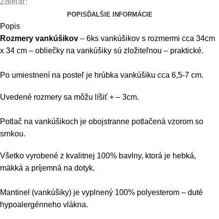
Zdieľať:
modrý
POPIS
ĎALŠIE INFORMÁCIE
Popis
Rozmery vankúšikov
– 6ks vankúšikov s rozmermi cca 34cm
x 34 cm – obliečky na vankúšiky sú zložiteľnou – praktické.
Po umiestnení na posteľ je hrúbka vankúšiku cca 6,5-7 cm.
Uvedené rozmery sa môžu líšiť + – 3cm.
Potlač na vankúšikoch je obojstranne potlačená vzorom so
srnkou.
Všetko vyrobené z kvalitnej 100% bavlny, ktorá je hebká,
mäkká a príjemná na dotyk.
Mantinel (vankúšiky) je vyplnený 100% polyesterom – duté
hypoalergénneho vlákna.