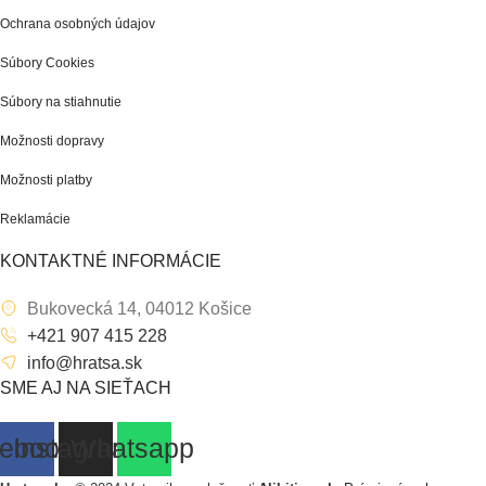
Ochrana osobných údajov
Súbory Cookies
Súbory na stiahnutie
Možnosti dopravy
Možnosti platby
Reklamácie
KONTAKTNÉ INFORMÁCIE
Bukovecká 14, 04012 Košice
+421 907 415 228
info@hratsa.sk
SME AJ NA SIEŤACH
ebook
Instagram
Whatsapp