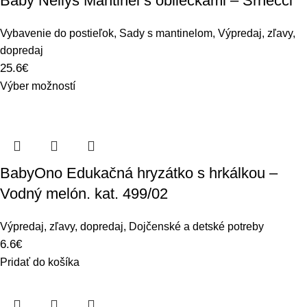
Baby Nellys Mantinel s obliečkami – Srnečci
Vybavenie do postieľok
,
Sady s mantinelom
,
Výpredaj, zľavy,
dopredaj
25.6
€
Výber možností
BabyOno Edukačná hryzátko s hrkálkou –
Vodný melón. kat. 499/02
Výpredaj, zľavy, dopredaj
,
Dojčenské a detské potreby
6.6
€
Pridať do košíka