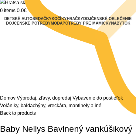
0.0
€
0
items
DETSKÉ AUTOSEDAČKY
KOČÍKY
HRAČKY
DOJČENSKÉ OBLEČENIE
DOJČENSKÉ POTREBY
MÓDA
POTREBY PRE MAMIČKY
NÁBYTOK
Klikni na zväčšenie
Domov
Výpredaj, zľavy, dopredaj
Vybavenie do postieľok
Volániky, baldachýny, vreckára, mantinely a iné
Back to products
Baby Nellys Bavlnený vankúšikový