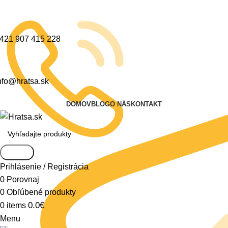
421 907 415 228
nfo@hratsa.sk
DOMOV
BLOG
O NÁS
KONTAKT
Search
Prihlásenie / Registrácia
0
Porovnaj
0
Obľúbené produkty
0.0
€
0
items
Menu