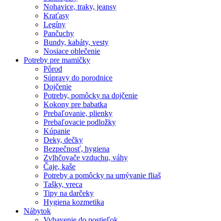
Nohavice, traky, jeansy
Kraťasy
Legíny
Pančuchy
Bundy, kabáty, vesty
Nosiace oblečenie
Potreby pre mamičky
Pôrod
Súpravy do porodnice
Dojčenie
Potreby, pomôcky na dojčenie
Kokony pre babatka
Prebaľovanie, plienky
Prebaľovacie podložky
Kúpanie
Deky, dečky
Bezpečnosť, hygiena
Zvlhčovače vzduchu, váhy
Čaje, kaše
Potreby a pomôcky na umývanie fliaš
Tašky, vreca
Tipy na darčeky
Hygiena kozmetika
Nábytok
Vybavenie do postieľok