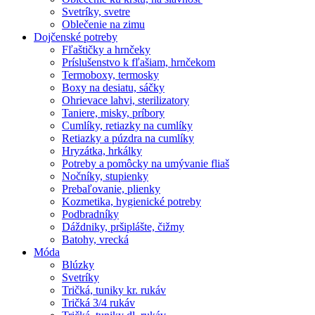
Svetríky, svetre
Oblečenie na zimu
Dojčenské potreby
Fľaštičky a hrnčeky
Príslušenstvo k fľašiam, hrnčekom
Termoboxy, termosky
Boxy na desiatu, sáčky
Ohrievace lahvi, sterilizatory
Taniere, misky, príbory
Cumlíky, retiazky na cumlíky
Retiazky a púzdra na cumlíky
Hryzátka, hrkálky
Potreby a pomôcky na umývanie fliaš
Nočníky, stupienky
Prebaľovanie, plienky
Kozmetika, hygienické potreby
Podbradníky
Dáždniky, pršiplášte, čižmy
Batohy, vrecká
Móda
Blúzky
Svetríky
Tričká, tuniky kr. rukáv
Tričká 3/4 rukáv