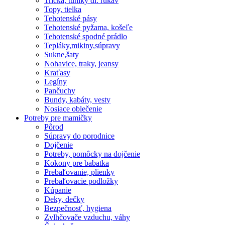
Tričká, tuniky dl. rukáv
Topy, tielka
Tehotenské pásy
Tehotenské pyžama, košeľe
Tehotenské spodné prádlo
Tepláky,mikiny,súpravy
Sukne,šaty
Nohavice, traky, jeansy
Kraťasy
Legíny
Pančuchy
Bundy, kabáty, vesty
Nosiace oblečenie
Potreby pre mamičky
Pôrod
Súpravy do porodnice
Dojčenie
Potreby, pomôcky na dojčenie
Kokony pre babatka
Prebaľovanie, plienky
Prebaľovacie podložky
Kúpanie
Deky, dečky
Bezpečnosť, hygiena
Zvlhčovače vzduchu, váhy