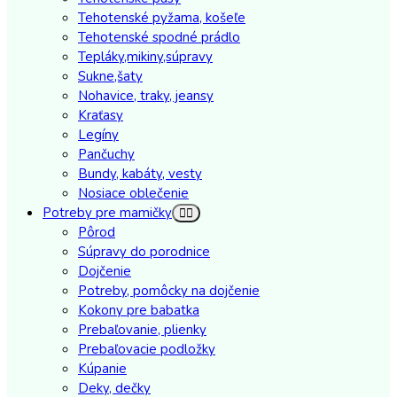
Tehotenské pyžama, košeľe
Tehotenské spodné prádlo
Tepláky,mikiny,súpravy
Sukne,šaty
Nohavice, traky, jeansy
Kraťasy
Legíny
Pančuchy
Bundy, kabáty, vesty
Nosiace oblečenie
Potreby pre mamičky
Pôrod
Súpravy do porodnice
Dojčenie
Potreby, pomôcky na dojčenie
Kokony pre babatka
Prebaľovanie, plienky
Prebaľovacie podložky
Kúpanie
Deky, dečky