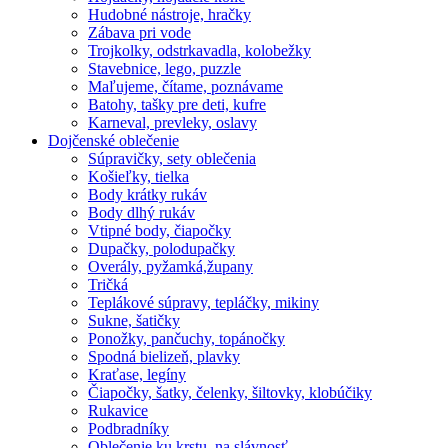
Hudobné nástroje, hračky
Zábava pri vode
Trojkolky, odstrkavadla, kolobežky
Stavebnice, lego, puzzle
Maľujeme, čítame, poznávame
Batohy, tašky pre deti, kufre
Karneval, prevleky, oslavy
Dojčenské oblečenie
Súpravičky, sety oblečenia
Košieľky, tielka
Body krátky rukáv
Body dlhý rukáv
Vtipné body, čiapočky
Dupačky, polodupačky
Overály, pyžamká,župany
Tričká
Teplákové súpravy, tepláčky, mikiny
Sukne, šatičky
Ponožky, pančuchy, topánočky
Spodná bielizeň, plavky
Kraťase, legíny
Čiapočky, šatky, čelenky, šiltovky, klobúčiky
Rukavice
Podbradníky
Oblečenie ku krstu, na slávnosť