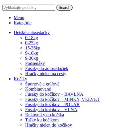
Search
Menu
Kategórie
Detské autosedačky
0-18kg
0-25kg
15-36kg
9-18kg
9-36kg
Podsedáky
Fusaky do autosedačiek
Hračky nielen na cesty
Kočíky
Športové a golfové
Kombinované
Fusaky do kočíkov – BAVLNA
Fusaky do kočíkov – MINKY, VELVET
Fusaky do kočíkov – POLAR
Fusaky do kočíkov – VLNA
Rukávniky do kočíka
Tašky ku kočíkom
Hračky nielen do kočíkov