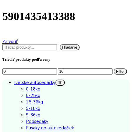
5901435413388
Zatvoriť
Hľadať
Hľadanie
Triediť produkty podľa ceny
Minimálna
Maximálna
Filter
cena
cena
Detské autosedačky
0-18kg
0-25kg
15-36kg
9-18kg
9-36kg
Podsedáky
Fusaky do autosedačiek