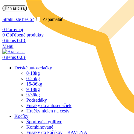
Prihlásiť sa
Stratili ste heslo?
Zapamätať
0
Porovnaj
0
Obľúbené produkty
0.0
€
0
items
Menu
0.0
€
0
items
Detské autosedačky
0-18kg
0-25kg
15-36kg
9-18kg
9-36kg
Podsedáky
Fusaky do autosedačiek
Hračky nielen na cesty
Kočíky
Športové a golfové
Kombinované
Fusaky do kočíkov – BAVLNA