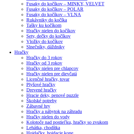
Fusaky do kočíkov – MINKY, VELVET
Fusaky do kočíkov – POLAR
Fusaky do kočíkov – VLNA
Rukávniky do kočíka
Tašky ku kočíkom
Hračky nielen do kočíkov
Sety, dečky do kočíkov
Vložky do kočíkov
Slnečníky, dáždniky
Hračky
Hračky do 3 rokov
Hračky od 3 rokov
Hračky nielen pre chlapcov
Hračky nielen pre dievčatá
Licenčné hračky, tovar
Plyšové hračky
Drevené hračky
Hracie deky, penové puzzle
Školské potreby
Zábavné hry
Hračky a nábytok na záhradu
Hračky nielen do vody
Kolotoče nad postieľku, hračky so zvukom
Lehátka, chodítka
Hojdačky, hojdacie kone