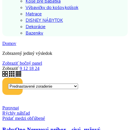
Koše pre bábätká
Výbavičky do košov,kolísok
Matrace
DISNEY NÁBYTOK
Dekorácie
Bazeniky
Domov
Zobrazený jediný výsledok
Zobraziť bočný panel
Zobraziť
9
12
18
24
Porovnaj
Rýchly náhľad
Pridať medzi obľúbené
BabyOno Nerezový príbor – sivý, ružový