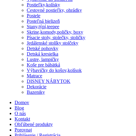
Postieľky,kolísky
Cestovné postieľky, ohrádky
Postele
Posteľná bielizeň
Stany,týpí,teepee
Skrine,komody,poličky, boxy
Písacie stoly, stolečky, stoličky
Jedálenské stolíky stolčeky
Detské pohovky
Detská kresielka
Lustre, lampičky
Koše pre bábätká
Výbavičky do košov,kolísok
Matrace
DISNEY NÁBYTOK
Dekorácie
Bazeniky
Domov
Blog
O nás
Kontakt
Obľúbené produkty
Porovnaj
Prihlásenie / Registrácia