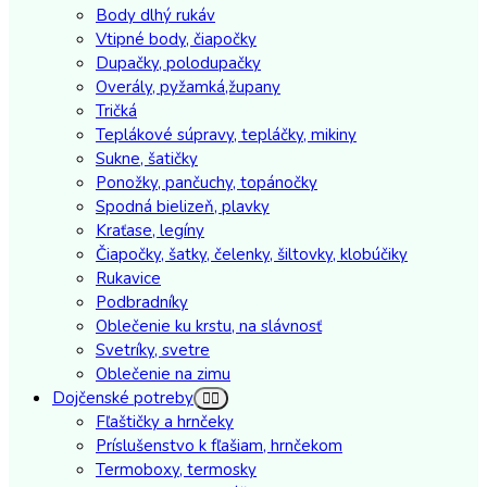
Body dlhý rukáv
Vtipné body, čiapočky
Dupačky, polodupačky
Overály, pyžamká,župany
Tričká
Teplákové súpravy, tepláčky, mikiny
Sukne, šatičky
Ponožky, pančuchy, topánočky
Spodná bielizeň, plavky
Kraťase, legíny
Čiapočky, šatky, čelenky, šiltovky, klobúčiky
Rukavice
Podbradníky
Oblečenie ku krstu, na slávnosť
Svetríky, svetre
Oblečenie na zimu
Dojčenské potreby
Fľaštičky a hrnčeky
Príslušenstvo k fľašiam, hrnčekom
Termoboxy, termosky