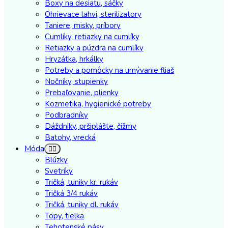
Boxy na desiatu, sáčky
Ohrievace lahvi, sterilizatory
Taniere, misky, príbory
Cumlíky, retiazky na cumlíky
Retiazky a púzdra na cumlíky
Hryzátka, hrkálky
Potreby a pomôcky na umývanie fliaš
Nočníky, stupienky
Prebaľovanie, plienky
Kozmetika, hygienické potreby
Podbradníky
Dáždniky, pršiplášte, čižmy
Batohy, vrecká
Móda
Blúzky
Svetríky
Tričká, tuniky kr. rukáv
Tričká 3/4 rukáv
Tričká, tuniky dl. rukáv
Topy, tielka
Tehotenské pásy