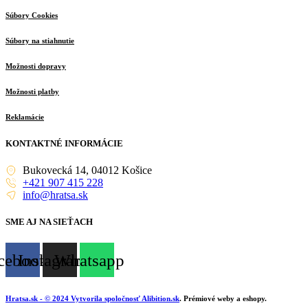
Súbory Cookies
Súbory na stiahnutie
Možnosti dopravy
Možnosti platby
Reklamácie
KONTAKTNÉ INFORMÁCIE
Bukovecká 14, 04012 Košice
+421 907 415 228
info@hratsa.sk
SME AJ NA SIEŤACH
cebook
Instagram
Whatsapp
Hratsa.sk
- © 2024 Vytvorila spoločnosť
Alibition.sk
. Prémiové weby a eshopy.