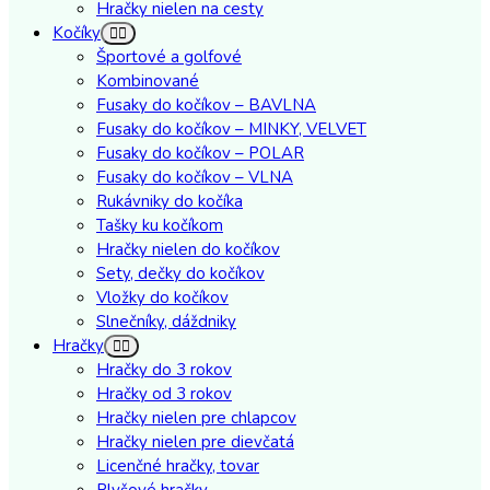
Hračky nielen na cesty
Kočíky
Športové a golfové
Kombinované
Fusaky do kočíkov – BAVLNA
Fusaky do kočíkov – MINKY, VELVET
Fusaky do kočíkov – POLAR
Fusaky do kočíkov – VLNA
Rukávniky do kočíka
Tašky ku kočíkom
Hračky nielen do kočíkov
Sety, dečky do kočíkov
Vložky do kočíkov
Slnečníky, dáždniky
Hračky
Hračky do 3 rokov
Hračky od 3 rokov
Hračky nielen pre chlapcov
Hračky nielen pre dievčatá
Licenčné hračky, tovar
Plyšové hračky