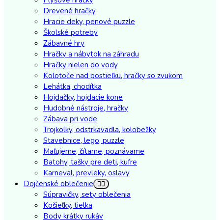
Drevené hračky
Hracie deky, penové puzzle
Školské potreby
Zábavné hry
Hračky a nábytok na záhradu
Hračky nielen do vody
Kolotoče nad postieľku, hračky so zvukom
Lehátka, chodítka
Hojdačky, hojdacie kone
Hudobné nástroje, hračky
Zábava pri vode
Trojkolky, odstrkavadla, kolobežky
Stavebnice, lego, puzzle
Maľujeme, čítame, poznávame
Batohy, tašky pre deti, kufre
Karneval, prevleky, oslavy
Dojčenské oblečenie
Súpravičky, sety oblečenia
Košieľky, tielka
Body krátky rukáv