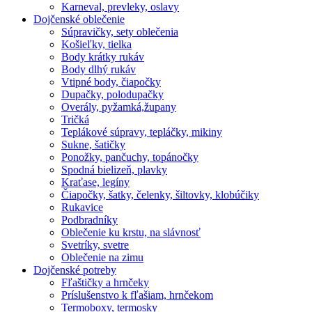
Karneval, prevleky, oslavy
Dojčenské oblečenie
Súpravičky, sety oblečenia
Košieľky, tielka
Body krátky rukáv
Body dlhý rukáv
Vtipné body, čiapočky
Dupačky, polodupačky
Overály, pyžamká,župany
Tričká
Teplákové súpravy, tepláčky, mikiny
Sukne, šatičky
Ponožky, pančuchy, topánočky
Spodná bielizeň, plavky
Kraťase, legíny
Čiapočky, šatky, čelenky, šiltovky, klobúčiky
Rukavice
Podbradníky
Oblečenie ku krstu, na slávnosť
Svetríky, svetre
Oblečenie na zimu
Dojčenské potreby
Fľaštičky a hrnčeky
Príslušenstvo k fľašiam, hrnčekom
Termoboxy, termosky