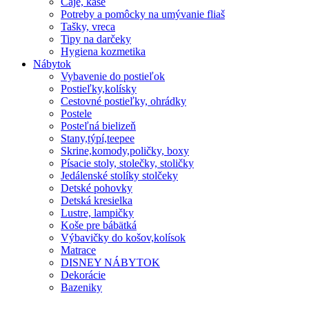
Čaje, kaše
Potreby a pomôcky na umývanie fliaš
Tašky, vreca
Tipy na darčeky
Hygiena kozmetika
Nábytok
Vybavenie do postieľok
Postieľky,kolísky
Cestovné postieľky, ohrádky
Postele
Posteľná bielizeň
Stany,týpí,teepee
Skrine,komody,poličky, boxy
Písacie stoly, stolečky, stoličky
Jedálenské stolíky stolčeky
Detské pohovky
Detská kresielka
Lustre, lampičky
Koše pre bábätká
Výbavičky do košov,kolísok
Matrace
DISNEY NÁBYTOK
Dekorácie
Bazeniky