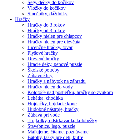
Sety, dečky do kočíkov
Vložky do kočíkov
Slnečníky, dáždniky
Hračky
Hračky do 3 rokov
Hračky od 3 rokov
Hračky nielen pre chlapcov
Hračky nielen pre dievčatá
Licenčné hračky, tovar
Plyšové hračky
Drevené hračky
Hracie deky, penové puzzle
Školské potreby
Zábavné hry
Hračky a nábytok na záhradu
Hračky nielen do vody
Kolotoče nad postieľku, hračky so zvukom
Lehátka, chodítka
Hojdačky, hojdacie kone
Hudobné nástroje, hračky
Zábava pri vode
Trojkolky, odstrkavadla, kolobežky
Stavebnice, lego, puzzle
Maľujeme, čítame, poznávame
Batohy, tašky pre deti, kufre