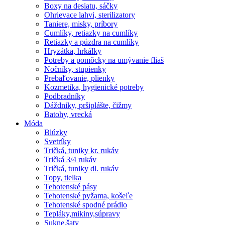
Boxy na desiatu, sáčky
Ohrievace lahvi, sterilizatory
Taniere, misky, príbory
Cumlíky, retiazky na cumlíky
Retiazky a púzdra na cumlíky
Hryzátka, hrkálky
Potreby a pomôcky na umývanie fliaš
Nočníky, stupienky
Prebaľovanie, plienky
Kozmetika, hygienické potreby
Podbradníky
Dáždniky, pršiplášte, čižmy
Batohy, vrecká
Móda
Blúzky
Svetríky
Tričká, tuniky kr. rukáv
Tričká 3/4 rukáv
Tričká, tuniky dl. rukáv
Topy, tielka
Tehotenské pásy
Tehotenské pyžama, košeľe
Tehotenské spodné prádlo
Tepláky,mikiny,súpravy
Sukne,šaty