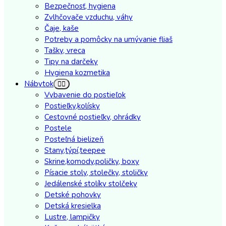
Bezpečnosť, hygiena
Zvlhčovače vzduchu, váhy
Čaje, kaše
Potreby a pomôcky na umývanie fliaš
Tašky, vreca
Tipy na darčeky
Hygiena kozmetika
Nábytok
Vybavenie do postieľok
Postieľky,kolísky
Cestovné postieľky, ohrádky
Postele
Posteľná bielizeň
Stany,týpí,teepee
Skrine,komody,poličky, boxy
Písacie stoly, stolečky, stoličky
Jedálenské stolíky stolčeky
Detské pohovky
Detská kresielka
Lustre, lampičky