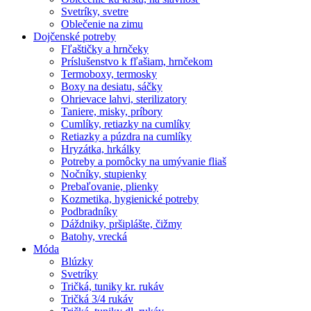
Svetríky, svetre
Oblečenie na zimu
Dojčenské potreby
Fľaštičky a hrnčeky
Príslušenstvo k fľašiam, hrnčekom
Termoboxy, termosky
Boxy na desiatu, sáčky
Ohrievace lahvi, sterilizatory
Taniere, misky, príbory
Cumlíky, retiazky na cumlíky
Retiazky a púzdra na cumlíky
Hryzátka, hrkálky
Potreby a pomôcky na umývanie fliaš
Nočníky, stupienky
Prebaľovanie, plienky
Kozmetika, hygienické potreby
Podbradníky
Dáždniky, pršiplášte, čižmy
Batohy, vrecká
Móda
Blúzky
Svetríky
Tričká, tuniky kr. rukáv
Tričká 3/4 rukáv