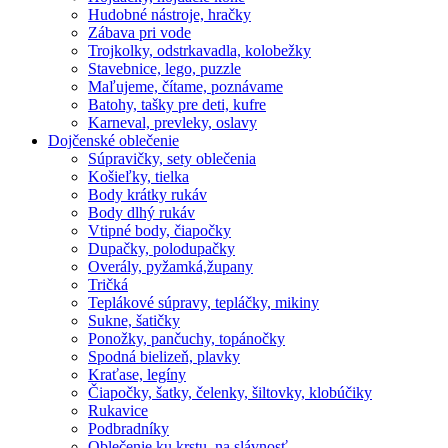
Hudobné nástroje, hračky
Zábava pri vode
Trojkolky, odstrkavadla, kolobežky
Stavebnice, lego, puzzle
Maľujeme, čítame, poznávame
Batohy, tašky pre deti, kufre
Karneval, prevleky, oslavy
Dojčenské oblečenie
Súpravičky, sety oblečenia
Košieľky, tielka
Body krátky rukáv
Body dlhý rukáv
Vtipné body, čiapočky
Dupačky, polodupačky
Overály, pyžamká,župany
Tričká
Teplákové súpravy, tepláčky, mikiny
Sukne, šatičky
Ponožky, pančuchy, topánočky
Spodná bielizeň, plavky
Kraťase, legíny
Čiapočky, šatky, čelenky, šiltovky, klobúčiky
Rukavice
Podbradníky
Oblečenie ku krstu, na slávnosť