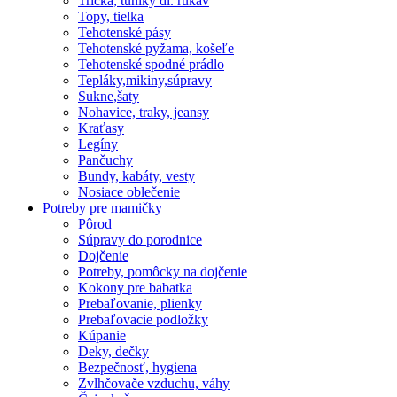
Tričká, tuniky dl. rukáv
Topy, tielka
Tehotenské pásy
Tehotenské pyžama, košeľe
Tehotenské spodné prádlo
Tepláky,mikiny,súpravy
Sukne,šaty
Nohavice, traky, jeansy
Kraťasy
Legíny
Pančuchy
Bundy, kabáty, vesty
Nosiace oblečenie
Potreby pre mamičky
Pôrod
Súpravy do porodnice
Dojčenie
Potreby, pomôcky na dojčenie
Kokony pre babatka
Prebaľovanie, plienky
Prebaľovacie podložky
Kúpanie
Deky, dečky
Bezpečnosť, hygiena
Zvlhčovače vzduchu, váhy