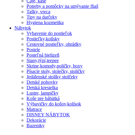
Čaje, kaše
Potreby a pomôcky na umývanie fliaš
Tašky, vreca
Tipy na darčeky
Hygiena kozmetika
Nábytok
Vybavenie do postieľok
Postieľky,kolísky
Cestovné postieľky, ohrádky
Postele
Posteľná bielizeň
Stany,týpí,teepee
Skrine,komody,poličky, boxy
Písacie stoly, stolečky, stoličky
Jedálenské stolíky stolčeky
Detské pohovky
Detská kresielka
Lustre, lampičky
Koše pre bábätká
Výbavičky do košov,kolísok
Matrace
DISNEY NÁBYTOK
Dekorácie
Bazeniky