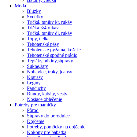
Batohy, vrecká
Móda
Blúzky
Svetríky
Tričká, tuniky kr. rukáv
Tričká 3/4 rukáv
Tričká, tuniky dl. rukáv
Topy, tielka
Tehotenské pásy
Tehotenské pyžama, košeľe
Tehotenské spodné prádlo
Tepláky,mikiny,súpravy
Sukne,šaty
Nohavice, traky, jeansy
Kraťasy
Legíny
Pančuchy
Bundy, kabáty, vesty
Nosiace oblečenie
Potreby pre mamičky
Pôrod
Súpravy do porodnice
Dojčenie
Potreby, pomôcky na dojčenie
Kokony pre babatka