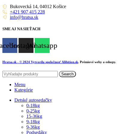
Bukovecká 14, 04012 Košice
+421 907 415 228
info@hratsa.sk
SME AJ NA SIEŤACH
acebook
Instagram
Whatsapp
Hratsa.sk
- © 2024 Vytvorila spoločnosť
Alibition.sk
. Prémiové weby a eshopy.
Search
Menu
Kategórie
Detské autosedačky
0-18kg
0-25kg
15-36kg
9-18kg
9-36kg
Podsedáky