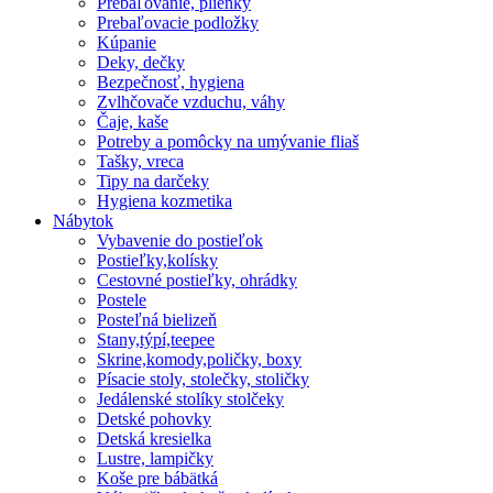
Prebaľovanie, plienky
Prebaľovacie podložky
Kúpanie
Deky, dečky
Bezpečnosť, hygiena
Zvlhčovače vzduchu, váhy
Čaje, kaše
Potreby a pomôcky na umývanie fliaš
Tašky, vreca
Tipy na darčeky
Hygiena kozmetika
Nábytok
Vybavenie do postieľok
Postieľky,kolísky
Cestovné postieľky, ohrádky
Postele
Posteľná bielizeň
Stany,týpí,teepee
Skrine,komody,poličky, boxy
Písacie stoly, stolečky, stoličky
Jedálenské stolíky stolčeky
Detské pohovky
Detská kresielka
Lustre, lampičky
Koše pre bábätká