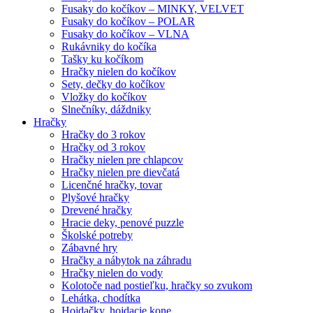
Fusaky do kočíkov – MINKY, VELVET
Fusaky do kočíkov – POLAR
Fusaky do kočíkov – VLNA
Rukávniky do kočíka
Tašky ku kočíkom
Hračky nielen do kočíkov
Sety, dečky do kočíkov
Vložky do kočíkov
Slnečníky, dáždniky
Hračky
Hračky do 3 rokov
Hračky od 3 rokov
Hračky nielen pre chlapcov
Hračky nielen pre dievčatá
Licenčné hračky, tovar
Plyšové hračky
Drevené hračky
Hracie deky, penové puzzle
Školské potreby
Zábavné hry
Hračky a nábytok na záhradu
Hračky nielen do vody
Kolotoče nad postieľku, hračky so zvukom
Lehátka, chodítka
Hojdačky, hojdacie kone