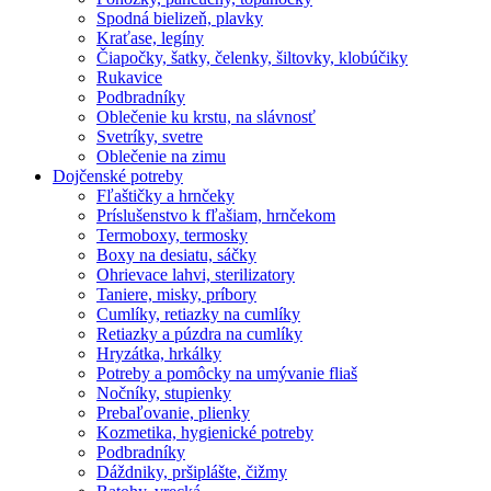
Spodná bielizeň, plavky
Kraťase, legíny
Čiapočky, šatky, čelenky, šiltovky, klobúčiky
Rukavice
Podbradníky
Oblečenie ku krstu, na slávnosť
Svetríky, svetre
Oblečenie na zimu
Dojčenské potreby
Fľaštičky a hrnčeky
Príslušenstvo k fľašiam, hrnčekom
Termoboxy, termosky
Boxy na desiatu, sáčky
Ohrievace lahvi, sterilizatory
Taniere, misky, príbory
Cumlíky, retiazky na cumlíky
Retiazky a púzdra na cumlíky
Hryzátka, hrkálky
Potreby a pomôcky na umývanie fliaš
Nočníky, stupienky
Prebaľovanie, plienky
Kozmetika, hygienické potreby
Podbradníky
Dáždniky, pršiplášte, čižmy