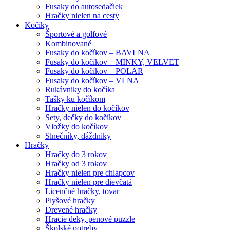
Fusaky do autosedačiek
Hračky nielen na cesty
Kočíky
Športové a golfové
Kombinované
Fusaky do kočíkov – BAVLNA
Fusaky do kočíkov – MINKY, VELVET
Fusaky do kočíkov – POLAR
Fusaky do kočíkov – VLNA
Rukávniky do kočíka
Tašky ku kočíkom
Hračky nielen do kočíkov
Sety, dečky do kočíkov
Vložky do kočíkov
Slnečníky, dáždniky
Hračky
Hračky do 3 rokov
Hračky od 3 rokov
Hračky nielen pre chlapcov
Hračky nielen pre dievčatá
Licenčné hračky, tovar
Plyšové hračky
Drevené hračky
Hracie deky, penové puzzle
Školské potreby