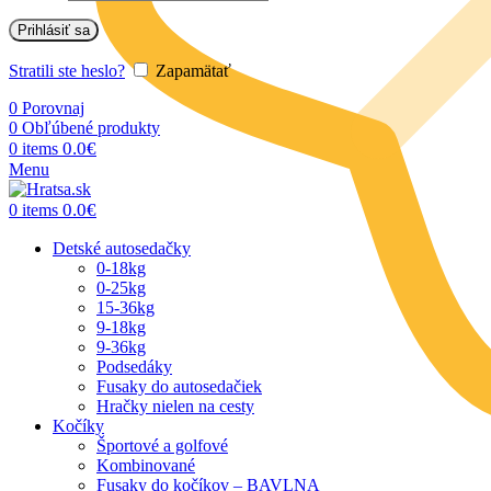
Prihlásiť sa
Stratili ste heslo?
Zapamätať
0
Porovnaj
0
Obľúbené produkty
0.0
€
0
items
Menu
0.0
€
0
items
Detské autosedačky
0-18kg
0-25kg
15-36kg
9-18kg
9-36kg
Podsedáky
Fusaky do autosedačiek
Hračky nielen na cesty
Kočíky
Športové a golfové
Kombinované
Fusaky do kočíkov – BAVLNA