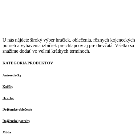
U nás nájdete široký výber hračiek, oblečenia, rôznych kojeneckých
potrieb a vybavenia izbičiek pre chlapcov aj pre dievčatá. Všetko sa
snažíme dodať vo veľmi krátkych termínoch.
KATEGÓRIA PRODUKTOV
Autosedačky
Kočíky
Hračky
Dojčenské oblečenie
Dojčenské potreby
Móda