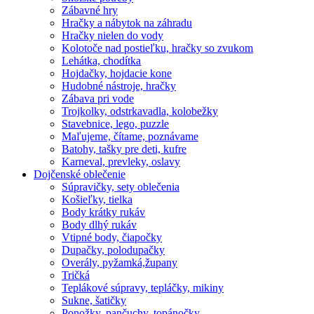
Zábavné hry
Hračky a nábytok na záhradu
Hračky nielen do vody
Kolotoče nad postieľku, hračky so zvukom
Lehátka, chodítka
Hojdačky, hojdacie kone
Hudobné nástroje, hračky
Zábava pri vode
Trojkolky, odstrkavadla, kolobežky
Stavebnice, lego, puzzle
Maľujeme, čítame, poznávame
Batohy, tašky pre deti, kufre
Karneval, prevleky, oslavy
Dojčenské oblečenie
Súpravičky, sety oblečenia
Košieľky, tielka
Body krátky rukáv
Body dlhý rukáv
Vtipné body, čiapočky
Dupačky, polodupačky
Overály, pyžamká,župany
Tričká
Teplákové súpravy, tepláčky, mikiny
Sukne, šatičky
Ponožky, pančuchy, topánočky