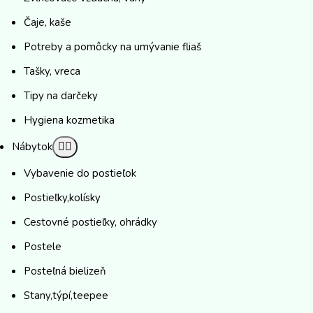
Čaje, kaše
Potreby a pomôcky na umývanie fliaš
Tašky, vreca
Tipy na darčeky
Hygiena kozmetika
Nábytok
Vybavenie do postieľok
Postieľky,kolísky
Cestovné postieľky, ohrádky
Postele
Posteľná bielizeň
Stany,týpí,teepee