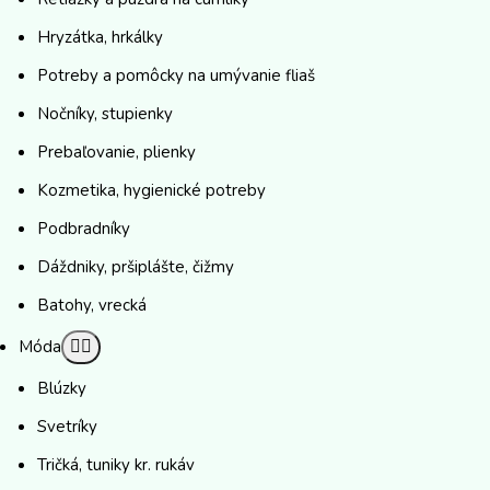
Hryzátka, hrkálky
Potreby a pomôcky na umývanie fliaš
Nočníky, stupienky
Prebaľovanie, plienky
Kozmetika, hygienické potreby
Podbradníky
Dáždniky, pršiplášte, čižmy
Batohy, vrecká
Móda
Blúzky
Svetríky
Tričká, tuniky kr. rukáv