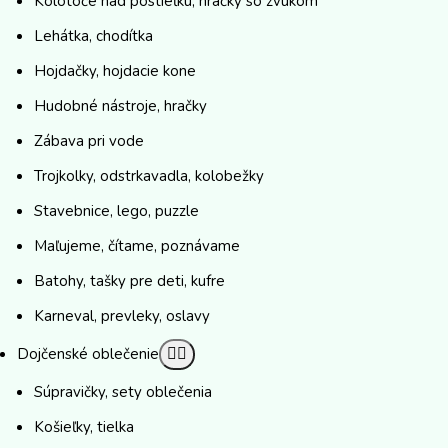
Kolotoče nad postieľku, hračky so zvukom
Lehátka, chodítka
Hojdačky, hojdacie kone
Hudobné nástroje, hračky
Zábava pri vode
Trojkolky, odstrkavadla, kolobežky
Stavebnice, lego, puzzle
Maľujeme, čítame, poznávame
Batohy, tašky pre deti, kufre
Karneval, prevleky, oslavy
Dojčenské oblečenie
Súpravičky, sety oblečenia
Košieľky, tielka