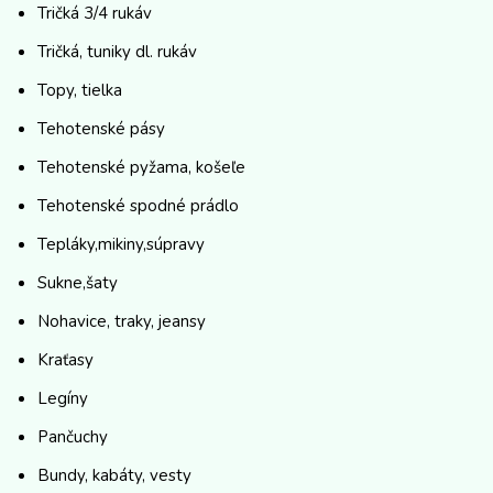
Tričká 3/4 rukáv
Tričká, tuniky dl. rukáv
Topy, tielka
Tehotenské pásy
Tehotenské pyžama, košeľe
Tehotenské spodné prádlo
Tepláky,mikiny,súpravy
Sukne,šaty
Nohavice, traky, jeansy
Kraťasy
Legíny
Pančuchy
Bundy, kabáty, vesty