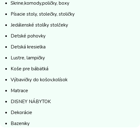
Skrine,komody,poličky, boxy
Písacie stoly, stolečky, stoličky
Jedálenské stolíky stolčeky
Detské pohovky
Detská kresielka
Lustre, lampičky
Koše pre bábätká
Výbavičky do košov,kolísok
Matrace
DISNEY NÁBYTOK
Dekorácie
Bazeniky