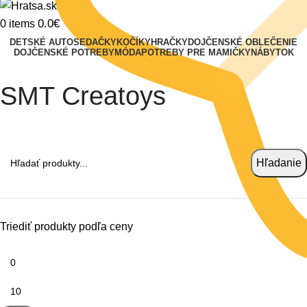
0.0
€
0
items
DETSKÉ AUTOSEDAČKY
KOČÍKY
HRAČKY
DOJČENSKÉ OBLEČENIE
DOJČENSKÉ POTREBY
MÓDA
POTREBY PRE MAMIČKY
NÁBYTOK
SMT Creatoys
Hľadať
Hľadanie
Triediť produkty podľa ceny
Minimálna
cena
Maximálna
cena