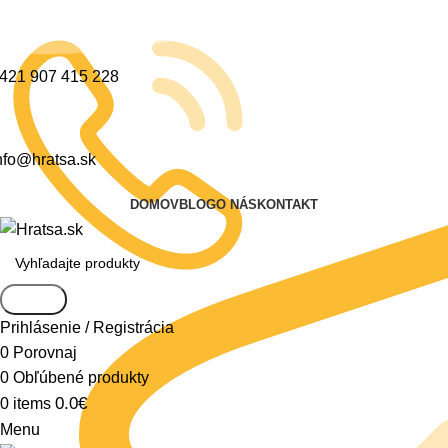
421 907 415 228
nfo@hratsa.sk
DOMOV
BLOG
O NÁS
KONTAKT
Search
Prihlásenie / Registrácia
0
Porovnaj
0
Obľúbené produkty
0.0
€
0
items
Menu