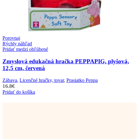
Porovnaj
Rýchly náhľad
Pridať medzi obľúbené
Zmyslová edukačná hračka PEPPAPIG, plyšová,
12,5 cm, červená
Zábava
,
Licenčné hračky, tovar
,
Prasiatko Peppa
16.8
€
Pridať do košíka