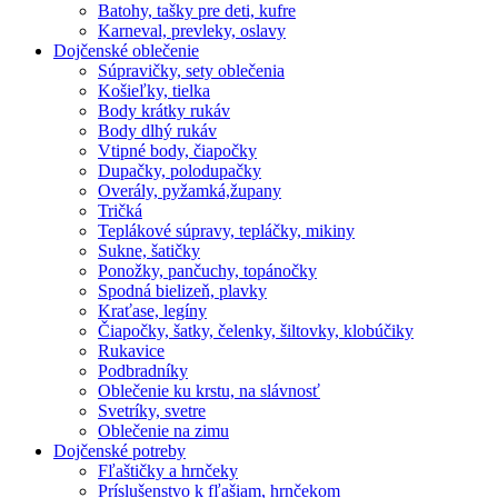
Batohy, tašky pre deti, kufre
Karneval, prevleky, oslavy
Dojčenské oblečenie
Súpravičky, sety oblečenia
Košieľky, tielka
Body krátky rukáv
Body dlhý rukáv
Vtipné body, čiapočky
Dupačky, polodupačky
Overály, pyžamká,župany
Tričká
Teplákové súpravy, tepláčky, mikiny
Sukne, šatičky
Ponožky, pančuchy, topánočky
Spodná bielizeň, plavky
Kraťase, legíny
Čiapočky, šatky, čelenky, šiltovky, klobúčiky
Rukavice
Podbradníky
Oblečenie ku krstu, na slávnosť
Svetríky, svetre
Oblečenie na zimu
Dojčenské potreby
Fľaštičky a hrnčeky
Príslušenstvo k fľašiam, hrnčekom