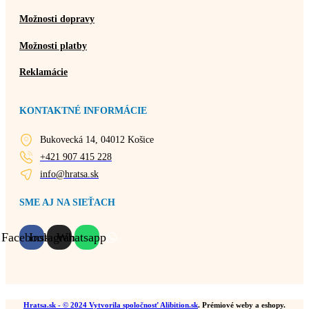
Možnosti dopravy
Možnosti platby
Reklamácie
KONTAKTNÉ INFORMÁCIE
Bukovecká 14, 04012 Košice
+421 907 415 228
info@hratsa.sk
SME AJ NA SIEŤACH
Facebook
Instagram
Whatsapp
Hratsa.sk
- © 2024 Vytvorila spoločnosť
Alibition.sk
. Prémiové weby a eshopy.