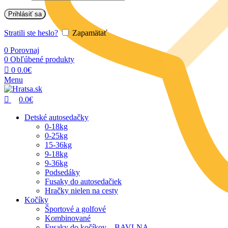
Prihlásiť sa
Stratili ste heslo?
Zapamätať
0
Porovnaj
0
Obľúbené produkty
0
0.0
€
Menu
0.0
€
Detské autosedačky
0-18kg
0-25kg
15-36kg
9-18kg
9-36kg
Podsedáky
Fusaky do autosedačiek
Hračky nielen na cesty
Kočíky
Športové a golfové
Kombinované
Fusaky do kočíkov – BAVLNA