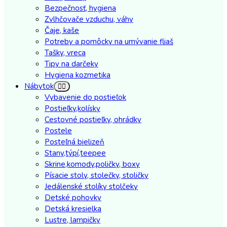
Bezpečnosť, hygiena
Zvlhčovače vzduchu, váhy
Čaje, kaše
Potreby a pomôcky na umývanie fliaš
Tašky, vreca
Tipy na darčeky
Hygiena kozmetika
Nábytok
Vybavenie do postieľok
Postieľky,kolísky
Cestovné postieľky, ohrádky
Postele
Posteľná bielizeň
Stany,týpí,teepee
Skrine,komody,poličky, boxy
Písacie stoly, stolečky, stoličky
Jedálenské stolíky stolčeky
Detské pohovky
Detská kresielka
Lustre, lampičky