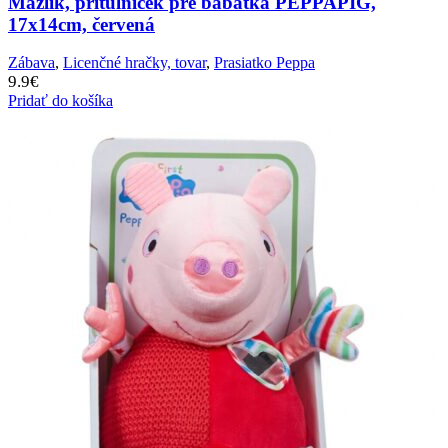
Mazlík, prítulníček pre bábätká PEPPAPIG,
17x14cm, červená
Zábava
,
Licenčné hračky, tovar
,
Prasiatko Peppa
9.9
€
Pridať do košíka