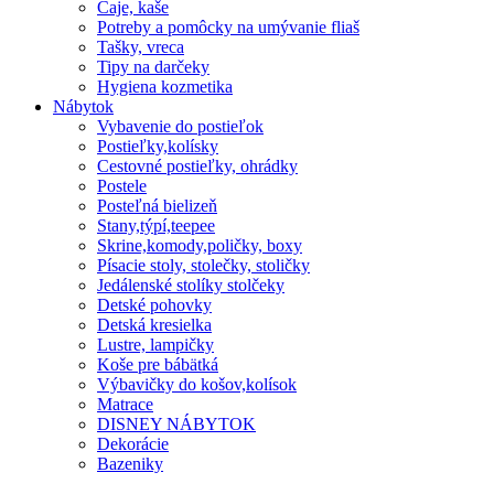
Čaje, kaše
Potreby a pomôcky na umývanie fliaš
Tašky, vreca
Tipy na darčeky
Hygiena kozmetika
Nábytok
Vybavenie do postieľok
Postieľky,kolísky
Cestovné postieľky, ohrádky
Postele
Posteľná bielizeň
Stany,týpí,teepee
Skrine,komody,poličky, boxy
Písacie stoly, stolečky, stoličky
Jedálenské stolíky stolčeky
Detské pohovky
Detská kresielka
Lustre, lampičky
Koše pre bábätká
Výbavičky do košov,kolísok
Matrace
DISNEY NÁBYTOK
Dekorácie
Bazeniky