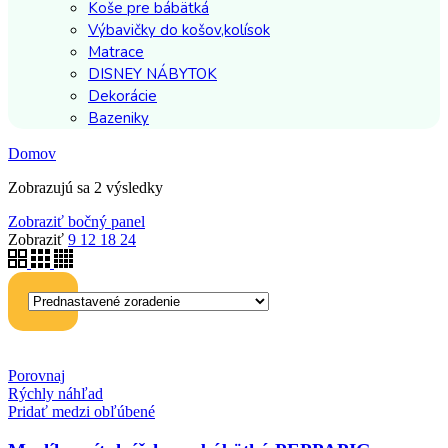
Koše pre bábätká
Výbavičky do košov,kolísok
Matrace
DISNEY NÁBYTOK
Dekorácie
Bazeniky
Domov
Zobrazujú sa 2 výsledky
Zobraziť bočný panel
Zobraziť
9
12
18
24
Porovnaj
Rýchly náhľad
Pridať medzi obľúbené