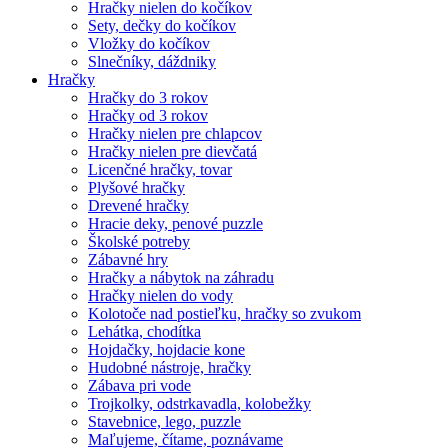
Hračky nielen do kočíkov
Sety, dečky do kočíkov
Vložky do kočíkov
Slnečníky, dáždniky
Hračky
Hračky do 3 rokov
Hračky od 3 rokov
Hračky nielen pre chlapcov
Hračky nielen pre dievčatá
Licenčné hračky, tovar
Plyšové hračky
Drevené hračky
Hracie deky, penové puzzle
Školské potreby
Zábavné hry
Hračky a nábytok na záhradu
Hračky nielen do vody
Kolotoče nad postieľku, hračky so zvukom
Lehátka, chodítka
Hojdačky, hojdacie kone
Hudobné nástroje, hračky
Zábava pri vode
Trojkolky, odstrkavadla, kolobežky
Stavebnice, lego, puzzle
Maľujeme, čítame, poznávame