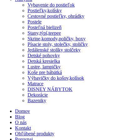
Vybavenie do postieľok
Postieľky,kolísky
Cestovné postieľky, ohrádky
Postele
Posteľná bielizeň
Stany,týpí,teepee
Skrine,komody,poličky, boxy
Písacie stoly, stolečky, stoličky
Jedálenské stolíky stolčeky
Detské pohovky
Detská kresielka
Lustre, lampičky
Koše pre bábätká
Výbavičky do košov,kolísok
Matrace
DISNEY NÁBYTOK
Dekorácie
Bazeniky
Domov
Blog
O nás
Kontakt
Obľúbené produkty
Porovnaj