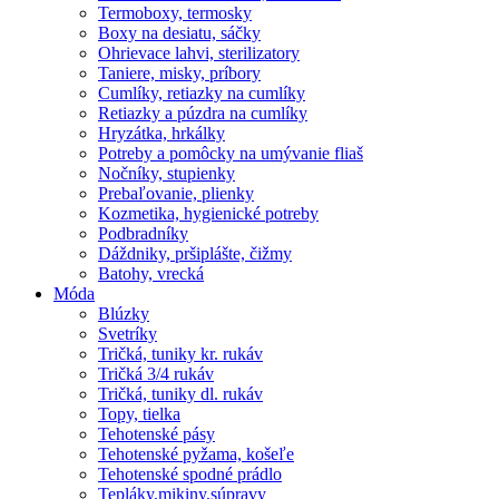
Termoboxy, termosky
Boxy na desiatu, sáčky
Ohrievace lahvi, sterilizatory
Taniere, misky, príbory
Cumlíky, retiazky na cumlíky
Retiazky a púzdra na cumlíky
Hryzátka, hrkálky
Potreby a pomôcky na umývanie fliaš
Nočníky, stupienky
Prebaľovanie, plienky
Kozmetika, hygienické potreby
Podbradníky
Dáždniky, pršiplášte, čižmy
Batohy, vrecká
Móda
Blúzky
Svetríky
Tričká, tuniky kr. rukáv
Tričká 3/4 rukáv
Tričká, tuniky dl. rukáv
Topy, tielka
Tehotenské pásy
Tehotenské pyžama, košeľe
Tehotenské spodné prádlo
Tepláky,mikiny,súpravy