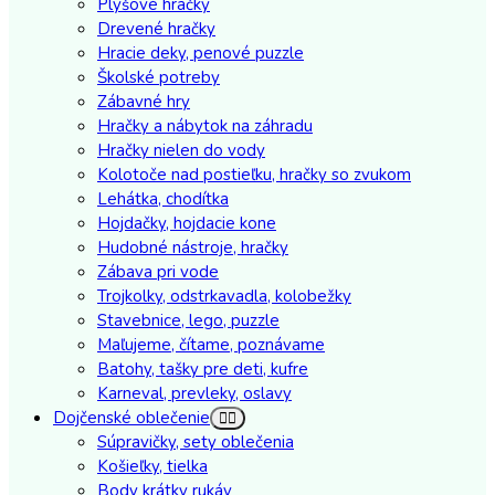
Plyšové hračky
Drevené hračky
Hracie deky, penové puzzle
Školské potreby
Zábavné hry
Hračky a nábytok na záhradu
Hračky nielen do vody
Kolotoče nad postieľku, hračky so zvukom
Lehátka, chodítka
Hojdačky, hojdacie kone
Hudobné nástroje, hračky
Zábava pri vode
Trojkolky, odstrkavadla, kolobežky
Stavebnice, lego, puzzle
Maľujeme, čítame, poznávame
Batohy, tašky pre deti, kufre
Karneval, prevleky, oslavy
Dojčenské oblečenie
Súpravičky, sety oblečenia
Košieľky, tielka
Body krátky rukáv