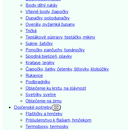
Body dlhý rukáv
Vtipné body, čiapočky
Dupačky, polodupačky
Overály, pyžamká,župany
Tričká
Teplákové súpravy, tepláčky, mikiny
Sukne, šatičky
Ponožky, pančuchy, topánočky
Spodná bielizeň, plavky
Kraťase, legíny
Čiapočky, šatky, čelenky, šiltovky, klobúčiky
Rukavice
Podbradníky
Oblečenie ku krstu, na slávnosť
Svetríky, svetre
Oblečenie na zimu
Dojčenské potreby
Fľaštičky a hrnčeky
Príslušenstvo k fľašiam, hrnčekom
Termoboxy, termosky