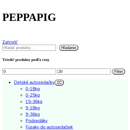
PEPPAPIG
Zatvoriť
Hľadať
Hľadanie
Triediť produkty podľa ceny
Minimálna
Maximálna
Filter
cena
cena
Detské autosedačky
0-18kg
0-25kg
15-36kg
9-18kg
9-36kg
Podsedáky
Fusaky do autosedačiek