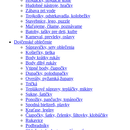
Hojdačky, hojdacie kone
Hudobné nástroje, hračky
Zábava pri vode
Trojkolky, odstrkavadla, kolobežky
Stavebnice, lego, puzzle
Maľujeme, čítame, poznávame
Batohy, tašky pre deti, kufre
Karneval, prevleky, oslavy
Dojčenské oblečenie
Súpravičky, sety oblečenia
Košieľky, tielka
Body krátky rukáv
Body dlhý rukáv
Vtipné body, čiapočky
Dupačky, polodupačky
Overály, pyžamká,župany
Tričká
Teplákové súpravy, tepláčky, mikiny
Sukne, šatičky
Ponožky, pančuchy, topánočky
Spodná bielizeň, plavky
Kraťase, legíny
Čiapočky, šatky, čelenky, šiltovky, klobúčiky
Rukavice
Podbradníky