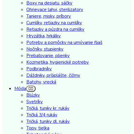
Boxy na desiatu, sáčky
Ohrievace lahvi, sterilizatory
Taniere, misky, príbory
Cumlíky, retiazky na cumlíky
Retiazky a púzdra na cumlíky
Hryzátka, hrkálky
Potreby a pomôcky na umývanie fliaš
Nočníky, stupienky
Prebaľovanie, plienky
Kozmetika, hygienické potreby
Podbradníky
Dáždniky, pršiplášte, čižmy
Batohy, vrecká
Móda
Blúzky
Svetríky
Tričká, tuniky kr. rukáv
Tričká 3/4 rukáv
Tričká, tuniky dl. rukáv
Topy, tielka