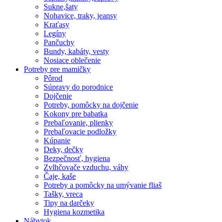
Sukne,šaty
Nohavice, traky, jeansy
Kraťasy
Legíny
Pančuchy
Bundy, kabáty, vesty
Nosiace oblečenie
Potreby pre mamičky
Pôrod
Súpravy do porodnice
Dojčenie
Potreby, pomôcky na dojčenie
Kokony pre babatka
Prebaľovanie, plienky
Prebaľovacie podložky
Kúpanie
Deky, dečky
Bezpečnosť, hygiena
Zvlhčovače vzduchu, váhy
Čaje, kaše
Potreby a pomôcky na umývanie fliaš
Tašky, vreca
Tipy na darčeky
Hygiena kozmetika
Nábytok