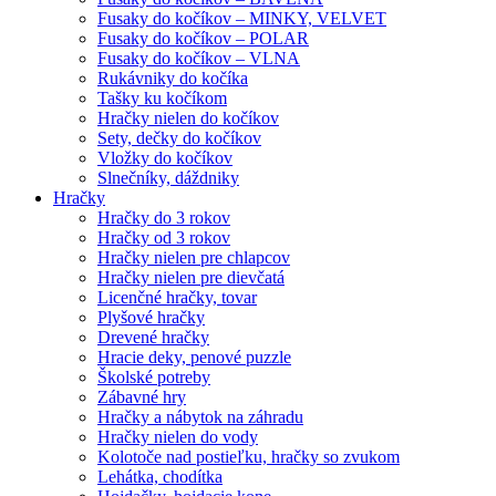
Fusaky do kočíkov – MINKY, VELVET
Fusaky do kočíkov – POLAR
Fusaky do kočíkov – VLNA
Rukávniky do kočíka
Tašky ku kočíkom
Hračky nielen do kočíkov
Sety, dečky do kočíkov
Vložky do kočíkov
Slnečníky, dáždniky
Hračky
Hračky do 3 rokov
Hračky od 3 rokov
Hračky nielen pre chlapcov
Hračky nielen pre dievčatá
Licenčné hračky, tovar
Plyšové hračky
Drevené hračky
Hracie deky, penové puzzle
Školské potreby
Zábavné hry
Hračky a nábytok na záhradu
Hračky nielen do vody
Kolotoče nad postieľku, hračky so zvukom
Lehátka, chodítka