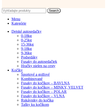
Search
Menu
Kategórie
Detské autosedačky
0-18kg
0-25kg
15-36kg
9-18kg
9-36kg
Podsedáky
Fusaky do autosedačiek
Hračky nielen na cesty
Kočíky
Športové a golfové
Kombinované
Fusaky do kočíkov – BAVLNA
Fusaky do kočíkov – MINKY, VELVET
Fusaky do kočíkov – POLAR
Fusaky do kočíkov – VLNA
Rukávniky do kočíka
Tašky ku kočíkom