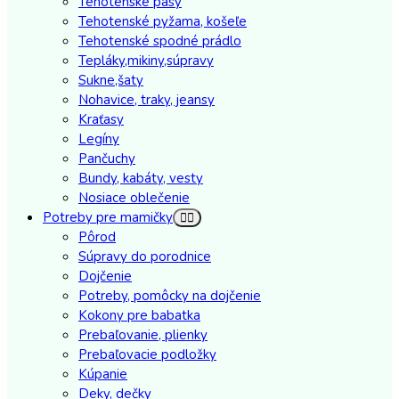
Tehotenské pásy
Tehotenské pyžama, košeľe
Tehotenské spodné prádlo
Tepláky,mikiny,súpravy
Sukne,šaty
Nohavice, traky, jeansy
Kraťasy
Legíny
Pančuchy
Bundy, kabáty, vesty
Nosiace oblečenie
Potreby pre mamičky
Pôrod
Súpravy do porodnice
Dojčenie
Potreby, pomôcky na dojčenie
Kokony pre babatka
Prebaľovanie, plienky
Prebaľovacie podložky
Kúpanie
Deky, dečky