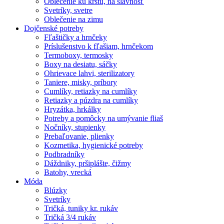
Oblečenie ku krstu, na slávnosť
Svetríky, svetre
Oblečenie na zimu
Dojčenské potreby
Fľaštičky a hrnčeky
Príslušenstvo k fľašiam, hrnčekom
Termoboxy, termosky
Boxy na desiatu, sáčky
Ohrievace lahvi, sterilizatory
Taniere, misky, príbory
Cumlíky, retiazky na cumlíky
Retiazky a púzdra na cumlíky
Hryzátka, hrkálky
Potreby a pomôcky na umývanie fliaš
Nočníky, stupienky
Prebaľovanie, plienky
Kozmetika, hygienické potreby
Podbradníky
Dáždniky, pršiplášte, čižmy
Batohy, vrecká
Móda
Blúzky
Svetríky
Tričká, tuniky kr. rukáv
Tričká 3/4 rukáv