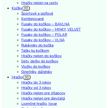
Hračky nielen na cesty
Kočíky
Športové a golfové
Kombinované
Fusaky do kočíkov – BAVLNA
Fusaky do kočíkov – MINKY, VELVET
Fusaky do kočíkov – POLAR
Fusaky do kočíkov – VLNA
Rukávniky do kočíka
Tašky ku kočíkom
Hračky nielen do kočíkov
Sety, dečky do kočíkov
Vložky do kočíkov
Slnečníky, dáždniky
Hračky
Hračky do 3 rokov
Hračky od 3 rokov
Hračky nielen pre chlapcov
Hračky nielen pre dievčatá
Licenčné hračky, tovar