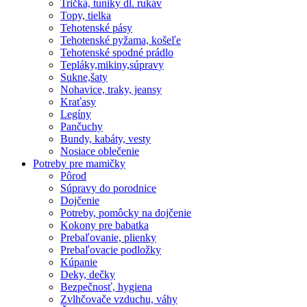
Tričká, tuniky dl. rukáv
Topy, tielka
Tehotenské pásy
Tehotenské pyžama, košeľe
Tehotenské spodné prádlo
Tepláky,mikiny,súpravy
Sukne,šaty
Nohavice, traky, jeansy
Kraťasy
Legíny
Pančuchy
Bundy, kabáty, vesty
Nosiace oblečenie
Potreby pre mamičky
Pôrod
Súpravy do porodnice
Dojčenie
Potreby, pomôcky na dojčenie
Kokony pre babatka
Prebaľovanie, plienky
Prebaľovacie podložky
Kúpanie
Deky, dečky
Bezpečnosť, hygiena
Zvlhčovače vzduchu, váhy