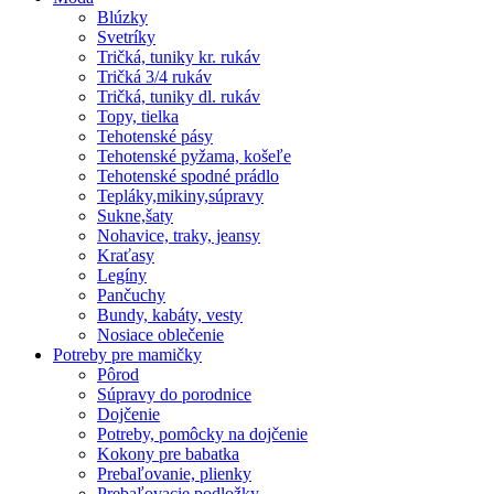
Blúzky
Svetríky
Tričká, tuniky kr. rukáv
Tričká 3/4 rukáv
Tričká, tuniky dl. rukáv
Topy, tielka
Tehotenské pásy
Tehotenské pyžama, košeľe
Tehotenské spodné prádlo
Tepláky,mikiny,súpravy
Sukne,šaty
Nohavice, traky, jeansy
Kraťasy
Legíny
Pančuchy
Bundy, kabáty, vesty
Nosiace oblečenie
Potreby pre mamičky
Pôrod
Súpravy do porodnice
Dojčenie
Potreby, pomôcky na dojčenie
Kokony pre babatka
Prebaľovanie, plienky
Prebaľovacie podložky