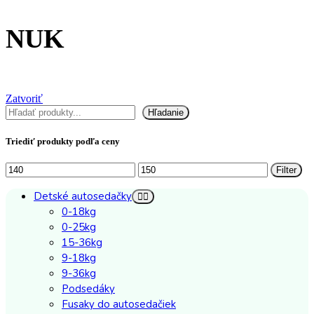
NUK
Zatvoriť
Hľadať
Hľadanie
Triediť produkty podľa ceny
Minimálna
Maximálna
Filter
cena
cena
Detské autosedačky
0-18kg
0-25kg
15-36kg
9-18kg
9-36kg
Podsedáky
Fusaky do autosedačiek