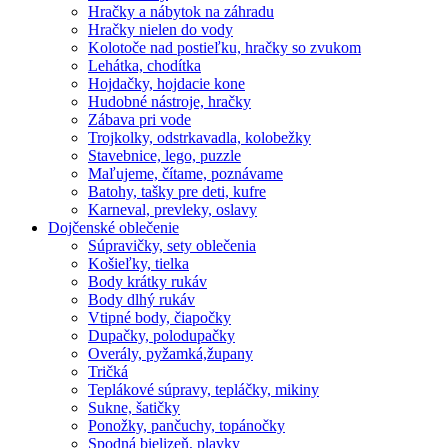
Hračky a nábytok na záhradu
Hračky nielen do vody
Kolotoče nad postieľku, hračky so zvukom
Lehátka, chodítka
Hojdačky, hojdacie kone
Hudobné nástroje, hračky
Zábava pri vode
Trojkolky, odstrkavadla, kolobežky
Stavebnice, lego, puzzle
Maľujeme, čítame, poznávame
Batohy, tašky pre deti, kufre
Karneval, prevleky, oslavy
Dojčenské oblečenie
Súpravičky, sety oblečenia
Košieľky, tielka
Body krátky rukáv
Body dlhý rukáv
Vtipné body, čiapočky
Dupačky, polodupačky
Overály, pyžamká,župany
Tričká
Teplákové súpravy, tepláčky, mikiny
Sukne, šatičky
Ponožky, pančuchy, topánočky
Spodná bielizeň, plavky