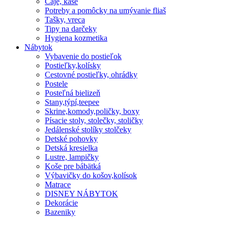
Čaje, kaše
Potreby a pomôcky na umývanie fliaš
Tašky, vreca
Tipy na darčeky
Hygiena kozmetika
Nábytok
Vybavenie do postieľok
Postieľky,kolísky
Cestovné postieľky, ohrádky
Postele
Posteľná bielizeň
Stany,týpí,teepee
Skrine,komody,poličky, boxy
Písacie stoly, stolečky, stoličky
Jedálenské stolíky stolčeky
Detské pohovky
Detská kresielka
Lustre, lampičky
Koše pre bábätká
Výbavičky do košov,kolísok
Matrace
DISNEY NÁBYTOK
Dekorácie
Bazeniky