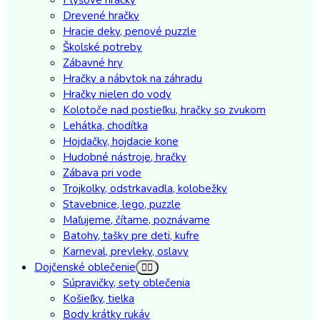
Drevené hračky
Hracie deky, penové puzzle
Školské potreby
Zábavné hry
Hračky a nábytok na záhradu
Hračky nielen do vody
Kolotoče nad postieľku, hračky so zvukom
Lehátka, chodítka
Hojdačky, hojdacie kone
Hudobné nástroje, hračky
Zábava pri vode
Trojkolky, odstrkavadla, kolobežky
Stavebnice, lego, puzzle
Maľujeme, čítame, poznávame
Batohy, tašky pre deti, kufre
Karneval, prevleky, oslavy
Dojčenské oblečenie
Súpravičky, sety oblečenia
Košieľky, tielka
Body krátky rukáv