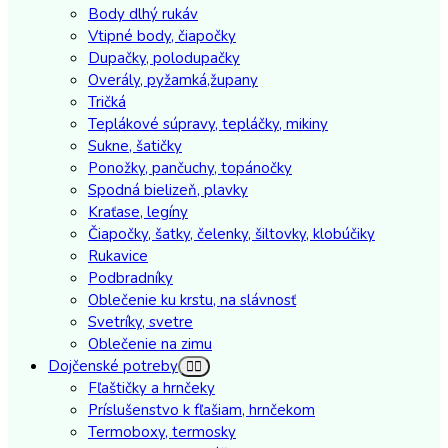
Body dlhý rukáv
Vtipné body, čiapočky
Dupačky, polodupačky
Overály, pyžamká,župany
Tričká
Teplákové súpravy, tepláčky, mikiny
Sukne, šatičky
Ponožky, pančuchy, topánočky
Spodná bielizeň, plavky
Kraťase, legíny
Čiapočky, šatky, čelenky, šiltovky, klobúčiky
Rukavice
Podbradníky
Oblečenie ku krstu, na slávnosť
Svetríky, svetre
Oblečenie na zimu
Dojčenské potreby
Fľaštičky a hrnčeky
Príslušenstvo k fľašiam, hrnčekom
Termoboxy, termosky