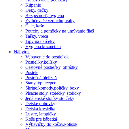
Kúpanie
Deky, dečky
Bezpečnosť, hygiena
Zvlhčovače vzduchu, váhy
Čaje, kaše
Potreby a pomôcky na umývanie fliaš
Tašky, vreca
Tipy na darčeky
Hygiena kozmetika
Nábytok
Vybavenie do postieľok
Postieľky,kolísky
Cestovné postieľky, ohrádky
Postele
Posteľná bielizeň
Stany,týpí,teepee
Skrine,komody,poličky, boxy
Písacie stoly, stolečky, stoličky
Jedálenské stolíky stolčeky
Detské pohovky
Detská kresielka
Lustre, lampičky
Koše pre bábätká
Výbavičky do košov,kolísok