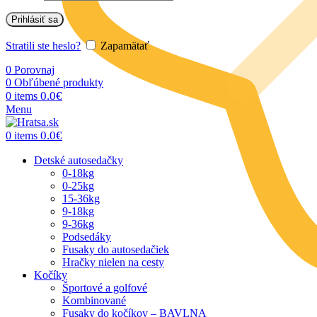
Prihlásiť sa
Stratili ste heslo?
Zapamätať
0
Porovnaj
0
Obľúbené produkty
0.0
€
0
items
Menu
0.0
€
0
items
Detské autosedačky
0-18kg
0-25kg
15-36kg
9-18kg
9-36kg
Podsedáky
Fusaky do autosedačiek
Hračky nielen na cesty
Kočíky
Športové a golfové
Kombinované
Fusaky do kočíkov – BAVLNA