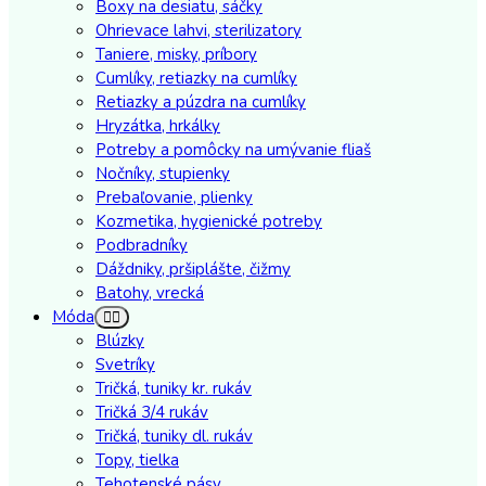
Boxy na desiatu, sáčky
Ohrievace lahvi, sterilizatory
Taniere, misky, príbory
Cumlíky, retiazky na cumlíky
Retiazky a púzdra na cumlíky
Hryzátka, hrkálky
Potreby a pomôcky na umývanie fliaš
Nočníky, stupienky
Prebaľovanie, plienky
Kozmetika, hygienické potreby
Podbradníky
Dáždniky, pršiplášte, čižmy
Batohy, vrecká
Móda
Blúzky
Svetríky
Tričká, tuniky kr. rukáv
Tričká 3/4 rukáv
Tričká, tuniky dl. rukáv
Topy, tielka
Tehotenské pásy