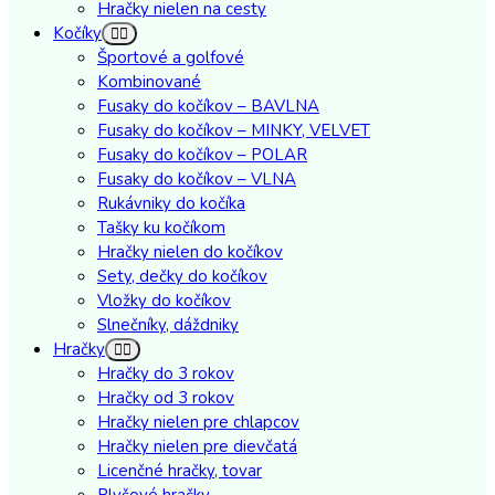
Hračky nielen na cesty
Kočíky
Športové a golfové
Kombinované
Fusaky do kočíkov – BAVLNA
Fusaky do kočíkov – MINKY, VELVET
Fusaky do kočíkov – POLAR
Fusaky do kočíkov – VLNA
Rukávniky do kočíka
Tašky ku kočíkom
Hračky nielen do kočíkov
Sety, dečky do kočíkov
Vložky do kočíkov
Slnečníky, dáždniky
Hračky
Hračky do 3 rokov
Hračky od 3 rokov
Hračky nielen pre chlapcov
Hračky nielen pre dievčatá
Licenčné hračky, tovar
Plyšové hračky