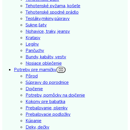
Tehotenské pyžama, košeľe
Tehotenské spodné prádlo
Tepláky,mikiny,súpravy
Sukne,šaty
Nohavice, traky, jeansy
Kraťasy
Legíny
Pančuchy
Bundy, kabáty, vesty
Nosiace oblečenie
Potreby pre mamičky
Pôrod
Súpravy do porodnice
Dojčenie
Potreby, pomôcky na dojčenie
Kokony pre babatka
Prebaľovanie, plienky
Prebaľovacie podložky
Kúpanie
Deky, dečky