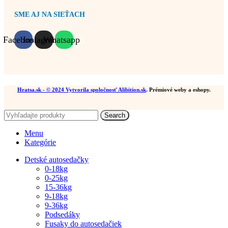
SME AJ NA SIEŤACH
Facebook
Instagram
Whatsapp
Hratsa.sk
- © 2024 Vytvorila spoločnosť
Alibition.sk
. Prémiové weby a eshopy.
Search
Menu
Kategórie
Detské autosedačky
0-18kg
0-25kg
15-36kg
9-18kg
9-36kg
Podsedáky
Fusaky do autosedačiek