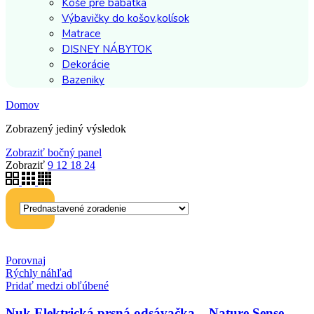
Koše pre bábätká
Výbavičky do košov,kolísok
Matrace
DISNEY NÁBYTOK
Dekorácie
Bazeniky
Domov
Zobrazený jediný výsledok
Zobraziť bočný panel
Zobraziť
9
12
18
24
Porovnaj
Rýchly náhľad
Pridať medzi obľúbené
Nuk Elektrická prsná odsávačka – Nature Sense