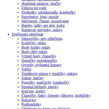
Hudobné nástroje, hračky
Zábava pri vode
Trojkolky, odstrkavadla, kolobežky
Stavebnice, lego, puzzle
Maľujeme, čítame, poznávame
Batohy, tašky pre deti, kufre
Karneval, prevleky, oslavy
Dojčenské oblečenie
Súpravičky, sety oblečenia
Košieľky, tielka
Body krátky rukáv
Body dlhý rukáv
Vtipné body, čiapočky
Dupačky, polodupačky
Overály, pyžamká,župany
Tričká
Teplákové súpravy, tepláčky, mikiny
Sukne, šatičky
Ponožky, pančuchy, topánočky
Spodná bielizeň, plavky
Kraťase, legíny
Čiapočky, šatky, čelenky, šiltovky, klobúčiky
Rukavice
Podbradníky
Oblečenie ku krstu, na slávnosť