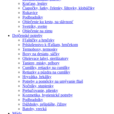
Kraťase, legíny
Čiapočky, šatky, čelenky, šiltovky, klobúčiky
Rukavice
Podbradníky
Oblečenie ku krstu, na slávnosť
Svetríky, svetre
Oblečenie na zimu
Dojčenské potreby
Fľaštičky a hrnčeky
Príslušenstvo k fľašiam, hrnčekom
Termoboxy, termosky
Boxy na desiatu, sáčky
Ohrievace lahvi, sterilizatory
Taniere, misky, príbory
Cumlíky, retiazky na cumlíky
Retiazky a púzdra na cumlíky
Hryzátka, hrkálky
Potreby a pomôcky na umývanie fliaš
Nočníky, stupienky
Prebaľovanie, plienky
Kozmetika, hygienické potreby
Podbradníky
Dáždniky, pršiplášte, čižmy
Batohy, vrecká
Móda