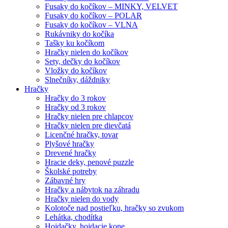
Fusaky do kočíkov – MINKY, VELVET
Fusaky do kočíkov – POLAR
Fusaky do kočíkov – VLNA
Rukávniky do kočíka
Tašky ku kočíkom
Hračky nielen do kočíkov
Sety, dečky do kočíkov
Vložky do kočíkov
Slnečníky, dáždniky
Hračky
Hračky do 3 rokov
Hračky od 3 rokov
Hračky nielen pre chlapcov
Hračky nielen pre dievčatá
Licenčné hračky, tovar
Plyšové hračky
Drevené hračky
Hracie deky, penové puzzle
Školské potreby
Zábavné hry
Hračky a nábytok na záhradu
Hračky nielen do vody
Kolotoče nad postieľku, hračky so zvukom
Lehátka, chodítka
Hojdačky, hojdacie kone