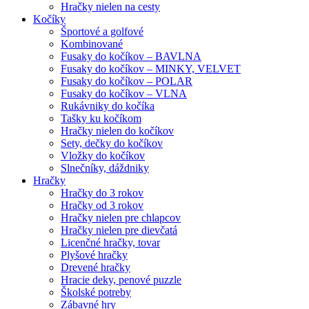
Hračky nielen na cesty
Kočíky
Športové a golfové
Kombinované
Fusaky do kočíkov – BAVLNA
Fusaky do kočíkov – MINKY, VELVET
Fusaky do kočíkov – POLAR
Fusaky do kočíkov – VLNA
Rukávniky do kočíka
Tašky ku kočíkom
Hračky nielen do kočíkov
Sety, dečky do kočíkov
Vložky do kočíkov
Slnečníky, dáždniky
Hračky
Hračky do 3 rokov
Hračky od 3 rokov
Hračky nielen pre chlapcov
Hračky nielen pre dievčatá
Licenčné hračky, tovar
Plyšové hračky
Drevené hračky
Hracie deky, penové puzzle
Školské potreby
Zábavné hry