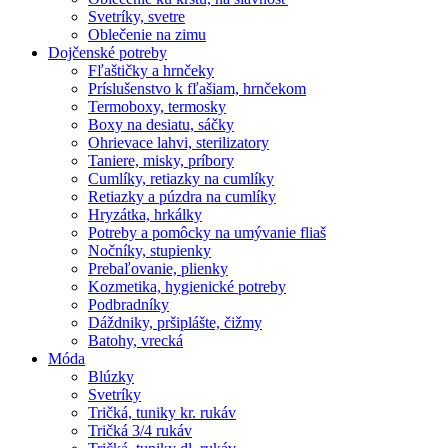
Svetríky, svetre
Oblečenie na zimu
Dojčenské potreby
Fľaštičky a hrnčeky
Príslušenstvo k fľašiam, hrnčekom
Termoboxy, termosky
Boxy na desiatu, sáčky
Ohrievace lahvi, sterilizatory
Taniere, misky, príbory
Cumlíky, retiazky na cumlíky
Retiazky a púzdra na cumlíky
Hryzátka, hrkálky
Potreby a pomôcky na umývanie fliaš
Nočníky, stupienky
Prebaľovanie, plienky
Kozmetika, hygienické potreby
Podbradníky
Dáždniky, pršiplášte, čižmy
Batohy, vrecká
Móda
Blúzky
Svetríky
Tričká, tuniky kr. rukáv
Tričká 3/4 rukáv