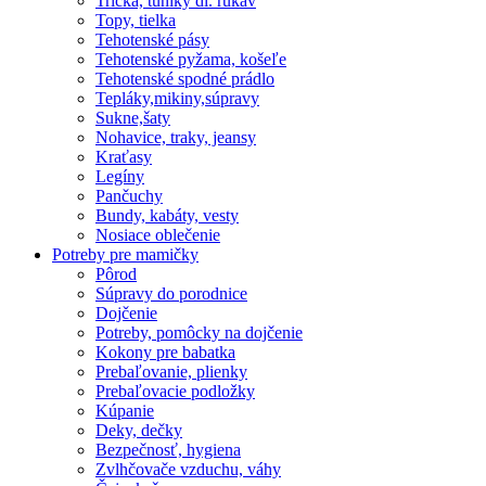
Tričká, tuniky dl. rukáv
Topy, tielka
Tehotenské pásy
Tehotenské pyžama, košeľe
Tehotenské spodné prádlo
Tepláky,mikiny,súpravy
Sukne,šaty
Nohavice, traky, jeansy
Kraťasy
Legíny
Pančuchy
Bundy, kabáty, vesty
Nosiace oblečenie
Potreby pre mamičky
Pôrod
Súpravy do porodnice
Dojčenie
Potreby, pomôcky na dojčenie
Kokony pre babatka
Prebaľovanie, plienky
Prebaľovacie podložky
Kúpanie
Deky, dečky
Bezpečnosť, hygiena
Zvlhčovače vzduchu, váhy