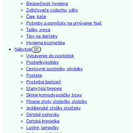
Bezpečnosť, hygiena
Zvlhčovače vzduchu, váhy
Čaje, kaše
Potreby a pomôcky na umývanie fliaš
Tašky, vreca
Tipy na darčeky
Hygiena kozmetika
Nábytok
Vybavenie do postieľok
Postieľky,kolísky
Cestovné postieľky, ohrádky
Postele
Posteľná bielizeň
Stany,týpí,teepee
Skrine,komody,poličky, boxy
Písacie stoly, stolečky, stoličky
Jedálenské stolíky stolčeky
Detské pohovky
Detská kresielka
Lustre, lampičky