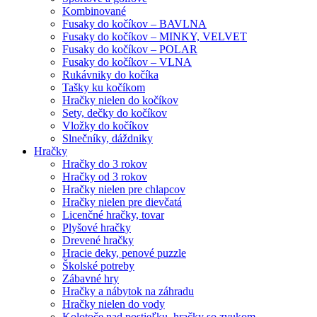
Kombinované
Fusaky do kočíkov – BAVLNA
Fusaky do kočíkov – MINKY, VELVET
Fusaky do kočíkov – POLAR
Fusaky do kočíkov – VLNA
Rukávniky do kočíka
Tašky ku kočíkom
Hračky nielen do kočíkov
Sety, dečky do kočíkov
Vložky do kočíkov
Slnečníky, dáždniky
Hračky
Hračky do 3 rokov
Hračky od 3 rokov
Hračky nielen pre chlapcov
Hračky nielen pre dievčatá
Licenčné hračky, tovar
Plyšové hračky
Drevené hračky
Hracie deky, penové puzzle
Školské potreby
Zábavné hry
Hračky a nábytok na záhradu
Hračky nielen do vody
Kolotoče nad postieľku, hračky so zvukom