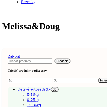
Bazeniky
Melissa&Doug
Zatvoriť
Hľadať
Hľadanie
Triediť produkty podľa ceny
Minimálna
Maximálna
Filter
cena
cena
Detské autosedačky
0-18kg
0-25kg
15-36kg