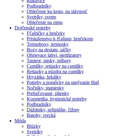
Rukavice
Podbradníky
Oblečenie ku krstu, na slávnosť
Svetríky, svetre
Oblečenie na zimu
Dojčenské potreby
Fľaštičky a hrnčeky
Príslušenstvo k fľašiam, hrnčekom
Termoboxy, termosky
Boxy na desiatu, sáčky
Ohrievace lahvi, sterilizatory
Taniere, misky, príbory
Cumlíky, retiazky na cumlíky
Retiazky a púzdra na cumlíky
Hryzátka, hrkálky
Potreby a pomôcky na umývanie fliaš
Nočníky, stupienky
Prebaľovanie, plienky
Kozmetika, hygienické potreby
Podbradníky
Dáždniky, pršiplášte, čižmy
Batohy, vrecká
Móda
Blúzky
Svetríky