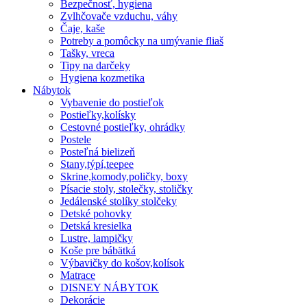
Bezpečnosť, hygiena
Zvlhčovače vzduchu, váhy
Čaje, kaše
Potreby a pomôcky na umývanie fliaš
Tašky, vreca
Tipy na darčeky
Hygiena kozmetika
Nábytok
Vybavenie do postieľok
Postieľky,kolísky
Cestovné postieľky, ohrádky
Postele
Posteľná bielizeň
Stany,týpí,teepee
Skrine,komody,poličky, boxy
Písacie stoly, stolečky, stoličky
Jedálenské stolíky stolčeky
Detské pohovky
Detská kresielka
Lustre, lampičky
Koše pre bábätká
Výbavičky do košov,kolísok
Matrace
DISNEY NÁBYTOK
Dekorácie