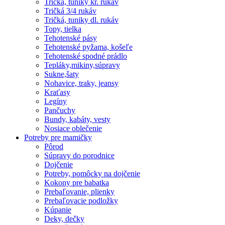
Tričká, tuniky kr. rukáv
Tričká 3/4 rukáv
Tričká, tuniky dl. rukáv
Topy, tielka
Tehotenské pásy
Tehotenské pyžama, košeľe
Tehotenské spodné prádlo
Tepláky,mikiny,súpravy
Sukne,šaty
Nohavice, traky, jeansy
Kraťasy
Legíny
Pančuchy
Bundy, kabáty, vesty
Nosiace oblečenie
Potreby pre mamičky
Pôrod
Súpravy do porodnice
Dojčenie
Potreby, pomôcky na dojčenie
Kokony pre babatka
Prebaľovanie, plienky
Prebaľovacie podložky
Kúpanie
Deky, dečky