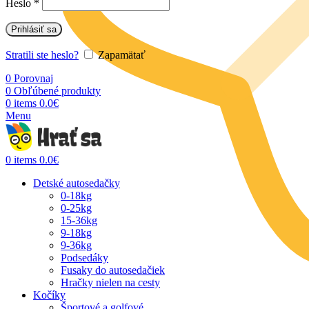
Heslo
*
Prihlásiť sa
Stratili ste heslo?
Zapamätať
0
Porovnaj
0
Obľúbené produkty
0
items
0.0
€
Menu
0
items
0.0
€
Detské autosedačky
0-18kg
0-25kg
15-36kg
9-18kg
9-36kg
Podsedáky
Fusaky do autosedačiek
Hračky nielen na cesty
Kočíky
Športové a golfové