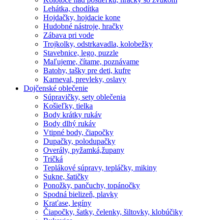
Lehátka, chodítka
Hojdačky, hojdacie kone
Hudobné nástroje, hračky
Zábava pri vode
Trojkolky, odstrkavadla, kolobežky
Stavebnice, lego, puzzle
Maľujeme, čítame, poznávame
Batohy, tašky pre deti, kufre
Karneval, prevleky, oslavy
Dojčenské oblečenie
Súpravičky, sety oblečenia
Košieľky, tielka
Body krátky rukáv
Body dlhý rukáv
Vtipné body, čiapočky
Dupačky, polodupačky
Overály, pyžamká,župany
Tričká
Teplákové súpravy, tepláčky, mikiny
Sukne, šatičky
Ponožky, pančuchy, topánočky
Spodná bielizeň, plavky
Kraťase, legíny
Čiapočky, šatky, čelenky, šiltovky, klobúčiky