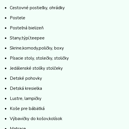
Cestovné postieľky, ohrádky
Postele
Posteľná bielizeň
Stany,týpí,teepee
Skrine,komody,poličky, boxy
Písacie stoly, stolečky, stoličky
Jedálenské stolíky stolčeky
Detské pohovky
Detská kresielka
Lustre, lampičky
Koše pre bábätká
Výbavičky do košov,kolísok
Matrace