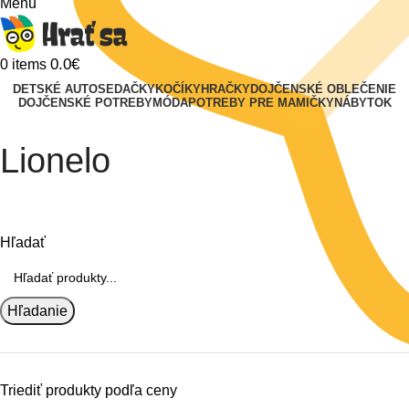
Menu
0.0
€
0
items
DETSKÉ AUTOSEDAČKY
KOČÍKY
HRAČKY
DOJČENSKÉ OBLEČENIE
DOJČENSKÉ POTREBY
MÓDA
POTREBY PRE MAMIČKY
NÁBYTOK
Lionelo
Hľadať
Hľadanie
Triediť produkty podľa ceny