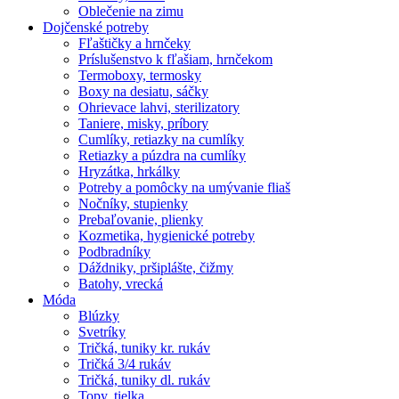
Oblečenie na zimu
Dojčenské potreby
Fľaštičky a hrnčeky
Príslušenstvo k fľašiam, hrnčekom
Termoboxy, termosky
Boxy na desiatu, sáčky
Ohrievace lahvi, sterilizatory
Taniere, misky, príbory
Cumlíky, retiazky na cumlíky
Retiazky a púzdra na cumlíky
Hryzátka, hrkálky
Potreby a pomôcky na umývanie fliaš
Nočníky, stupienky
Prebaľovanie, plienky
Kozmetika, hygienické potreby
Podbradníky
Dáždniky, pršiplášte, čižmy
Batohy, vrecká
Móda
Blúzky
Svetríky
Tričká, tuniky kr. rukáv
Tričká 3/4 rukáv
Tričká, tuniky dl. rukáv
Topy, tielka