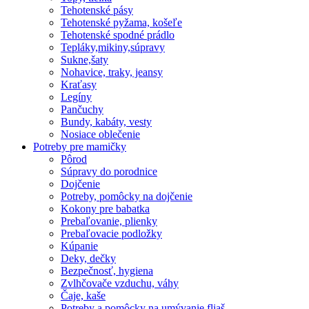
Tehotenské pásy
Tehotenské pyžama, košeľe
Tehotenské spodné prádlo
Tepláky,mikiny,súpravy
Sukne,šaty
Nohavice, traky, jeansy
Kraťasy
Legíny
Pančuchy
Bundy, kabáty, vesty
Nosiace oblečenie
Potreby pre mamičky
Pôrod
Súpravy do porodnice
Dojčenie
Potreby, pomôcky na dojčenie
Kokony pre babatka
Prebaľovanie, plienky
Prebaľovacie podložky
Kúpanie
Deky, dečky
Bezpečnosť, hygiena
Zvlhčovače vzduchu, váhy
Čaje, kaše
Potreby a pomôcky na umývanie fliaš