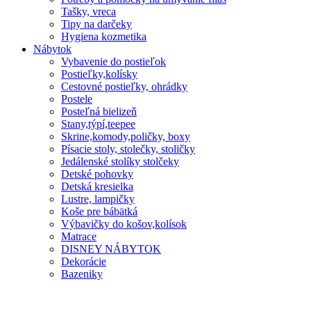
Tašky, vreca
Tipy na darčeky
Hygiena kozmetika
Nábytok
Vybavenie do postieľok
Postieľky,kolísky
Cestovné postieľky, ohrádky
Postele
Posteľná bielizeň
Stany,týpí,teepee
Skrine,komody,poličky, boxy
Písacie stoly, stolečky, stoličky
Jedálenské stolíky stolčeky
Detské pohovky
Detská kresielka
Lustre, lampičky
Koše pre bábätká
Výbavičky do košov,kolísok
Matrace
DISNEY NÁBYTOK
Dekorácie
Bazeniky