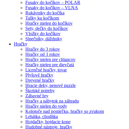
Fusaky do kočíkov – POLAR
Fusaky do kočíkov – VLNA
Rukávniky do kočíka
Tašky ku kočíkom
Hračky nielen do kočíkov
Sety, dečky do kočíkov
Vložky do kočíkov
Slnečníky, dáždniky
Hračky
Hračky do 3 rokov
Hračky od 3 rokov
Hračky nielen pre chlapcov
Hračky nielen pre dievčatá
Licenčné hračky, tovar
Plyšové hračky
Drevené hračky
Hracie deky, penové puzzle
Školské potreby
Zábavné hry
Hračky a nábytok na záhradu
Hračky nielen do vody
Kolotoče nad postieľku, hračky so zvukom
Lehátka, chodítka
Hojdačky, hojdacie kone
Hudobné nástroje, hračky