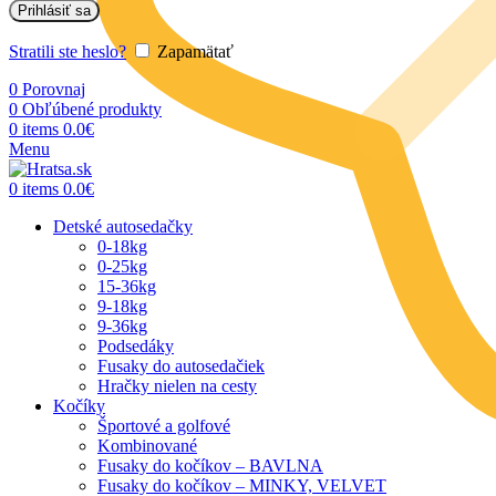
Prihlásiť sa
Stratili ste heslo?
Zapamätať
0
Porovnaj
0
Obľúbené produkty
0
items
0.0
€
Menu
0
items
0.0
€
Detské autosedačky
0-18kg
0-25kg
15-36kg
9-18kg
9-36kg
Podsedáky
Fusaky do autosedačiek
Hračky nielen na cesty
Kočíky
Športové a golfové
Kombinované
Fusaky do kočíkov – BAVLNA
Fusaky do kočíkov – MINKY, VELVET