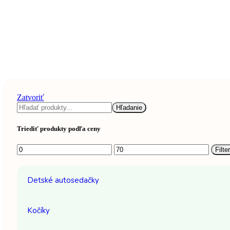
Zatvoriť
Hľadať
Hľadanie
Triediť produkty podľa ceny
Minimálna
Maximálna
Filter
cena
cena
Detské autosedačky
Kočíky