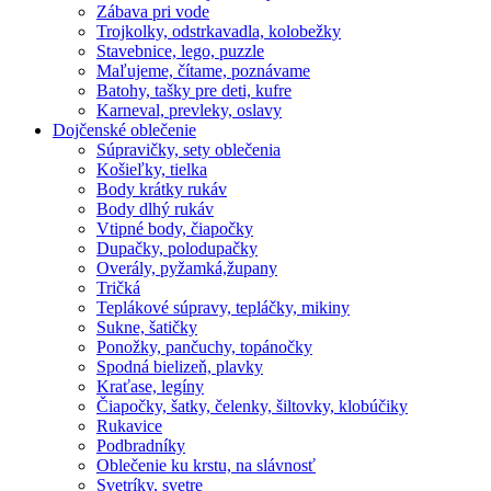
Zábava pri vode
Trojkolky, odstrkavadla, kolobežky
Stavebnice, lego, puzzle
Maľujeme, čítame, poznávame
Batohy, tašky pre deti, kufre
Karneval, prevleky, oslavy
Dojčenské oblečenie
Súpravičky, sety oblečenia
Košieľky, tielka
Body krátky rukáv
Body dlhý rukáv
Vtipné body, čiapočky
Dupačky, polodupačky
Overály, pyžamká,župany
Tričká
Teplákové súpravy, tepláčky, mikiny
Sukne, šatičky
Ponožky, pančuchy, topánočky
Spodná bielizeň, plavky
Kraťase, legíny
Čiapočky, šatky, čelenky, šiltovky, klobúčiky
Rukavice
Podbradníky
Oblečenie ku krstu, na slávnosť
Svetríky, svetre