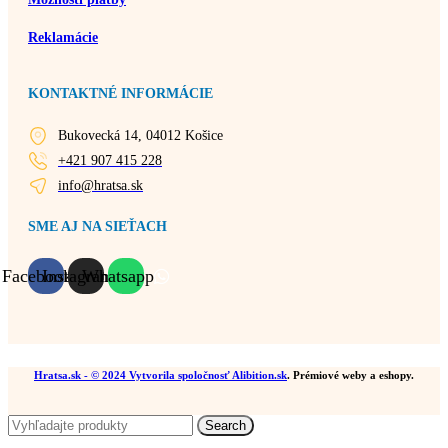
Reklamácie
KONTAKTNÉ INFORMÁCIE
Bukovecká 14, 04012 Košice
+421 907 415 228
info@hratsa.sk
SME AJ NA SIEŤACH
Facebook
Instagram
Whatsapp
Hratsa.sk
- © 2024 Vytvorila spoločnosť
Alibition.sk
. Prémiové weby a eshopy.
Search