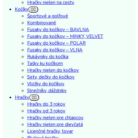
Hračky nielen na cesty
Kočíky
Športové a golfové
Kombinované
Fusaky do kočíkov – BAVLNA
Fusaky do kočíkov – MINKY, VELVET
Fusaky do kočíkov – POLAR
Fusaky do kočíkov – VLNA
Rukávniky do kočíka
Tašky ku kočíkom
Hračky nielen do kočíkov
Sety, dečky do kočíkov
Vložky do kočíkov
Slnečníky, dáždniky
Hračky
Hračky do 3 rokov
Hračky od 3 rokov
Hračky nielen pre chlapcov
Hračky nielen pre dievčatá
Licenčné hračky, tovar
Plyšové hračky