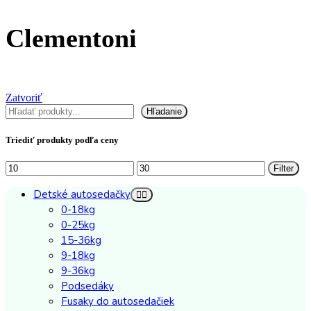
Clementoni
Zatvoriť
Hľadať
Hľadanie
Triediť produkty podľa ceny
Minimálna
Maximálna
Filter
cena
cena
Detské autosedačky
0-18kg
0-25kg
15-36kg
9-18kg
9-36kg
Podsedáky
Fusaky do autosedačiek