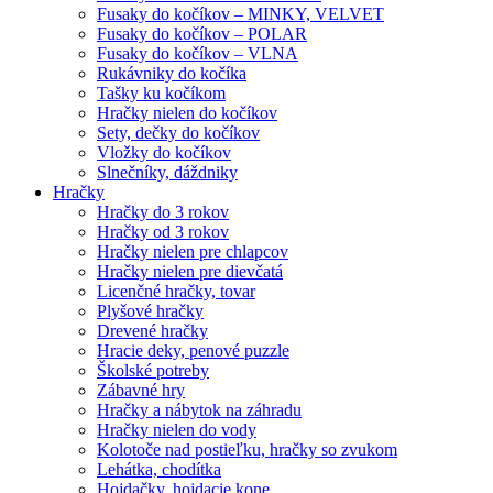
Fusaky do kočíkov – MINKY, VELVET
Fusaky do kočíkov – POLAR
Fusaky do kočíkov – VLNA
Rukávniky do kočíka
Tašky ku kočíkom
Hračky nielen do kočíkov
Sety, dečky do kočíkov
Vložky do kočíkov
Slnečníky, dáždniky
Hračky
Hračky do 3 rokov
Hračky od 3 rokov
Hračky nielen pre chlapcov
Hračky nielen pre dievčatá
Licenčné hračky, tovar
Plyšové hračky
Drevené hračky
Hracie deky, penové puzzle
Školské potreby
Zábavné hry
Hračky a nábytok na záhradu
Hračky nielen do vody
Kolotoče nad postieľku, hračky so zvukom
Lehátka, chodítka
Hojdačky, hojdacie kone