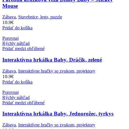
Mouse
Zábava
,
Stavebnice, lego, puzzle
10.9
€
Pridať do košíka
Porovnaj
Rýchly náhľad
Pridať medzi obľúbené
Interaktívna hrkálka Baby, Dráčik, zelené
Zábava
,
Interaktívne hračky so zvukom, projektory
10.9
€
Pridať do košíka
Porovnaj
Rýchly náhľad
Pridať medzi obľúbené
Interaktívna hrkálka Baby, Jednorožec, tyrkys
Zábava
,
Interaktívne hračky so zvukom, projektory