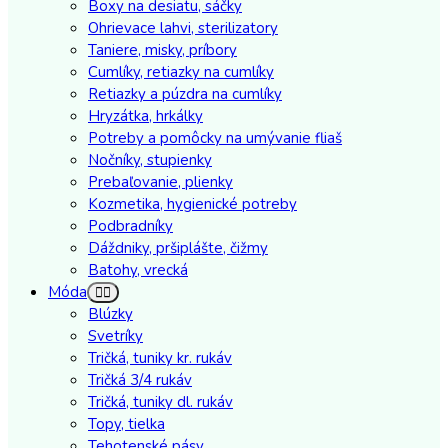
Boxy na desiatu, sáčky
Ohrievace lahvi, sterilizatory
Taniere, misky, príbory
Cumlíky, retiazky na cumlíky
Retiazky a púzdra na cumlíky
Hryzátka, hrkálky
Potreby a pomôcky na umývanie fliaš
Nočníky, stupienky
Prebaľovanie, plienky
Kozmetika, hygienické potreby
Podbradníky
Dáždniky, pršiplášte, čižmy
Batohy, vrecká
Móda
Blúzky
Svetríky
Tričká, tuniky kr. rukáv
Tričká 3/4 rukáv
Tričká, tuniky dl. rukáv
Topy, tielka
Tehotenské pásy