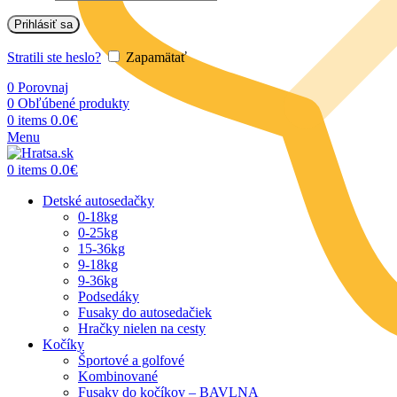
Prihlásiť sa
Stratili ste heslo?
Zapamätať
0
Porovnaj
0
Obľúbené produkty
0.0
€
0
items
Menu
0.0
€
0
items
Detské autosedačky
0-18kg
0-25kg
15-36kg
9-18kg
9-36kg
Podsedáky
Fusaky do autosedačiek
Hračky nielen na cesty
Kočíky
Športové a golfové
Kombinované
Fusaky do kočíkov – BAVLNA