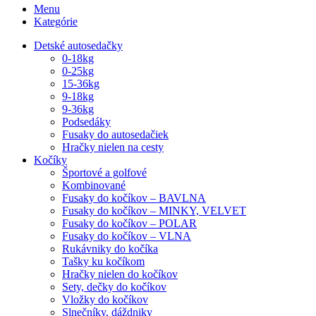
Menu
Kategórie
Detské autosedačky
0-18kg
0-25kg
15-36kg
9-18kg
9-36kg
Podsedáky
Fusaky do autosedačiek
Hračky nielen na cesty
Kočíky
Športové a golfové
Kombinované
Fusaky do kočíkov – BAVLNA
Fusaky do kočíkov – MINKY, VELVET
Fusaky do kočíkov – POLAR
Fusaky do kočíkov – VLNA
Rukávniky do kočíka
Tašky ku kočíkom
Hračky nielen do kočíkov
Sety, dečky do kočíkov
Vložky do kočíkov
Slnečníky, dáždniky