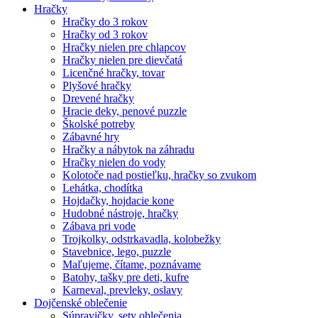
Hračky
Hračky do 3 rokov
Hračky od 3 rokov
Hračky nielen pre chlapcov
Hračky nielen pre dievčatá
Licenčné hračky, tovar
Plyšové hračky
Drevené hračky
Hracie deky, penové puzzle
Školské potreby
Zábavné hry
Hračky a nábytok na záhradu
Hračky nielen do vody
Kolotoče nad postieľku, hračky so zvukom
Lehátka, chodítka
Hojdačky, hojdacie kone
Hudobné nástroje, hračky
Zábava pri vode
Trojkolky, odstrkavadla, kolobežky
Stavebnice, lego, puzzle
Maľujeme, čítame, poznávame
Batohy, tašky pre deti, kufre
Karneval, prevleky, oslavy
Dojčenské oblečenie
Súpravičky, sety oblečenia