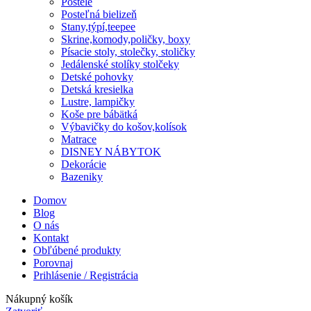
Postele
Posteľná bielizeň
Stany,týpí,teepee
Skrine,komody,poličky, boxy
Písacie stoly, stolečky, stoličky
Jedálenské stolíky stolčeky
Detské pohovky
Detská kresielka
Lustre, lampičky
Koše pre bábätká
Výbavičky do košov,kolísok
Matrace
DISNEY NÁBYTOK
Dekorácie
Bazeniky
Domov
Blog
O nás
Kontakt
Obľúbené produkty
Porovnaj
Prihlásenie / Registrácia
Nákupný košík