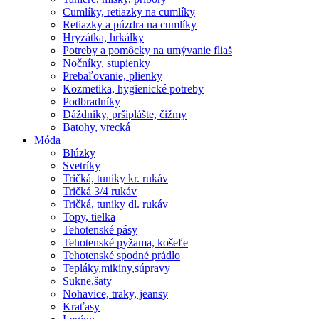
Cumlíky, retiazky na cumlíky
Retiazky a púzdra na cumlíky
Hryzátka, hrkálky
Potreby a pomôcky na umývanie fliaš
Nočníky, stupienky
Prebaľovanie, plienky
Kozmetika, hygienické potreby
Podbradníky
Dáždniky, pršiplášte, čižmy
Batohy, vrecká
Móda
Blúzky
Svetríky
Tričká, tuniky kr. rukáv
Tričká 3/4 rukáv
Tričká, tuniky dl. rukáv
Topy, tielka
Tehotenské pásy
Tehotenské pyžama, košeľe
Tehotenské spodné prádlo
Tepláky,mikiny,súpravy
Sukne,šaty
Nohavice, traky, jeansy
Kraťasy