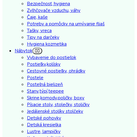
Bezpečnosť, hygiena
Zvlhčovače vzduchu, váhy
Čaje, kaše
Potreby a pomôcky na umývanie fliaš
Tašky, vreca
Tipy na darčeky
Hygiena kozmetika
Nábytok
Vybavenie do postieľok
Postieľky,kolísky
Cestovné postieľky, ohrádky
Postele
Posteľná bielizeň
Stany,týpí,teepee
Skrine,komody,poličky, boxy
Písacie stoly, stolečky, stoličky
Jedálenské stolíky stolčeky
Detské pohovky
Detská kresielka
Lustre, lampičky