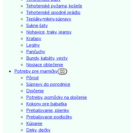
Tehotenské pyžama, košeľe
Tehotenské spodné prádlo
Tepláky,mikiny,súpravy
Sukne,šaty
Nohavice, traky, jeansy
Kraťasy
Legíny
Pančuchy
Bundy, kabáty, vesty
Nosiace oblečenie
Potreby pre mamičky
Pôrod
Súpravy do porodnice
Dojčenie
Potreby, pomôcky na dojčenie
Kokony pre babatka
Prebaľovanie, plienky
Prebaľovacie podložky
Kúpanie
Deky, dečky