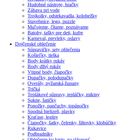
Hudobné nástroje, hračky
Zábava pri vode
Trojkolky, odstrkavadla, kolobežky
Stavebnice, lego, puzzle
Maľujeme, čítame, poznávame
Batohy, tašky pre deti, kufre
Karneval, prevleky, oslavy
Dojčenské oblečenie
Súpravičky, sety oblečenia
Košieľky, tielka
Body krátky rukáv
Body dlhý rukáv
Vtipné body, čiapočky
Dupačky, polodupačky
Overály, pyžamká,župany
Tričká
Teplákové súpravy, tepláčky, mikiny
Sukne, šatičky
Ponožky, pančuchy, topánočky
Spodná bielizeň, plavky
Kraťase, legíny
Čiapočky, šatky, čelenky, šiltovky, klobúčiky
Rukavice
Podbradníky
Oblečenie ku krstu, na slávnosť