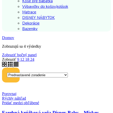
Koše pre bábätká
Výbavičky do košov,kolísok
Matrace
DISNEY NÁBYTOK
Dekorácie
Bazeniky
Domov
Zobrazujú sa 4 výsledky
Zobraziť bočný panel
Zobraziť
9
12
18
24
Porovnaj
Rýchly náhľad
Pridať medzi obľúbené
Farebná krúžková veža Disney Baby – Mickey