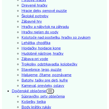
Drevené hračky
Hracie deky, penové puzzle
Školské potreby
Zábavné hry
Hračky a nábytok na záhradu
Hračky nielen do vody
Kolotoče nad postieľku, hračky so zvukom
Lehátka, chodítka
Hojdačky, hojdacie kone
Hudobné nástroje, hračky
Zábava pri vode
Trojkolky, odstrkavadla, kolobežky
Stavebnice, lego, puzzle
Maľujeme, čítame, poznávame
Batohy, tašky pre deti, kufre
Karneval, prevleky, oslavy
Dojčenské oblečenie
Súpravičky, sety oblečenia
Košieľky, tielka
Body krátky rukáv