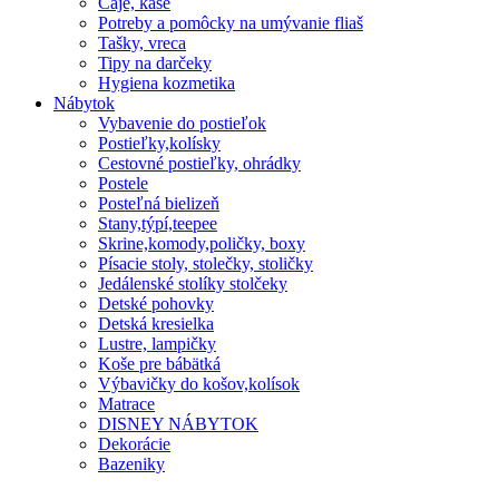
Čaje, kaše
Potreby a pomôcky na umývanie fliaš
Tašky, vreca
Tipy na darčeky
Hygiena kozmetika
Nábytok
Vybavenie do postieľok
Postieľky,kolísky
Cestovné postieľky, ohrádky
Postele
Posteľná bielizeň
Stany,týpí,teepee
Skrine,komody,poličky, boxy
Písacie stoly, stolečky, stoličky
Jedálenské stolíky stolčeky
Detské pohovky
Detská kresielka
Lustre, lampičky
Koše pre bábätká
Výbavičky do košov,kolísok
Matrace
DISNEY NÁBYTOK
Dekorácie
Bazeniky