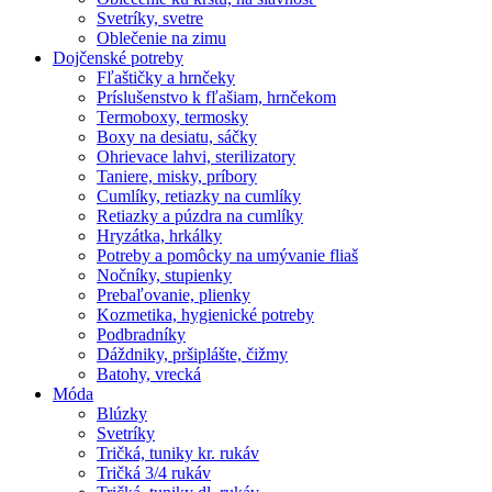
Svetríky, svetre
Oblečenie na zimu
Dojčenské potreby
Fľaštičky a hrnčeky
Príslušenstvo k fľašiam, hrnčekom
Termoboxy, termosky
Boxy na desiatu, sáčky
Ohrievace lahvi, sterilizatory
Taniere, misky, príbory
Cumlíky, retiazky na cumlíky
Retiazky a púzdra na cumlíky
Hryzátka, hrkálky
Potreby a pomôcky na umývanie fliaš
Nočníky, stupienky
Prebaľovanie, plienky
Kozmetika, hygienické potreby
Podbradníky
Dáždniky, pršiplášte, čižmy
Batohy, vrecká
Móda
Blúzky
Svetríky
Tričká, tuniky kr. rukáv
Tričká 3/4 rukáv