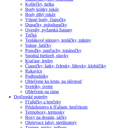
Košieľky, tielka
Body krátky rukáv
Body dlhý rukáv
Vtipné body, čiapočky
Dupačky, polodupačky
Overály, pyžamká,župany
Tričká
Teplákové súpravy, tepláčky, mikiny
Sukne, šatičky
Ponožky, pančuchy, topánočky
Spodná bielizeň, plavky
Kraťase, legíny
Čiapočky, šatky, čelenky, šiltovky, klobúčiky
Rukavice
Podbradníky
Oblečenie ku krstu, na slávnosť
Svetríky, svetre
Oblečenie na zimu
Dojčenské potreby
Fľaštičky a hrnčeky
Príslušenstvo k fľašiam, hrnčekom
Termoboxy, termosky
Boxy na desiatu, sáčky
Ohrievace lahvi, sterilizatory
Taniere, misky, príbory