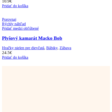
10.9
€
Pridať do košíka
Porovnaj
Rýchly náhľad
Pridať medzi obľúbené
Plyšový kamarát Macko Bob
Hračky nielen pre dievčatá
,
Bábiky
,
Zábava
24.5
€
Pridať do košíka