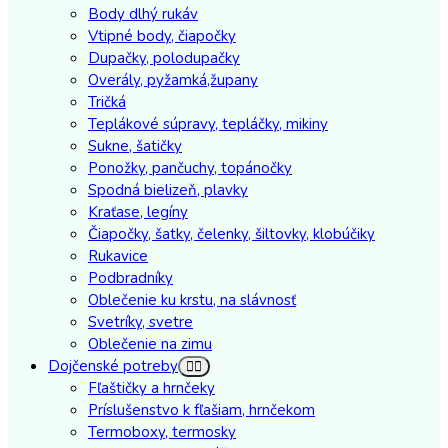
Body dlhý rukáv
Vtipné body, čiapočky
Dupačky, polodupačky
Overály, pyžamká,župany
Tričká
Teplákové súpravy, tepláčky, mikiny
Sukne, šatičky
Ponožky, pančuchy, topánočky
Spodná bielizeň, plavky
Kraťase, legíny
Čiapočky, šatky, čelenky, šiltovky, klobúčiky
Rukavice
Podbradníky
Oblečenie ku krstu, na slávnosť
Svetríky, svetre
Oblečenie na zimu
Dojčenské potreby
Fľaštičky a hrnčeky
Príslušenstvo k fľašiam, hrnčekom
Termoboxy, termosky