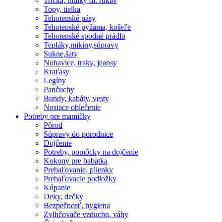
Tričká, tuniky dl. rukáv
Topy, tielka
Tehotenské pásy
Tehotenské pyžama, košeľe
Tehotenské spodné prádlo
Tepláky,mikiny,súpravy
Sukne,šaty
Nohavice, traky, jeansy
Kraťasy
Legíny
Pančuchy
Bundy, kabáty, vesty
Nosiace oblečenie
Potreby pre mamičky
Pôrod
Súpravy do porodnice
Dojčenie
Potreby, pomôcky na dojčenie
Kokony pre babatka
Prebaľovanie, plienky
Prebaľovacie podložky
Kúpanie
Deky, dečky
Bezpečnosť, hygiena
Zvlhčovače vzduchu, váhy