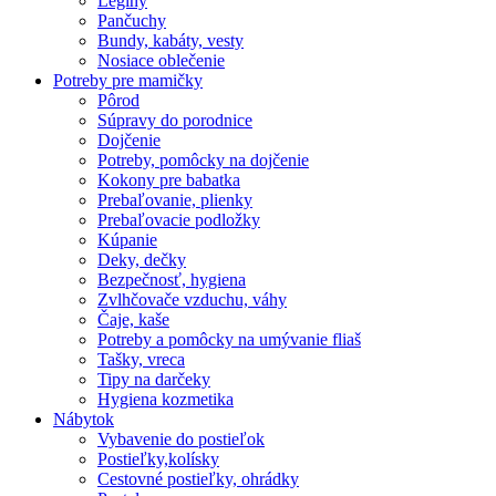
Legíny
Pančuchy
Bundy, kabáty, vesty
Nosiace oblečenie
Potreby pre mamičky
Pôrod
Súpravy do porodnice
Dojčenie
Potreby, pomôcky na dojčenie
Kokony pre babatka
Prebaľovanie, plienky
Prebaľovacie podložky
Kúpanie
Deky, dečky
Bezpečnosť, hygiena
Zvlhčovače vzduchu, váhy
Čaje, kaše
Potreby a pomôcky na umývanie fliaš
Tašky, vreca
Tipy na darčeky
Hygiena kozmetika
Nábytok
Vybavenie do postieľok
Postieľky,kolísky
Cestovné postieľky, ohrádky