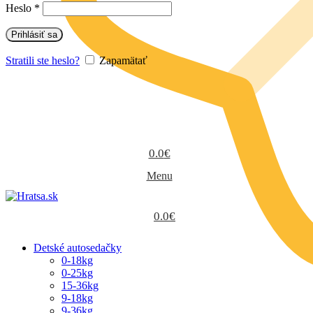
Heslo
*
Prihlásiť sa
Stratili ste heslo?
Zapamätať
0.0
€
Menu
0.0
€
Detské autosedačky
0-18kg
0-25kg
15-36kg
9-18kg
9-36kg