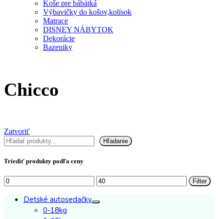
Koše pre bábätká
Výbavičky do košov,kolísok
Matrace
DISNEY NÁBYTOK
Dekorácie
Bazeniky
Chicco
Zatvoriť
Hľadať
Hľadanie
Triediť produkty podľa ceny
Minimálna
Maximálna
Filter
cena
cena
Detské autosedačky
0-18kg