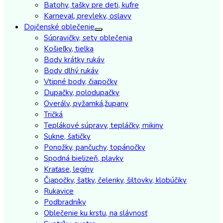
Batohy, tašky pre deti, kufre
Karneval, prevleky, oslavy
Dojčenské oblečenie
Súpravičky, sety oblečenia
Košieľky, tielka
Body krátky rukáv
Body dlhý rukáv
Vtipné body, čiapočky
Dupačky, polodupačky
Overály, pyžamká,župany
Tričká
Teplákové súpravy, tepláčky, mikiny
Sukne, šatičky
Ponožky, pančuchy, topánočky
Spodná bielizeň, plavky
Kraťase, legíny
Čiapočky, šatky, čelenky, šiltovky, klobúčiky
Rukavice
Podbradníky
Oblečenie ku krstu, na slávnosť