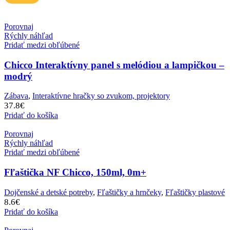
Porovnaj
Rýchly náhľad
Pridať medzi obľúbené
Chicco Interaktívny panel s melódiou a lampičkou –
modrý
Zábava
,
Interaktívne hračky so zvukom, projektory
37.8
€
Pridať do košíka
Porovnaj
Rýchly náhľad
Pridať medzi obľúbené
Fľaštička NF Chicco, 150ml, 0m+
Dojčenské a detské potreby
,
Fľaštičky a hrnčeky
,
Fľaštičky plastové
8.6
€
Pridať do košíka