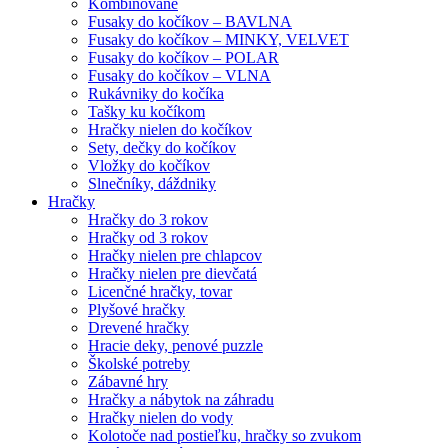
Kombinované
Fusaky do kočíkov – BAVLNA
Fusaky do kočíkov – MINKY, VELVET
Fusaky do kočíkov – POLAR
Fusaky do kočíkov – VLNA
Rukávniky do kočíka
Tašky ku kočíkom
Hračky nielen do kočíkov
Sety, dečky do kočíkov
Vložky do kočíkov
Slnečníky, dáždniky
Hračky
Hračky do 3 rokov
Hračky od 3 rokov
Hračky nielen pre chlapcov
Hračky nielen pre dievčatá
Licenčné hračky, tovar
Plyšové hračky
Drevené hračky
Hracie deky, penové puzzle
Školské potreby
Zábavné hry
Hračky a nábytok na záhradu
Hračky nielen do vody
Kolotoče nad postieľku, hračky so zvukom