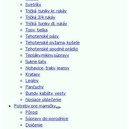
Svetríky
Tričká, tuniky kr. rukáv
Tričká 3/4 rukáv
Tričká, tuniky dl. rukáv
Topy, tielka
Tehotenské pásy
Tehotenské pyžama, košeľe
Tehotenské spodné prádlo
Tepláky,mikiny,súpravy
Sukne,šaty
Nohavice, traky, jeansy
Kraťasy
Legíny
Pančuchy
Bundy, kabáty, vesty
Nosiace oblečenie
Potreby pre mamičky
Pôrod
Súpravy do porodnice
Dojčenie