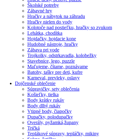
Školské potreby
Zábavné hry
Hračky a nábytok na záhradu
Hračky nielen do vody
Kolotoče nad postieľku, hračky so zvukom
Lehátka, chodítka
Hojdačky, hojdacie kone
Hudobné nástroje, hračky
Zábava pri vode
Trojkolky, odstrkavadla, kolobežky
Stavebnice, lego, puzzle
Maľujeme, čítame, poznávame
Batohy, tašky pre deti, kufre
Karneval, prevleky, oslavy
Dojčenské oblečenie
Súpravičky, sety oblečenia
Košieľky, tielka
Body krátky rukáv
Body dlhý rukáv
Vtipné body, čiapočky
Dupačky, polodupačky
Overály, pyžamká,župany
Tričká
Teplákové súpravy, tepláčky, mikiny