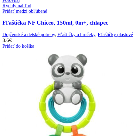
Porovnaj
Rýchly náhľad
Pridať medzi obľúbené
Fľaštička NF Chicco, 150ml, 0m+, chlapec
Dojčenské a detské potreby
,
Fľaštičky a hrnčeky
,
Fľaštičky plastové
8.6
€
Pridať do košíka