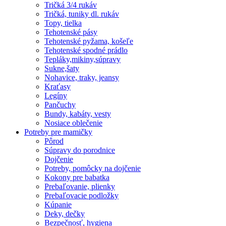
Tričká 3/4 rukáv
Tričká, tuniky dl. rukáv
Topy, tielka
Tehotenské pásy
Tehotenské pyžama, košeľe
Tehotenské spodné prádlo
Tepláky,mikiny,súpravy
Sukne,šaty
Nohavice, traky, jeansy
Kraťasy
Legíny
Pančuchy
Bundy, kabáty, vesty
Nosiace oblečenie
Potreby pre mamičky
Pôrod
Súpravy do porodnice
Dojčenie
Potreby, pomôcky na dojčenie
Kokony pre babatka
Prebaľovanie, plienky
Prebaľovacie podložky
Kúpanie
Deky, dečky
Bezpečnosť, hygiena