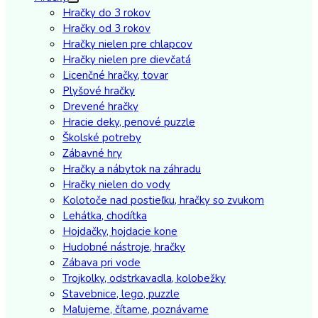
Hračky do 3 rokov
Hračky od 3 rokov
Hračky nielen pre chlapcov
Hračky nielen pre dievčatá
Licenčné hračky, tovar
Plyšové hračky
Drevené hračky
Hracie deky, penové puzzle
Školské potreby
Zábavné hry
Hračky a nábytok na záhradu
Hračky nielen do vody
Kolotoče nad postieľku, hračky so zvukom
Lehátka, chodítka
Hojdačky, hojdacie kone
Hudobné nástroje, hračky
Zábava pri vode
Trojkolky, odstrkavadla, kolobežky
Stavebnice, lego, puzzle
Maľujeme, čítame, poznávame