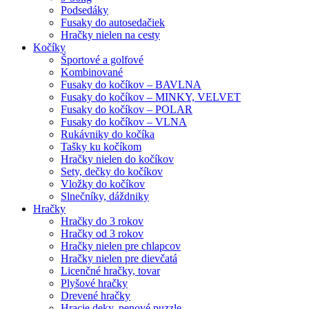
Podsedáky
Fusaky do autosedačiek
Hračky nielen na cesty
Kočíky
Športové a golfové
Kombinované
Fusaky do kočíkov – BAVLNA
Fusaky do kočíkov – MINKY, VELVET
Fusaky do kočíkov – POLAR
Fusaky do kočíkov – VLNA
Rukávniky do kočíka
Tašky ku kočíkom
Hračky nielen do kočíkov
Sety, dečky do kočíkov
Vložky do kočíkov
Slnečníky, dáždniky
Hračky
Hračky do 3 rokov
Hračky od 3 rokov
Hračky nielen pre chlapcov
Hračky nielen pre dievčatá
Licenčné hračky, tovar
Plyšové hračky
Drevené hračky
Hracie deky, penové puzzle