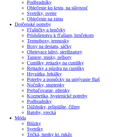
Podbradníky
Oblečenie ku krstu, na slávnosť
Svetríky, svetre
Oblečenie na zimu
Dojčenské potreby
Fľaštičky a hrnčeky
Príslušenstvo k fľašiam, hrnčekom
Termoboxy, termosky
Boxy na desiatu, sáčky
Ohrievace lahvi, sterilizatory
Taniere, misky, príbory
Cumlíky, retiazky na cumlíky
Retiazky a púzdra na cumlíky
Hryzátka, hrkálky
Potreby a pomôcky na umývanie fliaš
Nočníky, stupienky
Prebaľovanie, plienky
Kozmetika, hygienické potreby
Podbradníky
Dáždniky, pršiplášte, čižmy
Batohy, vrecká
Móda
Blúzky
Svetríky
Tričká, tuniky kr. rukáv