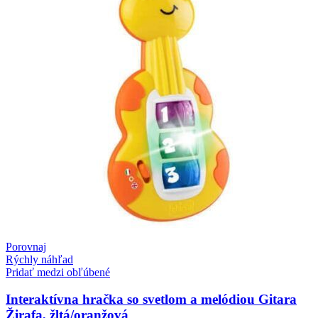
Porovnaj
Rýchly náhľad
Pridať medzi obľúbené
Interaktívna hračka so svetlom a melódiou Gitara
Žirafa, žltá/oranžová