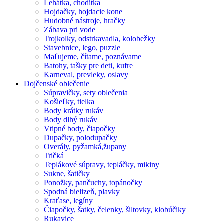
Lehátka, chodítka
Hojdačky, hojdacie kone
Hudobné nástroje, hračky
Zábava pri vode
Trojkolky, odstrkavadla, kolobežky
Stavebnice, lego, puzzle
Maľujeme, čítame, poznávame
Batohy, tašky pre deti, kufre
Karneval, prevleky, oslavy
Dojčenské oblečenie
Súpravičky, sety oblečenia
Košieľky, tielka
Body krátky rukáv
Body dlhý rukáv
Vtipné body, čiapočky
Dupačky, polodupačky
Overály, pyžamká,župany
Tričká
Teplákové súpravy, tepláčky, mikiny
Sukne, šatičky
Ponožky, pančuchy, topánočky
Spodná bielizeň, plavky
Kraťase, legíny
Čiapočky, šatky, čelenky, šiltovky, klobúčiky
Rukavice