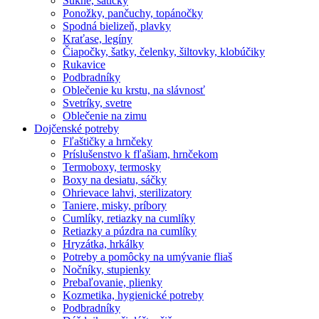
Sukne, šatičky
Ponožky, pančuchy, topánočky
Spodná bielizeň, plavky
Kraťase, legíny
Čiapočky, šatky, čelenky, šiltovky, klobúčiky
Rukavice
Podbradníky
Oblečenie ku krstu, na slávnosť
Svetríky, svetre
Oblečenie na zimu
Dojčenské potreby
Fľaštičky a hrnčeky
Príslušenstvo k fľašiam, hrnčekom
Termoboxy, termosky
Boxy na desiatu, sáčky
Ohrievace lahvi, sterilizatory
Taniere, misky, príbory
Cumlíky, retiazky na cumlíky
Retiazky a púzdra na cumlíky
Hryzátka, hrkálky
Potreby a pomôcky na umývanie fliaš
Nočníky, stupienky
Prebaľovanie, plienky
Kozmetika, hygienické potreby
Podbradníky