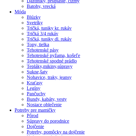
Dáždniky, pršiplášte, čižmy
Batohy, vrecká
Móda
Blúzky
Svetríky
Tričká, tuniky kr. rukáv
Tričká 3/4 rukáv
Tričká, tuniky dl. rukáv
Topy, tielka
Tehotenské pásy
Tehotenské pyžama, košeľe
Tehotenské spodné prádlo
Tepláky,mikiny,súpravy
Sukne,šaty
Nohavice, traky, jeansy
Kraťasy
Legíny
Pančuchy
Bundy, kabáty, vesty
Nosiace oblečenie
Potreby pre mamičky
Pôrod
Súpravy do porodnice
Dojčenie
Potreby, pomôcky na dojčenie