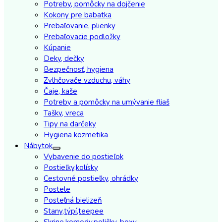
Potreby, pomôcky na dojčenie
Kokony pre babatka
Prebaľovanie, plienky
Prebaľovacie podložky
Kúpanie
Deky, dečky
Bezpečnosť, hygiena
Zvlhčovače vzduchu, váhy
Čaje, kaše
Potreby a pomôcky na umývanie fliaš
Tašky, vreca
Tipy na darčeky
Hygiena kozmetika
Nábytok
Vybavenie do postieľok
Postieľky,kolísky
Cestovné postieľky, ohrádky
Postele
Posteľná bielizeň
Stany,týpí,teepee
Skrine,komody,poličky, boxy