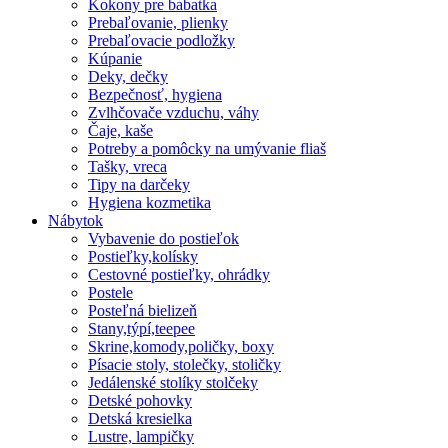
Kokony pre babatka
Prebaľovanie, plienky
Prebaľovacie podložky
Kúpanie
Deky, dečky
Bezpečnosť, hygiena
Zvlhčovače vzduchu, váhy
Čaje, kaše
Potreby a pomôcky na umývanie fliaš
Tašky, vreca
Tipy na darčeky
Hygiena kozmetika
Nábytok
Vybavenie do postieľok
Postieľky,kolísky
Cestovné postieľky, ohrádky
Postele
Posteľná bielizeň
Stany,týpí,teepee
Skrine,komody,poličky, boxy
Písacie stoly, stolečky, stoličky
Jedálenské stolíky stolčeky
Detské pohovky
Detská kresielka
Lustre, lampičky