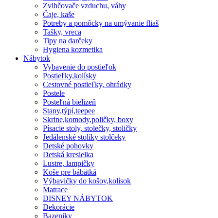
Zvlhčovače vzduchu, váhy
Čaje, kaše
Potreby a pomôcky na umývanie fliaš
Tašky, vreca
Tipy na darčeky
Hygiena kozmetika
Nábytok
Vybavenie do postieľok
Postieľky,kolísky
Cestovné postieľky, ohrádky
Postele
Posteľná bielizeň
Stany,týpí,teepee
Skrine,komody,poličky, boxy
Písacie stoly, stolečky, stoličky
Jedálenské stolíky stolčeky
Detské pohovky
Detská kresielka
Lustre, lampičky
Koše pre bábätká
Výbavičky do košov,kolísok
Matrace
DISNEY NÁBYTOK
Dekorácie
Bazeniky