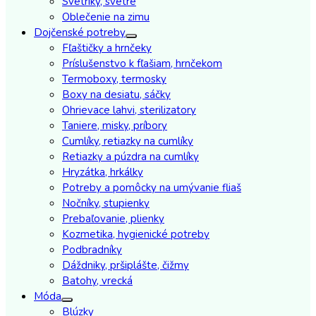
Svetríky, svetre
Oblečenie na zimu
Dojčenské potreby
Fľaštičky a hrnčeky
Príslušenstvo k fľašiam, hrnčekom
Termoboxy, termosky
Boxy na desiatu, sáčky
Ohrievace lahvi, sterilizatory
Taniere, misky, príbory
Cumlíky, retiazky na cumlíky
Retiazky a púzdra na cumlíky
Hryzátka, hrkálky
Potreby a pomôcky na umývanie fliaš
Nočníky, stupienky
Prebaľovanie, plienky
Kozmetika, hygienické potreby
Podbradníky
Dáždniky, pršiplášte, čižmy
Batohy, vrecká
Móda
Blúzky