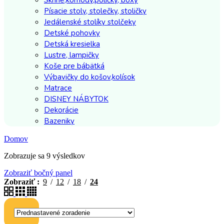
Písacie stoly, stolečky, stoličky
Jedálenské stolíky stolčeky
Detské pohovky
Detská kresielka
Lustre, lampičky
Koše pre bábätká
Výbavičky do košov,kolísok
Matrace
DISNEY NÁBYTOK
Dekorácie
Bazeniky
Domov
Zobrazuje sa 9 výsledkov
Zobraziť bočný panel
Zobraziť
9
12
18
24