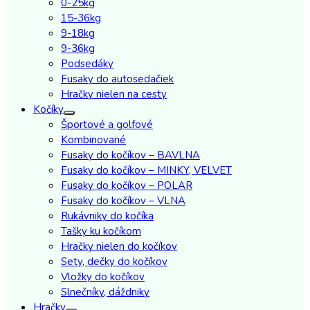
0-25kg
15-36kg
9-18kg
9-36kg
Podsedáky
Fusaky do autosedačiek
Hračky nielen na cesty
Kočíky
Športové a golfové
Kombinované
Fusaky do kočíkov – BAVLNA
Fusaky do kočíkov – MINKY, VELVET
Fusaky do kočíkov – POLAR
Fusaky do kočíkov – VLNA
Rukávniky do kočíka
Tašky ku kočíkom
Hračky nielen do kočíkov
Sety, dečky do kočíkov
Vložky do kočíkov
Slnečníky, dáždniky
Hračky