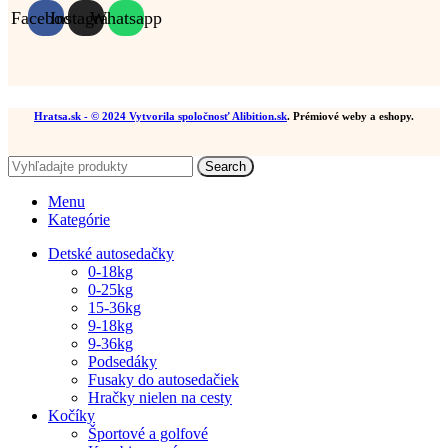
Facebook
Instagram
Whatsapp
Hratsa.sk
- © 2024 Vytvorila spoločnosť
Alibition.sk
. Prémiové weby a eshopy.
Search
Menu
Kategórie
Detské autosedačky
0-18kg
0-25kg
15-36kg
9-18kg
9-36kg
Podsedáky
Fusaky do autosedačiek
Hračky nielen na cesty
Kočíky
Športové a golfové