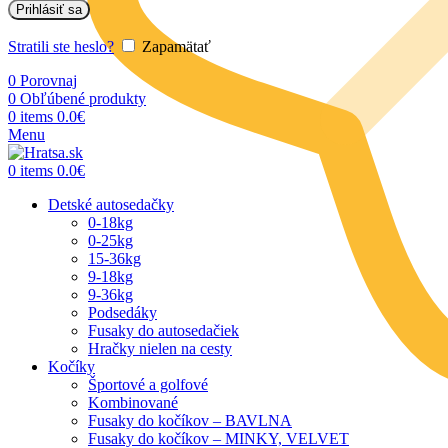
Prihlásiť sa
Stratili ste heslo?
Zapamätať
0
Porovnaj
0
Obľúbené produkty
0
items
0.0
€
Menu
0
items
0.0
€
Detské autosedačky
0-18kg
0-25kg
15-36kg
9-18kg
9-36kg
Podsedáky
Fusaky do autosedačiek
Hračky nielen na cesty
Kočíky
Športové a golfové
Kombinované
Fusaky do kočíkov – BAVLNA
Fusaky do kočíkov – MINKY, VELVET