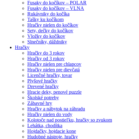
Fusaky do kočíkov – POLAR
Fusaky do kočíkov – VLNA
Rukávniky do kočíka
Tašky ku kočíkom
Hračky nielen do kočíkov
Sety, dečky do kočíkov
Vložky do kočíkov
Slnečníky, dáždniky
Hračky
Hračky do 3 rokov
Hračky od 3 rokov
Hračky nielen pre chlapcov
Hračky nielen pre dievčatá
Licenčné hračky, tovar
Plyšové hračky
Drevené hračky
Hracie deky, penové puzzle
Školské potreby
Zábavné hry
Hračky a nábytok na záhradu
Hračky nielen do vody
Kolotoče nad postieľku, hračky so zvukom
Lehátka, chodítka
Hojdačky, hojdacie kone
Hudobné nástroje, hračky