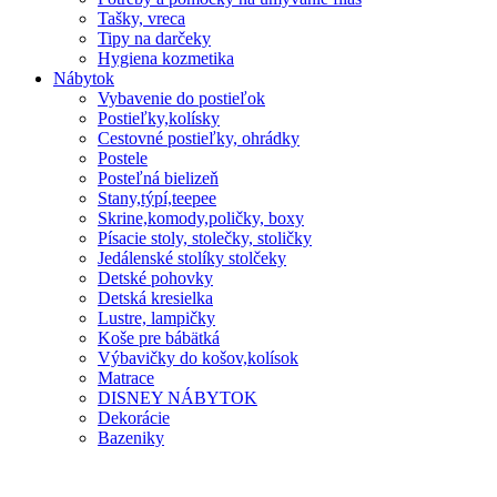
Tašky, vreca
Tipy na darčeky
Hygiena kozmetika
Nábytok
Vybavenie do postieľok
Postieľky,kolísky
Cestovné postieľky, ohrádky
Postele
Posteľná bielizeň
Stany,týpí,teepee
Skrine,komody,poličky, boxy
Písacie stoly, stolečky, stoličky
Jedálenské stolíky stolčeky
Detské pohovky
Detská kresielka
Lustre, lampičky
Koše pre bábätká
Výbavičky do košov,kolísok
Matrace
DISNEY NÁBYTOK
Dekorácie
Bazeniky