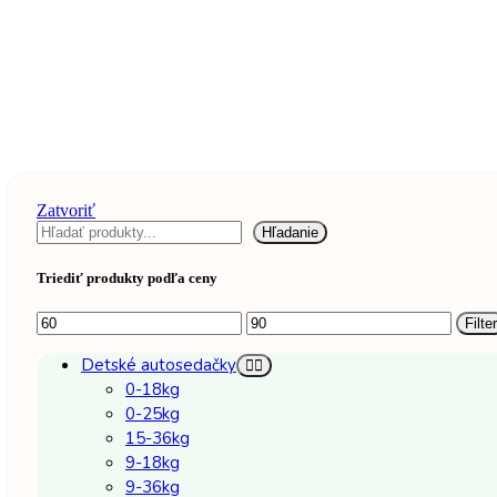
Zatvoriť
Hľadať
Hľadanie
Triediť produkty podľa ceny
Minimálna
Maximálna
Filter
cena
cena
Detské autosedačky
0-18kg
0-25kg
15-36kg
9-18kg
9-36kg