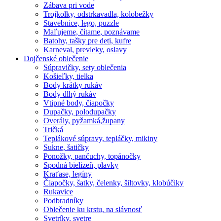
Zábava pri vode
Trojkolky, odstrkavadla, kolobežky
Stavebnice, lego, puzzle
Maľujeme, čítame, poznávame
Batohy, tašky pre deti, kufre
Karneval, prevleky, oslavy
Dojčenské oblečenie
Súpravičky, sety oblečenia
Košieľky, tielka
Body krátky rukáv
Body dlhý rukáv
Vtipné body, čiapočky
Dupačky, polodupačky
Overály, pyžamká,župany
Tričká
Teplákové súpravy, tepláčky, mikiny
Sukne, šatičky
Ponožky, pančuchy, topánočky
Spodná bielizeň, plavky
Kraťase, legíny
Čiapočky, šatky, čelenky, šiltovky, klobúčiky
Rukavice
Podbradníky
Oblečenie ku krstu, na slávnosť
Svetríky, svetre