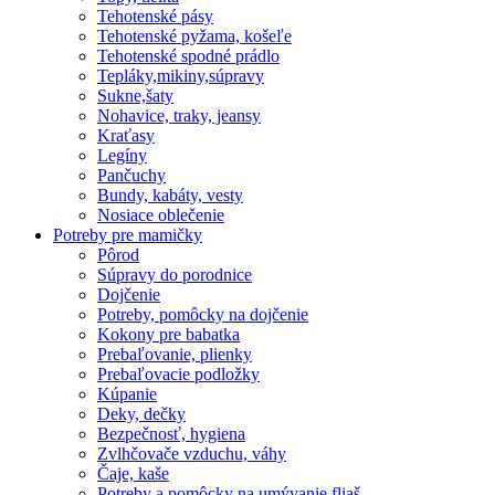
Tehotenské pásy
Tehotenské pyžama, košeľe
Tehotenské spodné prádlo
Tepláky,mikiny,súpravy
Sukne,šaty
Nohavice, traky, jeansy
Kraťasy
Legíny
Pančuchy
Bundy, kabáty, vesty
Nosiace oblečenie
Potreby pre mamičky
Pôrod
Súpravy do porodnice
Dojčenie
Potreby, pomôcky na dojčenie
Kokony pre babatka
Prebaľovanie, plienky
Prebaľovacie podložky
Kúpanie
Deky, dečky
Bezpečnosť, hygiena
Zvlhčovače vzduchu, váhy
Čaje, kaše
Potreby a pomôcky na umývanie fliaš