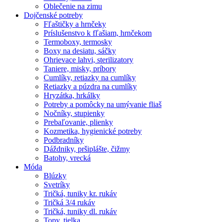
Oblečenie na zimu
Dojčenské potreby
Fľaštičky a hrnčeky
Príslušenstvo k fľašiam, hrnčekom
Termoboxy, termosky
Boxy na desiatu, sáčky
Ohrievace lahvi, sterilizatory
Taniere, misky, príbory
Cumlíky, retiazky na cumlíky
Retiazky a púzdra na cumlíky
Hryzátka, hrkálky
Potreby a pomôcky na umývanie fliaš
Nočníky, stupienky
Prebaľovanie, plienky
Kozmetika, hygienické potreby
Podbradníky
Dáždniky, pršiplášte, čižmy
Batohy, vrecká
Móda
Blúzky
Svetríky
Tričká, tuniky kr. rukáv
Tričká 3/4 rukáv
Tričká, tuniky dl. rukáv
Topy, tielka