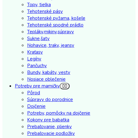
Topy, tielka
Tehotenské pásy
Tehotenské pyžama, košeľe
Tehotenské spodné prádlo
Tepláky,mikiny,súpravy
Sukne,šaty
Nohavice, traky, jeansy
Kraťasy
Legíny
Pančuchy
Bundy, kabáty, vesty
Nosiace oblečenie
Potreby pre mamičky
Pôrod
Súpravy do porodnice
Dojčenie
Potreby, pomôcky na dojčenie
Kokony pre babatka
Prebaľovanie, plienky
Prebaľovacie podložky