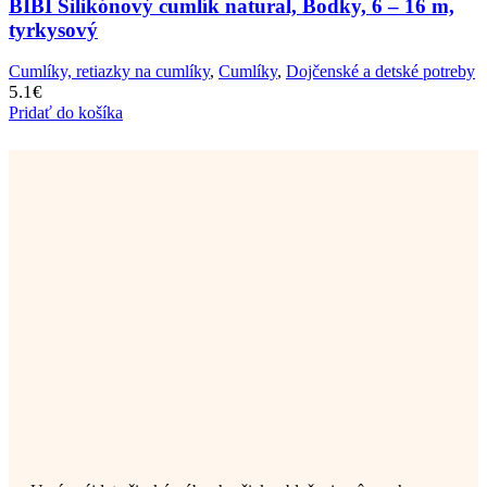
BIBI Silikónový cumlík natural, Bodky, 6 – 16 m,
tyrkysový
Cumlíky, retiazky na cumlíky
,
Cumlíky
,
Dojčenské a detské potreby
5.1
€
Pridať do košíka