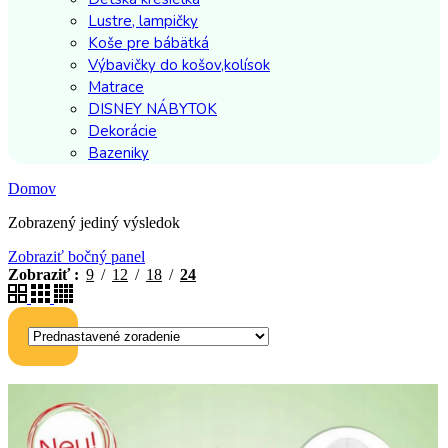
Lustre, lampičky
Koše pre bábätká
Výbavičky do košov,kolísok
Matrace
DISNEY NÁBYTOK
Dekorácie
Bazeniky
Domov
Zobrazený jediný výsledok
Zobraziť bočný panel
Zobraziť
9
12
18
24