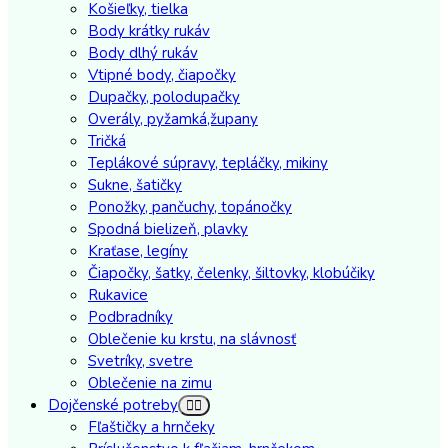
Košieľky, tielka
Body krátky rukáv
Body dlhý rukáv
Vtipné body, čiapočky
Dupačky, polodupačky
Overály, pyžamká,župany
Tričká
Teplákové súpravy, tepláčky, mikiny
Sukne, šatičky
Ponožky, pančuchy, topánočky
Spodná bielizeň, plavky
Kraťase, legíny
Čiapočky, šatky, čelenky, šiltovky, klobúčiky
Rukavice
Podbradníky
Oblečenie ku krstu, na slávnosť
Svetríky, svetre
Oblečenie na zimu
Dojčenské potreby
Fľaštičky a hrnčeky