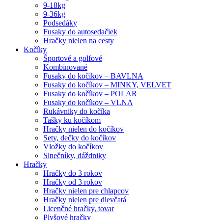
9-18kg
9-36kg
Podsedáky
Fusaky do autosedačiek
Hračky nielen na cesty
Kočíky
Športové a golfové
Kombinované
Fusaky do kočíkov – BAVLNA
Fusaky do kočíkov – MINKY, VELVET
Fusaky do kočíkov – POLAR
Fusaky do kočíkov – VLNA
Rukávniky do kočíka
Tašky ku kočíkom
Hračky nielen do kočíkov
Sety, dečky do kočíkov
Vložky do kočíkov
Slnečníky, dáždniky
Hračky
Hračky do 3 rokov
Hračky od 3 rokov
Hračky nielen pre chlapcov
Hračky nielen pre dievčatá
Licenčné hračky, tovar
Plyšové hračky