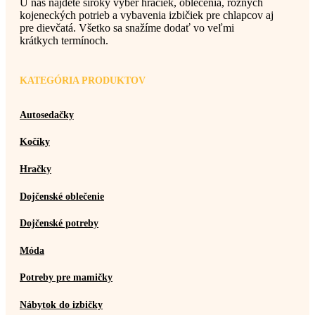
U nás nájdete široký výber hračiek, oblečenia, rôznych
kojeneckých potrieb a vybavenia izbičiek pre chlapcov aj
pre dievčatá. Všetko sa snažíme dodať vo veľmi
krátkych termínoch.
KATEGÓRIA PRODUKTOV
Autosedačky
Kočíky
Hračky
Dojčenské oblečenie
Dojčenské potreby
Móda
Potreby pre mamičky
Nábytok do izbičky