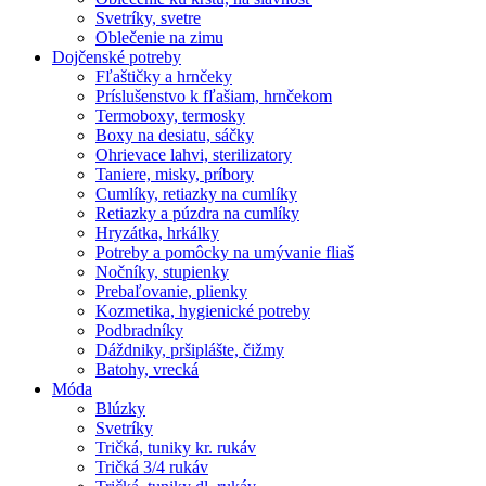
Svetríky, svetre
Oblečenie na zimu
Dojčenské potreby
Fľaštičky a hrnčeky
Príslušenstvo k fľašiam, hrnčekom
Termoboxy, termosky
Boxy na desiatu, sáčky
Ohrievace lahvi, sterilizatory
Taniere, misky, príbory
Cumlíky, retiazky na cumlíky
Retiazky a púzdra na cumlíky
Hryzátka, hrkálky
Potreby a pomôcky na umývanie fliaš
Nočníky, stupienky
Prebaľovanie, plienky
Kozmetika, hygienické potreby
Podbradníky
Dáždniky, pršiplášte, čižmy
Batohy, vrecká
Móda
Blúzky
Svetríky
Tričká, tuniky kr. rukáv
Tričká 3/4 rukáv