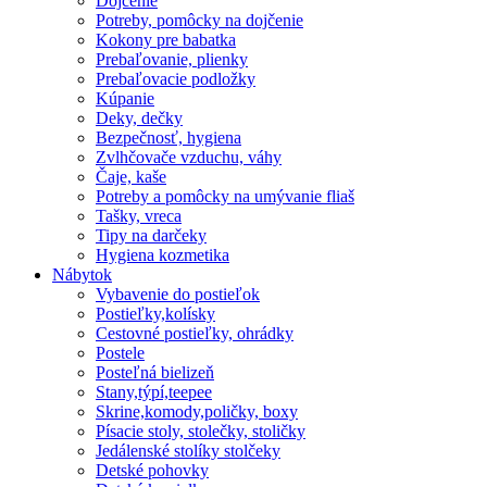
Dojčenie
Potreby, pomôcky na dojčenie
Kokony pre babatka
Prebaľovanie, plienky
Prebaľovacie podložky
Kúpanie
Deky, dečky
Bezpečnosť, hygiena
Zvlhčovače vzduchu, váhy
Čaje, kaše
Potreby a pomôcky na umývanie fliaš
Tašky, vreca
Tipy na darčeky
Hygiena kozmetika
Nábytok
Vybavenie do postieľok
Postieľky,kolísky
Cestovné postieľky, ohrádky
Postele
Posteľná bielizeň
Stany,týpí,teepee
Skrine,komody,poličky, boxy
Písacie stoly, stolečky, stoličky
Jedálenské stolíky stolčeky
Detské pohovky