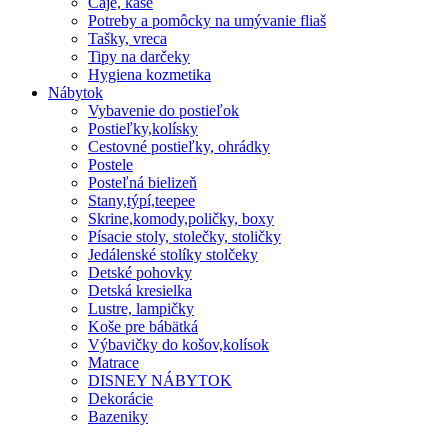
Čaje, kaše
Potreby a pomôcky na umývanie fliaš
Tašky, vreca
Tipy na darčeky
Hygiena kozmetika
Nábytok
Vybavenie do postieľok
Postieľky,kolísky
Cestovné postieľky, ohrádky
Postele
Posteľná bielizeň
Stany,týpí,teepee
Skrine,komody,poličky, boxy
Písacie stoly, stolečky, stoličky
Jedálenské stolíky stolčeky
Detské pohovky
Detská kresielka
Lustre, lampičky
Koše pre bábätká
Výbavičky do košov,kolísok
Matrace
DISNEY NÁBYTOK
Dekorácie
Bazeniky