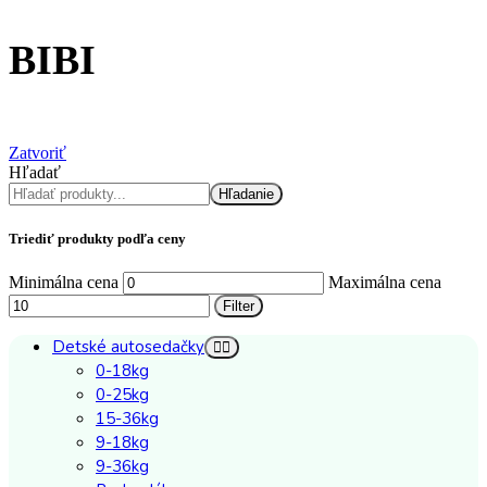
BIBI
Zatvoriť
Hľadať
Hľadanie
Triediť produkty podľa ceny
Minimálna cena
Maximálna cena
Filter
Detské autosedačky
0-18kg
0-25kg
15-36kg
9-18kg
9-36kg