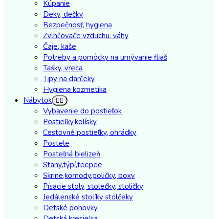
Kúpanie
Deky, dečky
Bezpečnosť, hygiena
Zvlhčovače vzduchu, váhy
Čaje, kaše
Potreby a pomôcky na umývanie fliaš
Tašky, vreca
Tipy na darčeky
Hygiena kozmetika
Nábytok
Vybavenie do postieľok
Postieľky,kolísky
Cestovné postieľky, ohrádky
Postele
Posteľná bielizeň
Stany,týpí,teepee
Skrine,komody,poličky, boxy
Písacie stoly, stolečky, stoličky
Jedálenské stolíky stolčeky
Detské pohovky
Detská kresielka