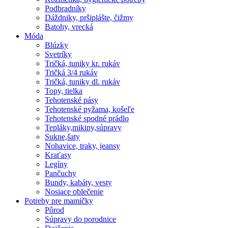
Podbradníky
Dáždniky, pršiplášte, čižmy
Batohy, vrecká
Móda
Blúzky
Svetríky
Tričká, tuniky kr. rukáv
Tričká 3/4 rukáv
Tričká, tuniky dl. rukáv
Topy, tielka
Tehotenské pásy
Tehotenské pyžama, košeľe
Tehotenské spodné prádlo
Tepláky,mikiny,súpravy
Sukne,šaty
Nohavice, traky, jeansy
Kraťasy
Legíny
Pančuchy
Bundy, kabáty, vesty
Nosiace oblečenie
Potreby pre mamičky
Pôrod
Súpravy do porodnice