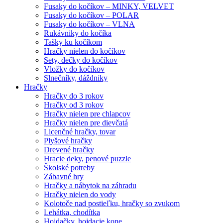
Fusaky do kočíkov – MINKY, VELVET
Fusaky do kočíkov – POLAR
Fusaky do kočíkov – VLNA
Rukávniky do kočíka
Tašky ku kočíkom
Hračky nielen do kočíkov
Sety, dečky do kočíkov
Vložky do kočíkov
Slnečníky, dáždniky
Hračky
Hračky do 3 rokov
Hračky od 3 rokov
Hračky nielen pre chlapcov
Hračky nielen pre dievčatá
Licenčné hračky, tovar
Plyšové hračky
Drevené hračky
Hracie deky, penové puzzle
Školské potreby
Zábavné hry
Hračky a nábytok na záhradu
Hračky nielen do vody
Kolotoče nad postieľku, hračky so zvukom
Lehátka, chodítka
Hojdačky, hojdacie kone