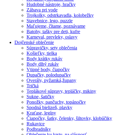
Hudobné nástroje, hračky
Zábava pri vode
Trojkolky, odstrkavadla, kolobežky
Stavebnice, lego, puzzle
Maľujeme, čítame, poznávame
Batohy, tašky pre deti, kufre
Karneval, prevleky, oslavy
Dojčenské oblečenie
Súpravičky, sety oblečenia
Košieľky, tielka
Body krátky rukáv
Body dlhý rukáv
Vtipné body, čiapočky
Dupačky, polodupačky
Overály, pyžamká,župany
Tričká
Teplákové súpravy, tepláčky, mikiny
Sukne, šatičky
Ponožky, pančuchy, topánočky
Spodná bielizeň, plavky
Kraťase, legíny
Čiapočky, šatky, čelenky, šiltovky, klobúčiky
Rukavice
Podbradníky
Oblečenie ku krstu, na slávnosť