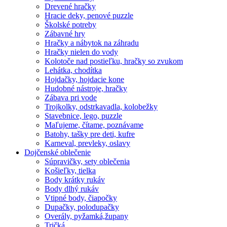
Drevené hračky
Hracie deky, penové puzzle
Školské potreby
Zábavné hry
Hračky a nábytok na záhradu
Hračky nielen do vody
Kolotoče nad postieľku, hračky so zvukom
Lehátka, chodítka
Hojdačky, hojdacie kone
Hudobné nástroje, hračky
Zábava pri vode
Trojkolky, odstrkavadla, kolobežky
Stavebnice, lego, puzzle
Maľujeme, čítame, poznávame
Batohy, tašky pre deti, kufre
Karneval, prevleky, oslavy
Dojčenské oblečenie
Súpravičky, sety oblečenia
Košieľky, tielka
Body krátky rukáv
Body dlhý rukáv
Vtipné body, čiapočky
Dupačky, polodupačky
Overály, pyžamká,župany
Tričká