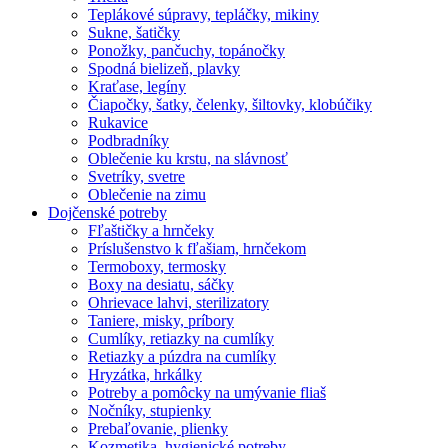
Teplákové súpravy, tepláčky, mikiny
Sukne, šatičky
Ponožky, pančuchy, topánočky
Spodná bielizeň, plavky
Kraťase, legíny
Čiapočky, šatky, čelenky, šiltovky, klobúčiky
Rukavice
Podbradníky
Oblečenie ku krstu, na slávnosť
Svetríky, svetre
Oblečenie na zimu
Dojčenské potreby
Fľaštičky a hrnčeky
Príslušenstvo k fľašiam, hrnčekom
Termoboxy, termosky
Boxy na desiatu, sáčky
Ohrievace lahvi, sterilizatory
Taniere, misky, príbory
Cumlíky, retiazky na cumlíky
Retiazky a púzdra na cumlíky
Hryzátka, hrkálky
Potreby a pomôcky na umývanie fliaš
Nočníky, stupienky
Prebaľovanie, plienky
Kozmetika, hygienické potreby