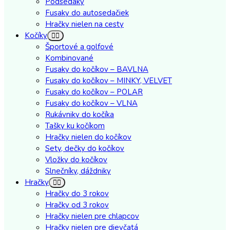
Podsedáky
Fusaky do autosedačiek
Hračky nielen na cesty
Kočíky
Športové a golfové
Kombinované
Fusaky do kočíkov – BAVLNA
Fusaky do kočíkov – MINKY, VELVET
Fusaky do kočíkov – POLAR
Fusaky do kočíkov – VLNA
Rukávniky do kočíka
Tašky ku kočíkom
Hračky nielen do kočíkov
Sety, dečky do kočíkov
Vložky do kočíkov
Slnečníky, dáždniky
Hračky
Hračky do 3 rokov
Hračky od 3 rokov
Hračky nielen pre chlapcov
Hračky nielen pre dievčatá