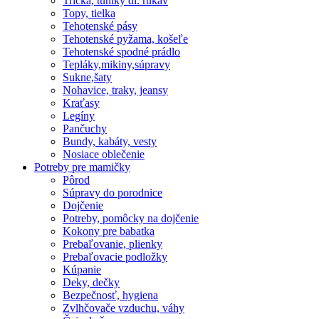
Tričká, tuniky dl. rukáv
Topy, tielka
Tehotenské pásy
Tehotenské pyžama, košeľe
Tehotenské spodné prádlo
Tepláky,mikiny,súpravy
Sukne,šaty
Nohavice, traky, jeansy
Kraťasy
Legíny
Pančuchy
Bundy, kabáty, vesty
Nosiace oblečenie
Potreby pre mamičky
Pôrod
Súpravy do porodnice
Dojčenie
Potreby, pomôcky na dojčenie
Kokony pre babatka
Prebaľovanie, plienky
Prebaľovacie podložky
Kúpanie
Deky, dečky
Bezpečnosť, hygiena
Zvlhčovače vzduchu, váhy