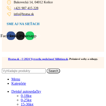
Bukovecká 14, 04012 Košice
+421 907 415 228
info@hratsa.sk
SME AJ NA SIEŤACH
Facebook
Instagram
Whatsapp
Hratsa.sk
- © 2024 Vytvorila spoločnosť
Alibition.sk
. Prémiové weby a eshopy.
Search
Menu
Kategórie
Detské autosedačky
0-18kg
0-25kg
15-36kg