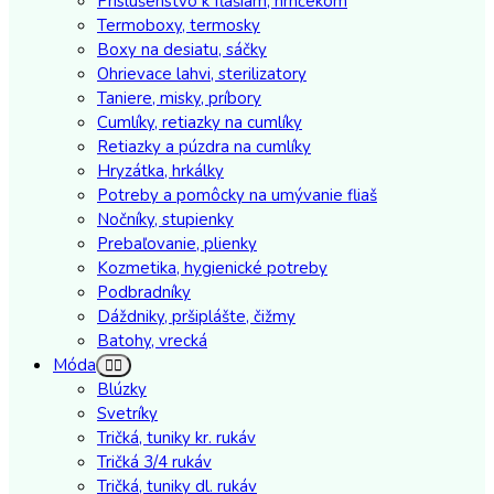
Príslušenstvo k fľašiam, hrnčekom
Termoboxy, termosky
Boxy na desiatu, sáčky
Ohrievace lahvi, sterilizatory
Taniere, misky, príbory
Cumlíky, retiazky na cumlíky
Retiazky a púzdra na cumlíky
Hryzátka, hrkálky
Potreby a pomôcky na umývanie fliaš
Nočníky, stupienky
Prebaľovanie, plienky
Kozmetika, hygienické potreby
Podbradníky
Dáždniky, pršiplášte, čižmy
Batohy, vrecká
Móda
Blúzky
Svetríky
Tričká, tuniky kr. rukáv
Tričká 3/4 rukáv
Tričká, tuniky dl. rukáv