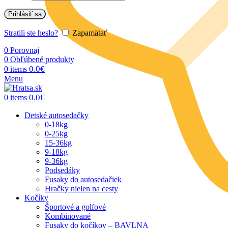
Prihlásiť sa
Stratili ste heslo?
Zapamätať
0
Porovnaj
0
Obľúbené produkty
0.0
€
0
items
Menu
0.0
€
0
items
Detské autosedačky
0-18kg
0-25kg
15-36kg
9-18kg
9-36kg
Podsedáky
Fusaky do autosedačiek
Hračky nielen na cesty
Kočíky
Športové a golfové
Kombinované
Fusaky do kočíkov – BAVLNA