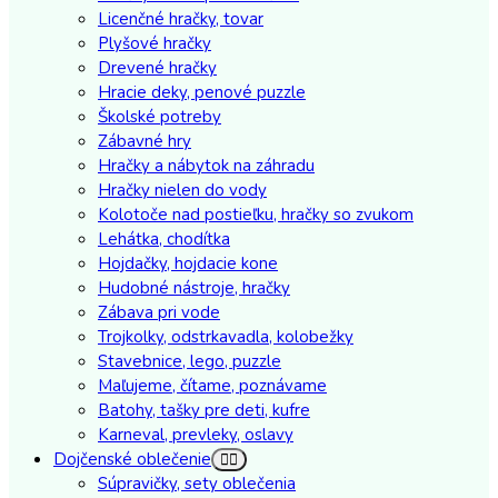
Licenčné hračky, tovar
Plyšové hračky
Drevené hračky
Hracie deky, penové puzzle
Školské potreby
Zábavné hry
Hračky a nábytok na záhradu
Hračky nielen do vody
Kolotoče nad postieľku, hračky so zvukom
Lehátka, chodítka
Hojdačky, hojdacie kone
Hudobné nástroje, hračky
Zábava pri vode
Trojkolky, odstrkavadla, kolobežky
Stavebnice, lego, puzzle
Maľujeme, čítame, poznávame
Batohy, tašky pre deti, kufre
Karneval, prevleky, oslavy
Dojčenské oblečenie
Súpravičky, sety oblečenia