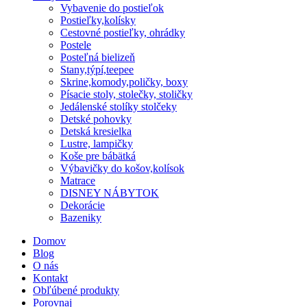
Vybavenie do postieľok
Postieľky,kolísky
Cestovné postieľky, ohrádky
Postele
Posteľná bielizeň
Stany,týpí,teepee
Skrine,komody,poličky, boxy
Písacie stoly, stolečky, stoličky
Jedálenské stolíky stolčeky
Detské pohovky
Detská kresielka
Lustre, lampičky
Koše pre bábätká
Výbavičky do košov,kolísok
Matrace
DISNEY NÁBYTOK
Dekorácie
Bazeniky
Domov
Blog
O nás
Kontakt
Obľúbené produkty
Porovnaj