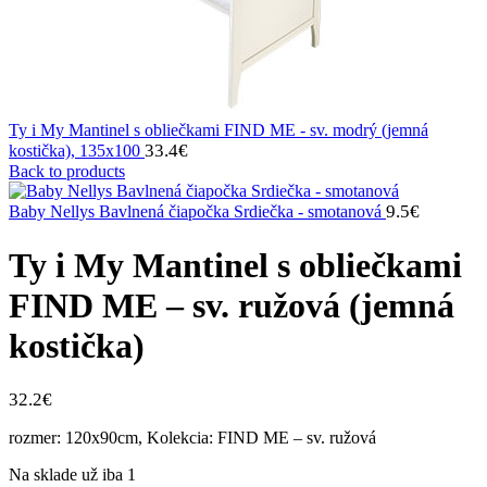
Ty i My Mantinel s obliečkami FIND ME - sv. modrý (jemná
33.4
€
kostička), 135x100
Back to products
9.5
€
Baby Nellys Bavlnená čiapočka Srdiečka - smotanová
Ty i My Mantinel s obliečkami
FIND ME – sv. ružová (jemná
kostička)
32.2
€
rozmer: 120x90cm, Kolekcia: FIND ME – sv. ružová
Na sklade už iba 1