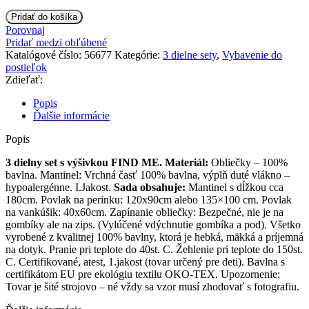
množstvo
Pridať do košíka
Ty
Porovnaj
i
Pridať medzi obľúbené
My
Katalógové číslo:
56677
Kategórie:
3 dielne sety
,
Vybavenie do
Mantinel
postieľok
s
Zdieľať:
obliečkami
FIND
Popis
ME
Ďalšie informácie
-
sv.
Popis
ružová
3 dielny set s výšivkou FIND ME.
Materiál:
Obliečky – 100%
(jemná
bavlna. Mantinel: Vrchná časť 100% bavlna, výplň duté vlákno –
kostička)
hypoalergénne. I.Jakost.
Sada obsahuje:
Mantinel s dĺžkou cca
180cm. Povlak na perinku: 120x90cm alebo 135×100 cm. Povlak
na vankúšik: 40x60cm. Zapínanie obliečky: Bezpečné, nie je na
gombíky ale na zips. (Vylúčené vdýchnutie gombíka a pod). Všetko
vyrobené z kvalitnej 100% bavlny, ktorá je hebká, mäkká a príjemná
na dotyk. Pranie pri teplote do 40st. C. Žehlenie pri teplote do 150st.
C. Certifikované, atest, 1.jakost (tovar určený pre deti). Bavlna s
certifikátom EU pre ekológiu textilu OKO-TEX. Upozornenie:
Tovar je šité strojovo – né vždy sa vzor musí zhodovať s fotografiu.