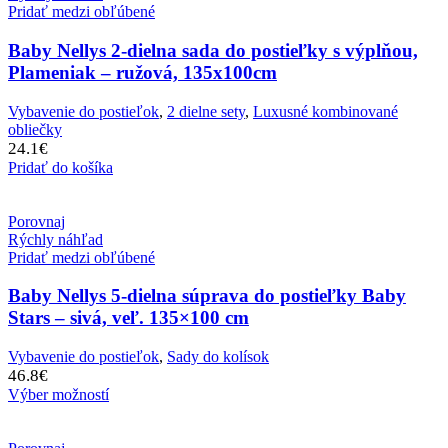
Pridať medzi obľúbené
Baby Nellys 2-dielna sada do postieľky s výplňou,
Plameniak – ružová, 135x100cm
Vybavenie do postieľok
,
2 dielne sety
,
Luxusné kombinované
obliečky
24.1
€
Pridať do košíka
Porovnaj
Rýchly náhľad
Pridať medzi obľúbené
Baby Nellys 5-dielna súprava do postieľky Baby
Stars – sivá, veľ. 135×100 cm
Vybavenie do postieľok
,
Sady do kolísok
46.8
€
Výber možností