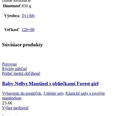
Ďalšie informácie
Hmotnosť
850 g
Výrobca
Ty i My
Veľkosť
120×90
Súvisiace produkty
Porovnaj
Rýchly náhľad
Pridať medzi obľúbené
Baby Nellys Mantinel s obliečkami Forest girl
Vybavenie do postieľok
,
3 dielne sety
,
Klasické sady s rovným
mantinelom
25.6
€
Výber možností