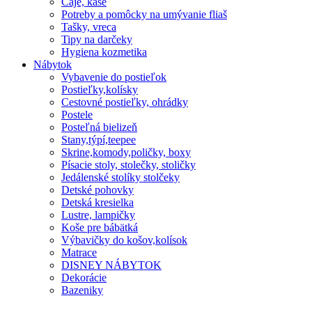
Čaje, kaše
Potreby a pomôcky na umývanie fliaš
Tašky, vreca
Tipy na darčeky
Hygiena kozmetika
Nábytok
Vybavenie do postieľok
Postieľky,kolísky
Cestovné postieľky, ohrádky
Postele
Posteľná bielizeň
Stany,týpí,teepee
Skrine,komody,poličky, boxy
Písacie stoly, stolečky, stoličky
Jedálenské stolíky stolčeky
Detské pohovky
Detská kresielka
Lustre, lampičky
Koše pre bábätká
Výbavičky do košov,kolísok
Matrace
DISNEY NÁBYTOK
Dekorácie
Bazeniky