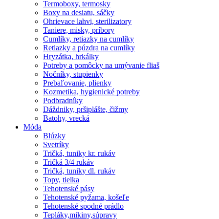
Termoboxy, termosky
Boxy na desiatu, sáčky
Ohrievace lahvi, sterilizatory
Taniere, misky, príbory
Cumlíky, retiazky na cumlíky
Retiazky a púzdra na cumlíky
Hryzátka, hrkálky
Potreby a pomôcky na umývanie fliaš
Nočníky, stupienky
Prebaľovanie, plienky
Kozmetika, hygienické potreby
Podbradníky
Dáždniky, pršiplášte, čižmy
Batohy, vrecká
Móda
Blúzky
Svetríky
Tričká, tuniky kr. rukáv
Tričká 3/4 rukáv
Tričká, tuniky dl. rukáv
Topy, tielka
Tehotenské pásy
Tehotenské pyžama, košeľe
Tehotenské spodné prádlo
Tepláky,mikiny,súpravy