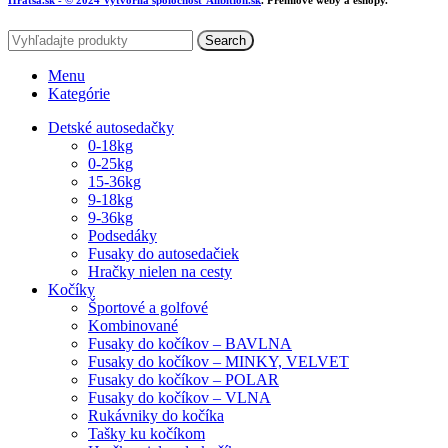
Search
Menu
Kategórie
Detské autosedačky
0-18kg
0-25kg
15-36kg
9-18kg
9-36kg
Podsedáky
Fusaky do autosedačiek
Hračky nielen na cesty
Kočíky
Športové a golfové
Kombinované
Fusaky do kočíkov – BAVLNA
Fusaky do kočíkov – MINKY, VELVET
Fusaky do kočíkov – POLAR
Fusaky do kočíkov – VLNA
Rukávniky do kočíka
Tašky ku kočíkom