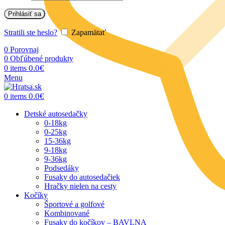
Prihlásiť sa
Stratili ste heslo?
Zapamätať
0
Porovnaj
0
Obľúbené produkty
0.0
€
0
items
Menu
0.0
€
0
items
Detské autosedačky
0-18kg
0-25kg
15-36kg
9-18kg
9-36kg
Podsedáky
Fusaky do autosedačiek
Hračky nielen na cesty
Kočíky
Športové a golfové
Kombinované
Fusaky do kočíkov – BAVLNA