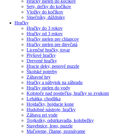
Hračky nielen do kočíkov
Sety, dečky do kočíkov
Vložky do kočíkov
Slnečníky, dáždniky
Hračky
Hračky do 3 rokov
Hračky od 3 rokov
Hračky nielen pre chlapcov
Hračky nielen pre dievčatá
Licenčné hračky, tovar
Plyšové hračky
Drevené hračky
Hracie deky, penové puzzle
Školské potreby
Zábavné hry
Hračky a nábytok na záhradu
Hračky nielen do vody
Kolotoče nad postieľku, hračky so zvukom
Lehátka, chodítka
Hojdačky, hojdacie kone
Hudobné nástroje, hračky
Zábava pri vode
Trojkolky, odstrkavadla, kolobežky
Stavebnice, lego, puzzle
Maľujeme, čítame, poznávame