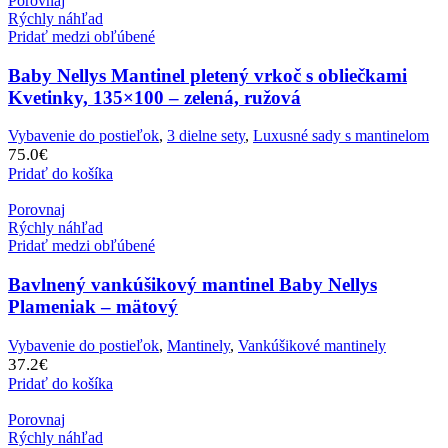
Porovnaj
Rýchly náhľad
Pridať medzi obľúbené
Baby Nellys Mantinel pletený vrkoč s obliečkami
Kvetinky, 135×100 – zelená, ružová
Vybavenie do postieľok
,
3 dielne sety
,
Luxusné sady s mantinelom
75.0
€
Pridať do košíka
Porovnaj
Rýchly náhľad
Pridať medzi obľúbené
Bavlnený vankúšikový mantinel Baby Nellys
Plameniak – mätový
Vybavenie do postieľok
,
Mantinely
,
Vankúšikové mantinely
37.2
€
Pridať do košíka
Porovnaj
Rýchly náhľad