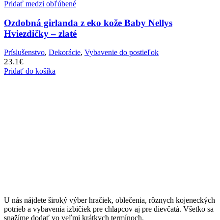
Pridať medzi obľúbené
Ozdobná girlanda z eko kože Baby Nellys
Hviezdičky – zlaté
Príslušenstvo
,
Dekorácie
,
Vybavenie do postieľok
23.1
€
Pridať do košíka
U nás nájdete široký výber hračiek, oblečenia, rôznych kojeneckých
potrieb a vybavenia izbičiek pre chlapcov aj pre dievčatá. Všetko sa
snažíme dodať vo veľmi krátkych termínoch.