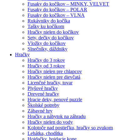
Fusaky do kočíkov – MINKY, VELVET
Fusaky do kočíkov – POLAR
Fusaky do kočíkov – VLNA
Rukávniky do kočíka
Tašky ku kočíkom
Hračky nielen do kočíkov
Sety, dečky do kočíkov
Vložky do kočíkov
Slnečníky, dáždniky
Hračky
Hračky do 3 rokov
Hračky od 3 rokov
Hračky nielen pre chlapcov
Hračky nielen pre dievčatá
Licenčné hračky, tovar
Plyšové hračky
Drevené hračky
Hracie deky, penové puzzle
Školské potreby
Zábavné hry
Hračky a nábytok na záhradu
Hračky nielen do vody
Kolotoče nad postieľku, hračky so zvukom
Lehátka, chodítka
Hojdačky, hojdacie kone