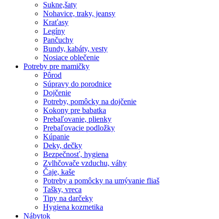
Sukne,šaty
Nohavice, traky, jeansy
Kraťasy
Legíny
Pančuchy
Bundy, kabáty, vesty
Nosiace oblečenie
Potreby pre mamičky
Pôrod
Súpravy do porodnice
Dojčenie
Potreby, pomôcky na dojčenie
Kokony pre babatka
Prebaľovanie, plienky
Prebaľovacie podložky
Kúpanie
Deky, dečky
Bezpečnosť, hygiena
Zvlhčovače vzduchu, váhy
Čaje, kaše
Potreby a pomôcky na umývanie fliaš
Tašky, vreca
Tipy na darčeky
Hygiena kozmetika
Nábytok