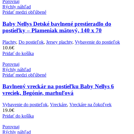
Porovnaj
Rýchly náhľad
Pridať medzi obľúbené
Baby Nellys Detské bavlnené prestieradlo do
postieľky – Plameniak mätový, 140 x 70
Plachty
,
Do postieľok
,
Jersey plachty
,
Vybavenie do postieľok
10.6
€
Pridať do košíka
Porovnaj
Rýchly náhľad
Pridať medzi obľúbené
Bavlnený vreckár na postieľku Baby Nellys 6
vreciek, Begónie, marhuľová
Vybavenie do postieľok
,
Vreckáre
,
Vreckáre na čokoľvek
19.0
€
Pridať do košíka
Porovnaj
Rýchly náhľad