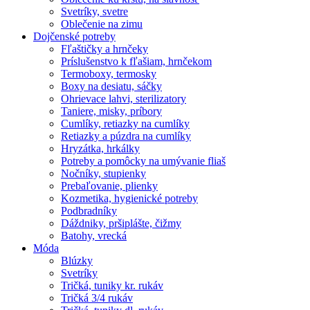
Svetríky, svetre
Oblečenie na zimu
Dojčenské potreby
Fľaštičky a hrnčeky
Príslušenstvo k fľašiam, hrnčekom
Termoboxy, termosky
Boxy na desiatu, sáčky
Ohrievace lahvi, sterilizatory
Taniere, misky, príbory
Cumlíky, retiazky na cumlíky
Retiazky a púzdra na cumlíky
Hryzátka, hrkálky
Potreby a pomôcky na umývanie fliaš
Nočníky, stupienky
Prebaľovanie, plienky
Kozmetika, hygienické potreby
Podbradníky
Dáždniky, pršiplášte, čižmy
Batohy, vrecká
Móda
Blúzky
Svetríky
Tričká, tuniky kr. rukáv
Tričká 3/4 rukáv