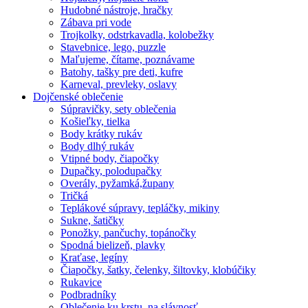
Hudobné nástroje, hračky
Zábava pri vode
Trojkolky, odstrkavadla, kolobežky
Stavebnice, lego, puzzle
Maľujeme, čítame, poznávame
Batohy, tašky pre deti, kufre
Karneval, prevleky, oslavy
Dojčenské oblečenie
Súpravičky, sety oblečenia
Košieľky, tielka
Body krátky rukáv
Body dlhý rukáv
Vtipné body, čiapočky
Dupačky, polodupačky
Overály, pyžamká,župany
Tričká
Teplákové súpravy, tepláčky, mikiny
Sukne, šatičky
Ponožky, pančuchy, topánočky
Spodná bielizeň, plavky
Kraťase, legíny
Čiapočky, šatky, čelenky, šiltovky, klobúčiky
Rukavice
Podbradníky
Oblečenie ku krstu, na slávnosť