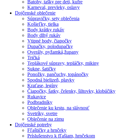
Batohy, tašky pre deti, kufre
Karneval, prevleky, oslavy
Dojčenské oblečenie
Súpravičky, sety oblečenia
Košieľky, tielka
Body krátky rukáv
Body dlhý rukáv
Vtipné body, čiapočky
Dupačky, polodupačky
Overály, pyžamká,župany
Tričká
Teplákové súpravy, tepláčky, mikiny
Sukne, šatičky
Ponožky, pančuchy, topánočky
Spodná bielizeň, plavky
Kraťase, legíny
Čiapočky, šatky, čelenky, šiltovky, klobúčiky
Rukavice
Podbradníky
Oblečenie ku krstu, na slávnosť
Svetríky, svetre
Oblečenie na zimu
Dojčenské potreby
Fľaštičky a hrnčeky
Príslušenstvo k fľašiam, hrnčekom