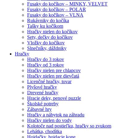
Fusaky do kočíkov – MINKY, VELVET
Fusaky do kočíkov – POLAR
Fusaky do kočíkov – VLNA
Rukávniky do kočíka
Tašky ku kočíkom
Hračky nielen do kočíkov
Sety, dečky do kočíkov
Vložky do kočíkov
Slnečníky, dáždniky
Hračky
Hračky do 3 rokov
Hračky od 3 rokov
Hračky nielen pre chlapcov
Hračky nielen pre dievčatá
Licenčné hračky, tovar
Plyšové hračky
Drevené hračky
Hracie deky, penové puzzle
Školské potreby
Zábavné hry
Hračky a nábytok na záhradu
Hračky nielen do vody
Kolotoče nad postieľku, hračky so zvukom
Lehátka, chodítka
Hojdačky, hojdacie kone