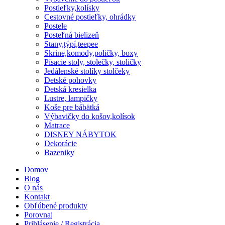
Postieľky,kolísky
Cestovné postieľky, ohrádky
Postele
Posteľná bielizeň
Stany,týpí,teepee
Skrine,komody,poličky, boxy
Písacie stoly, stolečky, stoličky
Jedálenské stolíky stolčeky
Detské pohovky
Detská kresielka
Lustre, lampičky
Koše pre bábätká
Výbavičky do košov,kolísok
Matrace
DISNEY NÁBYTOK
Dekorácie
Bazeniky
Domov
Blog
O nás
Kontakt
Obľúbené produkty
Porovnaj
Prihlásenie / Registrácia