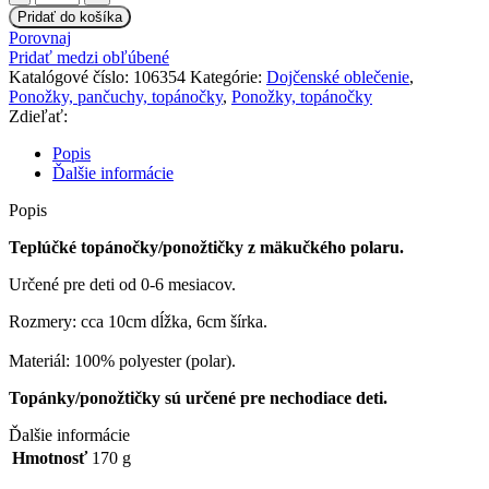
Topánočky
Pridať do košíka
/
Porovnaj
ponožtičky
Pridať medzi obľúbené
POLAR
Katalógové číslo:
106354
Kategórie:
Dojčenské oblečenie
,
-
Ponožky, pančuchy, topánočky
,
Ponožky, topánočky
biele
Zdieľať:
Popis
Ďalšie informácie
Popis
Teplúčké topánočky/ponožtičky z mäkučkého polaru.
Určené pre deti od 0-6 mesiacov.
Rozmery: cca 10cm dĺžka, 6cm šírka.
Materiál: 100% polyester (polar).
Topánky/ponožtičky sú určené pre nechodiace deti.
Ďalšie informácie
Hmotnosť
170 g