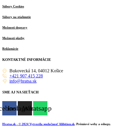
Súbory Cookies
Súbory na stiahnutie
Možnosti dopravy
Možnosti platby
Reklamácie
KONTAKTNÉ INFORMÁCIE
Bukovecká 14, 04012 Košice
+421 907 415 228
info@hratsa.sk
SME AJ NA SIEŤACH
cebook
Instagram
Whatsapp
Hratsa.sk
- © 2024 Vytvorila spoločnosť
Alibition.sk
. Prémiové weby a eshopy.