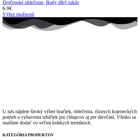
Dojčenské oblečenie
,
Body dlhý rukáv
6.9
€
Výber možností
U nás nájdete široký výber hračiek, oblečenia, rôznych kojeneckých
potrieb a vybavenia izbičiek pre chlapcov aj pre dievčatá. Všetko sa
snažíme dodať vo veľmi krátkych termínoch.
KATEGÓRIA PRODUKTOV