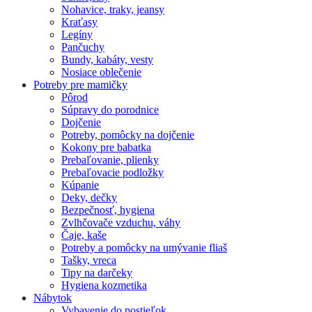
Nohavice, traky, jeansy
Kraťasy
Legíny
Pančuchy
Bundy, kabáty, vesty
Nosiace oblečenie
Potreby pre mamičky
Pôrod
Súpravy do porodnice
Dojčenie
Potreby, pomôcky na dojčenie
Kokony pre babatka
Prebaľovanie, plienky
Prebaľovacie podložky
Kúpanie
Deky, dečky
Bezpečnosť, hygiena
Zvlhčovače vzduchu, váhy
Čaje, kaše
Potreby a pomôcky na umývanie fliaš
Tašky, vreca
Tipy na darčeky
Hygiena kozmetika
Nábytok
Vybavenie do postieľok