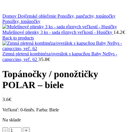
Klikni na zväčšenie
Domov
Dojčenské oblečenie
Ponožky, pančuchy, topánočky
Ponožky, topánočky
14.2
€
Mušelínové plienky 3 ks - sada rôznych veľkostí - Husičky
Back to products
Zimná pletená kombinéza/overálok s kapucňou Baby Nellys -
35.8
€
capuccino, veľ. 62
Topánočky / ponožtičky
POLAR – biele
3.6
€
Veľkosť: 0-6měs. Farba: Biele
Na sklade
množstvo