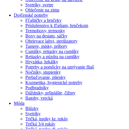
Svetríky, svetre
Oblečenie na zimu
Dojčenské potreby
Fľaštičky a hrnčeky
Príslušenstvo k fľašiam, hrnčekom
Termoboxy, termosky
Boxy na desiatu, sáčky
Ohrievace lahvi, sterilizatory
Taniere, misky, príbory
Cumlíky, retiazky na cumlíky
Retiazky a púzdra na cumlíky
Hryzátka, hrkálky
Potreby a pomôcky na umývanie fliaš
Nočníky, stupienky
Prebaľovanie, plienky
Kozmetika, hygienické potreby
Podbradníky
Dáždniky, pršiplášte, čižmy
Batohy, vrecká
Móda
Blúzky
Svetríky
Tričká, tuniky kr. rukáv
Tričká 3/4 rukáv