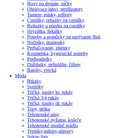
Boxy na desiatu, sáčky
Ohrievace lahvi, sterilizatory
Taniere, misky, príbory
Cumlíky, retiazky na cumlíky
Retiazky a púzdra na cumlíky
Hryzátka, hrkálky
Potreby a pomôcky na umývanie fliaš
Nočníky, stupienky
Prebaľovanie, plienky
Kozmetika, hygienické potreby
Podbradníky
Dáždniky, pršiplášte, čižmy
Batohy, vrecká
Móda
Blúzky
Svetríky
Tričká, tuniky kr. rukáv
Tričká 3/4 rukáv
Tričká, tuniky dl. rukáv
Topy, tielka
Tehotenské pásy
Tehotenské pyžama, košeľe
Tehotenské spodné prádlo
Tepláky,mikiny,súpravy
Sukne,šaty