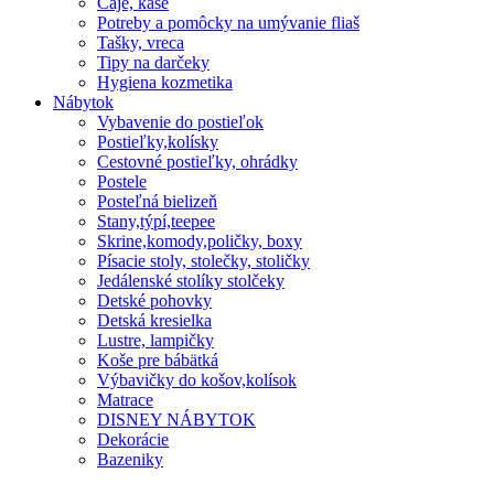
Čaje, kaše
Potreby a pomôcky na umývanie fliaš
Tašky, vreca
Tipy na darčeky
Hygiena kozmetika
Nábytok
Vybavenie do postieľok
Postieľky,kolísky
Cestovné postieľky, ohrádky
Postele
Posteľná bielizeň
Stany,týpí,teepee
Skrine,komody,poličky, boxy
Písacie stoly, stolečky, stoličky
Jedálenské stolíky stolčeky
Detské pohovky
Detská kresielka
Lustre, lampičky
Koše pre bábätká
Výbavičky do košov,kolísok
Matrace
DISNEY NÁBYTOK
Dekorácie
Bazeniky