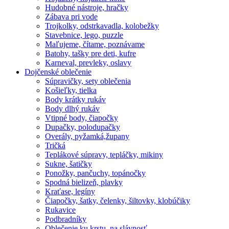
Hudobné nástroje, hračky
Zábava pri vode
Trojkolky, odstrkavadla, kolobežky
Stavebnice, lego, puzzle
Maľujeme, čítame, poznávame
Batohy, tašky pre deti, kufre
Karneval, prevleky, oslavy
Dojčenské oblečenie
Súpravičky, sety oblečenia
Košieľky, tielka
Body krátky rukáv
Body dlhý rukáv
Vtipné body, čiapočky
Dupačky, polodupačky
Overály, pyžamká,župany
Tričká
Teplákové súpravy, tepláčky, mikiny
Sukne, šatičky
Ponožky, pančuchy, topánočky
Spodná bielizeň, plavky
Kraťase, legíny
Čiapočky, šatky, čelenky, šiltovky, klobúčiky
Rukavice
Podbradníky
Oblečenie ku krstu, na slávnosť