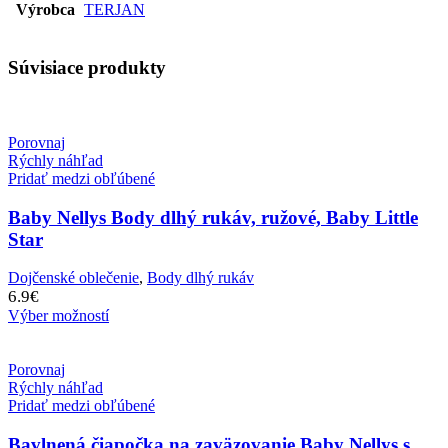
Výrobca
TERJAN
Súvisiace produkty
Porovnaj
Rýchly náhľad
Pridať medzi obľúbené
Baby Nellys Body dlhý rukáv, ružové, Baby Little
Star
Dojčenské oblečenie
,
Body dlhý rukáv
6.9
€
Výber možností
Porovnaj
Rýchly náhľad
Pridať medzi obľúbené
Bavlnená čiapočka na zaväzovanie Baby Nellys s