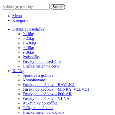
Search
Menu
Kategórie
Detské autosedačky
0-18kg
0-25kg
15-36kg
9-18kg
9-36kg
Podsedáky
Fusaky do autosedačiek
Hračky nielen na cesty
Kočíky
Športové a golfové
Kombinované
Fusaky do kočíkov – BAVLNA
Fusaky do kočíkov – MINKY, VELVET
Fusaky do kočíkov – POLAR
Fusaky do kočíkov – VLNA
Rukávniky do kočíka
Tašky ku kočíkom
Hračky nielen do kočíkov