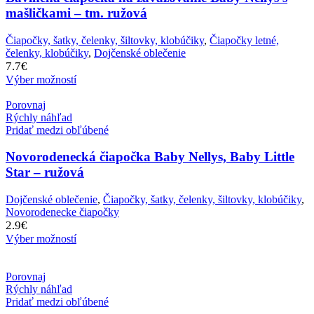
mašličkami – tm. ružová
Čiapočky, šatky, čelenky, šiltovky, klobúčiky
,
Čiapočky letné,
čelenky, klobúčiky
,
Dojčenské oblečenie
7.7
€
Výber možností
Porovnaj
Rýchly náhľad
Pridať medzi obľúbené
Novorodenecká čiapočka Baby Nellys, Baby Little
Star – ružová
Dojčenské oblečenie
,
Čiapočky, šatky, čelenky, šiltovky, klobúčiky
,
Novorodenecke čiapočky
2.9
€
Výber možností
Porovnaj
Rýchly náhľad
Pridať medzi obľúbené