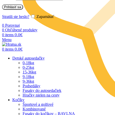
Prihlásiť sa
Stratili ste heslo?
Zapamätať
0
Porovnaj
0
Obľúbené produkty
0.0
€
0
items
Menu
0.0
€
0
items
Detské autosedačky
0-18kg
0-25kg
15-36kg
9-18kg
9-36kg
Podsedáky
Fusaky do autosedačiek
Hračky nielen na cesty
Kočíky
Športové a golfové
Kombinované
Fusaky do kočíkov – BAVLNA