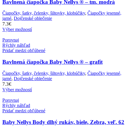
Bavlnená čiapočka Baby Nellys ® – tm. modrá
Čiapočky, šatky, čelenky, šiltovky, klobúčiky
,
Čiapočky jesenné,
jarné
,
Dojčenské oblečenie
7.3
€
Výber možností
Porovnaj
Rýchly náhľad
Pridať medzi obľúbené
Bavlnená čiapočka Baby Nellys ® – grafit
Čiapočky, šatky, čelenky, šiltovky, klobúčiky
,
Čiapočky jesenné,
jarné
,
Dojčenské oblečenie
7.3
€
Výber možností
Porovnaj
Rýchly náhľad
Pridať medzi obľúbené
Baby Nellys Body dlhý rukáv, biele, Zebra, veľ. 62