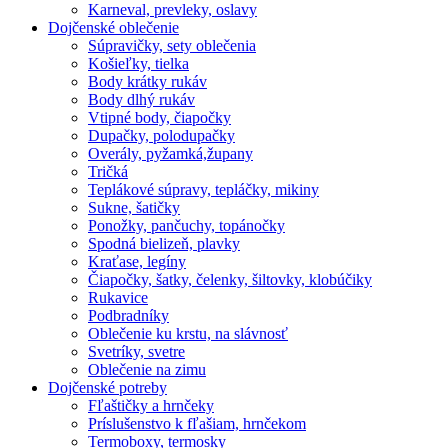
Karneval, prevleky, oslavy
Dojčenské oblečenie
Súpravičky, sety oblečenia
Košieľky, tielka
Body krátky rukáv
Body dlhý rukáv
Vtipné body, čiapočky
Dupačky, polodupačky
Overály, pyžamká,župany
Tričká
Teplákové súpravy, tepláčky, mikiny
Sukne, šatičky
Ponožky, pančuchy, topánočky
Spodná bielizeň, plavky
Kraťase, legíny
Čiapočky, šatky, čelenky, šiltovky, klobúčiky
Rukavice
Podbradníky
Oblečenie ku krstu, na slávnosť
Svetríky, svetre
Oblečenie na zimu
Dojčenské potreby
Fľaštičky a hrnčeky
Príslušenstvo k fľašiam, hrnčekom
Termoboxy, termosky