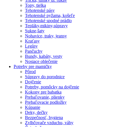
Tričká, tuniky dl. rukáv
Topy, tielka
Tehotenské pásy
Tehotenské pyžama, košeľe
Tehotenské spodné prádlo
Tepláky,mikiny,súpravy
Sukne,šaty
Nohavice, traky, jeansy
Kraťasy
Legíny
Pančuchy
Bundy, kabáty, vesty
Nosiace oblečenie
Potreby pre mamičky
Pôrod
Súpravy do porodnice
Dojčenie
Potreby, pomôcky na dojčenie
Kokony pre babatka
Prebaľovanie, plienky
Prebaľovacie podložky
Kúpanie
Deky, dečky
Bezpečnosť, hygiena
Zvlhčovače vzduchu, váhy