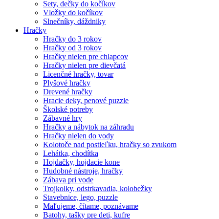
Sety, dečky do kočíkov
Vložky do kočíkov
Slnečníky, dáždniky
Hračky
Hračky do 3 rokov
Hračky od 3 rokov
Hračky nielen pre chlapcov
Hračky nielen pre dievčatá
Licenčné hračky, tovar
Plyšové hračky
Drevené hračky
Hracie deky, penové puzzle
Školské potreby
Zábavné hry
Hračky a nábytok na záhradu
Hračky nielen do vody
Kolotoče nad postieľku, hračky so zvukom
Lehátka, chodítka
Hojdačky, hojdacie kone
Hudobné nástroje, hračky
Zábava pri vode
Trojkolky, odstrkavadla, kolobežky
Stavebnice, lego, puzzle
Maľujeme, čítame, poznávame
Batohy, tašky pre deti, kufre