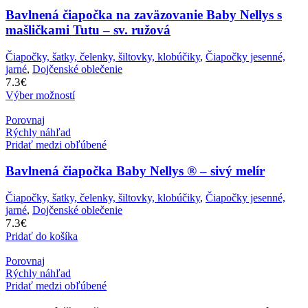
Bavlnená čiapočka na zaväzovanie Baby Nellys s
mašličkami Tutu – sv. ružová
Čiapočky, šatky, čelenky, šiltovky, klobúčiky
,
Čiapočky jesenné,
jarné
,
Dojčenské oblečenie
7.3
€
Výber možností
Porovnaj
Rýchly náhľad
Pridať medzi obľúbené
Bavlnená čiapočka Baby Nellys ® – sivý melír
Čiapočky, šatky, čelenky, šiltovky, klobúčiky
,
Čiapočky jesenné,
jarné
,
Dojčenské oblečenie
7.3
€
Pridať do košíka
Porovnaj
Rýchly náhľad
Pridať medzi obľúbené