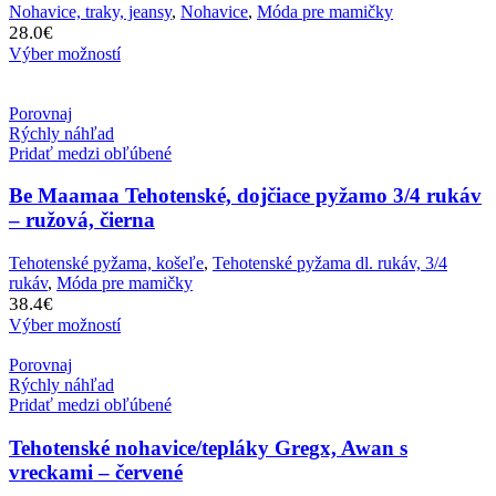
Nohavice, traky, jeansy
,
Nohavice
,
Móda pre mamičky
28.0
€
Výber možností
Porovnaj
Rýchly náhľad
Pridať medzi obľúbené
Be Maamaa Tehotenské, dojčiace pyžamo 3/4 rukáv
– ružová, čierna
Tehotenské pyžama, košeľe
,
Tehotenské pyžama dl. rukáv, 3/4
rukáv
,
Móda pre mamičky
38.4
€
Výber možností
Porovnaj
Rýchly náhľad
Pridať medzi obľúbené
Tehotenské nohavice/tepláky Gregx, Awan s
vreckami – červené