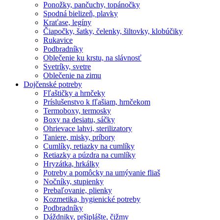
Ponožky, pančuchy, topánočky
Spodná bielizeň, plavky
Kraťase, legíny
Čiapočky, šatky, čelenky, šiltovky, klobúčiky
Rukavice
Podbradníky
Oblečenie ku krstu, na slávnosť
Svetríky, svetre
Oblečenie na zimu
Dojčenské potreby
Fľaštičky a hrnčeky
Príslušenstvo k fľašiam, hrnčekom
Termoboxy, termosky
Boxy na desiatu, sáčky
Ohrievace lahvi, sterilizatory
Taniere, misky, príbory
Cumlíky, retiazky na cumlíky
Retiazky a púzdra na cumlíky
Hryzátka, hrkálky
Potreby a pomôcky na umývanie fliaš
Nočníky, stupienky
Prebaľovanie, plienky
Kozmetika, hygienické potreby
Podbradníky
Dáždniky, pršiplášte, čižmy