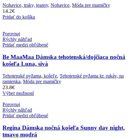
Nohavice, traky, jeansy
,
Nohavice
,
Móda pre mamičky
14.2
€
Pridať do košíka
Porovnaj
Rýchly náhľad
Pridať medzi obľúbené
Be MaaMaa Dámska tehotenská/dojčiaca nočná
košeľa Luna, sivá
Tehotenské pyžama, košeľe
,
Tehotenské pyžama kr. rukáv, na
ramienka
,
Móda pre mamičky
23.8
€
Výber možností
Porovnaj
Rýchly náhľad
Pridať medzi obľúbené
Regina Dámska nočná košeľa Sunny day night,
tmavo modrá