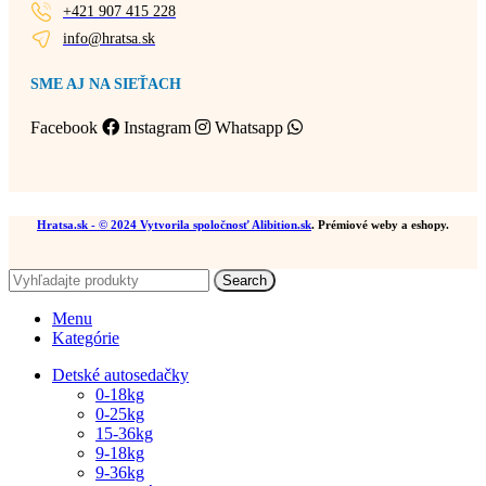
+421 907 415 228
info@hratsa.sk
SME AJ NA SIEŤACH
Facebook
Instagram
Whatsapp
Hratsa.sk
- © 2024 Vytvorila spoločnosť
Alibition.sk
. Prémiové weby a eshopy.
Search
Menu
Kategórie
Detské autosedačky
0-18kg
0-25kg
15-36kg
9-18kg
9-36kg