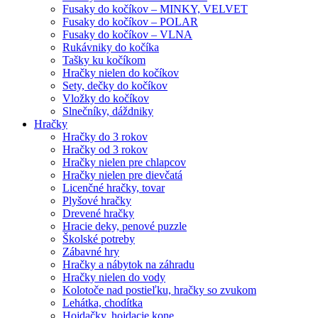
Fusaky do kočíkov – MINKY, VELVET
Fusaky do kočíkov – POLAR
Fusaky do kočíkov – VLNA
Rukávniky do kočíka
Tašky ku kočíkom
Hračky nielen do kočíkov
Sety, dečky do kočíkov
Vložky do kočíkov
Slnečníky, dáždniky
Hračky
Hračky do 3 rokov
Hračky od 3 rokov
Hračky nielen pre chlapcov
Hračky nielen pre dievčatá
Licenčné hračky, tovar
Plyšové hračky
Drevené hračky
Hracie deky, penové puzzle
Školské potreby
Zábavné hry
Hračky a nábytok na záhradu
Hračky nielen do vody
Kolotoče nad postieľku, hračky so zvukom
Lehátka, chodítka
Hojdačky, hojdacie kone