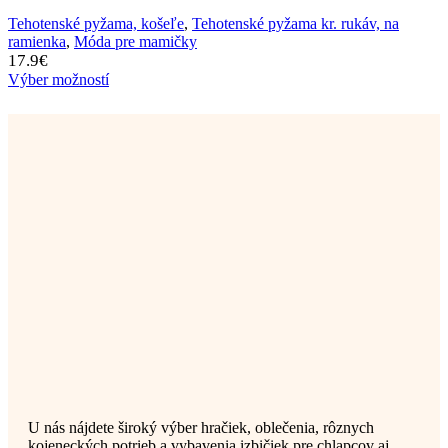
Tehotenské pyžama, košeľe
,
Tehotenské pyžama kr. rukáv, na
ramienka
,
Móda pre mamičky
17.9
€
Výber možností
U nás nájdete široký výber hračiek, oblečenia, rôznych
kojeneckých potrieb a vybavenia izbičiek pre chlapcov aj