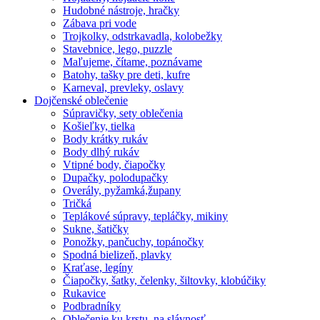
Hudobné nástroje, hračky
Zábava pri vode
Trojkolky, odstrkavadla, kolobežky
Stavebnice, lego, puzzle
Maľujeme, čítame, poznávame
Batohy, tašky pre deti, kufre
Karneval, prevleky, oslavy
Dojčenské oblečenie
Súpravičky, sety oblečenia
Košieľky, tielka
Body krátky rukáv
Body dlhý rukáv
Vtipné body, čiapočky
Dupačky, polodupačky
Overály, pyžamká,župany
Tričká
Teplákové súpravy, tepláčky, mikiny
Sukne, šatičky
Ponožky, pančuchy, topánočky
Spodná bielizeň, plavky
Kraťase, legíny
Čiapočky, šatky, čelenky, šiltovky, klobúčiky
Rukavice
Podbradníky
Oblečenie ku krstu, na slávnosť