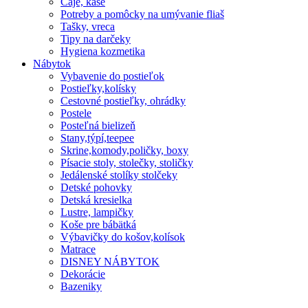
Čaje, kaše
Potreby a pomôcky na umývanie fliaš
Tašky, vreca
Tipy na darčeky
Hygiena kozmetika
Nábytok
Vybavenie do postieľok
Postieľky,kolísky
Cestovné postieľky, ohrádky
Postele
Posteľná bielizeň
Stany,týpí,teepee
Skrine,komody,poličky, boxy
Písacie stoly, stolečky, stoličky
Jedálenské stolíky stolčeky
Detské pohovky
Detská kresielka
Lustre, lampičky
Koše pre bábätká
Výbavičky do košov,kolísok
Matrace
DISNEY NÁBYTOK
Dekorácie
Bazeniky