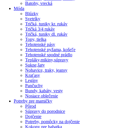
Batohy, vrecká
Móda
Blúzky
Svetríky
Tričká, tuniky kr. rukáv
Tričká 3/4 rukáv
Tričká, tuniky dl. rukáv
Topy, tielka
Tehotenské pásy
Tehotenské pyžama, košeľe
Tehotenské spodné prádlo
Tepláky,mikiny,súpravy
Sukne,šaty
Nohavice, traky, jeansy
Kraťasy
Legíny
Pančuchy
Bundy, kabáty, vesty
Nosiace oblečenie
Potreby pre mamičky
Pôrod
Súpravy do porodnice
Dojčenie
Potreby, pomôcky na dojčenie
Kokony pre babatka