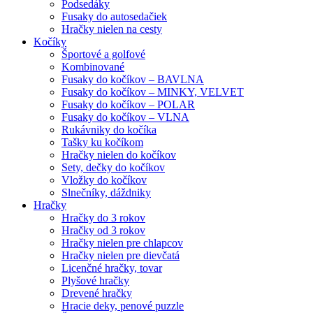
Podsedáky
Fusaky do autosedačiek
Hračky nielen na cesty
Kočíky
Športové a golfové
Kombinované
Fusaky do kočíkov – BAVLNA
Fusaky do kočíkov – MINKY, VELVET
Fusaky do kočíkov – POLAR
Fusaky do kočíkov – VLNA
Rukávniky do kočíka
Tašky ku kočíkom
Hračky nielen do kočíkov
Sety, dečky do kočíkov
Vložky do kočíkov
Slnečníky, dáždniky
Hračky
Hračky do 3 rokov
Hračky od 3 rokov
Hračky nielen pre chlapcov
Hračky nielen pre dievčatá
Licenčné hračky, tovar
Plyšové hračky
Drevené hračky
Hracie deky, penové puzzle