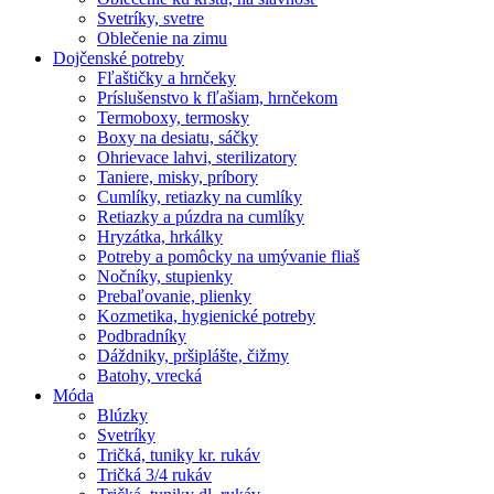
Svetríky, svetre
Oblečenie na zimu
Dojčenské potreby
Fľaštičky a hrnčeky
Príslušenstvo k fľašiam, hrnčekom
Termoboxy, termosky
Boxy na desiatu, sáčky
Ohrievace lahvi, sterilizatory
Taniere, misky, príbory
Cumlíky, retiazky na cumlíky
Retiazky a púzdra na cumlíky
Hryzátka, hrkálky
Potreby a pomôcky na umývanie fliaš
Nočníky, stupienky
Prebaľovanie, plienky
Kozmetika, hygienické potreby
Podbradníky
Dáždniky, pršiplášte, čižmy
Batohy, vrecká
Móda
Blúzky
Svetríky
Tričká, tuniky kr. rukáv
Tričká 3/4 rukáv