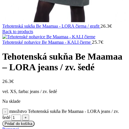
26.3
€
Tehotenská sukňa Be Maamaa - LORA čierna / grafit
Back to products
25.7
€
Tehotenské nohavice Be Maamaa - KALI čierne
Tehotenská sukňa Be Maamaa
– LORA jeans / zv. šedé
26.3
€
vel. XS, farba: jeans / zv. šedé
Na sklade
množstvo Tehotenská sukňa Be Maamaa - LORA jeans / zv.
šedé
Pridať do košíka