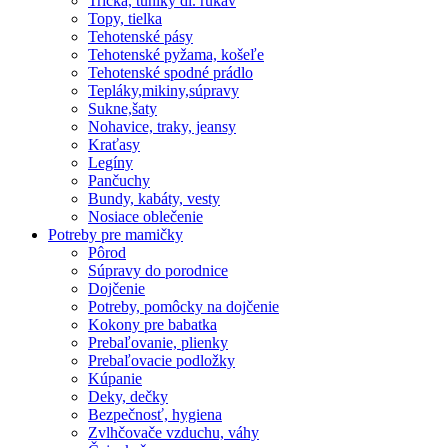
Tričká, tuniky dl. rukáv
Topy, tielka
Tehotenské pásy
Tehotenské pyžama, košeľe
Tehotenské spodné prádlo
Tepláky,mikiny,súpravy
Sukne,šaty
Nohavice, traky, jeansy
Kraťasy
Legíny
Pančuchy
Bundy, kabáty, vesty
Nosiace oblečenie
Potreby pre mamičky
Pôrod
Súpravy do porodnice
Dojčenie
Potreby, pomôcky na dojčenie
Kokony pre babatka
Prebaľovanie, plienky
Prebaľovacie podložky
Kúpanie
Deky, dečky
Bezpečnosť, hygiena
Zvlhčovače vzduchu, váhy