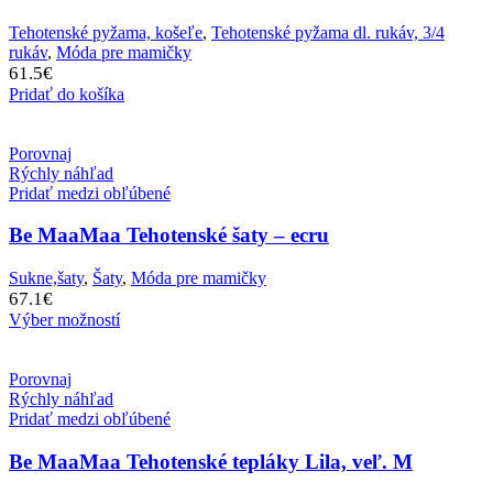
Tehotenské pyžama, košeľe
,
Tehotenské pyžama dl. rukáv, 3/4
rukáv
,
Móda pre mamičky
61.5
€
Pridať do košíka
Porovnaj
Rýchly náhľad
Pridať medzi obľúbené
Be MaaMaa Tehotenské šaty – ecru
Sukne,šaty
,
Šaty
,
Móda pre mamičky
67.1
€
Výber možností
Porovnaj
Rýchly náhľad
Pridať medzi obľúbené
Be MaaMaa Tehotenské tepláky Lila, veľ. M