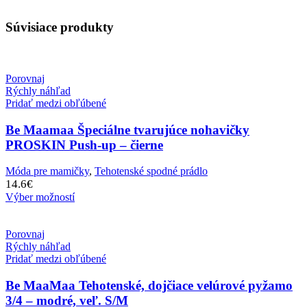
Súvisiace produkty
Porovnaj
Rýchly náhľad
Pridať medzi obľúbené
Be Maamaa Špeciálne tvarujúce nohavičky
PROSKIN Push-up – čierne
Móda pre mamičky
,
Tehotenské spodné prádlo
14.6
€
Výber možností
Porovnaj
Rýchly náhľad
Pridať medzi obľúbené
Be MaaMaa Tehotenské, dojčiace velúrové pyžamo
3/4 – modré, veľ. S/M