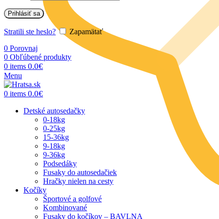
Prihlásiť sa
Stratili ste heslo?
Zapamätať
0
Porovnaj
0
Obľúbené produkty
0.0
€
0
items
Menu
0.0
€
0
items
Detské autosedačky
0-18kg
0-25kg
15-36kg
9-18kg
9-36kg
Podsedáky
Fusaky do autosedačiek
Hračky nielen na cesty
Kočíky
Športové a golfové
Kombinované
Fusaky do kočíkov – BAVLNA