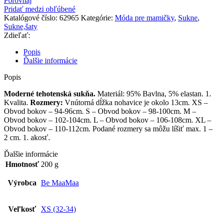
Porovnaj
Pridať medzi obľúbené
Katalógové číslo:
62965
Kategórie:
Móda pre mamičky
,
Sukne
,
Sukne,šaty
Zdieľať:
Popis
Ďalšie informácie
Popis
Moderné tehotenská sukňa.
Materiál: 95% Bavlna, 5% elastan. 1.
Kvalita.
Rozmery:
Vnútorná dĺžka nohavice je okolo 13cm. XS –
Obvod bokov – 94-96cm. S – Obvod bokov – 98-100cm. M –
Obvod bokov – 102-104cm. L – Obvod bokov – 106-108cm. XL –
Obvod bokov – 110-112cm. Podané rozmery sa môžu líšiť max. 1 –
2 cm. 1. akosť.
Ďalšie informácie
Hmotnosť
200 g
Výrobca
Be MaaMaa
Veľkosť
XS (32-34)