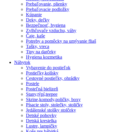
Prebaľovanie, plienky
Prebaľovacie podložky
Kúpanie
Deky, dečky
Bezpečnosť, hygiena
Zvlhčovače vzduchu, váhy
Čaje, kaše
Potreby a pomôcky na umývanie fliaš
Tašky, vreca
Tipy na darčeky
Hygiena kozmetika
Nábytok
Vybavenie do postieľok
Postieľky,kolísky
Cestovné postieľky, ohrádky
Postele
Posteľná bielizeň
Stany,týpí,teepee
Skrine,komody,poličky, boxy
Písacie stoly, stolečky, stoličky
Jedálenské stolíky stolčeky
Detské pohovky
Detská kresielka
Lustre, lampičky
Koše pre bábätká