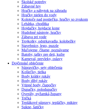
Školské potreby
Zábavné hry
Hračky a nábytok na záhradu
Hračky nielen do vody
Kolotoče nad postieľku, hračky so zvukom
Lehátka, chodítka
Hojdačky, hojdacie kone
Hudobné nástroje, hračky
Zábava pri vode
Trojkolky, odstrkavadla, kolobežky
Stavebnice, lego, puzzle
Maľujeme, čítame, poznávame
Batohy, tašky pre deti, kufre
Karneval, prevleky, oslavy
Dojčenské oblečenie
Súpravičky, sety oblečenia
Košieľky, tielka
Body krátky rukáv
Body dlhý rukáv
Vtipné body, čiapočky
Dupačky, polodupačky
Overály, pyžamká,župany
Tričká
Teplákové súpravy, tepláčky, mikiny
Sukne, šatičky