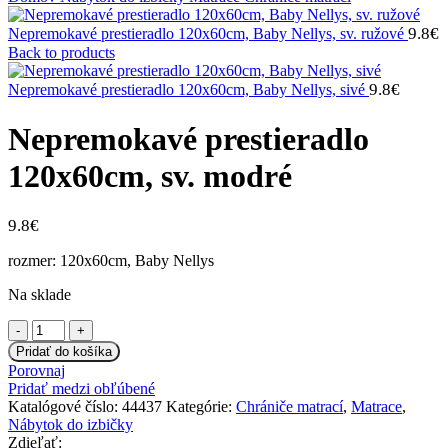
9.8
€
Nepremokavé prestieradlo 120x60cm, Baby Nellys, sv. ružové
Back to products
9.8
€
Nepremokavé prestieradlo 120x60cm, Baby Nellys, sivé
Nepremokavé prestieradlo
120x60cm, sv. modré
9.8
€
rozmer: 120x60cm, Baby Nellys
Na sklade
množstvo
Nepremokavé
Pridať do košíka
prestieradlo
Porovnaj
120x60cm,
Pridať medzi obľúbené
sv.
Katalógové číslo:
44437
Kategórie:
Chrániče matrací
,
Matrace
,
modré
Nábytok do izbičky
Zdieľať: