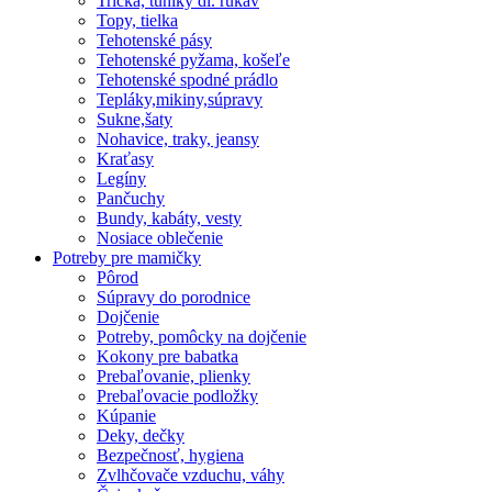
Tričká, tuniky dl. rukáv
Topy, tielka
Tehotenské pásy
Tehotenské pyžama, košeľe
Tehotenské spodné prádlo
Tepláky,mikiny,súpravy
Sukne,šaty
Nohavice, traky, jeansy
Kraťasy
Legíny
Pančuchy
Bundy, kabáty, vesty
Nosiace oblečenie
Potreby pre mamičky
Pôrod
Súpravy do porodnice
Dojčenie
Potreby, pomôcky na dojčenie
Kokony pre babatka
Prebaľovanie, plienky
Prebaľovacie podložky
Kúpanie
Deky, dečky
Bezpečnosť, hygiena
Zvlhčovače vzduchu, váhy