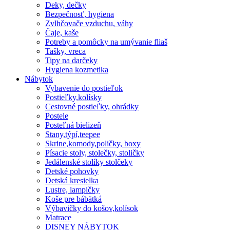
Deky, dečky
Bezpečnosť, hygiena
Zvlhčovače vzduchu, váhy
Čaje, kaše
Potreby a pomôcky na umývanie fliaš
Tašky, vreca
Tipy na darčeky
Hygiena kozmetika
Nábytok
Vybavenie do postieľok
Postieľky,kolísky
Cestovné postieľky, ohrádky
Postele
Posteľná bielizeň
Stany,týpí,teepee
Skrine,komody,poličky, boxy
Písacie stoly, stolečky, stoličky
Jedálenské stolíky stolčeky
Detské pohovky
Detská kresielka
Lustre, lampičky
Koše pre bábätká
Výbavičky do košov,kolísok
Matrace
DISNEY NÁBYTOK