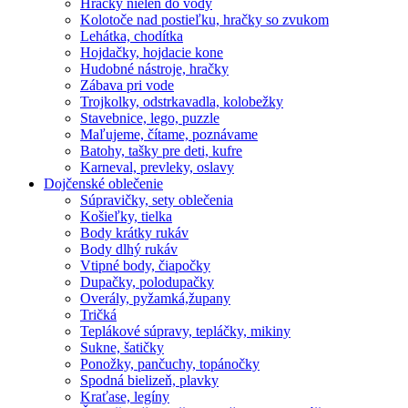
Hračky nielen do vody
Kolotoče nad postieľku, hračky so zvukom
Lehátka, chodítka
Hojdačky, hojdacie kone
Hudobné nástroje, hračky
Zábava pri vode
Trojkolky, odstrkavadla, kolobežky
Stavebnice, lego, puzzle
Maľujeme, čítame, poznávame
Batohy, tašky pre deti, kufre
Karneval, prevleky, oslavy
Dojčenské oblečenie
Súpravičky, sety oblečenia
Košieľky, tielka
Body krátky rukáv
Body dlhý rukáv
Vtipné body, čiapočky
Dupačky, polodupačky
Overály, pyžamká,župany
Tričká
Teplákové súpravy, tepláčky, mikiny
Sukne, šatičky
Ponožky, pančuchy, topánočky
Spodná bielizeň, plavky
Kraťase, legíny