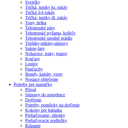
Svetríky
Tričká, tuniky kr. rukáv
Tričká 3/4 rukáv
Tričká, tuniky dl. rukáv
Topy, tielka
Tehotenské pásy
Tehotenské pyžama, košeľe
Tehotenské spodné prádlo
Tepláky,mikiny,súpravy
Sukne,šaty
Nohavice, traky, jeansy
Kraťasy
Legíny
Pančuchy
Bundy, kabáty, vesty
Nosiace oblečenie
Potreby pre mamičky
Pôrod
Súpravy do porodnice
Dojčenie
Potreby, pomôcky na dojčenie
Kokony pre babatka
Prebaľovanie, plienky
Prebaľovacie podložky
Kúpanie