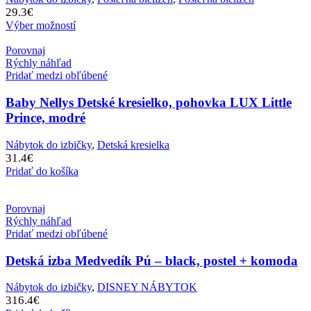
29.3
€
Výber možností
Porovnaj
Rýchly náhľad
Pridať medzi obľúbené
Baby Nellys Detské kresielko, pohovka LUX Little
Prince, modré
Nábytok do izbičky
,
Detská kresielka
31.4
€
Pridať do košíka
Porovnaj
Rýchly náhľad
Pridať medzi obľúbené
Detská izba Medvedík Pú – black, postel + komoda
Nábytok do izbičky
,
DISNEY NÁBYTOK
316.4
€