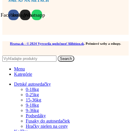
SME AJ NA SIEŤACH
Facebook
Instagram
Whatsapp
Hratsa.sk
- © 2024 Vytvorila spoločnosť
Alibition.sk
. Prémiové weby a eshopy.
Search
Menu
Kategórie
Detské autosedačky
0-18kg
0-25kg
15-36kg
9-18kg
9-36kg
Podsedáky
Fusaky do autosedačiek
Hračky nielen na cesty