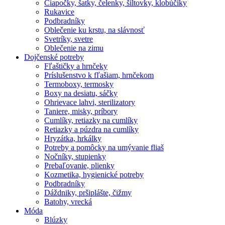
Čiapočky, šatky, čelenky, šiltovky, klobúčiky
Rukavice
Podbradníky
Oblečenie ku krstu, na slávnosť
Svetríky, svetre
Oblečenie na zimu
Dojčenské potreby
Fľaštičky a hrnčeky
Príslušenstvo k fľašiam, hrnčekom
Termoboxy, termosky
Boxy na desiatu, sáčky
Ohrievace lahvi, sterilizatory
Taniere, misky, príbory
Cumlíky, retiazky na cumlíky
Retiazky a púzdra na cumlíky
Hryzátka, hrkálky
Potreby a pomôcky na umývanie fliaš
Nočníky, stupienky
Prebaľovanie, plienky
Kozmetika, hygienické potreby
Podbradníky
Dáždniky, pršiplášte, čižmy
Batohy, vrecká
Móda
Blúzky