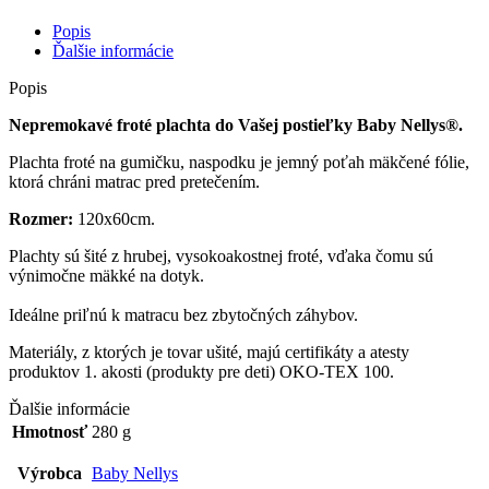
Popis
Ďalšie informácie
Popis
Nepremokavé froté plachta do Vašej postieľky Baby Nellys®.
Plachta froté na gumičku, naspodku je jemný poťah mäkčené fólie,
ktorá chráni matrac pred pretečením.
Rozmer:
120x60cm.
Plachty sú šité z hrubej, vysokoakostnej froté, vďaka čomu sú
výnimočne mäkké na dotyk.
Ideálne priľnú k matracu bez zbytočných záhybov.
Materiály, z ktorých je tovar ušité, majú certifikáty a atesty
produktov 1. akosti (produkty pre deti) OKO-TEX 100.
Ďalšie informácie
Hmotnosť
280 g
Výrobca
Baby Nellys