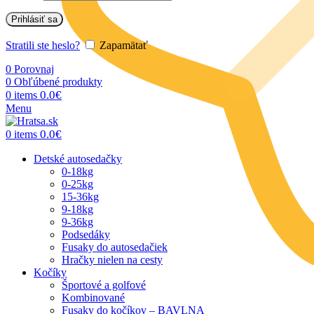
Prihlásiť sa
Stratili ste heslo?
Zapamätať
0
Porovnaj
0
Obľúbené produkty
0.0
€
0
items
Menu
0.0
€
0
items
Detské autosedačky
0-18kg
0-25kg
15-36kg
9-18kg
9-36kg
Podsedáky
Fusaky do autosedačiek
Hračky nielen na cesty
Kočíky
Športové a golfové
Kombinované
Fusaky do kočíkov – BAVLNA