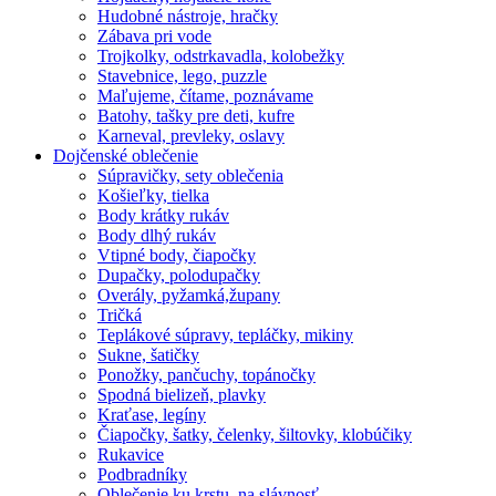
Hudobné nástroje, hračky
Zábava pri vode
Trojkolky, odstrkavadla, kolobežky
Stavebnice, lego, puzzle
Maľujeme, čítame, poznávame
Batohy, tašky pre deti, kufre
Karneval, prevleky, oslavy
Dojčenské oblečenie
Súpravičky, sety oblečenia
Košieľky, tielka
Body krátky rukáv
Body dlhý rukáv
Vtipné body, čiapočky
Dupačky, polodupačky
Overály, pyžamká,župany
Tričká
Teplákové súpravy, tepláčky, mikiny
Sukne, šatičky
Ponožky, pančuchy, topánočky
Spodná bielizeň, plavky
Kraťase, legíny
Čiapočky, šatky, čelenky, šiltovky, klobúčiky
Rukavice
Podbradníky
Oblečenie ku krstu, na slávnosť