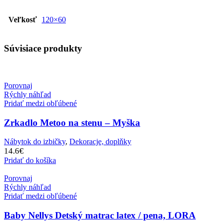
Veľkosť
120×60
Súvisiace produkty
Porovnaj
Rýchly náhľad
Pridať medzi obľúbené
Zrkadlo Metoo na stenu – Myška
Nábytok do izbičky
,
Dekoracje, doplňky
14.6
€
Pridať do košíka
Porovnaj
Rýchly náhľad
Pridať medzi obľúbené
Baby Nellys Detský matrac latex / pena, LORA