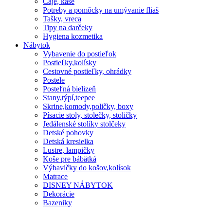
Čaje, kaše
Potreby a pomôcky na umývanie fliaš
Tašky, vreca
Tipy na darčeky
Hygiena kozmetika
Nábytok
Vybavenie do postieľok
Postieľky,kolísky
Cestovné postieľky, ohrádky
Postele
Posteľná bielizeň
Stany,týpí,teepee
Skrine,komody,poličky, boxy
Písacie stoly, stolečky, stoličky
Jedálenské stolíky stolčeky
Detské pohovky
Detská kresielka
Lustre, lampičky
Koše pre bábätká
Výbavičky do košov,kolísok
Matrace
DISNEY NÁBYTOK
Dekorácie
Bazeniky