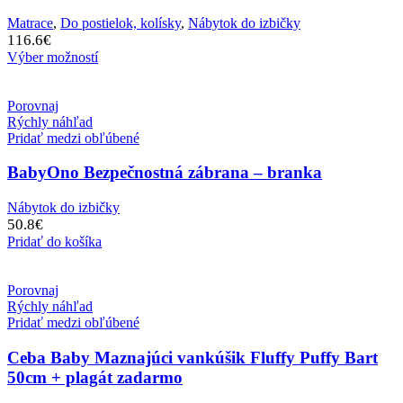
Matrace
,
Do postielok, kolísky
,
Nábytok do izbičky
116.6
€
Výber možností
Porovnaj
Rýchly náhľad
Pridať medzi obľúbené
BabyOno Bezpečnostná zábrana – branka
Nábytok do izbičky
50.8
€
Pridať do košíka
Porovnaj
Rýchly náhľad
Pridať medzi obľúbené
Ceba Baby Maznajúci vankúšik Fluffy Puffy Bart
50cm + plagát zadarmo