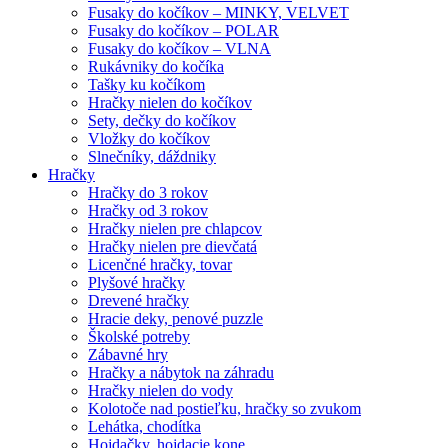
Fusaky do kočíkov – MINKY, VELVET
Fusaky do kočíkov – POLAR
Fusaky do kočíkov – VLNA
Rukávniky do kočíka
Tašky ku kočíkom
Hračky nielen do kočíkov
Sety, dečky do kočíkov
Vložky do kočíkov
Slnečníky, dáždniky
Hračky
Hračky do 3 rokov
Hračky od 3 rokov
Hračky nielen pre chlapcov
Hračky nielen pre dievčatá
Licenčné hračky, tovar
Plyšové hračky
Drevené hračky
Hracie deky, penové puzzle
Školské potreby
Zábavné hry
Hračky a nábytok na záhradu
Hračky nielen do vody
Kolotoče nad postieľku, hračky so zvukom
Lehátka, chodítka
Hojdačky, hojdacie kone