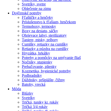
Svetríky, svetre
Oblečenie na zimu
Dojčenské potreby
Fľaštičky a hrnčeky
Príslušenstvo k fľašiam, hrnčekom
Termoboxy, termosky
Boxy na desiatu, sáčky
Ohrievace lahvi, sterilizatory
Taniere, misky, príbory
Cumlíky, retiazky na cumlíky
Retiazky a púzdra na cumlíky
Hryzátka, hrkálky
Potreby a pomôcky na umývanie fliaš
Nočníky, stupienky
Prebaľovanie, plienky
Kozmetika, hygienické potreby
Podbradníky
Dáždniky, pršiplášte, čižmy
Batohy, vrecká
Móda
Blúzky
Svetríky
Tričká, tuniky kr. rukáv
Tričká 3/4 rukáv