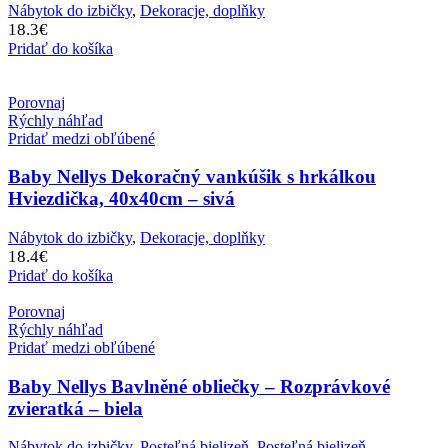
Nábytok do izbičky
,
Dekoracje, doplňky
18.3
€
Pridať do košíka
Porovnaj
Rýchly náhľad
Pridať medzi obľúbené
Baby Nellys Dekoračný vankúšik s hrkálkou
Hviezdička, 40x40cm – sivá
Nábytok do izbičky
,
Dekoracje, doplňky
18.4
€
Pridať do košíka
Porovnaj
Rýchly náhľad
Pridať medzi obľúbené
Baby Nellys Bavlněné obliečky – Rozprávkové
zvieratká – biela
Nábytok do izbičky
,
Posteľná bielizeň
,
Posteľná bielizeň