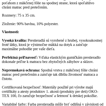
poťahom z mäkčenej fólie na spodnej strane, ktorá spoľahlivo
chráni matrac pred pretečením.
Rozmery: 75 x 35 cm.
Zloženie: 90% bavlna, 10% polyester.
Vlastnosti:
Vysoká kvalita:
Prestieradlá sú vyrobené z hrubej, vysokoakostnej
froté látky, ktorá je výnimočne mäkká na dotyk a zaisťuje
maximálne pohodlie pre vaše dieťa.
Perfektná priľnavosť:
Vďaka elastickým gumičkám prestieradlo
dokonale priľne k matracu bez zbytočných záhybov a sklzov.
Nepremokavá ochrana:
Spodná vrstva z mäkčenej fólie chráni
matrac pred pretečením a zaisťuje tak dlhšiu životnosť matraca a
čistotu.
Certifikovaná bezpečnosť: Materiály použité pri výrobe majú
certifikáty a atesty produktov 1. akosti (produkty pre deti) OKO-
TEX 100, čo zaručuje bezpečnosť a šetrnosť k detskej pokožke.
Variabilné farby: Farba prestieradla môže byť odlišná v závislosti od