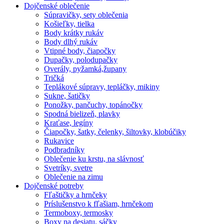
Dojčenské oblečenie
Súpravičky, sety oblečenia
Košieľky, tielka
Body krátky rukáv
Body dlhý rukáv
Vtipné body, čiapočky
Dupačky, polodupačky
Overály, pyžamká,župany
Tričká
Teplákové súpravy, tepláčky, mikiny
Sukne, šatičky
Ponožky, pančuchy, topánočky
Spodná bielizeň, plavky
Kraťase, legíny
Čiapočky, šatky, čelenky, šiltovky, klobúčiky
Rukavice
Podbradníky
Oblečenie ku krstu, na slávnosť
Svetríky, svetre
Oblečenie na zimu
Dojčenské potreby
Fľaštičky a hrnčeky
Príslušenstvo k fľašiam, hrnčekom
Termoboxy, termosky
Boxy na desiatu, sáčky