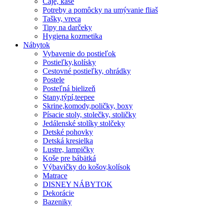
Čaje, kaše
Potreby a pomôcky na umývanie fliaš
Tašky, vreca
Tipy na darčeky
Hygiena kozmetika
Nábytok
Vybavenie do postieľok
Postieľky,kolísky
Cestovné postieľky, ohrádky
Postele
Posteľná bielizeň
Stany,týpí,teepee
Skrine,komody,poličky, boxy
Písacie stoly, stolečky, stoličky
Jedálenské stolíky stolčeky
Detské pohovky
Detská kresielka
Lustre, lampičky
Koše pre bábätká
Výbavičky do košov,kolísok
Matrace
DISNEY NÁBYTOK
Dekorácie
Bazeniky