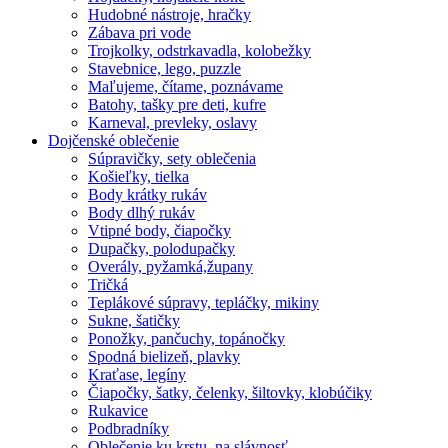
Hudobné nástroje, hračky
Zábava pri vode
Trojkolky, odstrkavadla, kolobežky
Stavebnice, lego, puzzle
Maľujeme, čítame, poznávame
Batohy, tašky pre deti, kufre
Karneval, prevleky, oslavy
Dojčenské oblečenie
Súpravičky, sety oblečenia
Košieľky, tielka
Body krátky rukáv
Body dlhý rukáv
Vtipné body, čiapočky
Dupačky, polodupačky
Overály, pyžamká,župany
Tričká
Teplákové súpravy, tepláčky, mikiny
Sukne, šatičky
Ponožky, pančuchy, topánočky
Spodná bielizeň, plavky
Kraťase, legíny
Čiapočky, šatky, čelenky, šiltovky, klobúčiky
Rukavice
Podbradníky
Oblečenie ku krstu, na slávnosť