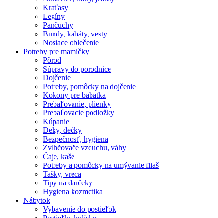
Kraťasy
Legíny
Pančuchy
Bundy, kabáty, vesty
Nosiace oblečenie
Potreby pre mamičky
Pôrod
Súpravy do porodnice
Dojčenie
Potreby, pomôcky na dojčenie
Kokony pre babatka
Prebaľovanie, plienky
Prebaľovacie podložky
Kúpanie
Deky, dečky
Bezpečnosť, hygiena
Zvlhčovače vzduchu, váhy
Čaje, kaše
Potreby a pomôcky na umývanie fliaš
Tašky, vreca
Tipy na darčeky
Hygiena kozmetika
Nábytok
Vybavenie do postieľok
Postieľky,kolísky