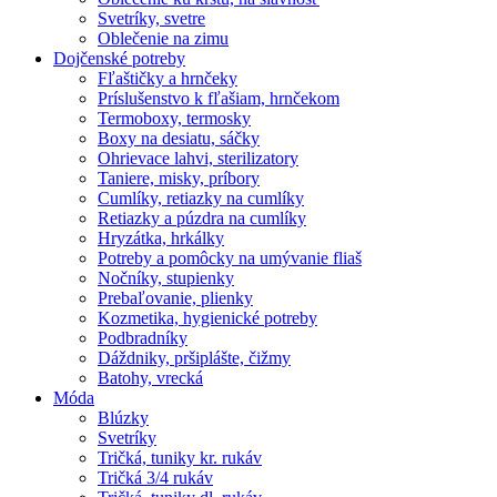
Svetríky, svetre
Oblečenie na zimu
Dojčenské potreby
Fľaštičky a hrnčeky
Príslušenstvo k fľašiam, hrnčekom
Termoboxy, termosky
Boxy na desiatu, sáčky
Ohrievace lahvi, sterilizatory
Taniere, misky, príbory
Cumlíky, retiazky na cumlíky
Retiazky a púzdra na cumlíky
Hryzátka, hrkálky
Potreby a pomôcky na umývanie fliaš
Nočníky, stupienky
Prebaľovanie, plienky
Kozmetika, hygienické potreby
Podbradníky
Dáždniky, pršiplášte, čižmy
Batohy, vrecká
Móda
Blúzky
Svetríky
Tričká, tuniky kr. rukáv
Tričká 3/4 rukáv