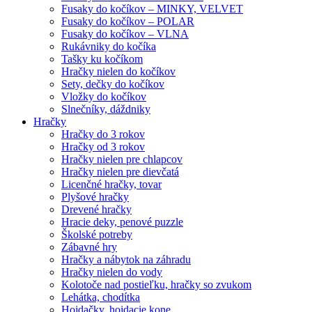
Fusaky do kočíkov – MINKY, VELVET
Fusaky do kočíkov – POLAR
Fusaky do kočíkov – VLNA
Rukávniky do kočíka
Tašky ku kočíkom
Hračky nielen do kočíkov
Sety, dečky do kočíkov
Vložky do kočíkov
Slnečníky, dáždniky
Hračky
Hračky do 3 rokov
Hračky od 3 rokov
Hračky nielen pre chlapcov
Hračky nielen pre dievčatá
Licenčné hračky, tovar
Plyšové hračky
Drevené hračky
Hracie deky, penové puzzle
Školské potreby
Zábavné hry
Hračky a nábytok na záhradu
Hračky nielen do vody
Kolotoče nad postieľku, hračky so zvukom
Lehátka, chodítka
Hojdačky, hojdacie kone