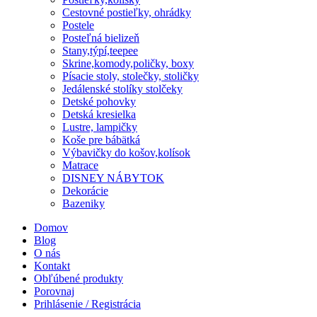
Cestovné postieľky, ohrádky
Postele
Posteľná bielizeň
Stany,týpí,teepee
Skrine,komody,poličky, boxy
Písacie stoly, stolečky, stoličky
Jedálenské stolíky stolčeky
Detské pohovky
Detská kresielka
Lustre, lampičky
Koše pre bábätká
Výbavičky do košov,kolísok
Matrace
DISNEY NÁBYTOK
Dekorácie
Bazeniky
Domov
Blog
O nás
Kontakt
Obľúbené produkty
Porovnaj
Prihlásenie / Registrácia