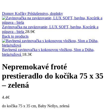
Klikni na zväčšenie
Domov
Kočíky
Príslušenstvo, doplnky
Zavinovačka na zaväzovanie, LUX SOFT, bavlna, Kocúrik a
28.9
€
púpava - biela
Back to products
Bavlnená zavinovačka s kokosovou vložkou, Slon a Dúha,
18.3
€
biela/ružová
Nepremokavé froté
prestieradlo do kočíka 75 x 35
– zelená
4.4
€
do kočíka 75 x 35 cm, Baby Nellys, zelená