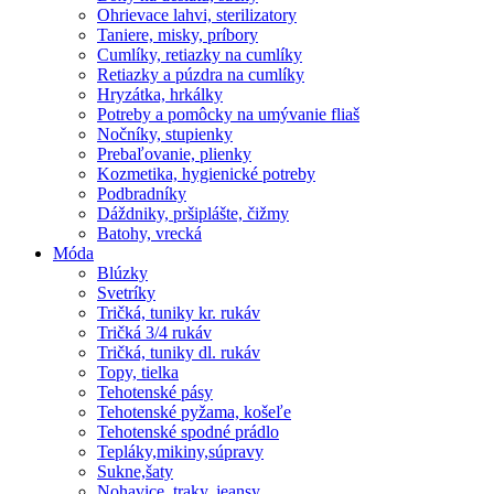
Ohrievace lahvi, sterilizatory
Taniere, misky, príbory
Cumlíky, retiazky na cumlíky
Retiazky a púzdra na cumlíky
Hryzátka, hrkálky
Potreby a pomôcky na umývanie fliaš
Nočníky, stupienky
Prebaľovanie, plienky
Kozmetika, hygienické potreby
Podbradníky
Dáždniky, pršiplášte, čižmy
Batohy, vrecká
Móda
Blúzky
Svetríky
Tričká, tuniky kr. rukáv
Tričká 3/4 rukáv
Tričká, tuniky dl. rukáv
Topy, tielka
Tehotenské pásy
Tehotenské pyžama, košeľe
Tehotenské spodné prádlo
Tepláky,mikiny,súpravy
Sukne,šaty
Nohavice, traky, jeansy