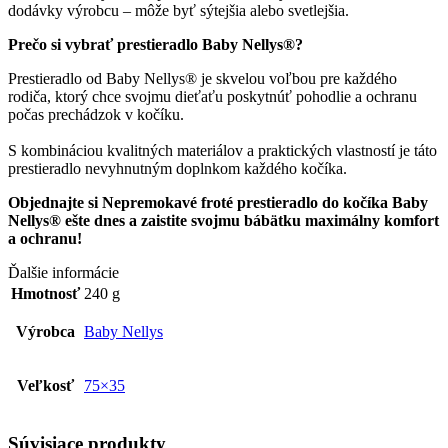
dodávky výrobcu – môže byť sýtejšia alebo svetlejšia.
Prečo si vybrať prestieradlo Baby Nellys®?
Prestieradlo od Baby Nellys® je skvelou voľbou pre každého
rodiča, ktorý chce svojmu dieťaťu poskytnúť pohodlie a ochranu
počas prechádzok v kočíku.
S kombináciou kvalitných materiálov a praktických vlastností je táto
prestieradlo nevyhnutným doplnkom každého kočíka.
Objednajte si Nepremokavé froté prestieradlo do kočíka Baby
Nellys® ešte dnes a zaistite svojmu bábätku maximálny komfort
a ochranu!
Ďalšie informácie
Hmotnosť
240 g
Výrobca
Baby Nellys
Veľkosť
75×35
Súvisiace produkty