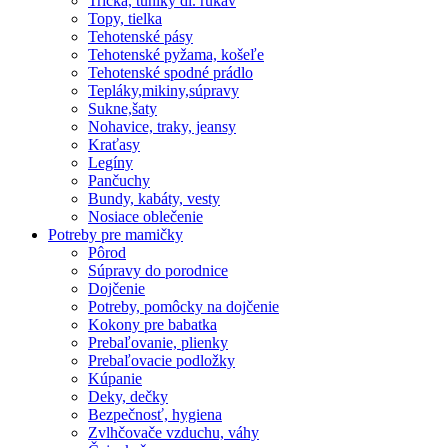
Tričká, tuniky dl. rukáv
Topy, tielka
Tehotenské pásy
Tehotenské pyžama, košeľe
Tehotenské spodné prádlo
Tepláky,mikiny,súpravy
Sukne,šaty
Nohavice, traky, jeansy
Kraťasy
Legíny
Pančuchy
Bundy, kabáty, vesty
Nosiace oblečenie
Potreby pre mamičky
Pôrod
Súpravy do porodnice
Dojčenie
Potreby, pomôcky na dojčenie
Kokony pre babatka
Prebaľovanie, plienky
Prebaľovacie podložky
Kúpanie
Deky, dečky
Bezpečnosť, hygiena
Zvlhčovače vzduchu, váhy