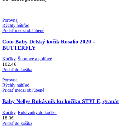
Porovnaj
Rýchly náhľad
Pridať medzi obľúbené
Coto Baby Detský kočík Rosalio 2020 –
BUTTERFLY
Kočíky
,
Športové a golfové
102.4
€
Pridať do košíka
Porovnaj
Rýchly náhľad
Pridať medzi obľúbené
Baby Nellys Rukávnik ku kočíku STYLE, granát
Kočíky
,
Rukávniky do kočíka
18.3
€
Pridať do košíka