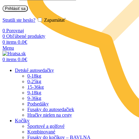
Prihlásiť sa
Stratili ste heslo?
Zapamätať
0
Porovnaj
0
Obľúbené produkty
0.0
€
0
items
Menu
0.0
€
0
items
Detské autosedačky
0-18kg
0-25kg
15-36kg
9-18kg
9-36kg
Podsedáky
Fusaky do autosedačiek
Hračky nielen na cesty
Kočíky
Športové a golfové
Kombinované
Fusaky do kočíkov – BAVLNA