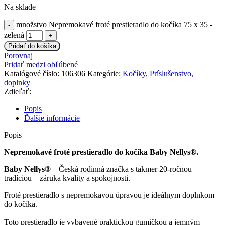
Na sklade
množstvo Nepremokavé froté prestieradlo do kočíka 75 x 35 -
zelená
Pridať do košíka
Porovnaj
Pridať medzi obľúbené
Katalógové číslo:
106306
Kategórie:
Kočíky
,
Príslušenstvo,
doplnky
Zdieľať:
Popis
Ďalšie informácie
Popis
Nepremokavé froté prestieradlo do kočíka Baby Nellys®.
Baby Nellys®
– Česká rodinná značka s takmer 20-ročnou
tradíciou – záruka kvality a spokojnosti.
Froté prestieradlo s nepremokavou úpravou je ideálnym doplnkom
do kočíka.
Toto prestieradlo je vybavené praktickou gumičkou a jemným