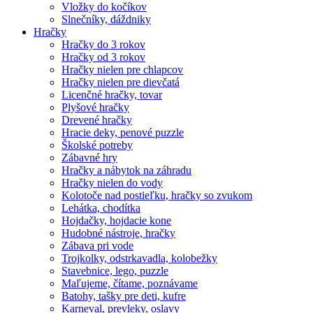
Vložky do kočíkov
Slnečníky, dáždniky
Hračky
Hračky do 3 rokov
Hračky od 3 rokov
Hračky nielen pre chlapcov
Hračky nielen pre dievčatá
Licenčné hračky, tovar
Plyšové hračky
Drevené hračky
Hracie deky, penové puzzle
Školské potreby
Zábavné hry
Hračky a nábytok na záhradu
Hračky nielen do vody
Kolotoče nad postieľku, hračky so zvukom
Lehátka, chodítka
Hojdačky, hojdacie kone
Hudobné nástroje, hračky
Zábava pri vode
Trojkolky, odstrkavadla, kolobežky
Stavebnice, lego, puzzle
Maľujeme, čítame, poznávame
Batohy, tašky pre deti, kufre
Karneval, prevleky, oslavy