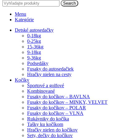
Search
Menu
Kategórie
Detské autosedačky
0-18kg
0-25kg
15-36kg
9-18kg
9-36kg
Podsedáky
Fusaky do autosedačiek
Hračky nielen na cesty
Kočíky
Športové a golfové
Kombinované
Fusaky do kočíkov – BAVLNA
Fusaky do kočíkov – MINKY, VELVET
Fusaky do kočíkov – POLAR
Fusaky do kočíkov – VLNA
Rukávniky do kočíka
Tašky ku kočíkom
Hračky nielen do kočíkov
Sety, dečky do kočíkov