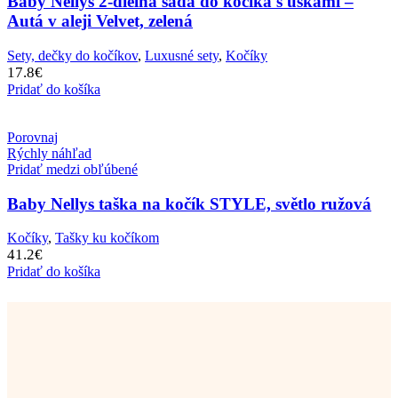
Baby Nellys 2-dielna sada do kočíka s uškami –
Autá v aleji Velvet, zelená
Sety, dečky do kočíkov
,
Luxusné sety
,
Kočíky
17.8
€
Pridať do košíka
Porovnaj
Rýchly náhľad
Pridať medzi obľúbené
Baby Nellys taška na kočík STYLE, světlo ružová
Kočíky
,
Tašky ku kočíkom
41.2
€
Pridať do košíka