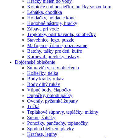
Hračky nielen do vody
Kolotoče nad postieľku, hračky so zvukom
Lehátka, chodítka
Hojdačky, hojdacie kone
Hudobné nástroje, hračky
Zábava pri vode
Trojkolky, odstrkavadla, kolobežky
Stavebnice, lego, puzzle
Maľujeme, čítame, poznávame
Batohy, tašky pre deti, kufre
Karneval, prevleky, oslavy
Dojčenské oblečenie
Súpravičky, sety oblečenia
Košieľky, tielka
Body krátky rukáv
Body dlhý rukáv
Vtipné body, čiapočky
Dupačky, polodupačky
Overály, pyžamká,župany
Tričká
Teplákové súpravy, tepláčky, mikiny
Sukne, šatičky
Ponožky, pančuchy, topánočky
Spodná bielizeň, plavky
Kraťase, legíny