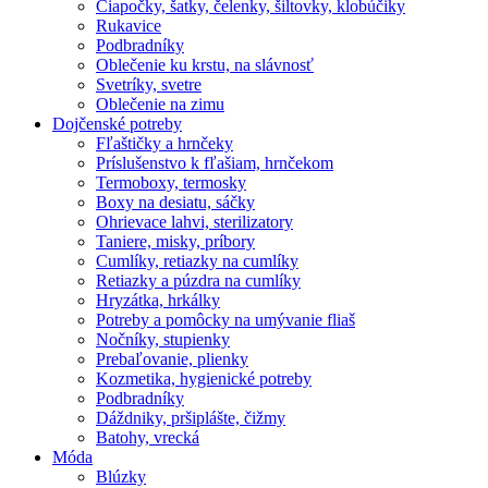
Čiapočky, šatky, čelenky, šiltovky, klobúčiky
Rukavice
Podbradníky
Oblečenie ku krstu, na slávnosť
Svetríky, svetre
Oblečenie na zimu
Dojčenské potreby
Fľaštičky a hrnčeky
Príslušenstvo k fľašiam, hrnčekom
Termoboxy, termosky
Boxy na desiatu, sáčky
Ohrievace lahvi, sterilizatory
Taniere, misky, príbory
Cumlíky, retiazky na cumlíky
Retiazky a púzdra na cumlíky
Hryzátka, hrkálky
Potreby a pomôcky na umývanie fliaš
Nočníky, stupienky
Prebaľovanie, plienky
Kozmetika, hygienické potreby
Podbradníky
Dáždniky, pršiplášte, čižmy
Batohy, vrecká
Móda
Blúzky