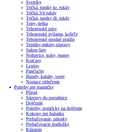
Svetríky
Tričká, tuniky kr. rukáv
Tričká 3/4 rukáv
Tričká, tuniky dl. rukáv
Topy, tielka
Tehotenské pásy
Tehotenské pyžama, košeľe
Tehotenské spodné prádlo
Tepláky,mikiny,súpravy
Sukne,šaty
Nohavice, traky, jeansy
Kraťasy
Legíny
Pančuchy
Bundy, kabáty, vesty
Nosiace oblečenie
Potreby pre mamičky
Pôrod
Súpravy do porodnice
Dojčenie
Potreby, pomôcky na dojčenie
Kokony pre babatka
Prebaľovanie, plienky
Prebaľovacie podložky
Kúpanie