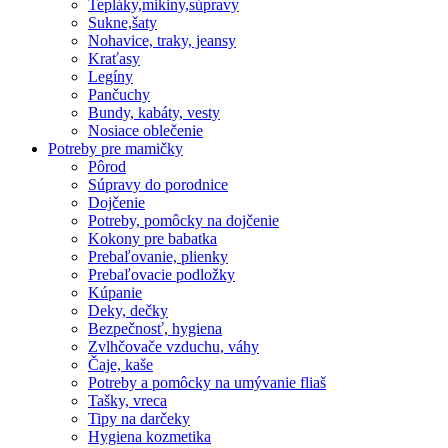
Tepláky,mikiny,súpravy
Sukne,šaty
Nohavice, traky, jeansy
Kraťasy
Legíny
Pančuchy
Bundy, kabáty, vesty
Nosiace oblečenie
Potreby pre mamičky
Pôrod
Súpravy do porodnice
Dojčenie
Potreby, pomôcky na dojčenie
Kokony pre babatka
Prebaľovanie, plienky
Prebaľovacie podložky
Kúpanie
Deky, dečky
Bezpečnosť, hygiena
Zvlhčovače vzduchu, váhy
Čaje, kaše
Potreby a pomôcky na umývanie fliaš
Tašky, vreca
Tipy na darčeky
Hygiena kozmetika