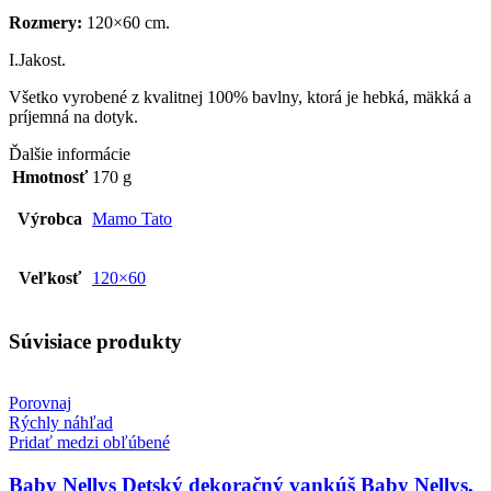
Rozmery:
120×60 cm.
I.Jakost.
Všetko vyrobené z kvalitnej 100% bavlny, ktorá je hebká, mäkká a
príjemná na dotyk.
Ďalšie informácie
Hmotnosť
170 g
Výrobca
Mamo Tato
Veľkosť
120×60
Súvisiace produkty
Porovnaj
Rýchly náhľad
Pridať medzi obľúbené
Baby Nellys Detský dekoračný vankúš Baby Nellys,