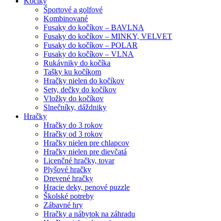
Kočíky
Športové a golfové
Kombinované
Fusaky do kočíkov – BAVLNA
Fusaky do kočíkov – MINKY, VELVET
Fusaky do kočíkov – POLAR
Fusaky do kočíkov – VLNA
Rukávniky do kočíka
Tašky ku kočíkom
Hračky nielen do kočíkov
Sety, dečky do kočíkov
Vložky do kočíkov
Slnečníky, dáždniky
Hračky
Hračky do 3 rokov
Hračky od 3 rokov
Hračky nielen pre chlapcov
Hračky nielen pre dievčatá
Licenčné hračky, tovar
Plyšové hračky
Drevené hračky
Hracie deky, penové puzzle
Školské potreby
Zábavné hry
Hračky a nábytok na záhradu