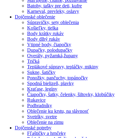
Maľujeme, čítame, poznávame
Batohy, tašky pre deti, kufre
Karneval, prevleky, oslavy
Dojčenské oblečenie
Súpravičky, sety oblečenia
Košieľky, tielka
Body krátky rukáv
Body dlhý rukáv
Vtipné body, čiapočky
Dupačky, polodupačky
Overály, pyžamká,župany
Tričká
Teplákové súpravy, tepláčky, mikiny
Sukne, šatičky
Ponožky, pančuchy, topánočky
Spodná bielizeň, plavky
Kraťase, legíny
Čiapočky, šatky, čelenky, šiltovky, klobúčiky
Rukavice
Podbradníky
Oblečenie ku krstu, na slávnosť
Svetríky, svetre
Oblečenie na zimu
Dojčenské potreby
Fľaštičky a hrnčeky