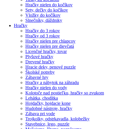
Hračky nielen do kočíkov
Sety, dečky do kočíkov
Vložky do kočíkov
Slnečníky, dáždniky
Hračky
Hračky do 3 rokov
Hračky od 3 rokov
Hračky nielen pre chlapcov
Hračky nielen pre dievčatá
Licenčné hračky, tovar
Plyšové hračky
Drevené hračky
Hracie deky, penové puzzle
Školské potreby
Zábavné hry
Hračky a nábytok na záhradu
Hračky nielen do vody
Kolotoče nad postieľku, hračky so zvukom
Lehátka, chodítka
Hojdačky, hojdacie kone
Hudobné nástroje, hračky
Zábava pri vode
Trojkolky, odstrkavadla, kolobežky
Stavebnice, lego, puzzle