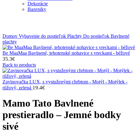
Dekorácie
Bazeniky
Klikni na zväčšenie
Domov
Vybavenie do postieľok
Plachty
Do postieľok
Bavlnené
plachty
Be MaaMaa Bavlnené, tehotenské nohavice s vreckami - béžové
35.3
€
Back to products
Zavinovačka LUX, s vystuženými chrbtom - Motýl - Motýlek -
19.4
€
růžový, zelená
Mamo Tato Bavlnené
prestieradlo – Jemné bodky
sivé