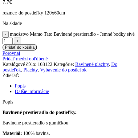
7.7
€
rozmer: do postieľky 120x60cm
Na sklade
množstvo Mamo Tato Bavlnené prestieradlo - Jemné bodky sivé
Pridať do košíka
Porovnaj
Pridať medzi obľúbené
Katalógové číslo:
103122
Kategórie:
Bavlnené plachty
,
Do
postieľok
,
Plachty
,
Vybavenie do postieľok
Zdieľať:
Popis
Ďalšie informácie
Popis
Bavlnené prestieradlo do postieľky.
Bavlnené prestieradlo s gumičkou.
Materiál:
100% bavlna.