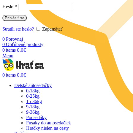
Heslo
*
Prihlásiť sa
Stratili ste heslo?
Zapamätať
0
Porovnaj
0
Obľúbené produkty
0.0
€
0
items
Menu
0.0
€
0
items
Detské autosedačky
0-18kg
0-25kg
15-36kg
9-18kg
9-36kg
Podsedáky
Fusaky do autosedačiek
Hračky nielen na cesty