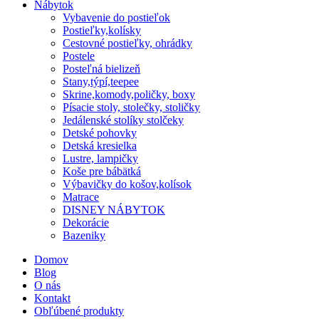
Nábytok
Vybavenie do postieľok
Postieľky,kolísky
Cestovné postieľky, ohrádky
Postele
Posteľná bielizeň
Stany,týpí,teepee
Skrine,komody,poličky, boxy
Písacie stoly, stolečky, stoličky
Jedálenské stolíky stolčeky
Detské pohovky
Detská kresielka
Lustre, lampičky
Koše pre bábätká
Výbavičky do košov,kolísok
Matrace
DISNEY NÁBYTOK
Dekorácie
Bazeniky
Domov
Blog
O nás
Kontakt
Obľúbené produkty