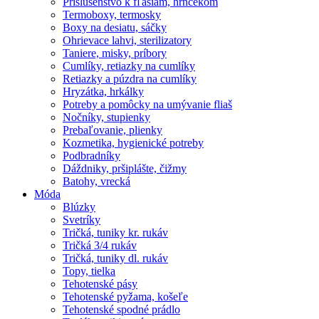
Príslušenstvo k fľašiam, hrnčekom
Termoboxy, termosky
Boxy na desiatu, sáčky
Ohrievace lahvi, sterilizatory
Taniere, misky, príbory
Cumlíky, retiazky na cumlíky
Retiazky a púzdra na cumlíky
Hryzátka, hrkálky
Potreby a pomôcky na umývanie fliaš
Nočníky, stupienky
Prebaľovanie, plienky
Kozmetika, hygienické potreby
Podbradníky
Dáždniky, pršiplášte, čižmy
Batohy, vrecká
Móda
Blúzky
Svetríky
Tričká, tuniky kr. rukáv
Tričká 3/4 rukáv
Tričká, tuniky dl. rukáv
Topy, tielka
Tehotenské pásy
Tehotenské pyžama, košeľe
Tehotenské spodné prádlo