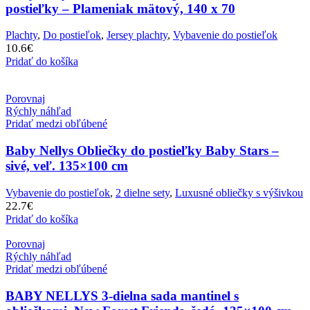
postieľky – Plameniak mätový, 140 x 70
Plachty
,
Do postieľok
,
Jersey plachty
,
Vybavenie do postieľok
10.6
€
Pridať do košíka
Porovnaj
Rýchly náhľad
Pridať medzi obľúbené
Baby Nellys Obliečky do postieľky Baby Stars –
sivé, veľ. 135×100 cm
Vybavenie do postieľok
,
2 dielne sety
,
Luxusné obliečky s výšivkou
22.7
€
Pridať do košíka
Porovnaj
Rýchly náhľad
Pridať medzi obľúbené
BABY NELLYS 3-dielna sada mantinel s