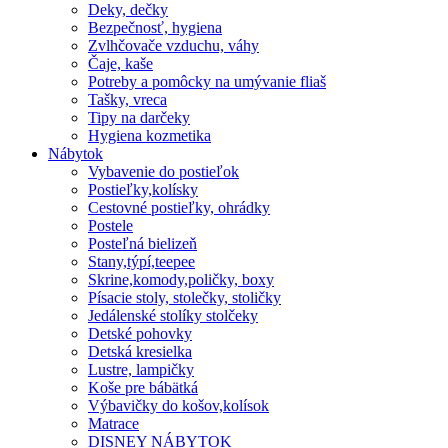
Deky, dečky
Bezpečnosť, hygiena
Zvlhčovače vzduchu, váhy
Čaje, kaše
Potreby a pomôcky na umývanie fliaš
Tašky, vreca
Tipy na darčeky
Hygiena kozmetika
Nábytok
Vybavenie do postieľok
Postieľky,kolísky
Cestovné postieľky, ohrádky
Postele
Posteľná bielizeň
Stany,týpí,teepee
Skrine,komody,poličky, boxy
Písacie stoly, stolečky, stoličky
Jedálenské stolíky stolčeky
Detské pohovky
Detská kresielka
Lustre, lampičky
Koše pre bábätká
Výbavičky do košov,kolísok
Matrace
DISNEY NÁBYTOK