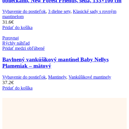
obliečkami, New Forest Friends, šedá, 135×100 cm
Vybavenie do postieľok
,
3 dielne sety
,
Klasické sady s rovným
mantinelom
31.6
€
Pridať do košíka
Porovnaj
Rýchly náhľad
Pridať medzi obľúbené
Bavlnený vankúšikový mantinel Baby Nellys
Plameniak – mätový
Vybavenie do postieľok
,
Mantinely
,
Vankúšikové mantinely
37.2
€
Pridať do košíka