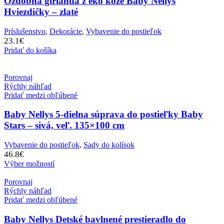
Ozdobná girlanda z eko kože Baby Nellys
Hviezdičky – zlaté
Príslušenstvo
,
Dekorácie
,
Vybavenie do postieľok
23.1
€
Pridať do košíka
Porovnaj
Rýchly náhľad
Pridať medzi obľúbené
Baby Nellys 5-dielna súprava do postieľky Baby
Stars – sivá, veľ. 135×100 cm
Vybavenie do postieľok
,
Sady do kolísok
46.8
€
Výber možností
Porovnaj
Rýchly náhľad
Pridať medzi obľúbené
Baby Nellys Detské bavlnené prestieradlo do