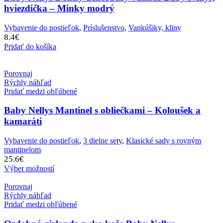
hviezdička – Minky modrý
Vybavenie do postieľok
,
Príslušenstvo
,
Vankúšiky, kliny
8.4
€
Pridať do košíka
Porovnaj
Rýchly náhľad
Pridať medzi obľúbené
Baby Nellys Mantinel s obliečkami – Koloušek a
kamaráti
Vybavenie do postieľok
,
3 dielne sety
,
Klasické sady s rovným
mantinelom
25.6
€
Výber možností
Porovnaj
Rýchly náhľad
Pridať medzi obľúbené