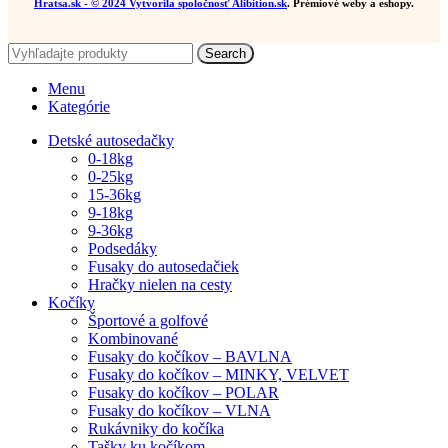
Hratsa.sk
- © 2024 Vytvorila spoločnosť
Alibition.sk
. Prémiové weby a eshopy.
Search
Menu
Kategórie
Detské autosedačky
0-18kg
0-25kg
15-36kg
9-18kg
9-36kg
Podsedáky
Fusaky do autosedačiek
Hračky nielen na cesty
Kočíky
Športové a golfové
Kombinované
Fusaky do kočíkov – BAVLNA
Fusaky do kočíkov – MINKY, VELVET
Fusaky do kočíkov – POLAR
Fusaky do kočíkov – VLNA
Rukávniky do kočíka
Tašky ku kočíkom