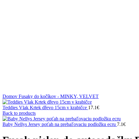
Klikni na zväčšenie
Domov
Fusaky do kočíkov - MINKY, VELVET
Teddies Vlak Krtek dřevo 15cm v krabičce
17.1
€
Back to products
Baby Nellys Jersey poťah na prebaľovaciu podložku ecru
7.1
€