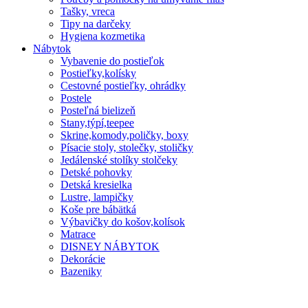
Tašky, vreca
Tipy na darčeky
Hygiena kozmetika
Nábytok
Vybavenie do postieľok
Postieľky,kolísky
Cestovné postieľky, ohrádky
Postele
Posteľná bielizeň
Stany,týpí,teepee
Skrine,komody,poličky, boxy
Písacie stoly, stolečky, stoličky
Jedálenské stolíky stolčeky
Detské pohovky
Detská kresielka
Lustre, lampičky
Koše pre bábätká
Výbavičky do košov,kolísok
Matrace
DISNEY NÁBYTOK
Dekorácie
Bazeniky