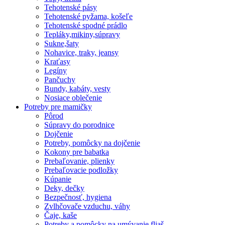
Tehotenské pásy
Tehotenské pyžama, košeľe
Tehotenské spodné prádlo
Tepláky,mikiny,súpravy
Sukne,šaty
Nohavice, traky, jeansy
Kraťasy
Legíny
Pančuchy
Bundy, kabáty, vesty
Nosiace oblečenie
Potreby pre mamičky
Pôrod
Súpravy do porodnice
Dojčenie
Potreby, pomôcky na dojčenie
Kokony pre babatka
Prebaľovanie, plienky
Prebaľovacie podložky
Kúpanie
Deky, dečky
Bezpečnosť, hygiena
Zvlhčovače vzduchu, váhy
Čaje, kaše
Potreby a pomôcky na umývanie fliaš