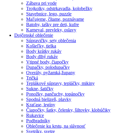
Zábava pri vode
Trojkolky, odstrkavadla, kolobežky
Stavebnice, lego, puzzle
Maľujeme, čítame, poznávame
Batohy, tašky pre deti, kufre
Karneval, prevleky, oslavy
Dojčenské oblečenie
Súpravičky, sety oblečenia
Košieľky, tielka
Body krátky rukáv
Body dlhý rukáv
Vtipné body, čiapočky
Dupačky, polodupačky
Overály, pyžamká,župany
Tričká
Teplákové súpravy, tepláčky, mikiny
Sukne, šatičky
Ponožky, pančuchy, topánočky
Spodná bielizeň, plavky
Kraťase, legíny
Čiapočky, šatky, čelenky, šiltovky, klobúčiky
Rukavice
Podbradníky
Oblečenie ku krstu, na slávnosť
Svetríky, svetre