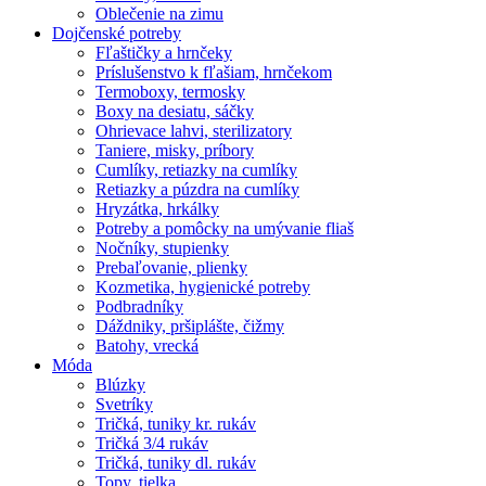
Oblečenie na zimu
Dojčenské potreby
Fľaštičky a hrnčeky
Príslušenstvo k fľašiam, hrnčekom
Termoboxy, termosky
Boxy na desiatu, sáčky
Ohrievace lahvi, sterilizatory
Taniere, misky, príbory
Cumlíky, retiazky na cumlíky
Retiazky a púzdra na cumlíky
Hryzátka, hrkálky
Potreby a pomôcky na umývanie fliaš
Nočníky, stupienky
Prebaľovanie, plienky
Kozmetika, hygienické potreby
Podbradníky
Dáždniky, pršiplášte, čižmy
Batohy, vrecká
Móda
Blúzky
Svetríky
Tričká, tuniky kr. rukáv
Tričká 3/4 rukáv
Tričká, tuniky dl. rukáv
Topy, tielka