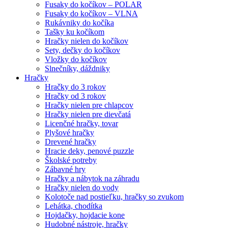
Fusaky do kočíkov – POLAR
Fusaky do kočíkov – VLNA
Rukávniky do kočíka
Tašky ku kočíkom
Hračky nielen do kočíkov
Sety, dečky do kočíkov
Vložky do kočíkov
Slnečníky, dáždniky
Hračky
Hračky do 3 rokov
Hračky od 3 rokov
Hračky nielen pre chlapcov
Hračky nielen pre dievčatá
Licenčné hračky, tovar
Plyšové hračky
Drevené hračky
Hracie deky, penové puzzle
Školské potreby
Zábavné hry
Hračky a nábytok na záhradu
Hračky nielen do vody
Kolotoče nad postieľku, hračky so zvukom
Lehátka, chodítka
Hojdačky, hojdacie kone
Hudobné nástroje, hračky