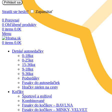
Prihlásiť sa
Stratili ste heslo?
Zapamätať
0
Porovnaj
0
Obľúbené produkty
0
items
0.0
€
Menu
0
items
0.0
€
Detské autosedačky
0-18kg
0-25kg
15-36kg
9-18kg
9-36kg
Podsedáky
Fusaky do autosedačiek
Hračky nielen na cesty
Kočíky
Športové a golfové
Kombinované
Fusaky do kočíkov – BAVLNA
Fusaky do kočíkov – MINKY, VELVET