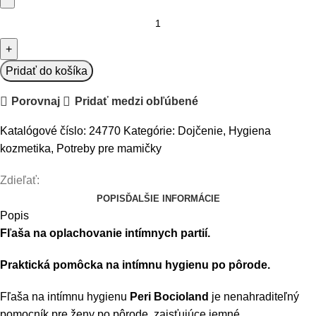
množstvo
Fľaša
na
intímnu
Pridať do košíka
hygienu
Porovnaj
Pridať medzi obľúbené
po
pôrode
Katalógové číslo:
24770
Kategórie:
Dojčenie
,
Hygiena
kozmetika
,
Potreby pre mamičky
Zdieľať:
POPIS
ĎALŠIE INFORMÁCIE
Popis
Fľaša na oplachovanie intímnych partií.
Praktická pomôcka na intímnu hygienu po pôrode.
Fľaša na intímnu hygienu
Peri Bocioland
je nenahraditeľný
pomocník pre ženy po pôrode, zaisťujúce jemné