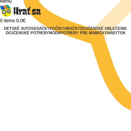
Menu
0.0
€
0
items
DETSKÉ AUTOSEDAČKY
KOČÍKY
HRAČKY
DOJČENSKÉ OBLEČENIE
DOJČENSKÉ POTREBY
MÓDA
POTREBY PRE MAMIČKY
NÁBYTOK
Klikni na zväčšenie