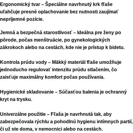
Ergonomický tvar
– Špeciálne navrhnutý krk fľaše
uľahčuje presné oplachovanie bez nutnosti zaujímať
nepríjemné pozície.
Jemná a bezpečná starostlivosť
– Ideálna pre ženy po
pôrode, počas menštruácie, po gynekologických
zákrokoch alebo na cestách, kde nie je prístup k bidetu.
Kontrola prúdu vody
– Mäkký materiál fľaše umožňuje
jednoducho regulovať intenzitu prúdu stlačením, čo
zaisťuje maximálny komfort počas používania.
Hygienické skladovanie
– Súčasťou balenia je ochranný
kryt na trysku.
Univerzálne použitie
– Fľaša je navrhnutá tak, aby
zabezpečovala rýchlu a pohodlnú hygienu intímnych partií,
či už ste doma, v nemocnici alebo na cestách.