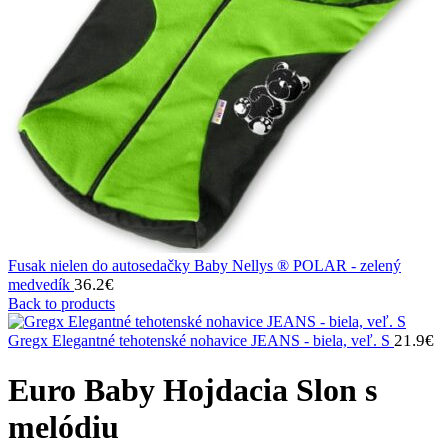
Fusak nielen do autosedačky Baby Nellys ® POLAR - zelený
36.2
€
medvedík
Back to products
21.9
€
Gregx Elegantné tehotenské nohavice JEANS - biela, veľ. S
Euro Baby Hojdacia Slon s
melódiu