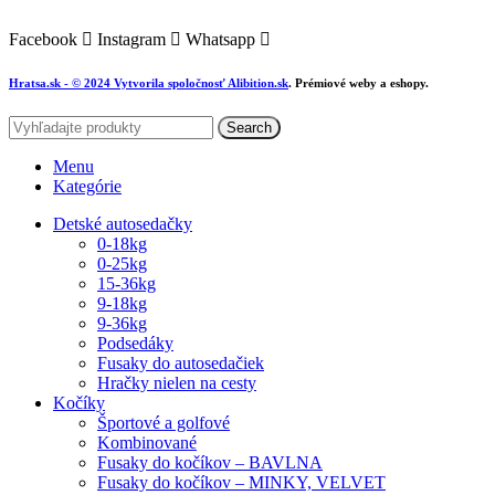
Facebook
Instagram
Whatsapp
Hratsa.sk
- © 2024 Vytvorila spoločnosť
Alibition.sk
. Prémiové weby a eshopy.
Search
Menu
Kategórie
Detské autosedačky
0-18kg
0-25kg
15-36kg
9-18kg
9-36kg
Podsedáky
Fusaky do autosedačiek
Hračky nielen na cesty
Kočíky
Športové a golfové
Kombinované
Fusaky do kočíkov – BAVLNA
Fusaky do kočíkov – MINKY, VELVET