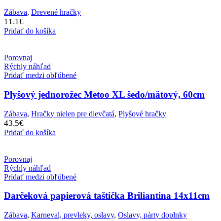
Zábava
,
Drevené hračky
11.1
€
Pridať do košíka
Porovnaj
Rýchly náhľad
Pridať medzi obľúbené
Plyšový jednorožec Metoo XL šedo/mätový, 60cm
Zábava
,
Hračky nielen pre dievčatá
,
Plyšové hračky
43.5
€
Pridať do košíka
Porovnaj
Rýchly náhľad
Pridať medzi obľúbené
Darčeková papierová taštička Briliantina 14x11cm
Zábava
,
Karneval, prevleky, oslavy
,
Oslavy, párty doplnky