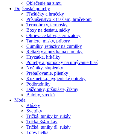
Oblečenie na zimu
Dojčenské potreby
Fľaštičky a hrnčeky
Príslušenstvo k fľašiam, hrnčekom
Termoboxy, termosky
Boxy na desiatu, sáčky
Ohrievace lahvi, sterilizatory
Taniere, misky, príbory
Cumlíky, retiazky na cumlíky
Retiazky a púzdra na cumlíky
Hryzátka, hrkálky
Potreby a pomôcky na umývanie fliaš
Nočníky, stupienky
Prebaľovanie, plienky
Kozmetika, hygienické potreby
Podbradníky
Dáždniky, pršiplášte, čižmy
Batohy, vrecká
Móda
Blúzky
Svetríky
Tričká, tuniky kr. rukáv
Tričká 3/4 rukáv
Tričká, tuniky dl. rukáv
Topy, tielka