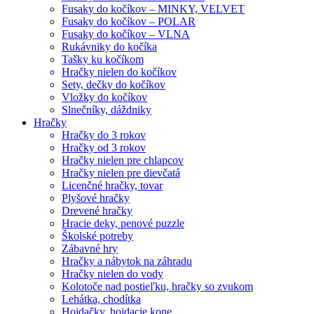
Fusaky do kočíkov – MINKY, VELVET
Fusaky do kočíkov – POLAR
Fusaky do kočíkov – VLNA
Rukávniky do kočíka
Tašky ku kočíkom
Hračky nielen do kočíkov
Sety, dečky do kočíkov
Vložky do kočíkov
Slnečníky, dáždniky
Hračky
Hračky do 3 rokov
Hračky od 3 rokov
Hračky nielen pre chlapcov
Hračky nielen pre dievčatá
Licenčné hračky, tovar
Plyšové hračky
Drevené hračky
Hracie deky, penové puzzle
Školské potreby
Zábavné hry
Hračky a nábytok na záhradu
Hračky nielen do vody
Kolotoče nad postieľku, hračky so zvukom
Lehátka, chodítka
Hojdačky, hojdacie kone