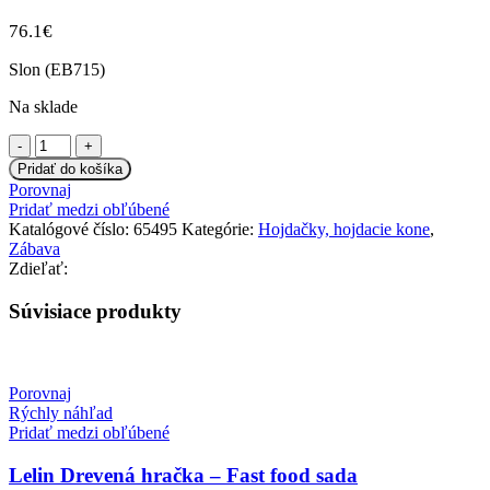
76.1
€
Slon (EB715)
Na sklade
množstvo
Euro
Pridať do košíka
Baby
Porovnaj
Hojdacia
Pridať medzi obľúbené
Slon
Katalógové číslo:
65495
Kategórie:
Hojdačky, hojdacie kone
,
s
Zábava
melódiu
Zdieľať:
Súvisiace produkty
Porovnaj
Rýchly náhľad
Pridať medzi obľúbené
Lelin Drevená hračka – Fast food sada