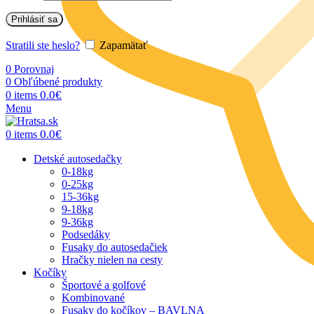
Prihlásiť sa
Stratili ste heslo?
Zapamätať
0
Porovnaj
0
Obľúbené produkty
0.0
€
0
items
Menu
0.0
€
0
items
Detské autosedačky
0-18kg
0-25kg
15-36kg
9-18kg
9-36kg
Podsedáky
Fusaky do autosedačiek
Hračky nielen na cesty
Kočíky
Športové a golfové
Kombinované
Fusaky do kočíkov – BAVLNA