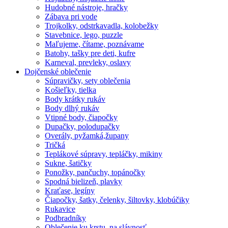
Hudobné nástroje, hračky
Zábava pri vode
Trojkolky, odstrkavadla, kolobežky
Stavebnice, lego, puzzle
Maľujeme, čítame, poznávame
Batohy, tašky pre deti, kufre
Karneval, prevleky, oslavy
Dojčenské oblečenie
Súpravičky, sety oblečenia
Košieľky, tielka
Body krátky rukáv
Body dlhý rukáv
Vtipné body, čiapočky
Dupačky, polodupačky
Overály, pyžamká,župany
Tričká
Teplákové súpravy, tepláčky, mikiny
Sukne, šatičky
Ponožky, pančuchy, topánočky
Spodná bielizeň, plavky
Kraťase, legíny
Čiapočky, šatky, čelenky, šiltovky, klobúčiky
Rukavice
Podbradníky
Oblečenie ku krstu, na slávnosť