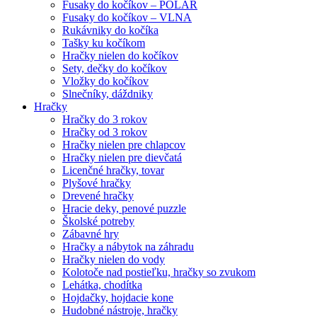
Fusaky do kočíkov – POLAR
Fusaky do kočíkov – VLNA
Rukávniky do kočíka
Tašky ku kočíkom
Hračky nielen do kočíkov
Sety, dečky do kočíkov
Vložky do kočíkov
Slnečníky, dáždniky
Hračky
Hračky do 3 rokov
Hračky od 3 rokov
Hračky nielen pre chlapcov
Hračky nielen pre dievčatá
Licenčné hračky, tovar
Plyšové hračky
Drevené hračky
Hracie deky, penové puzzle
Školské potreby
Zábavné hry
Hračky a nábytok na záhradu
Hračky nielen do vody
Kolotoče nad postieľku, hračky so zvukom
Lehátka, chodítka
Hojdačky, hojdacie kone
Hudobné nástroje, hračky