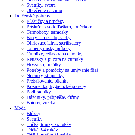
Svetríky, svetre
Oblečenie na zimu
Dojčenské potreby
Fľaštičky a hrnčeky
Príslušenstvo k fľašiam, hrnčekom
Termoboxy, termosky
Boxy na desiatu, sáčky
Ohrievace lahvi, sterilizatory
Taniere, misky, príbory
Cumlíky, retiazky na cumlíky
Retiazky a púzdra na cumlíky
Hryzátka, hrkálky
Potreby a pomôcky na umývanie fliaš
Nočníky, stupienky
Prebaľovanie, plienky
Kozmetika, hygienické potreby
Podbradníky
Dáždniky, pršiplášte, čižmy
Batohy, vrecká
Móda
Blúzky
Svetríky
Tričká, tuniky kr. rukáv
Tričká 3/4 rukáv