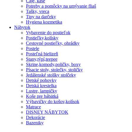
Čaje, kaše
Potreby a pomôcky na umývanie fliaš
Tašky, vreca
Tipy na darčeky
Hygiena kozmetika
Nábytok
Vybavenie do postieľok
Postieľky,kolísky
Cestovné postieľky, ohrádky
Postele
Posteľná bielizeň
Stany,týpí,teepee
Skrine,komody,poličky, boxy
Písacie stoly, stolečky, stoličky
Jedálenské stolíky stolčeky
Detské pohovky
Detská kresielka
Lustre, lampičky
Koše pre bábätká
Výbavičky do košov,kolísok
Matrace
DISNEY NÁBYTOK
Dekorácie
Bazeniky