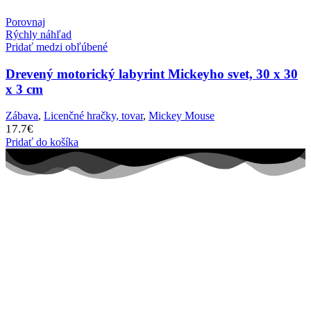
Porovnaj
Rýchly náhľad
Pridať medzi obľúbené
Drevený motorický labyrint Mickeyho svet, 30 x 30
x 3 cm
Zábava
,
Licenčné hračky, tovar
,
Mickey Mouse
17.7
€
Pridať do košíka