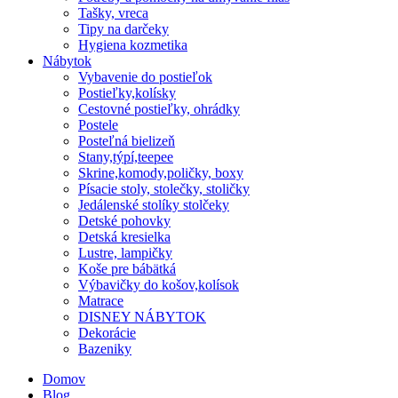
Tašky, vreca
Tipy na darčeky
Hygiena kozmetika
Nábytok
Vybavenie do postieľok
Postieľky,kolísky
Cestovné postieľky, ohrádky
Postele
Posteľná bielizeň
Stany,týpí,teepee
Skrine,komody,poličky, boxy
Písacie stoly, stolečky, stoličky
Jedálenské stolíky stolčeky
Detské pohovky
Detská kresielka
Lustre, lampičky
Koše pre bábätká
Výbavičky do košov,kolísok
Matrace
DISNEY NÁBYTOK
Dekorácie
Bazeniky
Domov
Blog