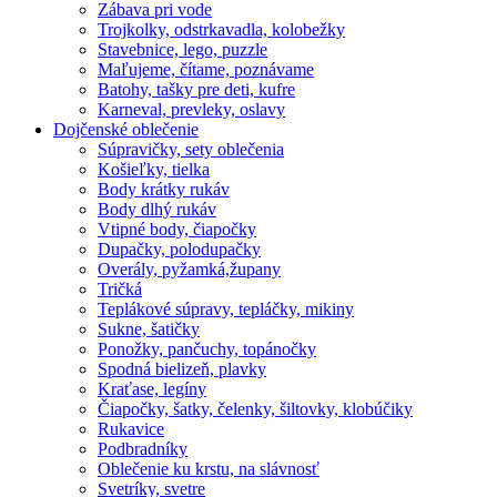
Zábava pri vode
Trojkolky, odstrkavadla, kolobežky
Stavebnice, lego, puzzle
Maľujeme, čítame, poznávame
Batohy, tašky pre deti, kufre
Karneval, prevleky, oslavy
Dojčenské oblečenie
Súpravičky, sety oblečenia
Košieľky, tielka
Body krátky rukáv
Body dlhý rukáv
Vtipné body, čiapočky
Dupačky, polodupačky
Overály, pyžamká,župany
Tričká
Teplákové súpravy, tepláčky, mikiny
Sukne, šatičky
Ponožky, pančuchy, topánočky
Spodná bielizeň, plavky
Kraťase, legíny
Čiapočky, šatky, čelenky, šiltovky, klobúčiky
Rukavice
Podbradníky
Oblečenie ku krstu, na slávnosť
Svetríky, svetre