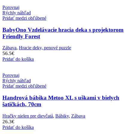
Porovnaj
Rýchly náhľad
Pridať medzi obľúbené
BabyOno Vzdelávacie hracia deka s projektorom
Friendly Forest
Zábava
,
Hracie deky, penové puzzle
56.5
€
Pridať do košíka
Porovnaj
Rýchly náhľad
Pridať medzi obľúbené
Handrová bábika Metoo XL s uškami v bielych
šatičkách, 70cm
Hračky nielen pre dievčatá
,
Bábiky
,
Zábava
26.3
€
Pridať do košíka