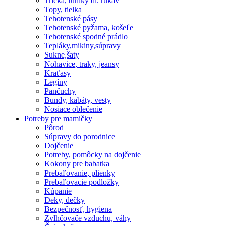
Tričká, tuniky dl. rukáv
Topy, tielka
Tehotenské pásy
Tehotenské pyžama, košeľe
Tehotenské spodné prádlo
Tepláky,mikiny,súpravy
Sukne,šaty
Nohavice, traky, jeansy
Kraťasy
Legíny
Pančuchy
Bundy, kabáty, vesty
Nosiace oblečenie
Potreby pre mamičky
Pôrod
Súpravy do porodnice
Dojčenie
Potreby, pomôcky na dojčenie
Kokony pre babatka
Prebaľovanie, plienky
Prebaľovacie podložky
Kúpanie
Deky, dečky
Bezpečnosť, hygiena
Zvlhčovače vzduchu, váhy