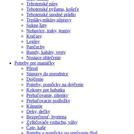
Tehotenské pásy
Tehotenské pyžama, košeľe
Tehotenské spodné prádlo
Tepláky,mikiny,súpravy
Sukne,šaty
Nohavice, traky, jeansy
Kraťasy
Legíny
Pančuchy
Bundy, kabáty, vesty
Nosiace oblečenie
Potreby pre mamičky
Pôrod
Súpravy do porodnice
Dojčenie
Potreby, pomôcky na dojčenie
Kokony pre babatka
Prebaľovanie, plienky
Prebaľovacie podložky
Kúpanie
Deky, dečky
Bezpečnosť, hygiena
Zvlhčovače vzduchu, váhy
Čaje, kaše
Potreby a pomôcky na umývanie fliaš