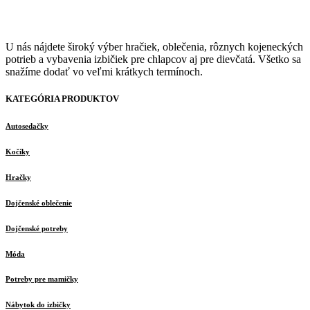
U nás nájdete široký výber hračiek, oblečenia, rôznych kojeneckých
potrieb a vybavenia izbičiek pre chlapcov aj pre dievčatá. Všetko sa
snažíme dodať vo veľmi krátkych termínoch.
KATEGÓRIA PRODUKTOV
Autosedačky
Kočíky
Hračky
Dojčenské oblečenie
Dojčenské potreby
Móda
Potreby pre mamičky
Nábytok do izbičky