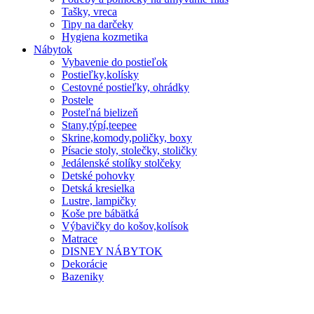
Tašky, vreca
Tipy na darčeky
Hygiena kozmetika
Nábytok
Vybavenie do postieľok
Postieľky,kolísky
Cestovné postieľky, ohrádky
Postele
Posteľná bielizeň
Stany,týpí,teepee
Skrine,komody,poličky, boxy
Písacie stoly, stolečky, stoličky
Jedálenské stolíky stolčeky
Detské pohovky
Detská kresielka
Lustre, lampičky
Koše pre bábätká
Výbavičky do košov,kolísok
Matrace
DISNEY NÁBYTOK
Dekorácie
Bazeniky