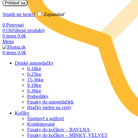
Prihlásiť sa
Stratili ste heslo?
Zapamätať
0
Porovnaj
0
Obľúbené produkty
0
items
0.0
€
Menu
0
items
0.0
€
Detské autosedačky
0-18kg
0-25kg
15-36kg
9-18kg
9-36kg
Podsedáky
Fusaky do autosedačiek
Hračky nielen na cesty
Kočíky
Športové a golfové
Kombinované
Fusaky do kočíkov – BAVLNA
Fusaky do kočíkov – MINKY, VELVET