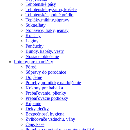
Tehotenské pásy
Tehotenské pyžama, košeľe
Tehotenské spodné prádlo
Tepláky,mikiny,súpravy
Sukne,šaty
Nohavice, traky, jeansy
Kraťasy
Legíny
Pančuchy
Bundy, kabáty, vesty
Nosiace oblečenie
Potreby pre mamičky
Pôrod
Súpravy do porodnice
Dojčenie
Potreby, pomôcky na dojčenie
Kokony pre babatka
Prebaľovanie, plienky
Prebaľovacie podložky
Kúpanie
Deky, dečky
Bezpečnosť, hygiena
Zvlhčovače vzduchu, váhy
Čaje, kaše
Potreby a pomôcky na umývanie fliaš