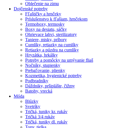
Oblečenie na zimu
Dojčenské potreby
Fľaštičky a hrnčeky
Príslušenstvo k fľašiam, hrnčekom
Termoboxy, termosky
Boxy na desiatu, sáčky
Ohrievace lahvi, sterilizatory
Taniere, misky, príbory
Cumlíky, retiazky na cumlíky
Retiazky a púzdra na cumlíky
Hryzátka, hrkálky
Potreby a pomôcky na umývanie fliaš
Nočníky, stupienky
Prebaľovanie, plienky
Kozmetika, hygienické potreby
Podbradníky
Dáždniky, pršiplášte, čižmy
Batohy, vrecká
Móda
Blúzky
Svetríky
Tričká, tuniky kr. rukáv
Tričká 3/4 rukáv
Tričká, tuniky dl. rukáv
Topy, tielka