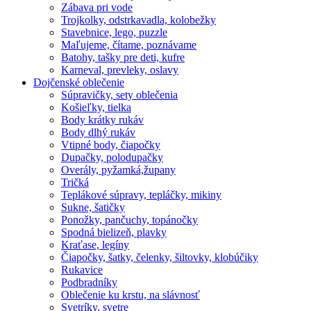
Zábava pri vode
Trojkolky, odstrkavadla, kolobežky
Stavebnice, lego, puzzle
Maľujeme, čítame, poznávame
Batohy, tašky pre deti, kufre
Karneval, prevleky, oslavy
Dojčenské oblečenie
Súpravičky, sety oblečenia
Košieľky, tielka
Body krátky rukáv
Body dlhý rukáv
Vtipné body, čiapočky
Dupačky, polodupačky
Overály, pyžamká,župany
Tričká
Teplákové súpravy, tepláčky, mikiny
Sukne, šatičky
Ponožky, pančuchy, topánočky
Spodná bielizeň, plavky
Kraťase, legíny
Čiapočky, šatky, čelenky, šiltovky, klobúčiky
Rukavice
Podbradníky
Oblečenie ku krstu, na slávnosť
Svetríky, svetre