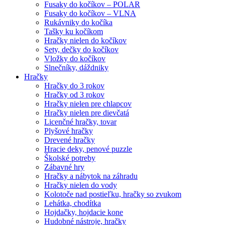
Fusaky do kočíkov – POLAR
Fusaky do kočíkov – VLNA
Rukávniky do kočíka
Tašky ku kočíkom
Hračky nielen do kočíkov
Sety, dečky do kočíkov
Vložky do kočíkov
Slnečníky, dáždniky
Hračky
Hračky do 3 rokov
Hračky od 3 rokov
Hračky nielen pre chlapcov
Hračky nielen pre dievčatá
Licenčné hračky, tovar
Plyšové hračky
Drevené hračky
Hracie deky, penové puzzle
Školské potreby
Zábavné hry
Hračky a nábytok na záhradu
Hračky nielen do vody
Kolotoče nad postieľku, hračky so zvukom
Lehátka, chodítka
Hojdačky, hojdacie kone
Hudobné nástroje, hračky