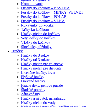
Kombinované
Fusaky do kočíkov – BAVLNA
Fusaky do kočíkov – MINKY, VELVET
Fusaky do kočíkov – POLAR
Fusaky do kočíkov – VLNA
Rukávniky do kočíka
Tašky ku kočíkom
Hračky nielen do kočíkov
Sety, dečky do kočíkov
Vložky do kočíkov
Slnečníky, dáždniky
Hračky
Hračky do 3 rokov
Hračky od 3 rokov
Hračky nielen pre chlapcov
Hračky nielen pre dievčatá
Licenčné hračky, tovar
Plyšové hračky
Drevené hračky
Hracie deky, penové puzzle
Školské potreby
Zábavné hry
Hračky a nábytok na záhradu
Hračky nielen do vody
Kolotoče nad postieľku, hračky so zvukom