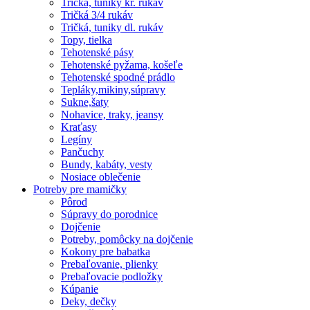
Tričká, tuniky kr. rukáv
Tričká 3/4 rukáv
Tričká, tuniky dl. rukáv
Topy, tielka
Tehotenské pásy
Tehotenské pyžama, košeľe
Tehotenské spodné prádlo
Tepláky,mikiny,súpravy
Sukne,šaty
Nohavice, traky, jeansy
Kraťasy
Legíny
Pančuchy
Bundy, kabáty, vesty
Nosiace oblečenie
Potreby pre mamičky
Pôrod
Súpravy do porodnice
Dojčenie
Potreby, pomôcky na dojčenie
Kokony pre babatka
Prebaľovanie, plienky
Prebaľovacie podložky
Kúpanie
Deky, dečky