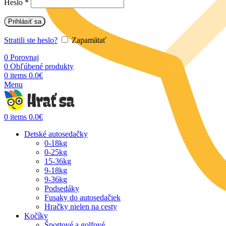
Heslo
*
Prihlásiť sa
Stratili ste heslo?
Zapamätať
0
Porovnaj
0
Obľúbené produkty
0
items
0.0
€
Menu
0
items
0.0
€
Detské autosedačky
0-18kg
0-25kg
15-36kg
9-18kg
9-36kg
Podsedáky
Fusaky do autosedačiek
Hračky nielen na cesty
Kočíky
Športové a golfové