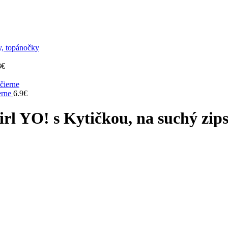
, topánočky
8
€
erne
6.9
€
rl YO! s Kytičkou, na suchý zip