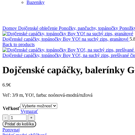
Bazeniky
Klikni na zväčšenie
Domov
Dojčenské oblečenie
Ponožky, pančuchy, topánočky
Ponožky
Dojčenské capáčky, topánočky Boy YO! na suchý zips, granátové
5.
Back to products
Dojčenské capáčky, topánočky Boy YO!, na suchý zips, prešívané či
Dojčenské capáčky, balerínky Gi
6.9
€
Veľ: 3/9 m, YO!, farba: noónová-modrá/ružová
Veľkosť
Vymazať
množstvo
Dojčenské
Pridať do košíka
capáčky,
Porovnaj
balerínky