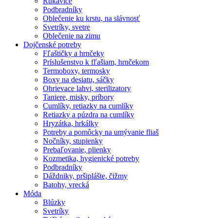
Rukavice
Podbradníky
Oblečenie ku krstu, na slávnosť
Svetríky, svetre
Oblečenie na zimu
Dojčenské potreby
Fľaštičky a hrnčeky
Príslušenstvo k fľašiam, hrnčekom
Termoboxy, termosky
Boxy na desiatu, sáčky
Ohrievace lahvi, sterilizatory
Taniere, misky, príbory
Cumlíky, retiazky na cumlíky
Retiazky a púzdra na cumlíky
Hryzátka, hrkálky
Potreby a pomôcky na umývanie fliaš
Nočníky, stupienky
Prebaľovanie, plienky
Kozmetika, hygienické potreby
Podbradníky
Dáždniky, pršiplášte, čižmy
Batohy, vrecká
Móda
Blúzky
Svetríky