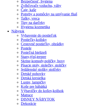
Bezpečnosť, hygiena
Zvlhčovače vzduchu, váhy
Čaje, kaše
Potreby a pomôcky na umývanie fliaš
Tašky, vreca
Tipy na darčeky
Hygiena kozmetika
Nábytok
Vybavenie do postieľok
Postieľky,kolísky
Cestovné postieľky, ohrádky
Postele
Posteľná bielizeň
Stany,týpí,teepee
Skrine,komody,poličky, boxy
Písacie stoly, stolečky, stoličky
Jedálenské stolíky stolčeky
Detské pohovky
Detská kresielka
Lustre, lampičky
Koše pre bábätká
Výbavičky do košov,kolísok
Matrace
DISNEY NÁBYTOK
Dekorácie