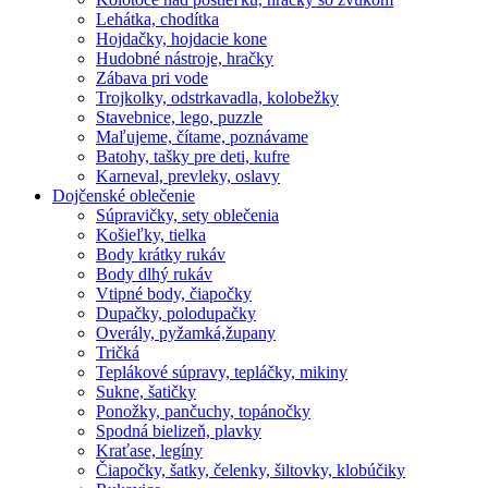
Lehátka, chodítka
Hojdačky, hojdacie kone
Hudobné nástroje, hračky
Zábava pri vode
Trojkolky, odstrkavadla, kolobežky
Stavebnice, lego, puzzle
Maľujeme, čítame, poznávame
Batohy, tašky pre deti, kufre
Karneval, prevleky, oslavy
Dojčenské oblečenie
Súpravičky, sety oblečenia
Košieľky, tielka
Body krátky rukáv
Body dlhý rukáv
Vtipné body, čiapočky
Dupačky, polodupačky
Overály, pyžamká,župany
Tričká
Teplákové súpravy, tepláčky, mikiny
Sukne, šatičky
Ponožky, pančuchy, topánočky
Spodná bielizeň, plavky
Kraťase, legíny
Čiapočky, šatky, čelenky, šiltovky, klobúčiky