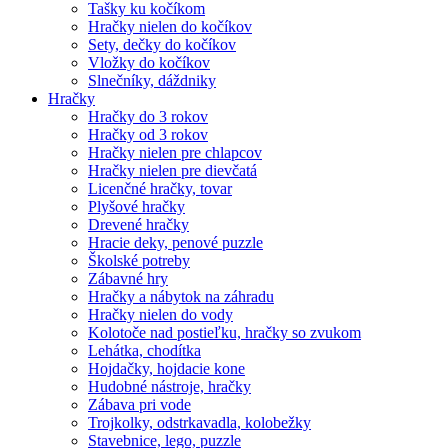
Tašky ku kočíkom
Hračky nielen do kočíkov
Sety, dečky do kočíkov
Vložky do kočíkov
Slnečníky, dáždniky
Hračky
Hračky do 3 rokov
Hračky od 3 rokov
Hračky nielen pre chlapcov
Hračky nielen pre dievčatá
Licenčné hračky, tovar
Plyšové hračky
Drevené hračky
Hracie deky, penové puzzle
Školské potreby
Zábavné hry
Hračky a nábytok na záhradu
Hračky nielen do vody
Kolotoče nad postieľku, hračky so zvukom
Lehátka, chodítka
Hojdačky, hojdacie kone
Hudobné nástroje, hračky
Zábava pri vode
Trojkolky, odstrkavadla, kolobežky
Stavebnice, lego, puzzle