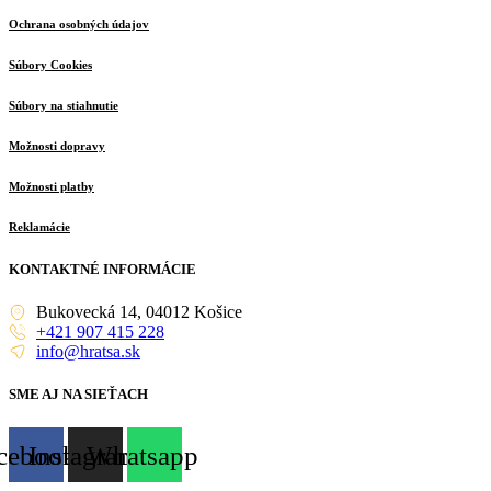
Ochrana osobných údajov
Súbory Cookies
Súbory na stiahnutie
Možnosti dopravy
Možnosti platby
Reklamácie
KONTAKTNÉ INFORMÁCIE
Bukovecká 14, 04012 Košice
+421 907 415 228
info@hratsa.sk
SME AJ NA SIEŤACH
cebook
Instagram
Whatsapp