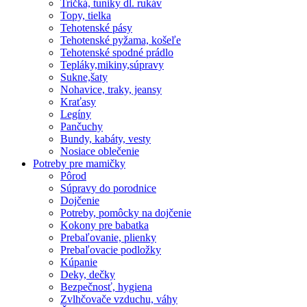
Tričká, tuniky dl. rukáv
Topy, tielka
Tehotenské pásy
Tehotenské pyžama, košeľe
Tehotenské spodné prádlo
Tepláky,mikiny,súpravy
Sukne,šaty
Nohavice, traky, jeansy
Kraťasy
Legíny
Pančuchy
Bundy, kabáty, vesty
Nosiace oblečenie
Potreby pre mamičky
Pôrod
Súpravy do porodnice
Dojčenie
Potreby, pomôcky na dojčenie
Kokony pre babatka
Prebaľovanie, plienky
Prebaľovacie podložky
Kúpanie
Deky, dečky
Bezpečnosť, hygiena
Zvlhčovače vzduchu, váhy