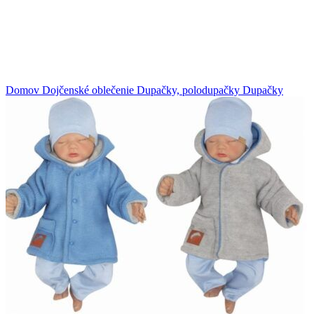
Klikni na zväčšenie
Domov
Dojčenské oblečenie
Dupačky, polodupačky
Dupačky