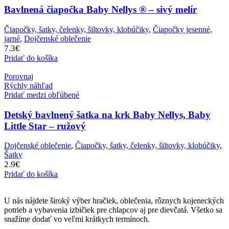
Bavlnená čiapočka Baby Nellys ® – sivý melír
Čiapočky, šatky, čelenky, šiltovky, klobúčiky
,
Čiapočky jesenné,
jarné
,
Dojčenské oblečenie
7.3
€
Pridať do košíka
Porovnaj
Rýchly náhľad
Pridať medzi obľúbené
Detský bavlnený šatka na krk Baby Nellys, Baby
Little Star – ružový
Dojčenské oblečenie
,
Čiapočky, šatky, čelenky, šiltovky, klobúčiky
,
Šatky
2.9
€
Pridať do košíka
U nás nájdete široký výber hračiek, oblečenia, rôznych kojeneckých
potrieb a vybavenia izbičiek pre chlapcov aj pre dievčatá. Všetko sa
snažíme dodať vo veľmi krátkych termínoch.