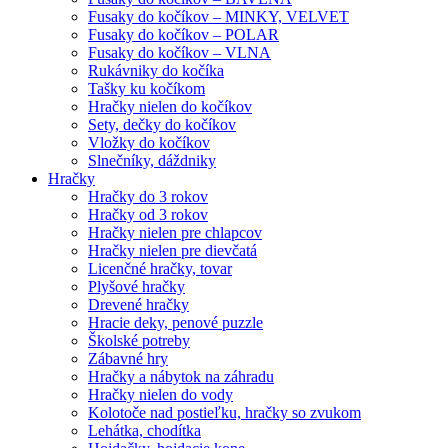
Fusaky do kočíkov – MINKY, VELVET
Fusaky do kočíkov – POLAR
Fusaky do kočíkov – VLNA
Rukávniky do kočíka
Tašky ku kočíkom
Hračky nielen do kočíkov
Sety, dečky do kočíkov
Vložky do kočíkov
Slnečníky, dáždniky
Hračky
Hračky do 3 rokov
Hračky od 3 rokov
Hračky nielen pre chlapcov
Hračky nielen pre dievčatá
Licenčné hračky, tovar
Plyšové hračky
Drevené hračky
Hracie deky, penové puzzle
Školské potreby
Zábavné hry
Hračky a nábytok na záhradu
Hračky nielen do vody
Kolotoče nad postieľku, hračky so zvukom
Lehátka, chodítka