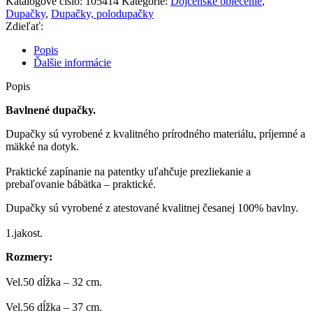
Katalógové číslo:
105414
Kategórie:
Dojčenské oblečenie
,
Dupačky
,
Dupačky, polodupačky
Zdieľať:
Popis
Ďalšie informácie
Popis
Bavlnené dupačky.
Dupačky sú vyrobené z kvalitného prírodného materiálu, príjemné a
mäkké na dotyk.
Praktické zapínanie na patentky uľahčuje prezliekanie a
prebaľovanie bábätka – praktické.
Dupačky sú vyrobené z atestované kvalitnej česanej 100% bavlny.
1.jakost.
Rozmery:
Vel.50 dĺžka – 32 cm.
Vel.56 dĺžka – 37 cm.