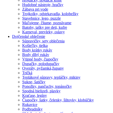
Hojdačky, hojdacie kone
Hudobné nástroje, hračky
Zábava pri vode
Trojkolky, odstrkavadla, kolobežky
Stavebnice, lego, puzzle
Maľujeme, čítame, poznávame
Batohy, tašky pre deti, kufre
Karneval, prevleky, oslavy
Dojčenské oblečenie
Súpravičky, sety oblečenia
Košieľky, tielka
Body krátky rukáv
Body dlhý rukáv
Vtipné body, čiapočky
Dupačky, polodupačky
Overály, pyžamká,župany
Tričká
Teplákové súpravy, tepláčky, mikiny
Sukne, šatičky
Ponožky, pančuchy, topánočky
Spodná bielizeň, plavky
Kraťase, legíny
Čiapočky, šatky, čelenky, šiltovky, klobúčiky
Rukavice
Podbradníky