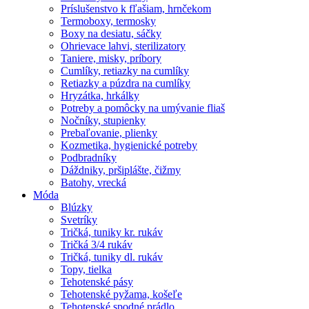
Príslušenstvo k fľašiam, hrnčekom
Termoboxy, termosky
Boxy na desiatu, sáčky
Ohrievace lahvi, sterilizatory
Taniere, misky, príbory
Cumlíky, retiazky na cumlíky
Retiazky a púzdra na cumlíky
Hryzátka, hrkálky
Potreby a pomôcky na umývanie fliaš
Nočníky, stupienky
Prebaľovanie, plienky
Kozmetika, hygienické potreby
Podbradníky
Dáždniky, pršiplášte, čižmy
Batohy, vrecká
Móda
Blúzky
Svetríky
Tričká, tuniky kr. rukáv
Tričká 3/4 rukáv
Tričká, tuniky dl. rukáv
Topy, tielka
Tehotenské pásy
Tehotenské pyžama, košeľe
Tehotenské spodné prádlo