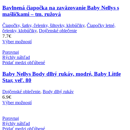
Bavlnená čiapočka na zaväzovanie Baby Nellys s
mašličkami – tm. ružová
Čiapočky, šatky, čelenky, šiltovky, klobúčiky
,
Čiapočky letné,
čelenky, klobúčiky
,
Dojčenské oblečenie
7.7
€
Výber možností
Porovnaj
Rýchly náhľad
Pridať medzi obľúbené
Baby Nellys Body dlhý rukáv, modré, Baby Little
Star, veľ. 80
Dojčenské oblečenie
,
Body dlhý rukáv
6.9
€
Výber možností
Porovnaj
Rýchly náhľad
Pridať medzi obľúbené