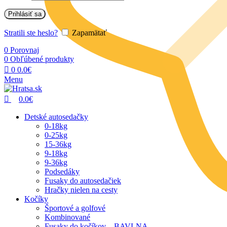
Prihlásiť sa
Stratili ste heslo?
Zapamätať
0
Porovnaj
0
Obľúbené produkty
0
0.0
€
Menu
0.0
€
Detské autosedačky
0-18kg
0-25kg
15-36kg
9-18kg
9-36kg
Podsedáky
Fusaky do autosedačiek
Hračky nielen na cesty
Kočíky
Športové a golfové
Kombinované
Fusaky do kočíkov – BAVLNA