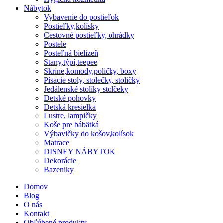
Nábytok
Vybavenie do postieľok
Postieľky,kolísky
Cestovné postieľky, ohrádky
Postele
Posteľná bielizeň
Stany,týpí,teepee
Skrine,komody,poličky, boxy
Písacie stoly, stolečky, stoličky
Jedálenské stolíky stolčeky
Detské pohovky
Detská kresielka
Lustre, lampičky
Koše pre bábätká
Výbavičky do košov,kolísok
Matrace
DISNEY NÁBYTOK
Dekorácie
Bazeniky
Domov
Blog
O nás
Kontakt
Obľúbené produkty