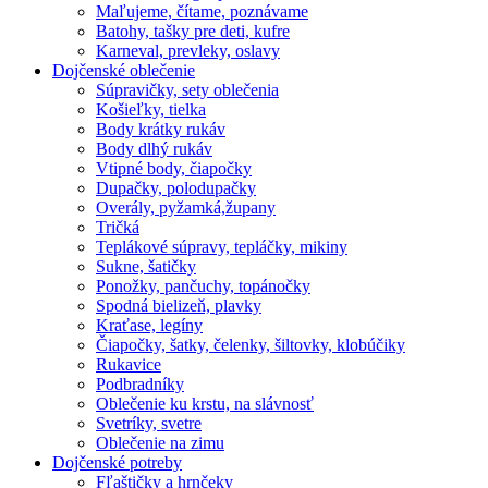
Maľujeme, čítame, poznávame
Batohy, tašky pre deti, kufre
Karneval, prevleky, oslavy
Dojčenské oblečenie
Súpravičky, sety oblečenia
Košieľky, tielka
Body krátky rukáv
Body dlhý rukáv
Vtipné body, čiapočky
Dupačky, polodupačky
Overály, pyžamká,župany
Tričká
Teplákové súpravy, tepláčky, mikiny
Sukne, šatičky
Ponožky, pančuchy, topánočky
Spodná bielizeň, plavky
Kraťase, legíny
Čiapočky, šatky, čelenky, šiltovky, klobúčiky
Rukavice
Podbradníky
Oblečenie ku krstu, na slávnosť
Svetríky, svetre
Oblečenie na zimu
Dojčenské potreby
Fľaštičky a hrnčeky