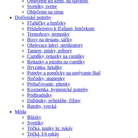
Oblečenie ku krstu, na slávnosť
Svetríky, svetre
Oblečenie na zimu
Dojčenské potreby
Fľaštičky a hrnčeky
Príslušenstvo k fľašiam, hrnčekom
Termoboxy, termosky
Boxy na desiatu, sáčky
Ohrievace lahvi, sterilizatory
Taniere, misky, príbory
Cumlíky, retiazky na cumlíky
Retiazky a púzdra na cumlíky
Hryzátka, hrkálky
Potreby a pomôcky na umývanie fliaš
Nočníky, stupienky
Prebaľovanie, plienky
Kozmetika, hygienické potreby
Podbradníky
Dáždniky, pršiplášte, čižmy
Batohy, vrecká
Móda
Blúzky
Svetríky
Tričká, tuniky kr. rukáv
Tričká 3/4 rukáv