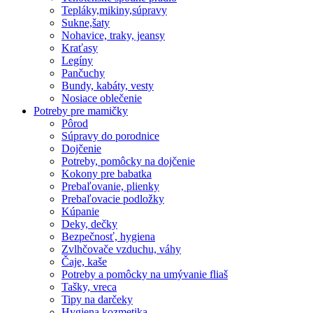
Tepláky,mikiny,súpravy
Sukne,šaty
Nohavice, traky, jeansy
Kraťasy
Legíny
Pančuchy
Bundy, kabáty, vesty
Nosiace oblečenie
Potreby pre mamičky
Pôrod
Súpravy do porodnice
Dojčenie
Potreby, pomôcky na dojčenie
Kokony pre babatka
Prebaľovanie, plienky
Prebaľovacie podložky
Kúpanie
Deky, dečky
Bezpečnosť, hygiena
Zvlhčovače vzduchu, váhy
Čaje, kaše
Potreby a pomôcky na umývanie fliaš
Tašky, vreca
Tipy na darčeky
Hygiena kozmetika