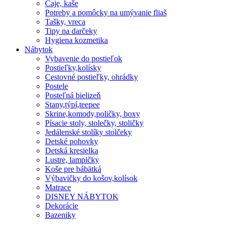
Čaje, kaše
Potreby a pomôcky na umývanie fliaš
Tašky, vreca
Tipy na darčeky
Hygiena kozmetika
Nábytok
Vybavenie do postieľok
Postieľky,kolísky
Cestovné postieľky, ohrádky
Postele
Posteľná bielizeň
Stany,týpí,teepee
Skrine,komody,poličky, boxy
Písacie stoly, stolečky, stoličky
Jedálenské stolíky stolčeky
Detské pohovky
Detská kresielka
Lustre, lampičky
Koše pre bábätká
Výbavičky do košov,kolísok
Matrace
DISNEY NÁBYTOK
Dekorácie
Bazeniky