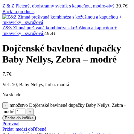
30.7
€
Z & Z Pletený, obojstranný svetrík s kapucňou, modro-sivý
Back to products
Z&Z Zimná prešívaná kombinéza s kožušinou a kapucňou +
49.4
€
rukavičky - sv.ružová
Dojčenské bavlnené dupačky
Baby Nellys, Zebra – modré
7.7
€
Veľ. 50, Baby Nellys, farba: modrá
Na sklade
množstvo Dojčenské bavlnené dupačky Baby Nellys, Zebra -
modré
Pridať do košíka
Porovnaj
Pridať medzi obľúbené