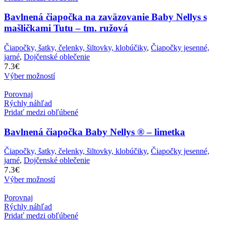
Bavlnená čiapočka na zaväzovanie Baby Nellys s
mašličkami Tutu – tm. ružová
Čiapočky, šatky, čelenky, šiltovky, klobúčiky
,
Čiapočky jesenné,
jarné
,
Dojčenské oblečenie
7.3
€
Výber možností
Porovnaj
Rýchly náhľad
Pridať medzi obľúbené
Bavlnená čiapočka Baby Nellys ® – limetka
Čiapočky, šatky, čelenky, šiltovky, klobúčiky
,
Čiapočky jesenné,
jarné
,
Dojčenské oblečenie
7.3
€
Výber možností
Porovnaj
Rýchly náhľad
Pridať medzi obľúbené