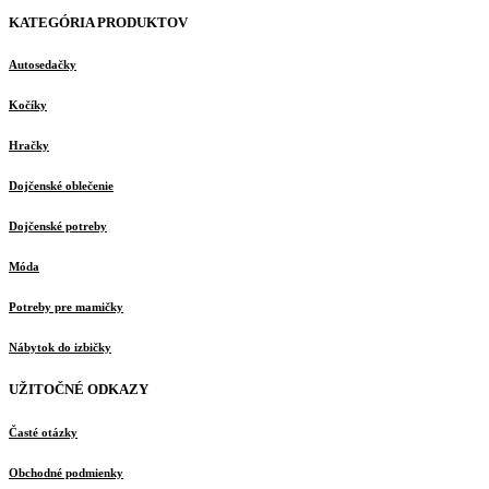
KATEGÓRIA PRODUKTOV
Autosedačky
Kočíky
Hračky
Dojčenské oblečenie
Dojčenské potreby
Móda
Potreby pre mamičky
Nábytok do izbičky
UŽITOČNÉ ODKAZY
Časté otázky
Obchodné podmienky