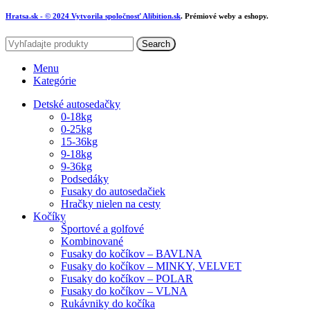
Hratsa.sk
- © 2024 Vytvorila spoločnosť
Alibition.sk
. Prémiové weby a eshopy.
Search
Menu
Kategórie
Detské autosedačky
0-18kg
0-25kg
15-36kg
9-18kg
9-36kg
Podsedáky
Fusaky do autosedačiek
Hračky nielen na cesty
Kočíky
Športové a golfové
Kombinované
Fusaky do kočíkov – BAVLNA
Fusaky do kočíkov – MINKY, VELVET
Fusaky do kočíkov – POLAR
Fusaky do kočíkov – VLNA
Rukávniky do kočíka