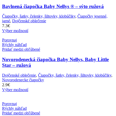
Bavlnená čiapočka Baby Nellys ® – sýto ružová
Čiapočky, šatky, čelenky, šiltovky, klobúčiky
,
Čiapočky jesenné,
jarné
,
Dojčenské oblečenie
7.3
€
Výber možností
Porovnaj
Rýchly náhľad
Pridať medzi obľúbené
Novorodenecká čiapočka Baby Nellys, Baby Little
Star – ružová
Dojčenské oblečenie
,
Čiapočky, šatky, čelenky, šiltovky, klobúčiky
,
Novorodenecke čiapočky
2.9
€
Výber možností
Porovnaj
Rýchly náhľad
Pridať medzi obľúbené