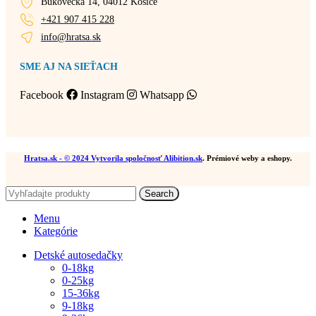
Bukovecká 14, 04012 Košice
+421 907 415 228
info@hratsa.sk
SME AJ NA SIEŤACH
Facebook
Instagram
Whatsapp
Hratsa.sk
- © 2024 Vytvorila spoločnosť
Alibition.sk
. Prémiové weby a eshopy.
Search
Menu
Kategórie
Detské autosedačky
0-18kg
0-25kg
15-36kg
9-18kg