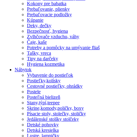
Kokony pre babatka
Prebaľovanie, plienky
Prebaľovacie podložky
Kúpanie
Deky, dečky
Bezpečnosť, hygiena
Zvlhčovače vzduchu, váhy
Čaje, kaše
Potreby a pomôcky na umývanie fliaš
Tašky, vreca
Tipy na darčeky
Hygiena kozmetika
Nábytok
Vybavenie do postieľok
Postieľky,kolísky
Cestovné postieľky, ohrádky
Postele
Posteľná bielizeň
Stany,týpí,teepee
Skrine,komody,poličky, boxy
Písacie stoly, stolečky, stoličky
Jedálenské stolíky stolčeky
Detské pohovky
Detská kresielka
Lustre, lampičky