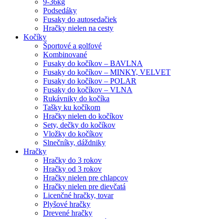
9-36kg
Podsedáky
Fusaky do autosedačiek
Hračky nielen na cesty
Kočíky
Športové a golfové
Kombinované
Fusaky do kočíkov – BAVLNA
Fusaky do kočíkov – MINKY, VELVET
Fusaky do kočíkov – POLAR
Fusaky do kočíkov – VLNA
Rukávniky do kočíka
Tašky ku kočíkom
Hračky nielen do kočíkov
Sety, dečky do kočíkov
Vložky do kočíkov
Slnečníky, dáždniky
Hračky
Hračky do 3 rokov
Hračky od 3 rokov
Hračky nielen pre chlapcov
Hračky nielen pre dievčatá
Licenčné hračky, tovar
Plyšové hračky
Drevené hračky