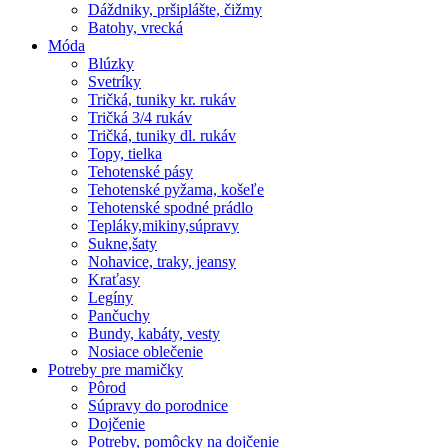
Dáždniky, pršiplášte, čižmy
Batohy, vrecká
Móda
Blúzky
Svetríky
Tričká, tuniky kr. rukáv
Tričká 3/4 rukáv
Tričká, tuniky dl. rukáv
Topy, tielka
Tehotenské pásy
Tehotenské pyžama, košeľe
Tehotenské spodné prádlo
Tepláky,mikiny,súpravy
Sukne,šaty
Nohavice, traky, jeansy
Kraťasy
Legíny
Pančuchy
Bundy, kabáty, vesty
Nosiace oblečenie
Potreby pre mamičky
Pôrod
Súpravy do porodnice
Dojčenie
Potreby, pomôcky na dojčenie