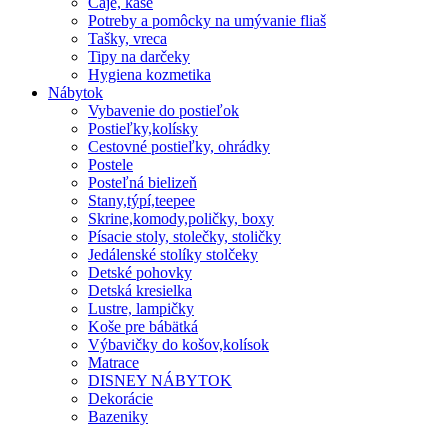
Čaje, kaše
Potreby a pomôcky na umývanie fliaš
Tašky, vreca
Tipy na darčeky
Hygiena kozmetika
Nábytok
Vybavenie do postieľok
Postieľky,kolísky
Cestovné postieľky, ohrádky
Postele
Posteľná bielizeň
Stany,týpí,teepee
Skrine,komody,poličky, boxy
Písacie stoly, stolečky, stoličky
Jedálenské stolíky stolčeky
Detské pohovky
Detská kresielka
Lustre, lampičky
Koše pre bábätká
Výbavičky do košov,kolísok
Matrace
DISNEY NÁBYTOK
Dekorácie
Bazeniky