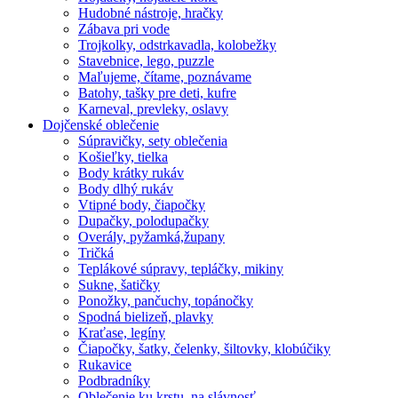
Hudobné nástroje, hračky
Zábava pri vode
Trojkolky, odstrkavadla, kolobežky
Stavebnice, lego, puzzle
Maľujeme, čítame, poznávame
Batohy, tašky pre deti, kufre
Karneval, prevleky, oslavy
Dojčenské oblečenie
Súpravičky, sety oblečenia
Košieľky, tielka
Body krátky rukáv
Body dlhý rukáv
Vtipné body, čiapočky
Dupačky, polodupačky
Overály, pyžamká,župany
Tričká
Teplákové súpravy, tepláčky, mikiny
Sukne, šatičky
Ponožky, pančuchy, topánočky
Spodná bielizeň, plavky
Kraťase, legíny
Čiapočky, šatky, čelenky, šiltovky, klobúčiky
Rukavice
Podbradníky
Oblečenie ku krstu, na slávnosť