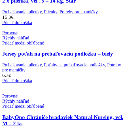
2 x plienka, veľ. 5 – 14 kg, Star
Prebaľovanie, plienky
,
Plienky
,
Potreby pre mamičky
15.3
€
Pridať do košíka
Porovnaj
Rýchly náhľad
Pridať medzi obľúbené
Jersey poťah na prebaľovaciu podložku – biely
Prebaľovanie, plienky
,
Poťahy na prebaľovacie podložky
,
Potreby
pre mamičky
6.7
€
Pridať do košíka
Porovnaj
Rýchly náhľad
Pridať medzi obľúbené
BabyOno Chrániče bradaviek Natural Nursing, vel.
M – 2 ks