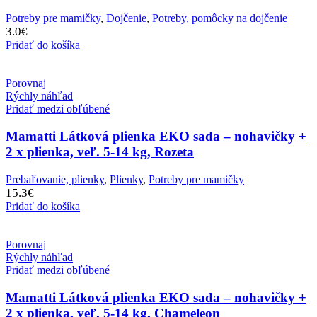
Potreby pre mamičky
,
Dojčenie
,
Potreby, pomôcky na dojčenie
3.0
€
Pridať do košíka
Porovnaj
Rýchly náhľad
Pridať medzi obľúbené
Mamatti Látková plienka EKO sada – nohavičky +
2 x plienka, veľ. 5-14 kg, Rozeta
Prebaľovanie, plienky
,
Plienky
,
Potreby pre mamičky
15.3
€
Pridať do košíka
Porovnaj
Rýchly náhľad
Pridať medzi obľúbené
Mamatti Látková plienka EKO sada – nohavičky +
2 x plienka, veľ. 5-14 kg, Chameleon