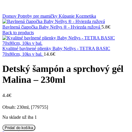
Klikni na zväčšenie
Domov
Potreby pre mamičky
Kúpanie
Kozmetika
5.8
€
Bavlnená čiapočka Baby Nellys ® - Hviezda ružová
Back to products
Kvalitné bavlnené plienky Baby Nellys - TETRA BASIC
14.6
€
70x80cm, 10ks v bal.
Detský šampón a sprchový gél
Malina – 230ml
4.4
€
Obsah: 230ml, [779755]
Na sklade už iba 1
množstvo
Pridať do košíka