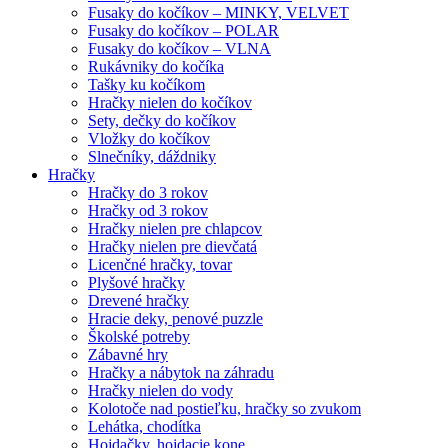
Fusaky do kočíkov – MINKY, VELVET
Fusaky do kočíkov – POLAR
Fusaky do kočíkov – VLNA
Rukávniky do kočíka
Tašky ku kočíkom
Hračky nielen do kočíkov
Sety, dečky do kočíkov
Vložky do kočíkov
Slnečníky, dáždniky
Hračky
Hračky do 3 rokov
Hračky od 3 rokov
Hračky nielen pre chlapcov
Hračky nielen pre dievčatá
Licenčné hračky, tovar
Plyšové hračky
Drevené hračky
Hracie deky, penové puzzle
Školské potreby
Zábavné hry
Hračky a nábytok na záhradu
Hračky nielen do vody
Kolotoče nad postieľku, hračky so zvukom
Lehátka, chodítka
Hojdačky, hojdacie kone