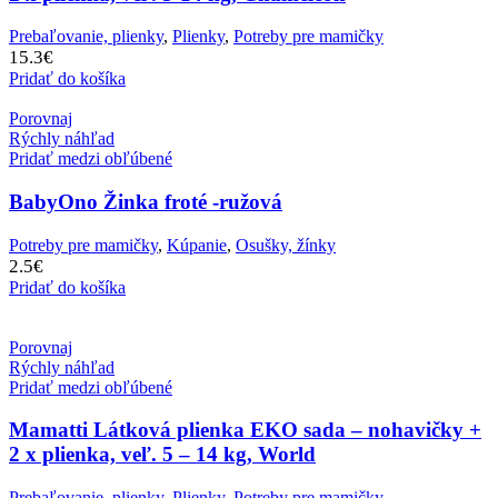
Prebaľovanie, plienky
,
Plienky
,
Potreby pre mamičky
15.3
€
Pridať do košíka
Porovnaj
Rýchly náhľad
Pridať medzi obľúbené
BabyOno Žinka froté -ružová
Potreby pre mamičky
,
Kúpanie
,
Osušky, žínky
2.5
€
Pridať do košíka
Porovnaj
Rýchly náhľad
Pridať medzi obľúbené
Mamatti Látková plienka EKO sada – nohavičky +
2 x plienka, veľ. 5 – 14 kg, World
Prebaľovanie, plienky
,
Plienky
,
Potreby pre mamičky