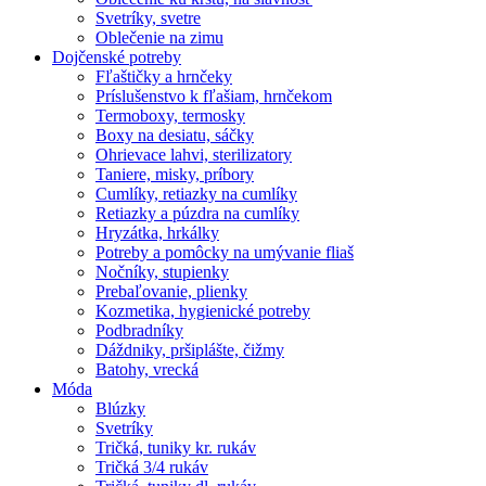
Svetríky, svetre
Oblečenie na zimu
Dojčenské potreby
Fľaštičky a hrnčeky
Príslušenstvo k fľašiam, hrnčekom
Termoboxy, termosky
Boxy na desiatu, sáčky
Ohrievace lahvi, sterilizatory
Taniere, misky, príbory
Cumlíky, retiazky na cumlíky
Retiazky a púzdra na cumlíky
Hryzátka, hrkálky
Potreby a pomôcky na umývanie fliaš
Nočníky, stupienky
Prebaľovanie, plienky
Kozmetika, hygienické potreby
Podbradníky
Dáždniky, pršiplášte, čižmy
Batohy, vrecká
Móda
Blúzky
Svetríky
Tričká, tuniky kr. rukáv
Tričká 3/4 rukáv