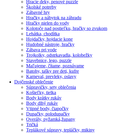
Hracie deky, penové puzzle
Školské potreby
Zábavné hry
Hračky a nábytok na záhradu
Hračky nielen do vody
Kolotoče nad postieľku, hračky so zvukom
Lehátka, chodítka
Hojdačky, hojdacie kone
Hudobné nástroje, hračky
Zábava pri vode
Trojkolky, odstrkavadla, kolobežky
Stavebnice, lego, puzzle
Maľujeme, čítame, poznávame
Batohy, tašky pre deti, kufre
Karneval, prevleky, oslavy
Dojčenské oblečenie
Súpravičky, sety oblečenia
Košieľky, tielka
Body krátky rukáv
Body dlhý rukáv
Vtipné body, čiapočky
Dupačky, polodupačky
Overály, pyžamká,župany
Tričká
Teplákové súpravy, tepláčky, mikiny