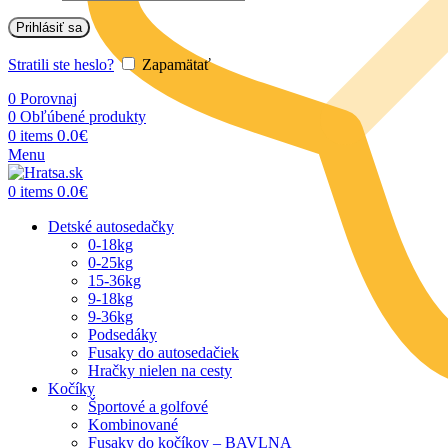
Prihlásiť sa
Stratili ste heslo?
Zapamätať
0
Porovnaj
0
Obľúbené produkty
0.0
€
0
items
Menu
0.0
€
0
items
Detské autosedačky
0-18kg
0-25kg
15-36kg
9-18kg
9-36kg
Podsedáky
Fusaky do autosedačiek
Hračky nielen na cesty
Kočíky
Športové a golfové
Kombinované
Fusaky do kočíkov – BAVLNA