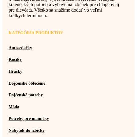
kojeneckých potrieb a vybavenia izbičiek pre chlapcov aj
pre dievčatá. Všetko sa snažíme dodať vo veľmi
krátkych termínoch.
KATEGÓRIA PRODUKTOV
Autosedačky
Kočíky
Hračky
Dojčenské oblečenie
Dojčenské potreby
Móda
Potreby pre mamičky
Nábytok do izbičky