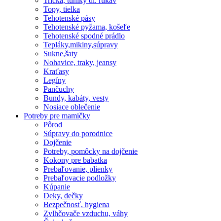
Tričká, tuniky dl. rukáv
Topy, tielka
Tehotenské pásy
Tehotenské pyžama, košeľe
Tehotenské spodné prádlo
Tepláky,mikiny,súpravy
Sukne,šaty
Nohavice, traky, jeansy
Kraťasy
Legíny
Pančuchy
Bundy, kabáty, vesty
Nosiace oblečenie
Potreby pre mamičky
Pôrod
Súpravy do porodnice
Dojčenie
Potreby, pomôcky na dojčenie
Kokony pre babatka
Prebaľovanie, plienky
Prebaľovacie podložky
Kúpanie
Deky, dečky
Bezpečnosť, hygiena
Zvlhčovače vzduchu, váhy