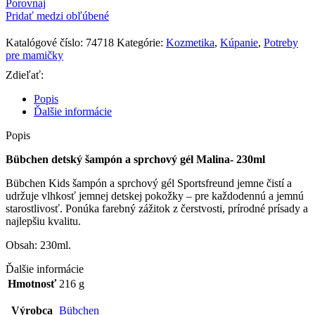
Detský
Porovnaj
šampón
Pridať medzi obľúbené
a
sprchový
Katalógové číslo:
74718
Kategórie:
Kozmetika
,
Kúpanie
,
Potreby
gél
pre mamičky
Malina
Zdieľať:
-
230ml
Popis
Ďalšie informácie
Popis
Bübchen detský šampón a sprchový gél Malina- 230ml
Bübchen Kids šampón a sprchový gél Sportsfreund jemne čistí a
udržuje vlhkosť jemnej detskej pokožky – pre každodennú a jemnú
starostlivosť. Ponúka farebný zážitok z čerstvosti, prírodné prísady a
najlepšiu kvalitu.
Obsah: 230ml.
Ďalšie informácie
Hmotnosť
216 g
Výrobca
Bübchen