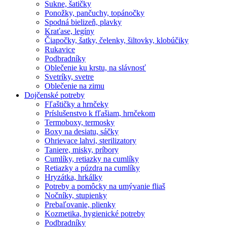
Sukne, šatičky
Ponožky, pančuchy, topánočky
Spodná bielizeň, plavky
Kraťase, legíny
Čiapočky, šatky, čelenky, šiltovky, klobúčiky
Rukavice
Podbradníky
Oblečenie ku krstu, na slávnosť
Svetríky, svetre
Oblečenie na zimu
Dojčenské potreby
Fľaštičky a hrnčeky
Príslušenstvo k fľašiam, hrnčekom
Termoboxy, termosky
Boxy na desiatu, sáčky
Ohrievace lahvi, sterilizatory
Taniere, misky, príbory
Cumlíky, retiazky na cumlíky
Retiazky a púzdra na cumlíky
Hryzátka, hrkálky
Potreby a pomôcky na umývanie fliaš
Nočníky, stupienky
Prebaľovanie, plienky
Kozmetika, hygienické potreby
Podbradníky