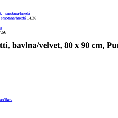
 - smotana/hnedá
14.3
€
7.6
€
i, bavlna/velvet, 80 x 90 cm, P
kočíkov