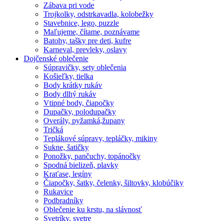
Zábava pri vode
Trojkolky, odstrkavadla, kolobežky
Stavebnice, lego, puzzle
Maľujeme, čítame, poznávame
Batohy, tašky pre deti, kufre
Karneval, prevleky, oslavy
Dojčenské oblečenie
Súpravičky, sety oblečenia
Košieľky, tielka
Body krátky rukáv
Body dlhý rukáv
Vtipné body, čiapočky
Dupačky, polodupačky
Overály, pyžamká,župany
Tričká
Teplákové súpravy, tepláčky, mikiny
Sukne, šatičky
Ponožky, pančuchy, topánočky
Spodná bielizeň, plavky
Kraťase, legíny
Čiapočky, šatky, čelenky, šiltovky, klobúčiky
Rukavice
Podbradníky
Oblečenie ku krstu, na slávnosť
Svetríky, svetre