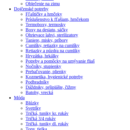
Oblečenie na zimu
Dojčenské potreby
Fľaštičky a hrnčeky
Príslušenstvo k fľašiam, hrnčekom
Termoboxy, termosky
Boxy na desiatu, sáčky
Ohrievace lahvi, sterilizatory
Taniere, misky, príbory
Cumlíky, retiazky na cumlíky
Retiazky a púzdra na cumlíky
Hryzátka, hrkálky
Potreby a pomôcky na umývanie fliaš
Nočníky, stupienky
Prebaľovanie, plienky
Kozmetika, hygienické potreby
Podbradníky
Dáždniky, pršiplášte, čižmy
Batohy, vrecká
Móda
Blúzky
Svetríky
Tričká, tuniky kr. rukáv
Tričká 3/4 rukáv
Tričká, tuniky dl. rukáv
Topy, tielka