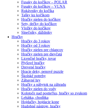
Fusaky do kočíkov – POLAR
Fusaky do kočíkov – VLNA
Rukávniky do kočíka
Tašky ku kočíkom
Hračky nielen do kočíkov
Sety, dečky do kočíkov
Vložky do kočíkov
Slnečníky, dáždniky
Hračky
Hračky do 3 rokov
Hračky od 3 rokov
Hračky nielen pre chlapcov
Hračky nielen pre dievčatá
Licenčné hračky, tovar
Plyšové hračky
Drevené hračky
Hracie deky, penové puzzle
Školské potreby
Zábavné hry
Hračky a nábytok na záhradu
Hračky nielen do vody
Kolotoče nad postieľku, hračky so zvukom
Lehátka, chodítka
Hojdačky, hojdacie kone
Hudobné nástroje, hračky