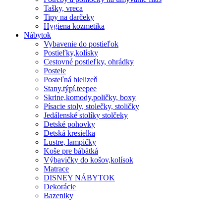
Tašky, vreca
Tipy na darčeky
Hygiena kozmetika
Nábytok
Vybavenie do postieľok
Postieľky,kolísky
Cestovné postieľky, ohrádky
Postele
Posteľná bielizeň
Stany,týpí,teepee
Skrine,komody,poličky, boxy
Písacie stoly, stolečky, stoličky
Jedálenské stolíky stolčeky
Detské pohovky
Detská kresielka
Lustre, lampičky
Koše pre bábätká
Výbavičky do košov,kolísok
Matrace
DISNEY NÁBYTOK
Dekorácie
Bazeniky