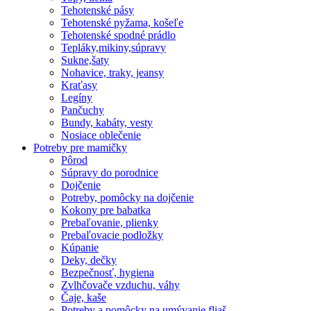
Tehotenské pásy
Tehotenské pyžama, košeľe
Tehotenské spodné prádlo
Tepláky,mikiny,súpravy
Sukne,šaty
Nohavice, traky, jeansy
Kraťasy
Legíny
Pančuchy
Bundy, kabáty, vesty
Nosiace oblečenie
Potreby pre mamičky
Pôrod
Súpravy do porodnice
Dojčenie
Potreby, pomôcky na dojčenie
Kokony pre babatka
Prebaľovanie, plienky
Prebaľovacie podložky
Kúpanie
Deky, dečky
Bezpečnosť, hygiena
Zvlhčovače vzduchu, váhy
Čaje, kaše
Potreby a pomôcky na umývanie fliaš