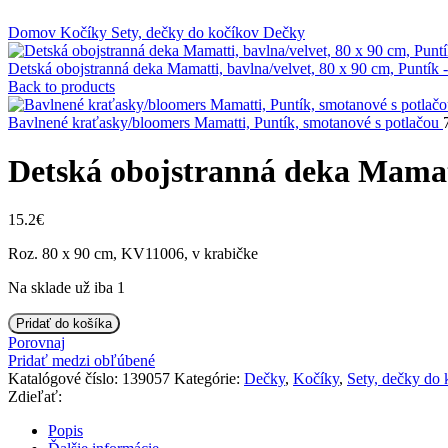
Klikni na zväčšenie
Domov
Kočíky
Sety, dečky do kočíkov
Dečky
Detská obojstranná deka Mamatti, bavlna/velvet, 80 x 90 cm, Puntík
Back to products
Bavlnené kraťasky/bloomers Mamatti, Puntík, smotanové s potlačou
Detská obojstranná deka Mamatt
15.2
€
Roz. 80 x 90 cm, KV11006, v krabičke
Na sklade už iba 1
množstvo
Pridať do košíka
Detská
Porovnaj
obojstranná
Pridať medzi obľúbené
deka
Katalógové číslo:
139057
Kategórie:
Dečky
,
Kočíky
,
Sety, dečky do 
Mamatti,
Zdieľať:
bavlna/velvet,
80
Popis
x