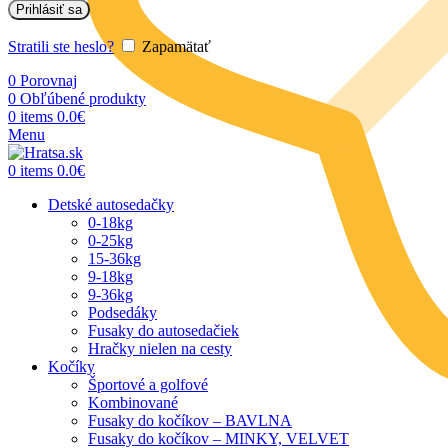
Prihlásiť sa
Stratili ste heslo?
Zapamätať
0
Porovnaj
0
Obľúbené produkty
0
items
0.0
€
Menu
0
items
0.0
€
Detské autosedačky
0-18kg
0-25kg
15-36kg
9-18kg
9-36kg
Podsedáky
Fusaky do autosedačiek
Hračky nielen na cesty
Kočíky
Športové a golfové
Kombinované
Fusaky do kočíkov – BAVLNA
Fusaky do kočíkov – MINKY, VELVET