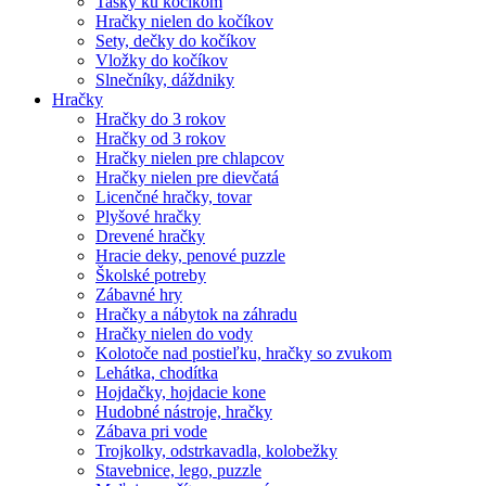
Tašky ku kočíkom
Hračky nielen do kočíkov
Sety, dečky do kočíkov
Vložky do kočíkov
Slnečníky, dáždniky
Hračky
Hračky do 3 rokov
Hračky od 3 rokov
Hračky nielen pre chlapcov
Hračky nielen pre dievčatá
Licenčné hračky, tovar
Plyšové hračky
Drevené hračky
Hracie deky, penové puzzle
Školské potreby
Zábavné hry
Hračky a nábytok na záhradu
Hračky nielen do vody
Kolotoče nad postieľku, hračky so zvukom
Lehátka, chodítka
Hojdačky, hojdacie kone
Hudobné nástroje, hračky
Zábava pri vode
Trojkolky, odstrkavadla, kolobežky
Stavebnice, lego, puzzle