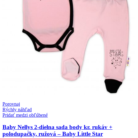
Porovnaj
Rýchly náhľad
Pridať medzi obľúbené
Baby Nellys 2-dielna sada body kr. rukáv +
polodupačky, ružová – Baby Little Star