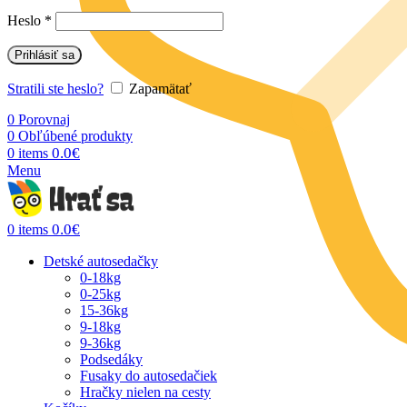
Heslo
*
Prihlásiť sa
Stratili ste heslo?
Zapamätať
0
Porovnaj
0
Obľúbené produkty
0.0
€
0
items
Menu
0.0
€
0
items
Detské autosedačky
0-18kg
0-25kg
15-36kg
9-18kg
9-36kg
Podsedáky
Fusaky do autosedačiek
Hračky nielen na cesty