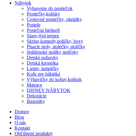
Nábytok
Vybavenie do postieľok
Postieľky,kolísky
Cestovné postieľky, ohrádky
Postele
Posteľná bielizeň
Stany,týpí,teepee
Skrine,komody,poličky, boxy
Písacie stoly, stolečky, stoličky
Jedálenské stolíky stolčeky
Detské pohovky
Detská kresielka
Lustre, lampičky
Koše pre bábätká
Výbavičky do košov,kolísok
Matrace
DISNEY NÁBYTOK
Dekorácie
Bazeniky
Domov
Blog
O nás
Kontakt
Obľúbené produkty