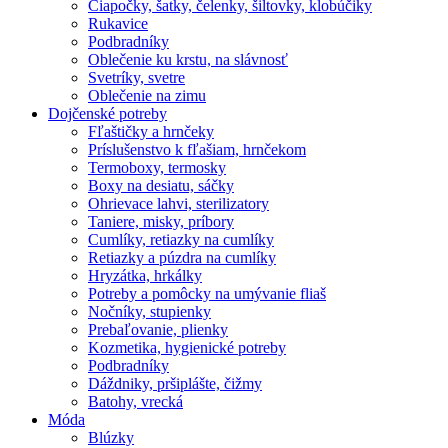
Čiapočky, šatky, čelenky, šiltovky, klobúčiky
Rukavice
Podbradníky
Oblečenie ku krstu, na slávnosť
Svetríky, svetre
Oblečenie na zimu
Dojčenské potreby
Fľaštičky a hrnčeky
Príslušenstvo k fľašiam, hrnčekom
Termoboxy, termosky
Boxy na desiatu, sáčky
Ohrievace lahvi, sterilizatory
Taniere, misky, príbory
Cumlíky, retiazky na cumlíky
Retiazky a púzdra na cumlíky
Hryzátka, hrkálky
Potreby a pomôcky na umývanie fliaš
Nočníky, stupienky
Prebaľovanie, plienky
Kozmetika, hygienické potreby
Podbradníky
Dáždniky, pršiplášte, čižmy
Batohy, vrecká
Móda
Blúzky