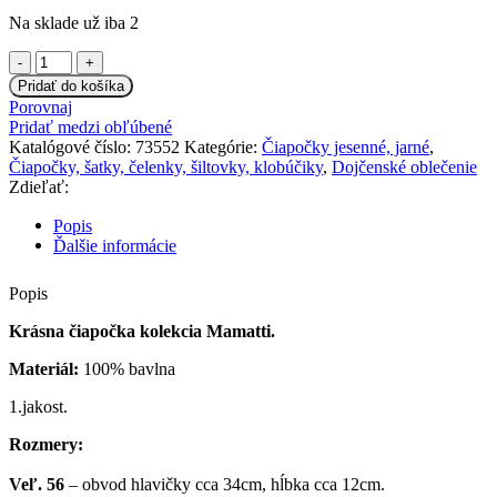
Na sklade už iba 2
množstvo
Čiapočka
Pridať do košíka
Mamatti
Porovnaj
-
Pridať medzi obľúbené
CAT
Katalógové číslo:
73552
Kategórie:
Čiapočky jesenné, jarné
,
-
Čiapočky, šatky, čelenky, šiltovky, klobúčiky
,
Dojčenské oblečenie
farebné
Zdieľať:
prúžky,
vel.
Popis
62
Ďalšie informácie
Popis
Krásna čiapočka kolekcia Mamatti.
Materiál:
100% bavlna
1.jakost.
Rozmery:
Veľ. 56
– obvod hlavičky cca 34cm, hĺbka cca 12cm.