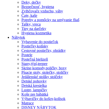
Deky, dečky
Bezpečnosť, hygiena
Zvlhčovače vzduchu, váhy
Čaje, kaše
Potreby a pomôcky na umývanie fliaš
Tašky, vreca
Tipy na darčeky
Hygiena kozmetika
Nábytok
Vybavenie do postieľok
Postieľky,kolísky
Cestovné postieľky, ohrádky
Postele
Posteľná bielizeň
Stany,týpí,teepee
Skrine,komody,poličky, boxy
Písacie stoly, stolečky, stoličky
Jedálenské stolíky stolčeky
Detské pohovky
Detská kresielka
Lustre, lampičky
Koše pre bábätká
Výbavičky do košov,kolísok
Matrace
DISNEY NÁBYTOK