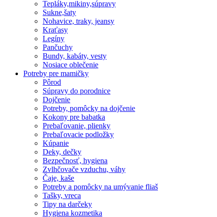
Tepláky,mikiny,súpravy
Sukne,šaty
Nohavice, traky, jeansy
Kraťasy
Legíny
Pančuchy
Bundy, kabáty, vesty
Nosiace oblečenie
Potreby pre mamičky
Pôrod
Súpravy do porodnice
Dojčenie
Potreby, pomôcky na dojčenie
Kokony pre babatka
Prebaľovanie, plienky
Prebaľovacie podložky
Kúpanie
Deky, dečky
Bezpečnosť, hygiena
Zvlhčovače vzduchu, váhy
Čaje, kaše
Potreby a pomôcky na umývanie fliaš
Tašky, vreca
Tipy na darčeky
Hygiena kozmetika