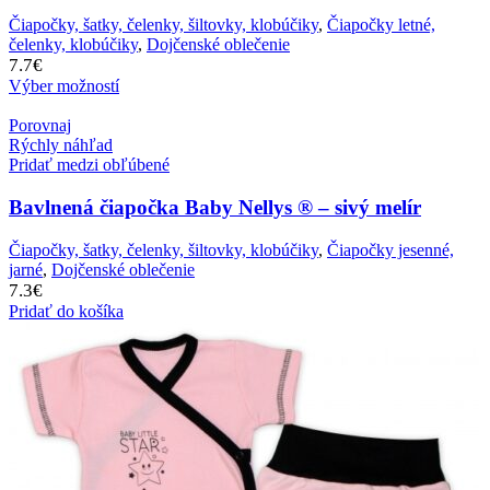
Čiapočky, šatky, čelenky, šiltovky, klobúčiky
,
Čiapočky letné,
čelenky, klobúčiky
,
Dojčenské oblečenie
7.7
€
Výber možností
Porovnaj
Rýchly náhľad
Pridať medzi obľúbené
Bavlnená čiapočka Baby Nellys ® – sivý melír
Čiapočky, šatky, čelenky, šiltovky, klobúčiky
,
Čiapočky jesenné,
jarné
,
Dojčenské oblečenie
7.3
€
Pridať do košíka