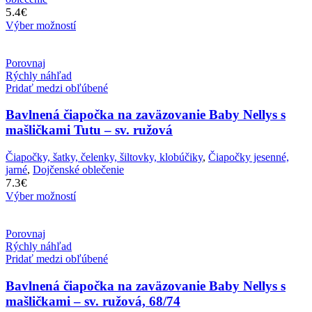
5.4
€
Výber možností
Porovnaj
Rýchly náhľad
Pridať medzi obľúbené
Bavlnená čiapočka na zaväzovanie Baby Nellys s
mašličkami Tutu – sv. ružová
Čiapočky, šatky, čelenky, šiltovky, klobúčiky
,
Čiapočky jesenné,
jarné
,
Dojčenské oblečenie
7.3
€
Výber možností
Porovnaj
Rýchly náhľad
Pridať medzi obľúbené
Bavlnená čiapočka na zaväzovanie Baby Nellys s
mašličkami – sv. ružová, 68/74