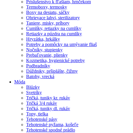
Príslušenstvo k fľašiam, hrnčekom
Termoboxy, termosky
Boxy na desiatu, sáčky
Ohrievace lahvi, sterilizatory
Taniere, misky, príbory
Cumlíky, retiazky na cumlíky
Retiazky a púzdra na cumlíky
Hryzátka, hrkálky
Potreby a pomôcky na umývanie fliaš
Nočníky, stupienky
Prebaľovanie, plienky
Kozmetika, hygienické potreby
Podbradníky
Dáždniky, pršiplášte, čižmy
Batohy, vrecká
Móda
Blúzky
Svetríky
Tričká, tuniky kr. rukáv
Tričká 3/4 rukáv
Tričká, tuniky dl. rukáv
Topy, tielka
Tehotenské pásy
Tehotenské pyžama, košeľe
Tehotenské spodné prádlo