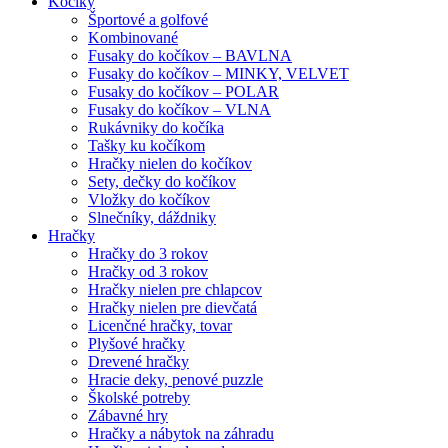
Kočíky
Športové a golfové
Kombinované
Fusaky do kočíkov – BAVLNA
Fusaky do kočíkov – MINKY, VELVET
Fusaky do kočíkov – POLAR
Fusaky do kočíkov – VLNA
Rukávniky do kočíka
Tašky ku kočíkom
Hračky nielen do kočíkov
Sety, dečky do kočíkov
Vložky do kočíkov
Slnečníky, dáždniky
Hračky
Hračky do 3 rokov
Hračky od 3 rokov
Hračky nielen pre chlapcov
Hračky nielen pre dievčatá
Licenčné hračky, tovar
Plyšové hračky
Drevené hračky
Hracie deky, penové puzzle
Školské potreby
Zábavné hry
Hračky a nábytok na záhradu