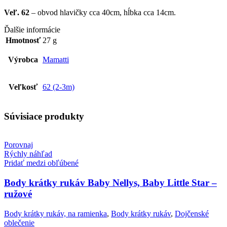
Veľ. 62
– obvod hlavičky cca 40cm, hĺbka cca 14cm.
Ďalšie informácie
Hmotnosť
27 g
Výrobca
Mamatti
Veľkosť
62 (2-3m)
Súvisiace produkty
Porovnaj
Rýchly náhľad
Pridať medzi obľúbené
Body krátky rukáv Baby Nellys, Baby Little Star –
ružové
Body krátky rukáv, na ramienka
,
Body krátky rukáv
,
Dojčenské
oblečenie