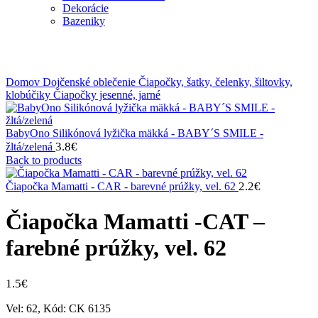
Dekorácie
Bazeniky
Klikni na zväčšenie
Domov
Dojčenské oblečenie
Čiapočky, šatky, čelenky, šiltovky,
klobúčiky
Čiapočky jesenné, jarné
BabyOno Silikónová lyžička mäkká - BABY´S SMILE -
3.8
€
žltá/zelená
Back to products
2.2
€
Čiapočka Mamatti - CAR - barevné prúžky, vel. 62
Čiapočka Mamatti -CAT –
farebné prúžky, vel. 62
1.5
€
Vel: 62, Kód: CK 6135