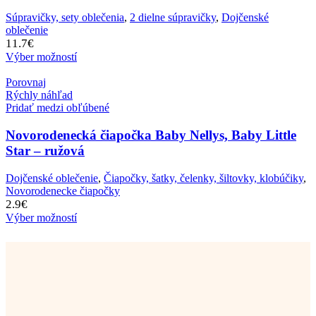
Súpravičky, sety oblečenia
,
2 dielne súpravičky
,
Dojčenské
oblečenie
11.7
€
Výber možností
Porovnaj
Rýchly náhľad
Pridať medzi obľúbené
Novorodenecká čiapočka Baby Nellys, Baby Little
Star – ružová
Dojčenské oblečenie
,
Čiapočky, šatky, čelenky, šiltovky, klobúčiky
,
Novorodenecke čiapočky
2.9
€
Výber možností