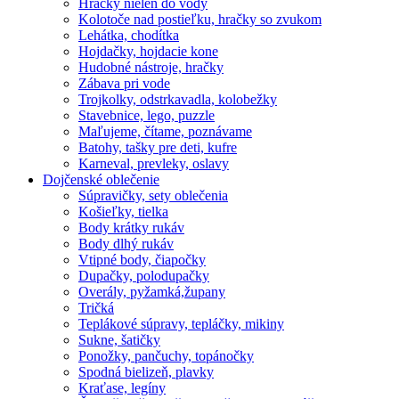
Hračky nielen do vody
Kolotoče nad postieľku, hračky so zvukom
Lehátka, chodítka
Hojdačky, hojdacie kone
Hudobné nástroje, hračky
Zábava pri vode
Trojkolky, odstrkavadla, kolobežky
Stavebnice, lego, puzzle
Maľujeme, čítame, poznávame
Batohy, tašky pre deti, kufre
Karneval, prevleky, oslavy
Dojčenské oblečenie
Súpravičky, sety oblečenia
Košieľky, tielka
Body krátky rukáv
Body dlhý rukáv
Vtipné body, čiapočky
Dupačky, polodupačky
Overály, pyžamká,župany
Tričká
Teplákové súpravy, tepláčky, mikiny
Sukne, šatičky
Ponožky, pančuchy, topánočky
Spodná bielizeň, plavky
Kraťase, legíny