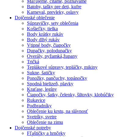
Maľujeme, čítame, poznávame
Batohy, tašky pre deti, kufre
Karneval, prevleky, oslavy
Dojčenské oblečenie
Súpravičky, sety oblečenia
Košieľky, tielka
Body krátky rukáv
Body dlhý rukáv
Vtipné body, čiapočky
Dupačky, polodupačky
Overály, pyžamká,župany
Tričká
Teplákové súpravy, tepláčky, mikiny
Sukne, šatičky
Ponožky, pančuchy, topánočky
Spodná bielizeň, plavky
Kraťase, legíny
Čiapočky, šatky, čelenky, šiltovky, klobúčiky
Rukavice
Podbradníky
Oblečenie ku krstu, na slávnosť
Svetríky, svetre
Oblečenie na zimu
Dojčenské potreby
Fľaštičky a hrnčeky