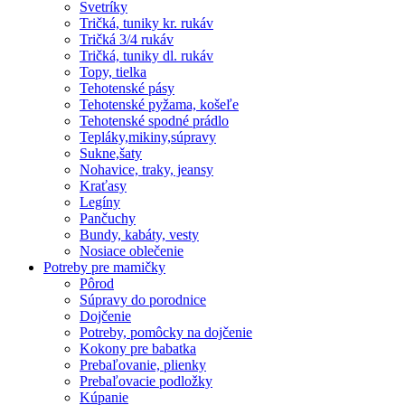
Svetríky
Tričká, tuniky kr. rukáv
Tričká 3/4 rukáv
Tričká, tuniky dl. rukáv
Topy, tielka
Tehotenské pásy
Tehotenské pyžama, košeľe
Tehotenské spodné prádlo
Tepláky,mikiny,súpravy
Sukne,šaty
Nohavice, traky, jeansy
Kraťasy
Legíny
Pančuchy
Bundy, kabáty, vesty
Nosiace oblečenie
Potreby pre mamičky
Pôrod
Súpravy do porodnice
Dojčenie
Potreby, pomôcky na dojčenie
Kokony pre babatka
Prebaľovanie, plienky
Prebaľovacie podložky
Kúpanie