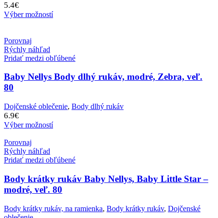
5.4
€
Výber možností
Porovnaj
Rýchly náhľad
Pridať medzi obľúbené
Baby Nellys Body dlhý rukáv, modré, Zebra, veľ.
80
Dojčenské oblečenie
,
Body dlhý rukáv
6.9
€
Výber možností
Porovnaj
Rýchly náhľad
Pridať medzi obľúbené
Body krátky rukáv Baby Nellys, Baby Little Star –
modré, veľ. 80
Body krátky rukáv, na ramienka
,
Body krátky rukáv
,
Dojčenské
oblečenie