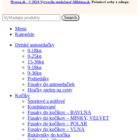
Hratsa.sk
- © 2024 Vytvorila spoločnosť
Alibition.sk
. Prémiové weby a eshopy.
Search
Menu
Kategórie
Detské autosedačky
0-18kg
0-25kg
15-36kg
9-18kg
9-36kg
Podsedáky
Fusaky do autosedačiek
Hračky nielen na cesty
Kočíky
Športové a golfové
Kombinované
Fusaky do kočíkov – BAVLNA
Fusaky do kočíkov – MINKY, VELVET
Fusaky do kočíkov – POLAR
Fusaky do kočíkov – VLNA
Rukávniky do kočíka