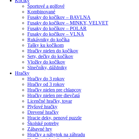
Kočíky
Športové a golfové
Kombinované
Fusaky do kočíkov – BAVLNA
Fusaky do kočíkov – MINKY, VELVET
Fusaky do kočíkov – POLAR
Fusaky do kočíkov – VLNA
Rukávniky do kočíka
Tašky ku kočíkom
Hračky nielen do kočíkov
Sety, dečky do kočíkov
Vložky do kočíkov
Slnečníky, dáždniky
Hračky
Hračky do 3 rokov
Hračky od 3 rokov
Hračky nielen pre chlapcov
Hračky nielen pre dievčatá
Licenčné hračky, tovar
Plyšové hračky
Drevené hračky
Hracie deky, penové puzzle
Školské potreby
Zábavné hry
Hračky a nábytok na záhradu