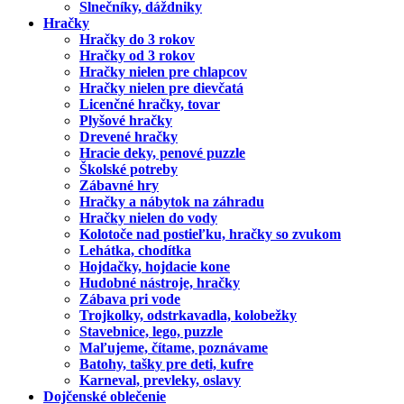
Slnečníky, dáždniky
Hračky
Hračky do 3 rokov
Hračky od 3 rokov
Hračky nielen pre chlapcov
Hračky nielen pre dievčatá
Licenčné hračky, tovar
Plyšové hračky
Drevené hračky
Hracie deky, penové puzzle
Školské potreby
Zábavné hry
Hračky a nábytok na záhradu
Hračky nielen do vody
Kolotoče nad postieľku, hračky so zvukom
Lehátka, chodítka
Hojdačky, hojdacie kone
Hudobné nástroje, hračky
Zábava pri vode
Trojkolky, odstrkavadla, kolobežky
Stavebnice, lego, puzzle
Maľujeme, čítame, poznávame
Batohy, tašky pre deti, kufre
Karneval, prevleky, oslavy
Dojčenské oblečenie