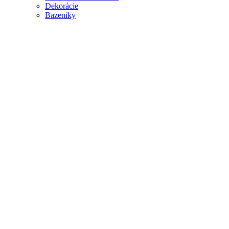
Dekorácie
Bazeniky
Klikni na zväčšenie