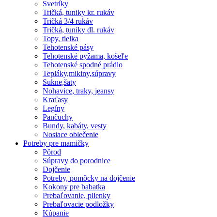
Svetríky
Tričká, tuniky kr. rukáv
Tričká 3/4 rukáv
Tričká, tuniky dl. rukáv
Topy, tielka
Tehotenské pásy
Tehotenské pyžama, košeľe
Tehotenské spodné prádlo
Tepláky,mikiny,súpravy
Sukne,šaty
Nohavice, traky, jeansy
Kraťasy
Legíny
Pančuchy
Bundy, kabáty, vesty
Nosiace oblečenie
Potreby pre mamičky
Pôrod
Súpravy do porodnice
Dojčenie
Potreby, pomôcky na dojčenie
Kokony pre babatka
Prebaľovanie, plienky
Prebaľovacie podložky
Kúpanie