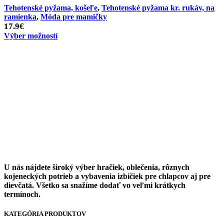
Tehotenské pyžama, košeľe
,
Tehotenské pyžama kr. rukáv, na
ramienka
,
Móda pre mamičky
17.9
€
Výber možností
U nás nájdete široký výber hračiek, oblečenia, rôznych
kojeneckých potrieb a vybavenia izbičiek pre chlapcov aj pre
dievčatá. Všetko sa snažíme dodať vo veľmi krátkych
termínoch.
KATEGÓRIA PRODUKTOV