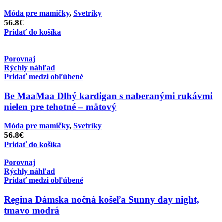
Móda pre mamičky
,
Svetríky
56.8
€
Pridať do košíka
Porovnaj
Rýchly náhľad
Pridať medzi obľúbené
Be MaaMaa Dlhý kardigan s naberanými rukávmi
nielen pre tehotné – mätový
Móda pre mamičky
,
Svetríky
56.8
€
Pridať do košíka
Porovnaj
Rýchly náhľad
Pridať medzi obľúbené
Regina Dámska nočná košeľa Sunny day night,
tmavo modrá