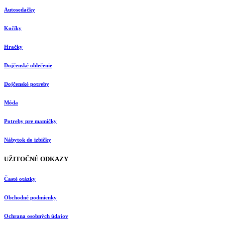
Autosedačky
Kočíky
Hračky
Dojčenské oblečenie
Dojčenské potreby
Móda
Potreby pre mamičky
Nábytok do izbičky
UŽITOČNÉ ODKAZY
Časté otázky
Obchodné podmienky
Ochrana osobných údajov