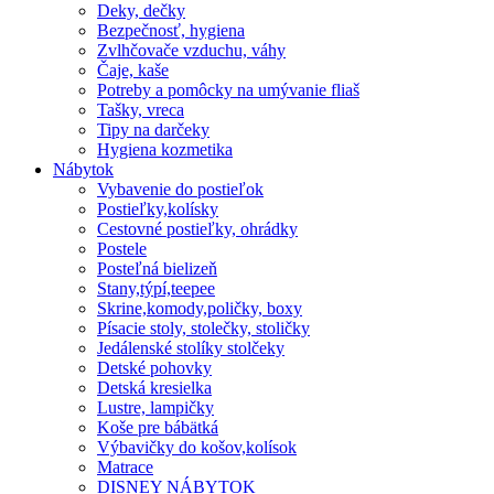
Deky, dečky
Bezpečnosť, hygiena
Zvlhčovače vzduchu, váhy
Čaje, kaše
Potreby a pomôcky na umývanie fliaš
Tašky, vreca
Tipy na darčeky
Hygiena kozmetika
Nábytok
Vybavenie do postieľok
Postieľky,kolísky
Cestovné postieľky, ohrádky
Postele
Posteľná bielizeň
Stany,týpí,teepee
Skrine,komody,poličky, boxy
Písacie stoly, stolečky, stoličky
Jedálenské stolíky stolčeky
Detské pohovky
Detská kresielka
Lustre, lampičky
Koše pre bábätká
Výbavičky do košov,kolísok
Matrace
DISNEY NÁBYTOK