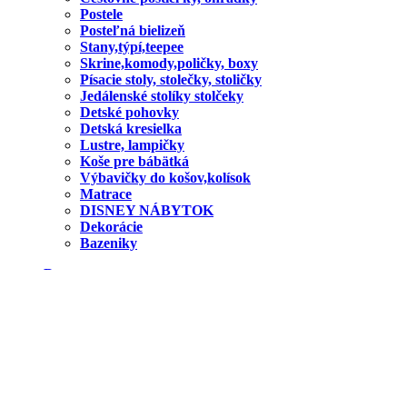
Postele
Posteľná bielizeň
Stany,týpí,teepee
Skrine,komody,poličky, boxy
Písacie stoly, stolečky, stoličky
Jedálenské stolíky stolčeky
Detské pohovky
Detská kresielka
Lustre, lampičky
Koše pre bábätká
Výbavičky do košov,kolísok
Matrace
DISNEY NÁBYTOK
Dekorácie
Bazeniky
Domov
Blog
O nás
Kontakt
Obľúbené produkty
Porovnaj
Prihlásenie / Registrácia
Nákupný košík