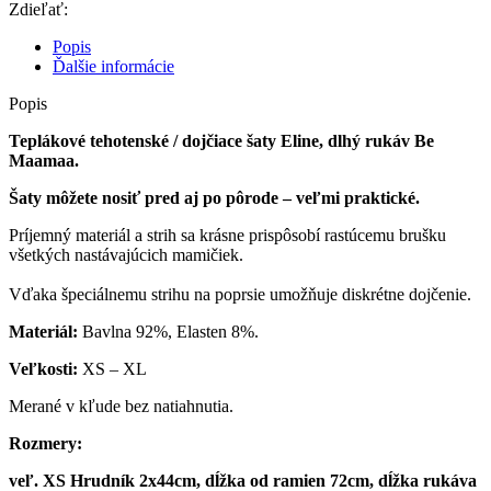
/
Zdieľať:
dojčiace
šaty
Popis
Eline,
Ďalšie informácie
dlhý
rukáv
Popis
-
Teplákové tehotenské / dojčiace šaty Eline, dlhý rukáv Be
čierne,
Maamaa.
veľ.
XL
Šaty môžete nosiť pred aj po pôrode – veľmi praktické.
Príjemný materiál a strih sa krásne prispôsobí rastúcemu brušku
všetkých nastávajúcich mamičiek.
Vďaka špeciálnemu strihu na poprsie umožňuje diskrétne dojčenie.
Materiál:
Bavlna 92%, Elasten 8%.
Veľkosti:
XS – XL
Merané v kľude bez natiahnutia.
Rozmery:
veľ. XS
Hrudník 2x44cm, dĺžka od ramien 72cm, dĺžka rukáva