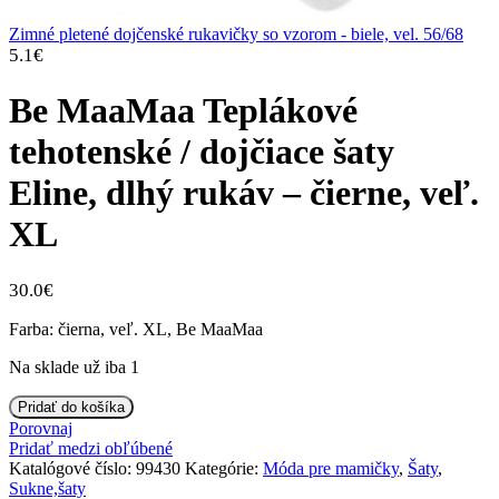
Zimné pletené dojčenské rukavičky so vzorom - biele, vel. 56/68
5.1
€
Be MaaMaa Teplákové
tehotenské / dojčiace šaty
Eline, dlhý rukáv – čierne, veľ.
XL
30.0
€
Farba: čierna, veľ. XL, Be MaaMaa
Na sklade už iba 1
množstvo
Pridať do košíka
Be
Porovnaj
MaaMaa
Pridať medzi obľúbené
Teplákové
Katalógové číslo:
99430
Kategórie:
Móda pre mamičky
,
Šaty
,
tehotenské
Sukne,šaty