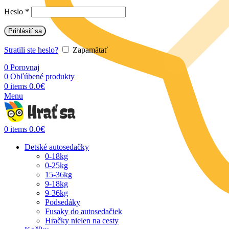
Heslo
*
Prihlásiť sa
Stratili ste heslo?
Zapamätať
0
Porovnaj
0
Obľúbené produkty
0.0
€
0
items
Menu
0.0
€
0
items
Detské autosedačky
0-18kg
0-25kg
15-36kg
9-18kg
9-36kg
Podsedáky
Fusaky do autosedačiek
Hračky nielen na cesty