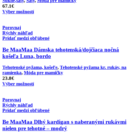
Sukne,šaty
,
Šaty
,
Móda pre mamičky
67.1
€
Výber možností
Porovnaj
Rýchly náhľad
Pridať medzi obľúbené
Be MaaMaa Dámska tehotenská/dojčiaca nočná
košeľa Luna, bordo
Tehotenské pyžama, košeľe
,
Tehotenské pyžama kr. rukáv, na
ramienka
,
Móda pre mamičky
23.8
€
Výber možností
Porovnaj
Rýchly náhľad
Pridať medzi obľúbené
Be MaaMaa Dlhý kardigan s naberanými rukávmi
nielen pre tehotné – modrý