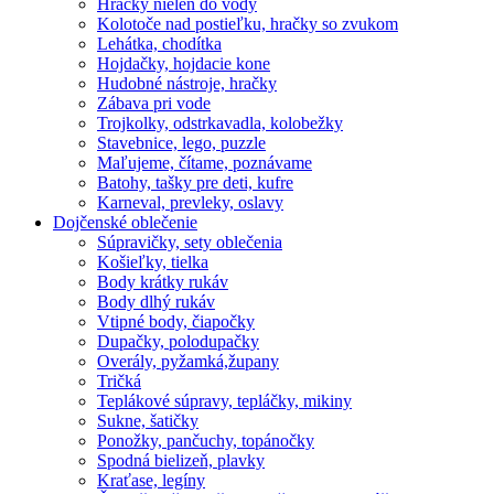
Hračky nielen do vody
Kolotoče nad postieľku, hračky so zvukom
Lehátka, chodítka
Hojdačky, hojdacie kone
Hudobné nástroje, hračky
Zábava pri vode
Trojkolky, odstrkavadla, kolobežky
Stavebnice, lego, puzzle
Maľujeme, čítame, poznávame
Batohy, tašky pre deti, kufre
Karneval, prevleky, oslavy
Dojčenské oblečenie
Súpravičky, sety oblečenia
Košieľky, tielka
Body krátky rukáv
Body dlhý rukáv
Vtipné body, čiapočky
Dupačky, polodupačky
Overály, pyžamká,župany
Tričká
Teplákové súpravy, tepláčky, mikiny
Sukne, šatičky
Ponožky, pančuchy, topánočky
Spodná bielizeň, plavky
Kraťase, legíny