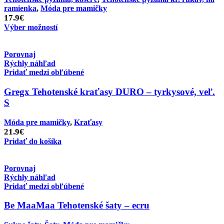
ramienka
,
Móda pre mamičky
17.9
€
Výber možností
Porovnaj
Rýchly náhľad
Pridať medzi obľúbené
Gregx Tehotenské kraťasy DURO – tyrkysové, veľ.
S
Móda pre mamičky
,
Kraťasy
21.9
€
Pridať do košíka
Porovnaj
Rýchly náhľad
Pridať medzi obľúbené
Be MaaMaa Tehotenské šaty – ecru