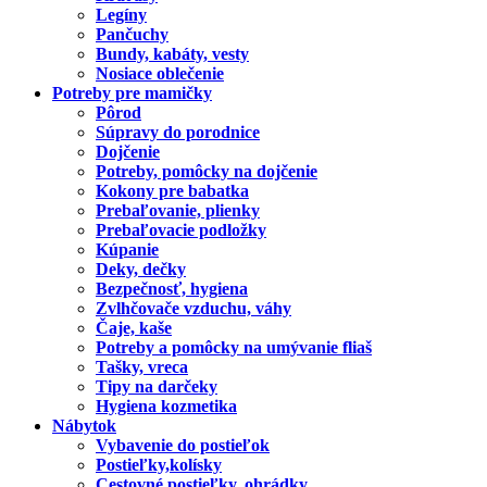
Legíny
Pančuchy
Bundy, kabáty, vesty
Nosiace oblečenie
Potreby pre mamičky
Pôrod
Súpravy do porodnice
Dojčenie
Potreby, pomôcky na dojčenie
Kokony pre babatka
Prebaľovanie, plienky
Prebaľovacie podložky
Kúpanie
Deky, dečky
Bezpečnosť, hygiena
Zvlhčovače vzduchu, váhy
Čaje, kaše
Potreby a pomôcky na umývanie fliaš
Tašky, vreca
Tipy na darčeky
Hygiena kozmetika
Nábytok
Vybavenie do postieľok
Postieľky,kolísky
Cestovné postieľky, ohrádky