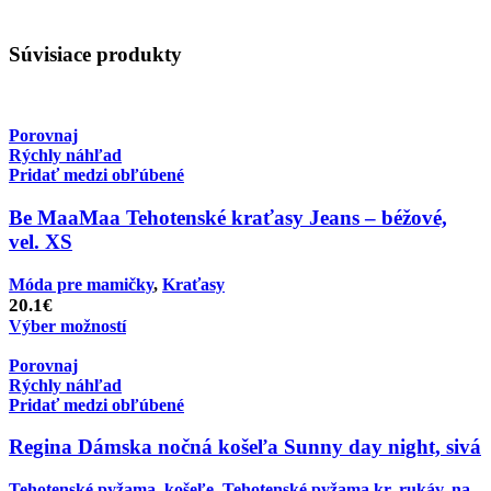
Súvisiace produkty
Porovnaj
Rýchly náhľad
Pridať medzi obľúbené
Be MaaMaa Tehotenské kraťasy Jeans – béžové,
vel. XS
Móda pre mamičky
,
Kraťasy
20.1
€
Výber možností
Porovnaj
Rýchly náhľad
Pridať medzi obľúbené
Regina Dámska nočná košeľa Sunny day night, sivá
Tehotenské pyžama, košeľe
,
Tehotenské pyžama kr. rukáv, na