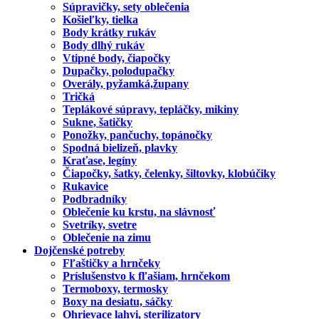
Súpravičky, sety oblečenia
Košieľky, tielka
Body krátky rukáv
Body dlhý rukáv
Vtipné body, čiapočky
Dupačky, polodupačky
Overály, pyžamká,župany
Tričká
Teplákové súpravy, tepláčky, mikiny
Sukne, šatičky
Ponožky, pančuchy, topánočky
Spodná bielizeň, plavky
Kraťase, legíny
Čiapočky, šatky, čelenky, šiltovky, klobúčiky
Rukavice
Podbradníky
Oblečenie ku krstu, na slávnosť
Svetríky, svetre
Oblečenie na zimu
Dojčenské potreby
Fľaštičky a hrnčeky
Príslušenstvo k fľašiam, hrnčekom
Termoboxy, termosky
Boxy na desiatu, sáčky
Ohrievace lahvi, sterilizatory