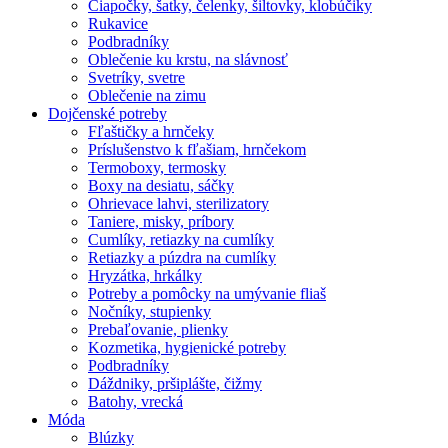
Čiapočky, šatky, čelenky, šiltovky, klobúčiky
Rukavice
Podbradníky
Oblečenie ku krstu, na slávnosť
Svetríky, svetre
Oblečenie na zimu
Dojčenské potreby
Fľaštičky a hrnčeky
Príslušenstvo k fľašiam, hrnčekom
Termoboxy, termosky
Boxy na desiatu, sáčky
Ohrievace lahvi, sterilizatory
Taniere, misky, príbory
Cumlíky, retiazky na cumlíky
Retiazky a púzdra na cumlíky
Hryzátka, hrkálky
Potreby a pomôcky na umývanie fliaš
Nočníky, stupienky
Prebaľovanie, plienky
Kozmetika, hygienické potreby
Podbradníky
Dáždniky, pršiplášte, čižmy
Batohy, vrecká
Móda
Blúzky