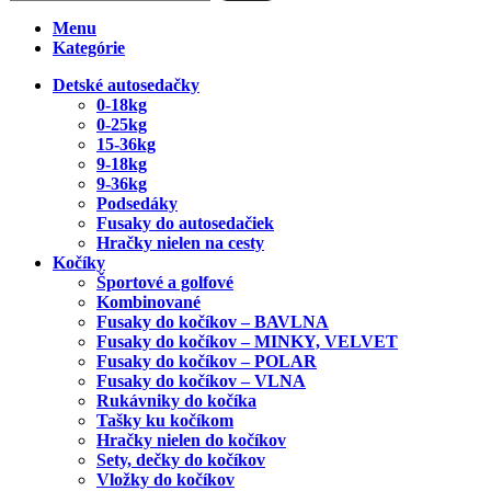
Menu
Kategórie
Detské autosedačky
0-18kg
0-25kg
15-36kg
9-18kg
9-36kg
Podsedáky
Fusaky do autosedačiek
Hračky nielen na cesty
Kočíky
Športové a golfové
Kombinované
Fusaky do kočíkov – BAVLNA
Fusaky do kočíkov – MINKY, VELVET
Fusaky do kočíkov – POLAR
Fusaky do kočíkov – VLNA
Rukávniky do kočíka
Tašky ku kočíkom
Hračky nielen do kočíkov
Sety, dečky do kočíkov
Vložky do kočíkov