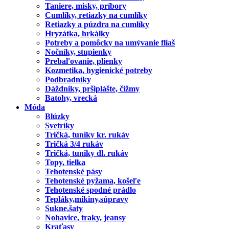
Taniere, misky, príbory
Cumlíky, retiazky na cumlíky
Retiazky a púzdra na cumlíky
Hryzátka, hrkálky
Potreby a pomôcky na umývanie fliaš
Nočníky, stupienky
Prebaľovanie, plienky
Kozmetika, hygienické potreby
Podbradníky
Dáždniky, pršiplášte, čižmy
Batohy, vrecká
Móda
Blúzky
Svetríky
Tričká, tuniky kr. rukáv
Tričká 3/4 rukáv
Tričká, tuniky dl. rukáv
Topy, tielka
Tehotenské pásy
Tehotenské pyžama, košeľe
Tehotenské spodné prádlo
Tepláky,mikiny,súpravy
Sukne,šaty
Nohavice, traky, jeansy
Kraťasy