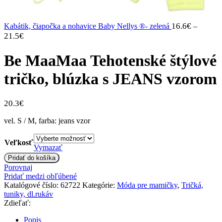
16.6
€
Kabátik, čiapočka a nohavice Baby Nellys ®- zelená
–
Price
21.5
€
range:
16.6€
Be MaaMaa Tehotenské štýlové
through
21.5€
tričko, blúzka s JEANS vzorom
20.3
€
vel. S / M, farba: jeans vzor
Veľkosť
Vymazať
množstvo
Pridať do košíka
Be
Porovnaj
MaaMaa
Pridať medzi obľúbené
Tehotenské
Katalógové číslo:
62722
Kategórie:
Móda pre mamičky
,
Tričká,
štýlové
tuniky, dl.rukáv
tričko,
Zdieľať:
blúzka
s
Popis