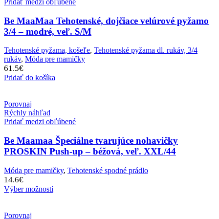
Pridať medzi obľúbené
Be MaaMaa Tehotenské, dojčiace velúrové pyžamo
3/4 – modré, veľ. S/M
Tehotenské pyžama, košeľe
,
Tehotenské pyžama dl. rukáv, 3/4
rukáv
,
Móda pre mamičky
61.5
€
Pridať do košíka
Porovnaj
Rýchly náhľad
Pridať medzi obľúbené
Be Maamaa Špeciálne tvarujúce nohavičky
PROSKIN Push-up – béžová, veľ. XXL/44
Móda pre mamičky
,
Tehotenské spodné prádlo
14.6
€
Výber možností
Porovnaj