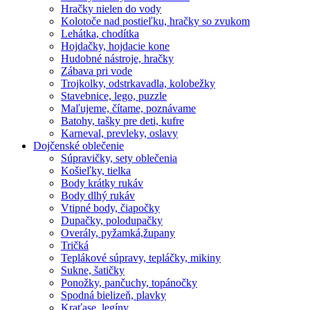
Hračky nielen do vody
Kolotoče nad postieľku, hračky so zvukom
Lehátka, chodítka
Hojdačky, hojdacie kone
Hudobné nástroje, hračky
Zábava pri vode
Trojkolky, odstrkavadla, kolobežky
Stavebnice, lego, puzzle
Maľujeme, čítame, poznávame
Batohy, tašky pre deti, kufre
Karneval, prevleky, oslavy
Dojčenské oblečenie
Súpravičky, sety oblečenia
Košieľky, tielka
Body krátky rukáv
Body dlhý rukáv
Vtipné body, čiapočky
Dupačky, polodupačky
Overály, pyžamká,župany
Tričká
Teplákové súpravy, tepláčky, mikiny
Sukne, šatičky
Ponožky, pančuchy, topánočky
Spodná bielizeň, plavky
Kraťase, legíny