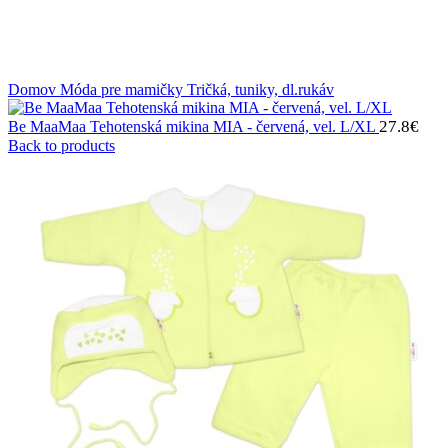
Domov
Móda pre mamičky
Tričká, tuniky, dl.rukáv
27.8
€
Be MaaMaa Tehotenská mikina MIA - červená, vel. L/XL
Back to products