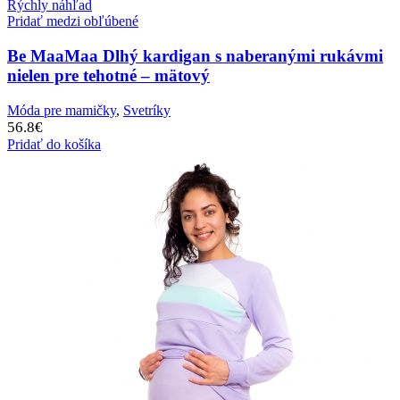
Rýchly náhľad
Pridať medzi obľúbené
Be MaaMaa Dlhý kardigan s naberanými rukávmi
nielen pre tehotné – mätový
Móda pre mamičky
,
Svetríky
56.8
€
Pridať do košíka