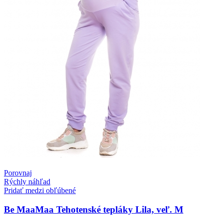
Porovnaj
Rýchly náhľad
Pridať medzi obľúbené
Be MaaMaa Tehotenské tepláky Lila, veľ. M