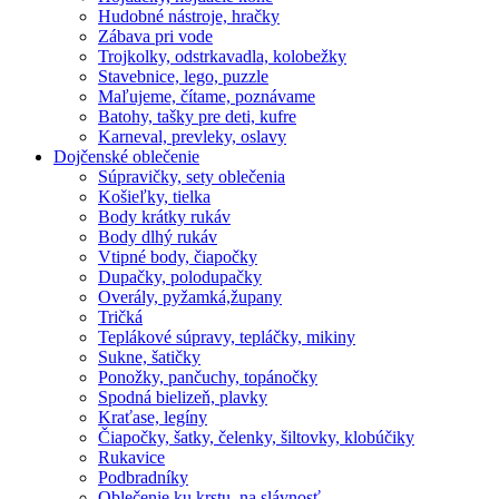
Hudobné nástroje, hračky
Zábava pri vode
Trojkolky, odstrkavadla, kolobežky
Stavebnice, lego, puzzle
Maľujeme, čítame, poznávame
Batohy, tašky pre deti, kufre
Karneval, prevleky, oslavy
Dojčenské oblečenie
Súpravičky, sety oblečenia
Košieľky, tielka
Body krátky rukáv
Body dlhý rukáv
Vtipné body, čiapočky
Dupačky, polodupačky
Overály, pyžamká,župany
Tričká
Teplákové súpravy, tepláčky, mikiny
Sukne, šatičky
Ponožky, pančuchy, topánočky
Spodná bielizeň, plavky
Kraťase, legíny
Čiapočky, šatky, čelenky, šiltovky, klobúčiky
Rukavice
Podbradníky
Oblečenie ku krstu, na slávnosť