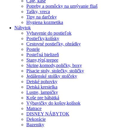
Čaje, kaše
Potreby a pomôcky na umývanie fliaš
Tašky, vreca
Tipy na darčeky
Hygiena kozmetika
Nábytok
Vybavenie do postieľok
Postieľky,kolísky
Cestovné postieľky, ohrádky
Postele
Posteľná bielizeň
Stany,týpí,teepee
Skrine,komody,poličky, boxy
Písacie stoly, stolečky, stoličky
Jedálenské stolíky stolčeky
Detské pohovky
Detská kresielka
Lustre, lampičky
Koše pre bábätká
Výbavičky do košov,kolísok
Matrace
DISNEY NÁBYTOK
Dekorácie
Bazeniky