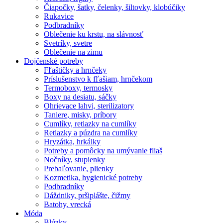
Čiapočky, šatky, čelenky, šiltovky, klobúčiky
Rukavice
Podbradníky
Oblečenie ku krstu, na slávnosť
Svetríky, svetre
Oblečenie na zimu
Dojčenské potreby
Fľaštičky a hrnčeky
Príslušenstvo k fľašiam, hrnčekom
Termoboxy, termosky
Boxy na desiatu, sáčky
Ohrievace lahvi, sterilizatory
Taniere, misky, príbory
Cumlíky, retiazky na cumlíky
Retiazky a púzdra na cumlíky
Hryzátka, hrkálky
Potreby a pomôcky na umývanie fliaš
Nočníky, stupienky
Prebaľovanie, plienky
Kozmetika, hygienické potreby
Podbradníky
Dáždniky, pršiplášte, čižmy
Batohy, vrecká
Móda
Blúzky