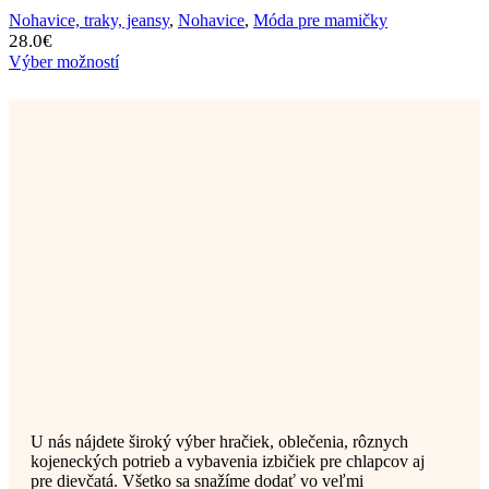
Nohavice, traky, jeansy
,
Nohavice
,
Móda pre mamičky
28.0
€
Výber možností
U nás nájdete široký výber hračiek, oblečenia, rôznych
kojeneckých potrieb a vybavenia izbičiek pre chlapcov aj
pre dievčatá. Všetko sa snažíme dodať vo veľmi