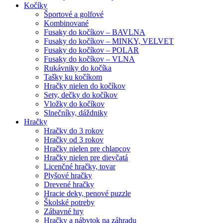
Kočíky
Športové a golfové
Kombinované
Fusaky do kočíkov – BAVLNA
Fusaky do kočíkov – MINKY, VELVET
Fusaky do kočíkov – POLAR
Fusaky do kočíkov – VLNA
Rukávniky do kočíka
Tašky ku kočíkom
Hračky nielen do kočíkov
Sety, dečky do kočíkov
Vložky do kočíkov
Slnečníky, dáždniky
Hračky
Hračky do 3 rokov
Hračky od 3 rokov
Hračky nielen pre chlapcov
Hračky nielen pre dievčatá
Licenčné hračky, tovar
Plyšové hračky
Drevené hračky
Hracie deky, penové puzzle
Školské potreby
Zábavné hry
Hračky a nábytok na záhradu