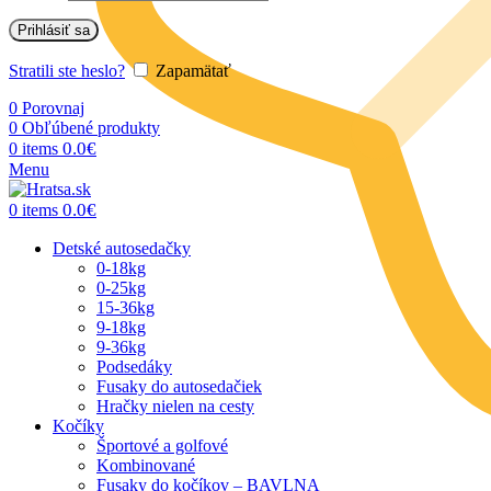
Prihlásiť sa
Stratili ste heslo?
Zapamätať
0
Porovnaj
0
Obľúbené produkty
0.0
€
0
items
Menu
0.0
€
0
items
Detské autosedačky
0-18kg
0-25kg
15-36kg
9-18kg
9-36kg
Podsedáky
Fusaky do autosedačiek
Hračky nielen na cesty
Kočíky
Športové a golfové
Kombinované
Fusaky do kočíkov – BAVLNA