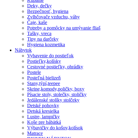
Kúpanie
Deky, dečky
Bezpečnosť, hygiena
Zvlhčovače vzduchu, váhy
Čaje, kaše
Potreby a pomôcky na umývanie fliaš
Tašky, vreca
Tipy na darčeky
Hygiena kozmetika
Nábytok
Vybavenie do postieľok
Postieľky,kolísky
Cestovné postieľky, ohrádky
Postele
Posteľná bielizeň
Stany,týpí,teepee
Skrine,komody,poličky, boxy
Písacie stoly, stolečky, stoličky
Jedálenské stolíky stolčeky
Detské pohovky
Detská kresielka
Lustre, lampičky
Koše pre bábätká
Výbavičky do košov,kolísok
Matrace