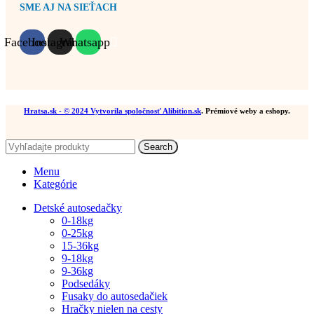
SME AJ NA SIEŤACH
Facebook
Instagram
Whatsapp
Hratsa.sk
- © 2024 Vytvorila spoločnosť
Alibition.sk
. Prémiové weby a eshopy.
Search
Menu
Kategórie
Detské autosedačky
0-18kg
0-25kg
15-36kg
9-18kg
9-36kg
Podsedáky
Fusaky do autosedačiek
Hračky nielen na cesty