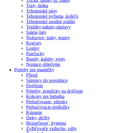
Tričká, tuniky dl. rukáv
Topy, tielka
Tehotenské pásy
Tehotenské pyžama, košeľe
Tehotenské spodné prádlo
Tepláky,mikiny,súpravy
Sukne,šaty
Nohavice, traky, jeansy
Kraťasy
Legíny
Pančuchy
Bundy, kabáty, vesty
Nosiace oblečenie
Potreby pre mamičky
Pôrod
Súpravy do porodnice
Dojčenie
Potreby, pomôcky na dojčenie
Kokony pre babatka
Prebaľovanie, plienky
Prebaľovacie podložky
Kúpanie
Deky, dečky
Bezpečnosť, hygiena
Zvlhčovače vzduchu, váhy