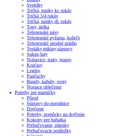
Svetríky
Tričká, tuniky kr. rukáv
Tričká 3/4 rukáv
Tričká, tuniky dl. rukáv
Topy, tielka
Tehotenské pásy
Tehotenské pyžama, košeľe
Tehotenské spodné prádlo
Tepláky,mikiny,súpravy
Sukne,šaty
Nohavice, traky, jeansy
Kraťasy
Legíny
Pančuchy
Bundy, kabáty, vesty
Nosiace oblečenie
Potreby pre mamičky
Pôrod
Súpravy do porodnice
Dojčenie
Potreby, pomôcky na dojčenie
Kokony pre babatka
Prebaľovanie, plienky
Prebaľovacie podložky