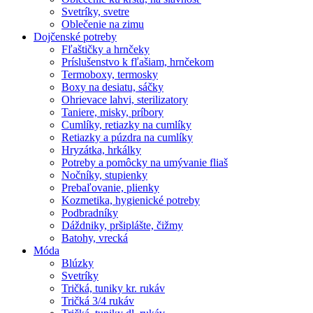
Svetríky, svetre
Oblečenie na zimu
Dojčenské potreby
Fľaštičky a hrnčeky
Príslušenstvo k fľašiam, hrnčekom
Termoboxy, termosky
Boxy na desiatu, sáčky
Ohrievace lahvi, sterilizatory
Taniere, misky, príbory
Cumlíky, retiazky na cumlíky
Retiazky a púzdra na cumlíky
Hryzátka, hrkálky
Potreby a pomôcky na umývanie fliaš
Nočníky, stupienky
Prebaľovanie, plienky
Kozmetika, hygienické potreby
Podbradníky
Dáždniky, pršiplášte, čižmy
Batohy, vrecká
Móda
Blúzky
Svetríky
Tričká, tuniky kr. rukáv
Tričká 3/4 rukáv