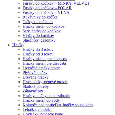
Fusaky do kočíkov – MINKY, VELVET
Fusaky do kočíkov – POLAR
Fusaky do kočíkov – VLNA
Rukávniky do kočíka
Tašky ku kočíkom
Hračky nielen do kočíkov
Sety, dečky do kočíkov
Vložky do kočíkov
Slnečníky, dáždniky
Hračky
Hračky do 3 rokov
Hračky od 3 rokov
Hračky nielen pre chlapcov
Hračky nielen pre dievčatá
Licenčné hračky, tovar
Plyšové hračky
Drevené hračky
Hracie deky, penové puzzle
Školské potreby
Zábavné hry
Hračky a nábytok na záhradu
Hračky nielen do vody
Kolotoče nad postieľku, hračky so zvukom
Lehátka, chodítka
Hojdačky, hojdacie kone