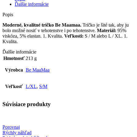
JEANS
Ďalšie informácie
vzorom
Popis
Moderné, kvalitné tričko Be Maamaa.
Tričko je šité tak, aby ju
bolo možné nosiť v tehotenstve i po tehotenstve.
Materiál:
95%
viskóza, 5% elastan. 1. Kvalita.
Veľkosti:
S / M alebo L / XL. 1.
Kvalita.
Ďalšie informácie
Hmotnosť
213 g
Výrobca
Be MaaMaa
Veľkosť
L/XL
,
S/M
Súvisiace produkty
Porovnaj
Rýchly náhľad