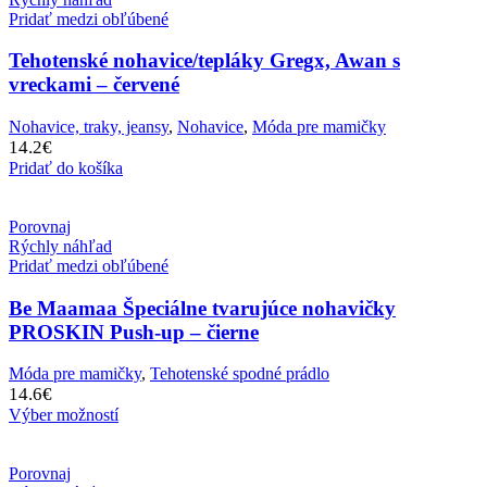
Pridať medzi obľúbené
Tehotenské nohavice/tepláky Gregx, Awan s
vreckami – červené
Nohavice, traky, jeansy
,
Nohavice
,
Móda pre mamičky
14.2
€
Pridať do košíka
Porovnaj
Rýchly náhľad
Pridať medzi obľúbené
Be Maamaa Špeciálne tvarujúce nohavičky
PROSKIN Push-up – čierne
Móda pre mamičky
,
Tehotenské spodné prádlo
14.6
€
Výber možností
Porovnaj