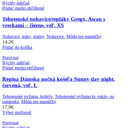
Rýchly náhľad
Pridať medzi obľúbené
Tehotenské nohavice/tepláky Gregx, Awan s
vreckami – čierne, veľ. XS
Nohavice, traky, jeansy
,
Nohavice
,
Móda pre mamičky
14.2
€
Pridať do košíka
Porovnaj
Rýchly náhľad
Pridať medzi obľúbené
Regina Dámska nočná košeľa Sunny day night,
červená, veľ. L
Tehotenské pyžama, košeľe
,
Tehotenské pyžama kr. rukáv, na
ramienka
,
Móda pre mamičky
17.9
€
Výber možností
Porovnaj
Rýchly náhľad