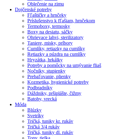
Oblečenie na zimu
Dojčenské potreby
Fľaštičky a hrnčeky
Príslušenstvo k fľašiam, hrnčekom
Termoboxy, termosky
Boxy na desiatu, sáčky
Ohrievace lahvi, sterilizatory
Taniere, misky, príbory
Cumlíky, retiazky na cumlíky
Retiazky a púzdra na cumlíky
Hryzátka, hrkálky
Potreby a pomôcky na umývanie fliaš
Nočníky, stupienky
Prebaľovanie, plienky
Kozmetika, hygienické potreby
Podbradníky
Dáždniky, pršiplášte, čižmy
Batohy, vrecká
Móda
Blúzky
Svetríky
Tričká, tuniky kr. rukáv
Tričká 3/4 rukáv
Tričká, tuniky dl. rukáv
Topy, tielka