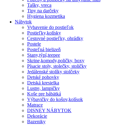
Tašky, vreca
Tipy na darčeky
Hygiena kozmetika
Nábytok
Vybavenie do postieľok
Postieľky,kolísky
Cestovné postieľky, ohrádky
Postele
Posteľná bielizeň
Stany,týpí,teepee
Skrine,komody,poličky, boxy
Písacie stoly, stolečky, stoličky
Jedálenské stolíky stolčeky
Detské pohovky
Detská kresielka
Lustre, lampičky
Koše pre bábätká
Výbavičky do košov,kolísok
Matrace
DISNEY NÁBYTOK
Dekorácie
Bazeniky