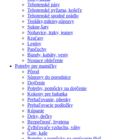
Tehotenské pásy
Tehotenské pyžama, košeľe
Tehotenské spodné prádlo
Tepláky,mikiny,súpravy
Sukne,šaty
Nohavice, traky, jeansy
Kraťasy
Legíny
Pančuchy
Bundy, kabáty, vesty
Nosiace oblečenie
Potreby pre mamičky
Pôrod
Súpravy do porodnice
Dojčenie
Potreby, pomôcky na dojčenie
Kokony pre babatka
Prebaľovanie, plienky
Prebaľovacie podložky
Kúpanie
Deky, dečky
Bezpečnosť, hygiena
Zvlhčovače vzduchu, váhy
Čaje, kaše
Potreby a pomôcky na umývanie fliaš