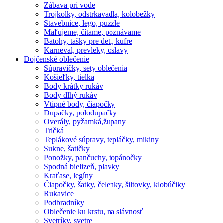
Zábava pri vode
Trojkolky, odstrkavadla, kolobežky
Stavebnice, lego, puzzle
Maľujeme, čítame, poznávame
Batohy, tašky pre deti, kufre
Karneval, prevleky, oslavy
Dojčenské oblečenie
Súpravičky, sety oblečenia
Košieľky, tielka
Body krátky rukáv
Body dlhý rukáv
Vtipné body, čiapočky
Dupačky, polodupačky
Overály, pyžamká,župany
Tričká
Teplákové súpravy, tepláčky, mikiny
Sukne, šatičky
Ponožky, pančuchy, topánočky
Spodná bielizeň, plavky
Kraťase, legíny
Čiapočky, šatky, čelenky, šiltovky, klobúčiky
Rukavice
Podbradníky
Oblečenie ku krstu, na slávnosť
Svetríky, svetre