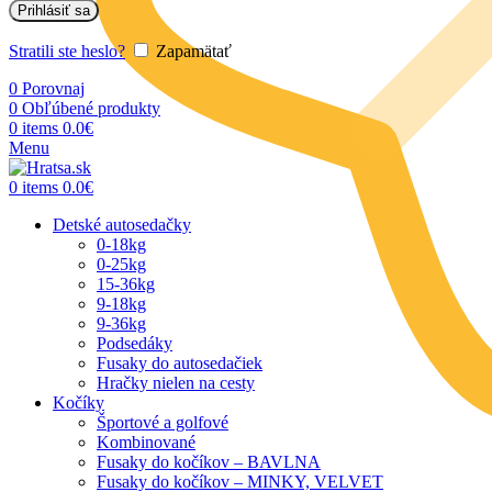
Prihlásiť sa
Stratili ste heslo?
Zapamätať
0
Porovnaj
0
Obľúbené produkty
0
items
0.0
€
Menu
0
items
0.0
€
Detské autosedačky
0-18kg
0-25kg
15-36kg
9-18kg
9-36kg
Podsedáky
Fusaky do autosedačiek
Hračky nielen na cesty
Kočíky
Športové a golfové
Kombinované
Fusaky do kočíkov – BAVLNA
Fusaky do kočíkov – MINKY, VELVET