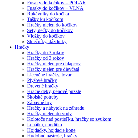
Fusaky do kočíkov – POLAR
Fusaky do kočíkov – VLNA
Rukávniky do kočíka
Tašky ku kočíkom
Hračky nielen do kočíkov
Sety, dečky do kočíkov
Vložky do kočíkov
Slnečníky, dáždniky
Hračky
Hračky do 3 rokov
Hračky od 3 rokov
Hračky nielen pre chlapcov
Hračky nielen pre dievčatá
Licenčné hračky, tovar
Plyšové hračky
Drevené hračky
Hracie deky, penové puzzle
Školské potreby
Zábavné hry
Hračky a nábytok na záhradu
Hračky nielen do vody
Kolotoče nad postieľku, hračky so zvukom
Lehátka, chodítka
Hojdačky, hojdacie kone
Hudobné nástroje, hračky