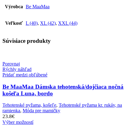
Výrobca
Be MaaMaa
Veľkosť
L (40)
,
XL (42)
,
XXL (44)
Súvisiace produkty
Porovnaj
Rýchly náhľad
Pridať medzi obľúbené
Be MaaMaa Dámska tehotenská/dojčiaca nočná
košeľa Luna, bordo
Tehotenské pyžama, košeľe
,
Tehotenské pyžama kr. rukáv, na
ramienka
,
Móda pre mamičky
23.8
€
Výber možností