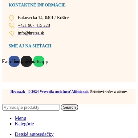
KONTAKTNÉ INFORMÁCIE
Bukovecká 14, 04012 Košice
+421 907 415 228
info@hratsa.sk
SME AJ NA SIEŤACH
Facebook
Instagram
Whatsapp
Hratsa.sk
- © 2024 Vytvorila spoločnosť
Alibition.sk
. Prémiové weby a eshopy.
Search
Menu
Kategórie
Detské autosedačky