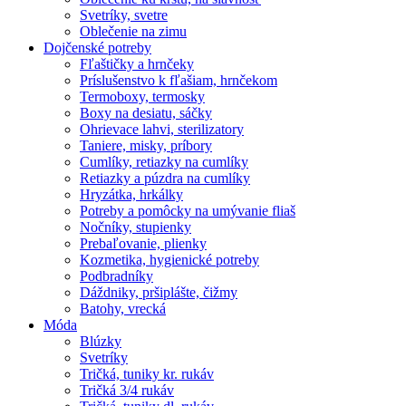
Svetríky, svetre
Oblečenie na zimu
Dojčenské potreby
Fľaštičky a hrnčeky
Príslušenstvo k fľašiam, hrnčekom
Termoboxy, termosky
Boxy na desiatu, sáčky
Ohrievace lahvi, sterilizatory
Taniere, misky, príbory
Cumlíky, retiazky na cumlíky
Retiazky a púzdra na cumlíky
Hryzátka, hrkálky
Potreby a pomôcky na umývanie fliaš
Nočníky, stupienky
Prebaľovanie, plienky
Kozmetika, hygienické potreby
Podbradníky
Dáždniky, pršiplášte, čižmy
Batohy, vrecká
Móda
Blúzky
Svetríky
Tričká, tuniky kr. rukáv
Tričká 3/4 rukáv