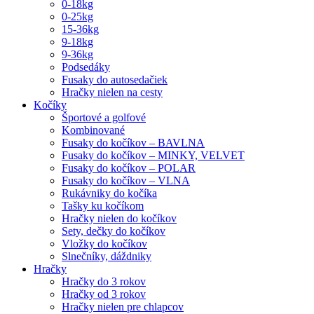
0-18kg
0-25kg
15-36kg
9-18kg
9-36kg
Podsedáky
Fusaky do autosedačiek
Hračky nielen na cesty
Kočíky
Športové a golfové
Kombinované
Fusaky do kočíkov – BAVLNA
Fusaky do kočíkov – MINKY, VELVET
Fusaky do kočíkov – POLAR
Fusaky do kočíkov – VLNA
Rukávniky do kočíka
Tašky ku kočíkom
Hračky nielen do kočíkov
Sety, dečky do kočíkov
Vložky do kočíkov
Slnečníky, dáždniky
Hračky
Hračky do 3 rokov
Hračky od 3 rokov
Hračky nielen pre chlapcov