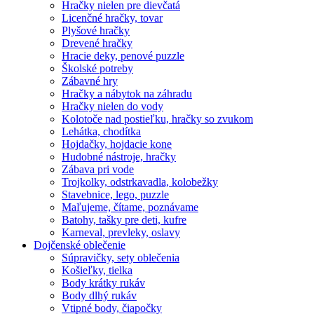
Hračky nielen pre dievčatá
Licenčné hračky, tovar
Plyšové hračky
Drevené hračky
Hracie deky, penové puzzle
Školské potreby
Zábavné hry
Hračky a nábytok na záhradu
Hračky nielen do vody
Kolotoče nad postieľku, hračky so zvukom
Lehátka, chodítka
Hojdačky, hojdacie kone
Hudobné nástroje, hračky
Zábava pri vode
Trojkolky, odstrkavadla, kolobežky
Stavebnice, lego, puzzle
Maľujeme, čítame, poznávame
Batohy, tašky pre deti, kufre
Karneval, prevleky, oslavy
Dojčenské oblečenie
Súpravičky, sety oblečenia
Košieľky, tielka
Body krátky rukáv
Body dlhý rukáv
Vtipné body, čiapočky