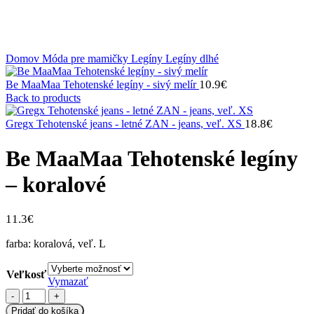
Domov
Móda pre mamičky
Legíny
Legíny dlhé
10.9
€
Be MaaMaa Tehotenské legíny - sivý melír
Back to products
18.8
€
Gregx Tehotenské jeans - letné ZAN - jeans, veľ. XS
Be MaaMaa Tehotenské legíny
– koralové
11.3
€
farba: koralová, veľ. L
Veľkosť
Vymazať
množstvo
Be
Pridať do košíka