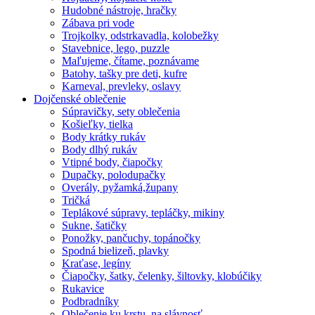
Hudobné nástroje, hračky
Zábava pri vode
Trojkolky, odstrkavadla, kolobežky
Stavebnice, lego, puzzle
Maľujeme, čítame, poznávame
Batohy, tašky pre deti, kufre
Karneval, prevleky, oslavy
Dojčenské oblečenie
Súpravičky, sety oblečenia
Košieľky, tielka
Body krátky rukáv
Body dlhý rukáv
Vtipné body, čiapočky
Dupačky, polodupačky
Overály, pyžamká,župany
Tričká
Teplákové súpravy, tepláčky, mikiny
Sukne, šatičky
Ponožky, pančuchy, topánočky
Spodná bielizeň, plavky
Kraťase, legíny
Čiapočky, šatky, čelenky, šiltovky, klobúčiky
Rukavice
Podbradníky
Oblečenie ku krstu, na slávnosť