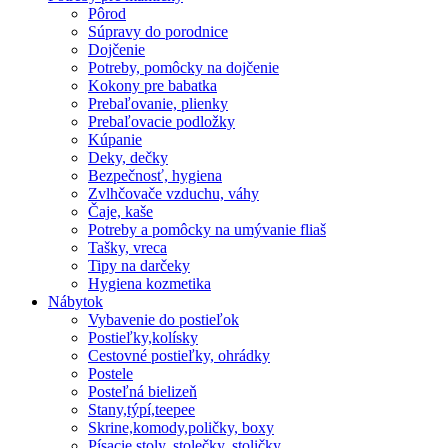
Pôrod
Súpravy do porodnice
Dojčenie
Potreby, pomôcky na dojčenie
Kokony pre babatka
Prebaľovanie, plienky
Prebaľovacie podložky
Kúpanie
Deky, dečky
Bezpečnosť, hygiena
Zvlhčovače vzduchu, váhy
Čaje, kaše
Potreby a pomôcky na umývanie fliaš
Tašky, vreca
Tipy na darčeky
Hygiena kozmetika
Nábytok
Vybavenie do postieľok
Postieľky,kolísky
Cestovné postieľky, ohrádky
Postele
Posteľná bielizeň
Stany,týpí,teepee
Skrine,komody,poličky, boxy
Písacie stoly, stolečky, stoličky