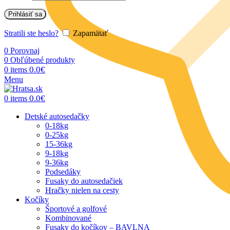
Prihlásiť sa
Stratili ste heslo?
Zapamätať
0
Porovnaj
0
Obľúbené produkty
0.0
€
0
items
Menu
0.0
€
0
items
Detské autosedačky
0-18kg
0-25kg
15-36kg
9-18kg
9-36kg
Podsedáky
Fusaky do autosedačiek
Hračky nielen na cesty
Kočíky
Športové a golfové
Kombinované
Fusaky do kočíkov – BAVLNA