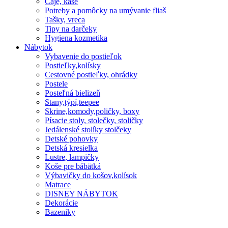
Čaje, kaše
Potreby a pomôcky na umývanie fliaš
Tašky, vreca
Tipy na darčeky
Hygiena kozmetika
Nábytok
Vybavenie do postieľok
Postieľky,kolísky
Cestovné postieľky, ohrádky
Postele
Posteľná bielizeň
Stany,týpí,teepee
Skrine,komody,poličky, boxy
Písacie stoly, stolečky, stoličky
Jedálenské stolíky stolčeky
Detské pohovky
Detská kresielka
Lustre, lampičky
Koše pre bábätká
Výbavičky do košov,kolísok
Matrace
DISNEY NÁBYTOK
Dekorácie
Bazeniky