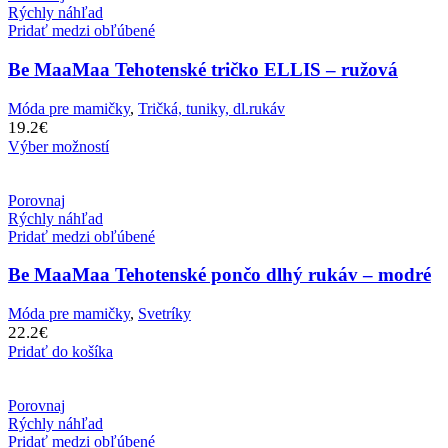
Rýchly náhľad
Pridať medzi obľúbené
Be MaaMaa Tehotenské tričko ELLIS – ružová
Móda pre mamičky
,
Tričká, tuniky, dl.rukáv
19.2
€
Výber možností
Porovnaj
Rýchly náhľad
Pridať medzi obľúbené
Be MaaMaa Tehotenské pončo dlhý rukáv – modré
Móda pre mamičky
,
Svetríky
22.2
€
Pridať do košíka
Porovnaj
Rýchly náhľad
Pridať medzi obľúbené