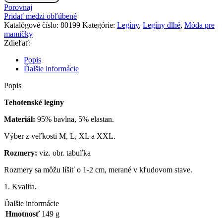
MaaMaa
Porovnaj
Tehotenské
Pridať medzi obľúbené
legíny
Katalógové číslo:
80199
Kategórie:
Legíny
,
Legíny dlhé
,
Móda pre
-
mamičky
koralové
Zdieľať:
Popis
Ďalšie informácie
Popis
Tehotenské legíny
Materiál:
95% bavlna, 5% elastan.
Výber z veľkosti M, L, XL a XXL.
Rozmery:
viz. obr. tabuľka
Rozmery sa môžu líšiť o 1-2 cm, merané v kľudovom stave.
1. Kvalita.
Ďalšie informácie
Hmotnosť
149 g