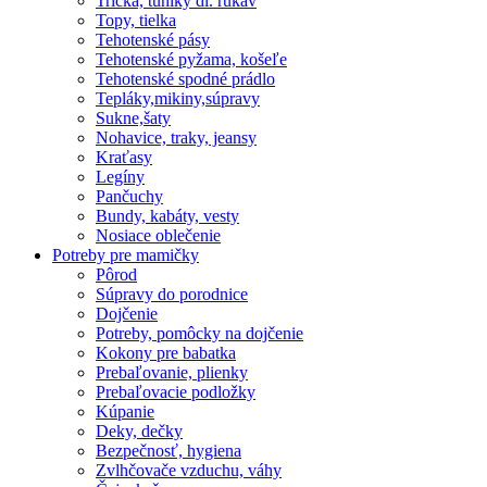
Tričká, tuniky dl. rukáv
Topy, tielka
Tehotenské pásy
Tehotenské pyžama, košeľe
Tehotenské spodné prádlo
Tepláky,mikiny,súpravy
Sukne,šaty
Nohavice, traky, jeansy
Kraťasy
Legíny
Pančuchy
Bundy, kabáty, vesty
Nosiace oblečenie
Potreby pre mamičky
Pôrod
Súpravy do porodnice
Dojčenie
Potreby, pomôcky na dojčenie
Kokony pre babatka
Prebaľovanie, plienky
Prebaľovacie podložky
Kúpanie
Deky, dečky
Bezpečnosť, hygiena
Zvlhčovače vzduchu, váhy