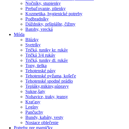
Nočníky, stupienky
Prebaľovanie, plienky
Kozmetika, hygienické potreby
Podbradníky
Dáždniky, pršiplášte, čižmy
Batohy, vrecká
Móda
Blúzky
Svetríky
Tričká, tuniky kr. rukáv
Tričká 3/4 rukáv
Tričká, tuniky dl. rukáv
Topy, tielka
Tehotenské pásy
Tehotenské pyžama, košeľe
Tehotenské spodné prádlo
Tepláky,mikiny,súpravy
Sukne,šaty
Nohavice, traky, jeansy
Kraťasy
Legíny
Pančuchy
Bundy, kabáty, vesty
Nosiace oblečenie
Potreby pre mamičky