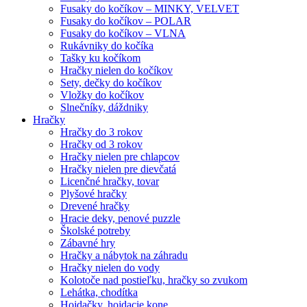
Fusaky do kočíkov – MINKY, VELVET
Fusaky do kočíkov – POLAR
Fusaky do kočíkov – VLNA
Rukávniky do kočíka
Tašky ku kočíkom
Hračky nielen do kočíkov
Sety, dečky do kočíkov
Vložky do kočíkov
Slnečníky, dáždniky
Hračky
Hračky do 3 rokov
Hračky od 3 rokov
Hračky nielen pre chlapcov
Hračky nielen pre dievčatá
Licenčné hračky, tovar
Plyšové hračky
Drevené hračky
Hracie deky, penové puzzle
Školské potreby
Zábavné hry
Hračky a nábytok na záhradu
Hračky nielen do vody
Kolotoče nad postieľku, hračky so zvukom
Lehátka, chodítka
Hojdačky, hojdacie kone