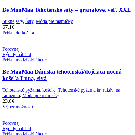
Be MaaMaa Tehotenské šaty – granátové, veľ. XXL
Sukne,šaty
,
Šaty
,
Móda pre mamičky
67.1
€
Pridať do košíka
Porovnaj
Rýchly náhľad
Pridať medzi obľúbené
Be MaaMaa Dámska tehotenská/dojčiaca nočná
košeľa Luna, sivá
Tehotenské pyžama, košeľe
,
Tehotenské pyžama kr. rukáv, na
ramienka
,
Móda pre mamičky
23.8
€
Výber možností
Porovnaj
Rýchly náhľad
Pridať medzi obľúbené