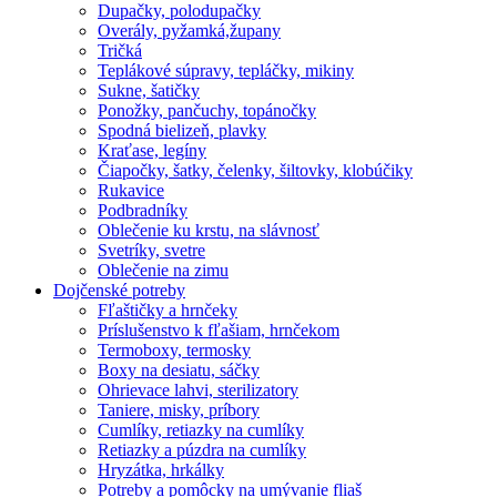
Dupačky, polodupačky
Overály, pyžamká,župany
Tričká
Teplákové súpravy, tepláčky, mikiny
Sukne, šatičky
Ponožky, pančuchy, topánočky
Spodná bielizeň, plavky
Kraťase, legíny
Čiapočky, šatky, čelenky, šiltovky, klobúčiky
Rukavice
Podbradníky
Oblečenie ku krstu, na slávnosť
Svetríky, svetre
Oblečenie na zimu
Dojčenské potreby
Fľaštičky a hrnčeky
Príslušenstvo k fľašiam, hrnčekom
Termoboxy, termosky
Boxy na desiatu, sáčky
Ohrievace lahvi, sterilizatory
Taniere, misky, príbory
Cumlíky, retiazky na cumlíky
Retiazky a púzdra na cumlíky
Hryzátka, hrkálky
Potreby a pomôcky na umývanie fliaš