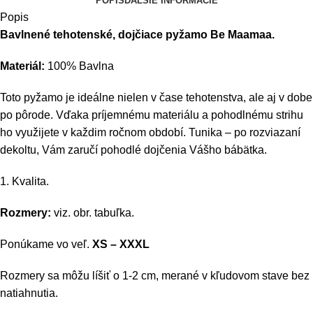
POPIS
ĎALŠIE INFORMÁCIE
Popis
Bavlnené tehotenské, dojčiace pyžamo Be Maamaa.
Materiál:
100% Bavlna
Toto pyžamo je ideálne nielen v čase tehotenstva, ale aj v dobe
po pôrode. Vďaka príjemnému materiálu a pohodlnému strihu
ho využijete v každim ročnom období. Tunika – po rozviazaní
dekoltu, Vám zaručí pohodlé dojčenia Vášho bábätka.
1. Kvalita.
Rozmery:
viz. obr. tabuľka.
Ponúkame vo veľ.
XS – XXXL
Rozmery sa môžu líšiť o 1-2 cm, merané v kľudovom stave bez
natiahnutia.