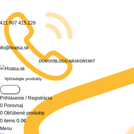
421 907 415 228
nfo@hratsa.sk
DOMOV
BLOG
O NÁS
KONTAKT
Search
Prihlásenie / Registrácia
0
Porovnaj
0
Obľúbené produkty
0.0
€
0
items
Menu