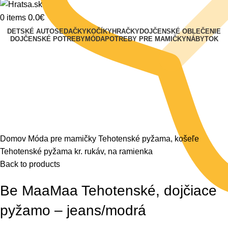
0.0
€
0
items
DETSKÉ AUTOSEDAČKY
KOČÍKY
HRAČKY
DOJČENSKÉ OBLEČENIE
DOJČENSKÉ POTREBY
MÓDA
POTREBY PRE MAMIČKY
NÁBYTOK
Klikni na zväčšenie
Domov
Móda pre mamičky
Tehotenské pyžama, košeľe
Tehotenské pyžama kr. rukáv, na ramienka
Back to products
Be MaaMaa Tehotenské, dojčiace
pyžamo – jeans/modrá