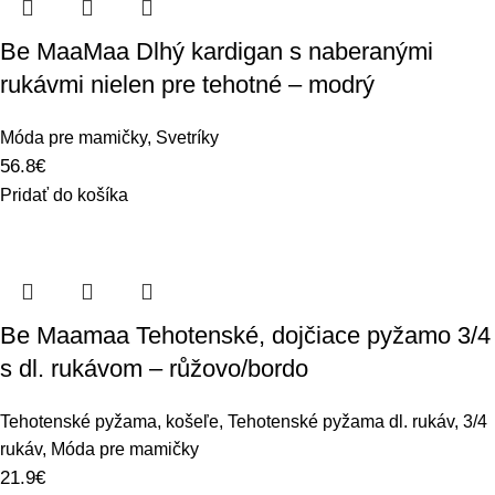
Be MaaMaa Dlhý kardigan s naberanými
rukávmi nielen pre tehotné – modrý
Móda pre mamičky
,
Svetríky
56.8
€
Pridať do košíka
Be Maamaa Tehotenské, dojčiace pyžamo 3/4
s dl. rukávom – růžovo/bordo
Tehotenské pyžama, košeľe
,
Tehotenské pyžama dl. rukáv, 3/4
rukáv
,
Móda pre mamičky
21.9
€