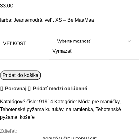
33.0
€
farba: Jeans/modrá, vel´. XS – Be MaaMaa
VEĽKOSŤ
Vymazať
množstvo
Pridať do košíka
Be
Porovnaj
Pridať medzi obľúbené
MaaMaa
Tehotenské,
Katalógové číslo:
91914
Kategórie:
Móda pre mamičky
,
dojčiace
Tehotenské pyžama kr. rukáv, na ramienka
,
Tehotenské
pyžamo
pyžama, košeľe
-
jeans/modrá
Zdieľať: