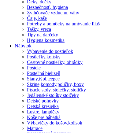
Deky, dečky
Bezpečnosť, hygiena
Zvlhčovače vzduchu, váhy
Čaje, kaše
Potreby a pomôcky na umývanie fliaš
Tašky, vreca
Tipy na darčeky
Hygiena kozmetika
Nábytok
Vybavenie do postieľok
Postieľky,kolísky
Cestovné postieľky, ohrádky
Postele
Posteľná bielizeň
Stany,týpí,teepee
Skrine,komody,poličky, boxy
Písacie stoly, stolečky, stoličky
Jedálenské stolíky stolčeky
Detské pohovky
Detská kresielka
Lustre, lampičky
Koše pre bábätká
Výbavičky do košov,kolísok
Matrace
DISNEY NÁBYTOK