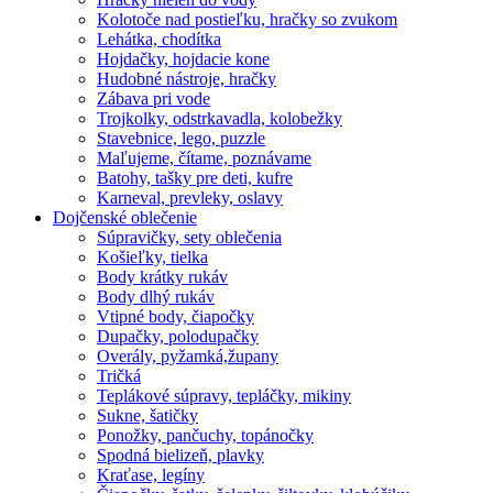
Kolotoče nad postieľku, hračky so zvukom
Lehátka, chodítka
Hojdačky, hojdacie kone
Hudobné nástroje, hračky
Zábava pri vode
Trojkolky, odstrkavadla, kolobežky
Stavebnice, lego, puzzle
Maľujeme, čítame, poznávame
Batohy, tašky pre deti, kufre
Karneval, prevleky, oslavy
Dojčenské oblečenie
Súpravičky, sety oblečenia
Košieľky, tielka
Body krátky rukáv
Body dlhý rukáv
Vtipné body, čiapočky
Dupačky, polodupačky
Overály, pyžamká,župany
Tričká
Teplákové súpravy, tepláčky, mikiny
Sukne, šatičky
Ponožky, pančuchy, topánočky
Spodná bielizeň, plavky
Kraťase, legíny