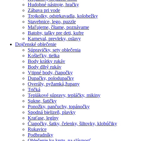
Hudobné nástroje, hračky
Zábava pri vode
Trojkolky, odstrkavadla, kolobežky
Stavebnice, lego, puzzle
Maľujeme, čítame, poznávame
Batohy, tašky pre deti, kufre
Karneval, prevleky, oslavy
Dojčenské oblečenie
Súpravičky, sety oblečenia
Košieľky, tielka
Body krátky rukáv
Body dlhý rukáv
Vtipné body, čiapočky
Dupačky, polodupačky
Overály, pyžamká,župany
Tričká
Teplákové súpravy, tepláčky, mikiny
Sukne, šatičky
Ponožky, pančuchy, topánočky
Spodná bielizeň, plavky
Kraťase, legíny
Čiapočky, šatky, čelenky, šiltovky, klobúčiky
Rukavice
Podbradníky
Oblečenie ku krstu, na slávnosť