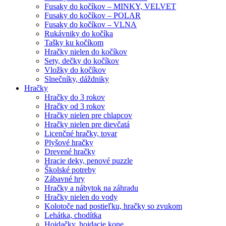
Fusaky do kočíkov – MINKY, VELVET
Fusaky do kočíkov – POLAR
Fusaky do kočíkov – VLNA
Rukávniky do kočíka
Tašky ku kočíkom
Hračky nielen do kočíkov
Sety, dečky do kočíkov
Vložky do kočíkov
Slnečníky, dáždniky
Hračky
Hračky do 3 rokov
Hračky od 3 rokov
Hračky nielen pre chlapcov
Hračky nielen pre dievčatá
Licenčné hračky, tovar
Plyšové hračky
Drevené hračky
Hracie deky, penové puzzle
Školské potreby
Zábavné hry
Hračky a nábytok na záhradu
Hračky nielen do vody
Kolotoče nad postieľku, hračky so zvukom
Lehátka, chodítka
Hojdačky, hojdacie kone