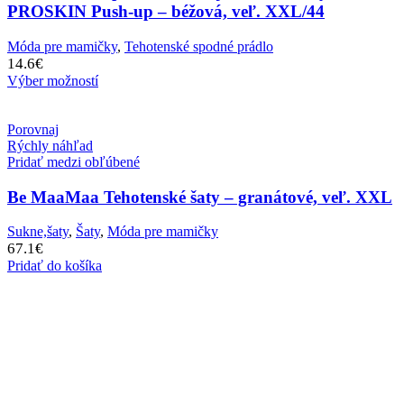
PROSKIN Push-up – béžová, veľ. XXL/44
Móda pre mamičky
,
Tehotenské spodné prádlo
14.6
€
Výber možností
Porovnaj
Rýchly náhľad
Pridať medzi obľúbené
Be MaaMaa Tehotenské šaty – granátové, veľ. XXL
Sukne,šaty
,
Šaty
,
Móda pre mamičky
67.1
€
Pridať do košíka