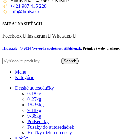
Bukovecká 14, 04012 Košice
+421 907 415 228
info@hratsa.sk
SME AJ NA SIEŤACH
Facebook
Instagram
Whatsapp
Hratsa.sk
- © 2024 Vytvorila spoločnosť
Alibition.sk
. Prémiové weby a eshopy.
Search
Menu
Kategórie
Detské autosedačky
0-18kg
0-25kg
15-36kg
9-18kg
9-36kg
Podsedáky
Fusaky do autosedačiek
Hračky nielen na cesty
Kočíky