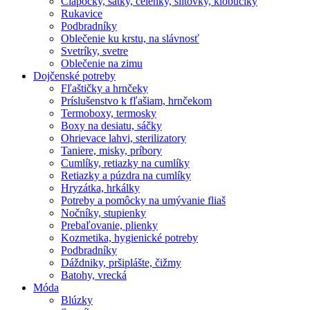
Čiapočky, šatky, čelenky, šiltovky, klobúčiky
Rukavice
Podbradníky
Oblečenie ku krstu, na slávnosť
Svetríky, svetre
Oblečenie na zimu
Dojčenské potreby
Fľaštičky a hrnčeky
Príslušenstvo k fľašiam, hrnčekom
Termoboxy, termosky
Boxy na desiatu, sáčky
Ohrievace lahvi, sterilizatory
Taniere, misky, príbory
Cumlíky, retiazky na cumlíky
Retiazky a púzdra na cumlíky
Hryzátka, hrkálky
Potreby a pomôcky na umývanie fliaš
Nočníky, stupienky
Prebaľovanie, plienky
Kozmetika, hygienické potreby
Podbradníky
Dáždniky, pršiplášte, čižmy
Batohy, vrecká
Móda
Blúzky