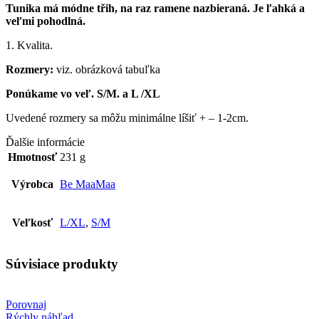
Tunika má módne třih, na raz ramene nazbieraná. Je ľahká a
veľmi pohodlná.
1. Kvalita.
Rozmery:
viz. obrázková tabuľka
Ponúkame vo veľ. S/M. a L /XL
Uvedené rozmery sa môžu minimálne líšiť + – 1-2cm.
Ďalšie informácie
Hmotnosť
231 g
Výrobca
Be MaaMaa
Veľkosť
L/XL
,
S/M
Súvisiace produkty
Porovnaj
Rýchly náhľad