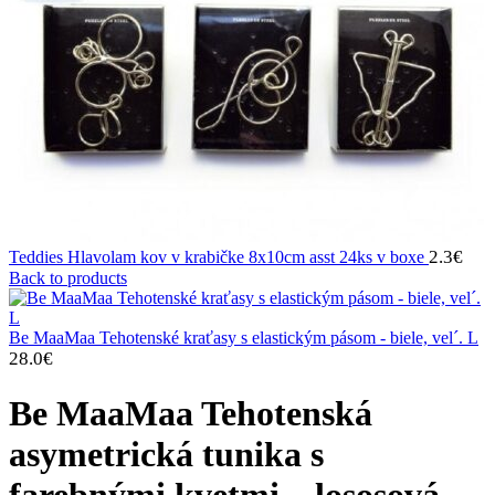
2.3
€
Teddies Hlavolam kov v krabičke 8x10cm asst 24ks v boxe
Back to products
Be MaaMaa Tehotenské kraťasy s elastickým pásom - biele, vel´. L
28.0
€
Be MaaMaa Tehotenská
asymetrická tunika s
farebnými kvetmi – lososová