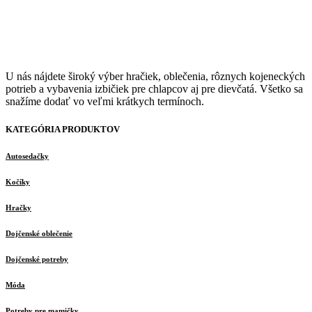
U nás nájdete široký výber hračiek, oblečenia, rôznych kojeneckých
potrieb a vybavenia izbičiek pre chlapcov aj pre dievčatá. Všetko sa
snažíme dodať vo veľmi krátkych termínoch.
KATEGÓRIA PRODUKTOV
Autosedačky
Kočíky
Hračky
Dojčenské oblečenie
Dojčenské potreby
Móda
Potreby pre mamičky