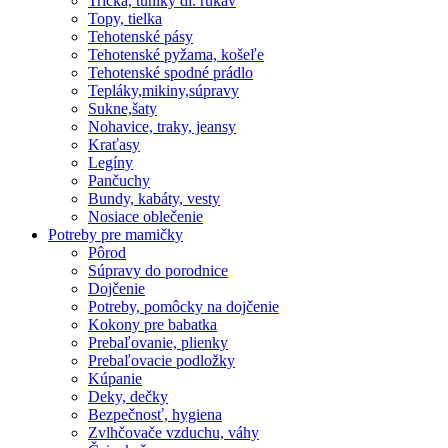
Tričká, tuniky dl. rukáv
Topy, tielka
Tehotenské pásy
Tehotenské pyžama, košeľe
Tehotenské spodné prádlo
Tepláky,mikiny,súpravy
Sukne,šaty
Nohavice, traky, jeansy
Kraťasy
Legíny
Pančuchy
Bundy, kabáty, vesty
Nosiace oblečenie
Potreby pre mamičky
Pôrod
Súpravy do porodnice
Dojčenie
Potreby, pomôcky na dojčenie
Kokony pre babatka
Prebaľovanie, plienky
Prebaľovacie podložky
Kúpanie
Deky, dečky
Bezpečnosť, hygiena
Zvlhčovače vzduchu, váhy