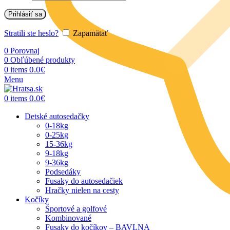
Prihlásiť sa
Stratili ste heslo?
Zapamätať
0
Porovnaj
0
Obľúbené produkty
0.0
€
0
items
Menu
0.0
€
0
items
Detské autosedačky
0-18kg
0-25kg
15-36kg
9-18kg
9-36kg
Podsedáky
Fusaky do autosedačiek
Hračky nielen na cesty
Kočíky
Športové a golfové
Kombinované
Fusaky do kočíkov – BAVLNA