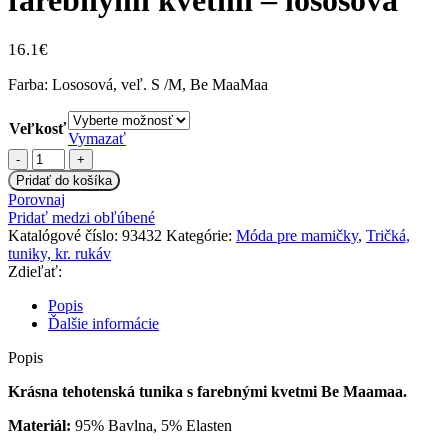
16.1
€
Farba: Lososová, veľ. S /M, Be MaaMaa
Veľkosť
Vymazať
množstvo
Be
Pridať do košíka
MaaMaa
Porovnaj
Tehotenská
Pridať medzi obľúbené
asymetrická
Katalógové číslo:
93432
Kategórie:
Móda pre mamičky
,
Tričká,
tunika
tuniky, kr. rukáv
s
Zdieľať:
farebnými
kvetmi
Popis
-
Ďalšie informácie
lososová
Popis
Krásna tehotenská tunika s farebnými kvetmi Be Maamaa.
Materiál:
95% Bavlna, 5% Elasten