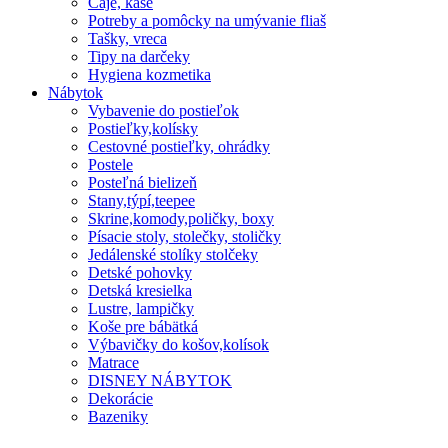
Čaje, kaše
Potreby a pomôcky na umývanie fliaš
Tašky, vreca
Tipy na darčeky
Hygiena kozmetika
Nábytok
Vybavenie do postieľok
Postieľky,kolísky
Cestovné postieľky, ohrádky
Postele
Posteľná bielizeň
Stany,týpí,teepee
Skrine,komody,poličky, boxy
Písacie stoly, stolečky, stoličky
Jedálenské stolíky stolčeky
Detské pohovky
Detská kresielka
Lustre, lampičky
Koše pre bábätká
Výbavičky do košov,kolísok
Matrace
DISNEY NÁBYTOK
Dekorácie
Bazeniky