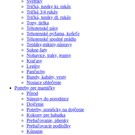
Svetríky
Tričká, tuniky kr. rukáv
Tričká 3/4 rukáv
Tričká, tuniky dl. rukáv
Topy, tielka
Tehotenské pásy
Tehotenské pyžama, košeľe
Tehotenské spodné prádlo
Tepláky,mikiny,súpravy
Sukne,šaty
Nohavice, traky, jeansy
Kraťasy
Legíny
Pančuchy
Bundy, kabáty, vesty
Nosiace oblečenie
Potreby pre mamičky
Pôrod
Súpravy do porodnice
Dojčenie
Potreby, pomôcky na dojčenie
Kokony pre babatka
Prebaľovanie, plienky
Prebaľovacie podložky
Kúpanie