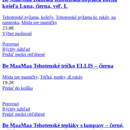
košeľa Luna, čierna, veľ. L
Tehotenské pyžama, košeľe
,
Tehotenské pyžama kr. rukáv, na
ramienka
,
Móda pre mamičky
23.8
€
Výber možností
Porovnaj
Rýchly náhľad
Pridať medzi obľúbené
Be MaaMaa Tehotenské tričko ELLIS – čierna
Móda pre mamičky
,
Tričká, tuniky, dl.rukáv
19.2
€
Pridať do košíka
Porovnaj
Rýchly náhľad
Pridať medzi obľúbené
Be MaaMaa Tehotenské tepláky s lampasy – černé,