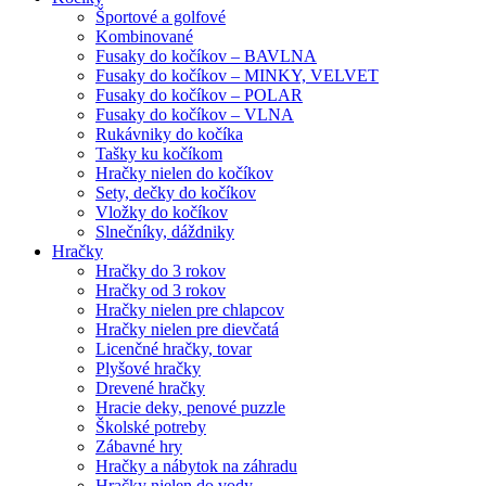
Športové a golfové
Kombinované
Fusaky do kočíkov – BAVLNA
Fusaky do kočíkov – MINKY, VELVET
Fusaky do kočíkov – POLAR
Fusaky do kočíkov – VLNA
Rukávniky do kočíka
Tašky ku kočíkom
Hračky nielen do kočíkov
Sety, dečky do kočíkov
Vložky do kočíkov
Slnečníky, dáždniky
Hračky
Hračky do 3 rokov
Hračky od 3 rokov
Hračky nielen pre chlapcov
Hračky nielen pre dievčatá
Licenčné hračky, tovar
Plyšové hračky
Drevené hračky
Hracie deky, penové puzzle
Školské potreby
Zábavné hry
Hračky a nábytok na záhradu
Hračky nielen do vody