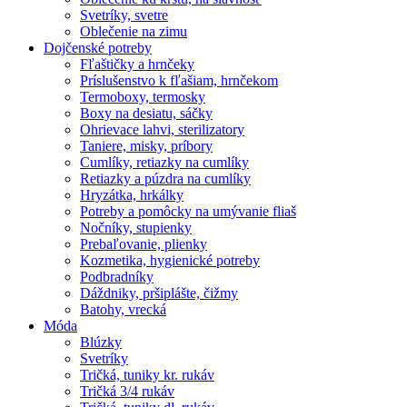
Svetríky, svetre
Oblečenie na zimu
Dojčenské potreby
Fľaštičky a hrnčeky
Príslušenstvo k fľašiam, hrnčekom
Termoboxy, termosky
Boxy na desiatu, sáčky
Ohrievace lahvi, sterilizatory
Taniere, misky, príbory
Cumlíky, retiazky na cumlíky
Retiazky a púzdra na cumlíky
Hryzátka, hrkálky
Potreby a pomôcky na umývanie fliaš
Nočníky, stupienky
Prebaľovanie, plienky
Kozmetika, hygienické potreby
Podbradníky
Dáždniky, pršiplášte, čižmy
Batohy, vrecká
Móda
Blúzky
Svetríky
Tričká, tuniky kr. rukáv
Tričká 3/4 rukáv