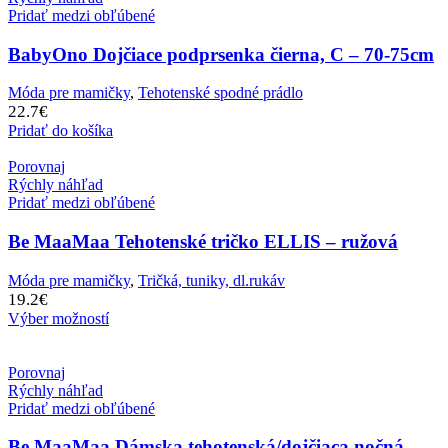
Pridať medzi obľúbené
BabyOno Dojčiace podprsenka čierna, C – 70-75cm
Móda pre mamičky
,
Tehotenské spodné prádlo
22.7
€
Pridať do košíka
Porovnaj
Rýchly náhľad
Pridať medzi obľúbené
Be MaaMaa Tehotenské tričko ELLIS – ružová
Móda pre mamičky
,
Tričká, tuniky, dl.rukáv
19.2
€
Výber možností
Porovnaj
Rýchly náhľad
Pridať medzi obľúbené
Be MaaMaa Dámska tehotenská/dojčiaca nočná