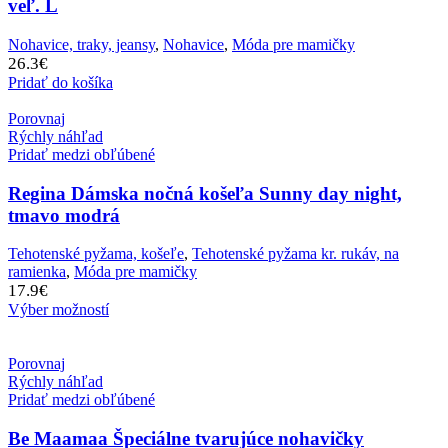
veľ. L
Nohavice, traky, jeansy
,
Nohavice
,
Móda pre mamičky
26.3
€
Pridať do košíka
Porovnaj
Rýchly náhľad
Pridať medzi obľúbené
Regina Dámska nočná košeľa Sunny day night,
tmavo modrá
Tehotenské pyžama, košeľe
,
Tehotenské pyžama kr. rukáv, na
ramienka
,
Móda pre mamičky
17.9
€
Výber možností
Porovnaj
Rýchly náhľad
Pridať medzi obľúbené
Be Maamaa Špeciálne tvarujúce nohavičky