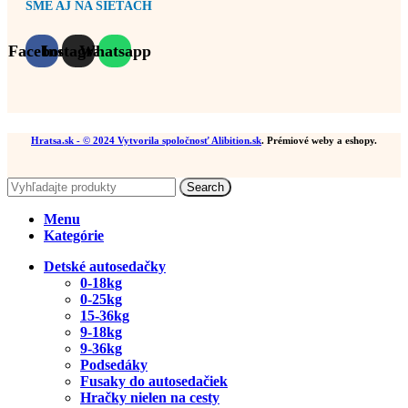
SME AJ NA SIEŤACH
Facebook
Instagram
Whatsapp
Hratsa.sk
- © 2024 Vytvorila spoločnosť
Alibition.sk
. Prémiové weby a eshopy.
Search
Menu
Kategórie
Detské autosedačky
0-18kg
0-25kg
15-36kg
9-18kg
9-36kg
Podsedáky
Fusaky do autosedačiek
Hračky nielen na cesty