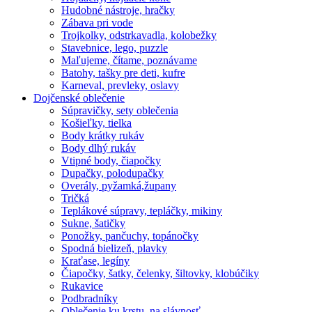
Hudobné nástroje, hračky
Zábava pri vode
Trojkolky, odstrkavadla, kolobežky
Stavebnice, lego, puzzle
Maľujeme, čítame, poznávame
Batohy, tašky pre deti, kufre
Karneval, prevleky, oslavy
Dojčenské oblečenie
Súpravičky, sety oblečenia
Košieľky, tielka
Body krátky rukáv
Body dlhý rukáv
Vtipné body, čiapočky
Dupačky, polodupačky
Overály, pyžamká,župany
Tričká
Teplákové súpravy, tepláčky, mikiny
Sukne, šatičky
Ponožky, pančuchy, topánočky
Spodná bielizeň, plavky
Kraťase, legíny
Čiapočky, šatky, čelenky, šiltovky, klobúčiky
Rukavice
Podbradníky
Oblečenie ku krstu, na slávnosť