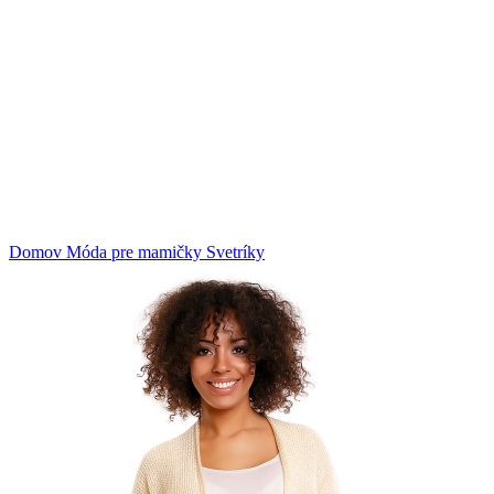
Klikni na zväčšenie
Domov
Móda pre mamičky
Svetríky