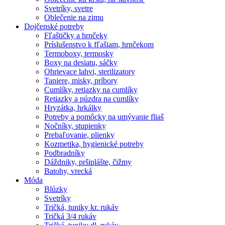
Svetríky, svetre
Oblečenie na zimu
Dojčenské potreby
Fľaštičky a hrnčeky
Príslušenstvo k fľašiam, hrnčekom
Termoboxy, termosky
Boxy na desiatu, sáčky
Ohrievace lahvi, sterilizatory
Taniere, misky, príbory
Cumlíky, retiazky na cumlíky
Retiazky a púzdra na cumlíky
Hryzátka, hrkálky
Potreby a pomôcky na umývanie fliaš
Nočníky, stupienky
Prebaľovanie, plienky
Kozmetika, hygienické potreby
Podbradníky
Dáždniky, pršiplášte, čižmy
Batohy, vrecká
Móda
Blúzky
Svetríky
Tričká, tuniky kr. rukáv
Tričká 3/4 rukáv