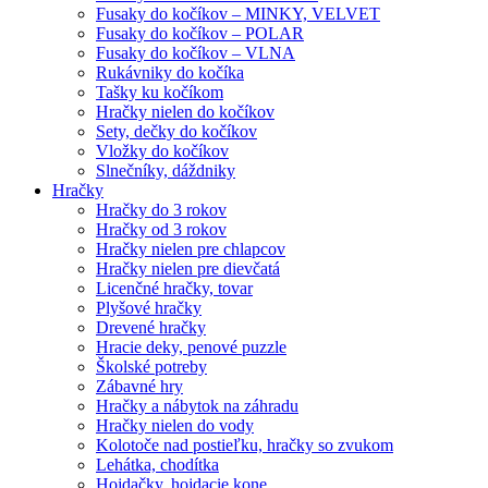
Fusaky do kočíkov – MINKY, VELVET
Fusaky do kočíkov – POLAR
Fusaky do kočíkov – VLNA
Rukávniky do kočíka
Tašky ku kočíkom
Hračky nielen do kočíkov
Sety, dečky do kočíkov
Vložky do kočíkov
Slnečníky, dáždniky
Hračky
Hračky do 3 rokov
Hračky od 3 rokov
Hračky nielen pre chlapcov
Hračky nielen pre dievčatá
Licenčné hračky, tovar
Plyšové hračky
Drevené hračky
Hracie deky, penové puzzle
Školské potreby
Zábavné hry
Hračky a nábytok na záhradu
Hračky nielen do vody
Kolotoče nad postieľku, hračky so zvukom
Lehátka, chodítka
Hojdačky, hojdacie kone