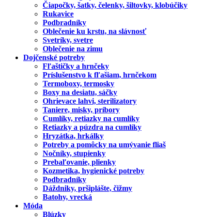
Čiapočky, šatky, čelenky, šiltovky, klobúčiky
Rukavice
Podbradníky
Oblečenie ku krstu, na slávnosť
Svetríky, svetre
Oblečenie na zimu
Dojčenské potreby
Fľaštičky a hrnčeky
Príslušenstvo k fľašiam, hrnčekom
Termoboxy, termosky
Boxy na desiatu, sáčky
Ohrievace lahvi, sterilizatory
Taniere, misky, príbory
Cumlíky, retiazky na cumlíky
Retiazky a púzdra na cumlíky
Hryzátka, hrkálky
Potreby a pomôcky na umývanie fliaš
Nočníky, stupienky
Prebaľovanie, plienky
Kozmetika, hygienické potreby
Podbradníky
Dáždniky, pršiplášte, čižmy
Batohy, vrecká
Móda
Blúzky