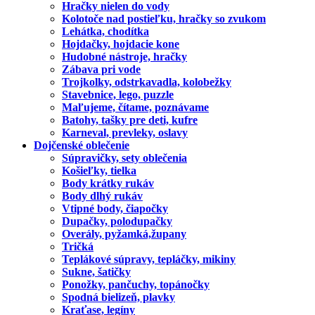
Hračky nielen do vody
Kolotoče nad postieľku, hračky so zvukom
Lehátka, chodítka
Hojdačky, hojdacie kone
Hudobné nástroje, hračky
Zábava pri vode
Trojkolky, odstrkavadla, kolobežky
Stavebnice, lego, puzzle
Maľujeme, čítame, poznávame
Batohy, tašky pre deti, kufre
Karneval, prevleky, oslavy
Dojčenské oblečenie
Súpravičky, sety oblečenia
Košieľky, tielka
Body krátky rukáv
Body dlhý rukáv
Vtipné body, čiapočky
Dupačky, polodupačky
Overály, pyžamká,župany
Tričká
Teplákové súpravy, tepláčky, mikiny
Sukne, šatičky
Ponožky, pančuchy, topánočky
Spodná bielizeň, plavky
Kraťase, legíny