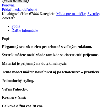
Pridať do košíka
Porovnaj
Pridať medzi obľúbené
Katalógové číslo:
67444
Kategórie:
Móda pre mamičky
,
Svetríky
Zdieľať:
Popis
Ďalšie informácie
Popis
Elegantný svetrík nielen pre tehotné s voľným rolákom.
Svetrík môžete nosiť všade tam kde sa chcete cítiť príjemne.
Materiál je prijemný na dotyk, nehryzie.
Tento model môžete nosiť pred aj po tehotenstve – praktické.
Jednoduchý styling.
Veľmi ľahučký.
Rozmery (cm):
Celková dĺžka cca 78 cm.