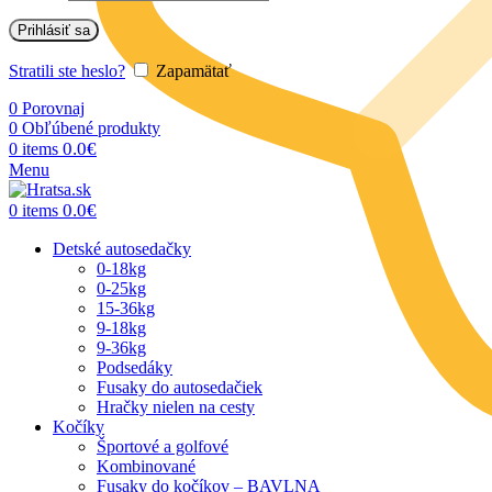
Prihlásiť sa
Stratili ste heslo?
Zapamätať
0
Porovnaj
0
Obľúbené produkty
0.0
€
0
items
Menu
0.0
€
0
items
Detské autosedačky
0-18kg
0-25kg
15-36kg
9-18kg
9-36kg
Podsedáky
Fusaky do autosedačiek
Hračky nielen na cesty
Kočíky
Športové a golfové
Kombinované
Fusaky do kočíkov – BAVLNA