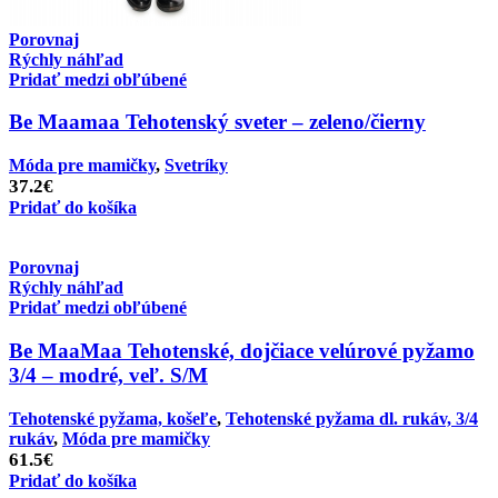
Porovnaj
Rýchly náhľad
Pridať medzi obľúbené
Be Maamaa Tehotenský sveter – zeleno/čierny
Móda pre mamičky
,
Svetríky
37.2
€
Pridať do košíka
Porovnaj
Rýchly náhľad
Pridať medzi obľúbené
Be MaaMaa Tehotenské, dojčiace velúrové pyžamo
3/4 – modré, veľ. S/M
Tehotenské pyžama, košeľe
,
Tehotenské pyžama dl. rukáv, 3/4
rukáv
,
Móda pre mamičky
61.5
€
Pridať do košíka