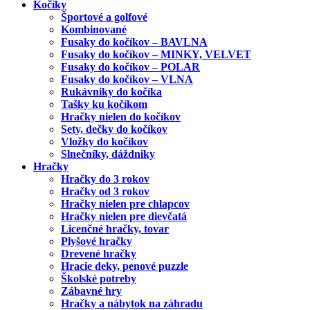
Kočíky
Športové a golfové
Kombinované
Fusaky do kočíkov – BAVLNA
Fusaky do kočíkov – MINKY, VELVET
Fusaky do kočíkov – POLAR
Fusaky do kočíkov – VLNA
Rukávniky do kočíka
Tašky ku kočíkom
Hračky nielen do kočíkov
Sety, dečky do kočíkov
Vložky do kočíkov
Slnečníky, dáždniky
Hračky
Hračky do 3 rokov
Hračky od 3 rokov
Hračky nielen pre chlapcov
Hračky nielen pre dievčatá
Licenčné hračky, tovar
Plyšové hračky
Drevené hračky
Hracie deky, penové puzzle
Školské potreby
Zábavné hry
Hračky a nábytok na záhradu