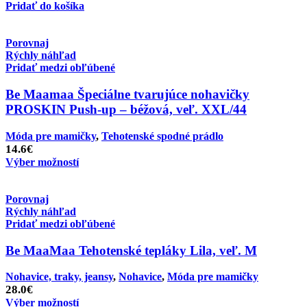
Pridať do košíka
Porovnaj
Rýchly náhľad
Pridať medzi obľúbené
Be Maamaa Špeciálne tvarujúce nohavičky
PROSKIN Push-up – béžová, veľ. XXL/44
Móda pre mamičky
,
Tehotenské spodné prádlo
14.6
€
Výber možností
Porovnaj
Rýchly náhľad
Pridať medzi obľúbené
Be MaaMaa Tehotenské tepláky Lila, veľ. M
Nohavice, traky, jeansy
,
Nohavice
,
Móda pre mamičky
28.0
€
Výber možností