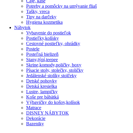
Čaje, kaše
Potreby a pomôcky na umývanie fliaš
Tašky, vreca
Tipy na darčeky
Hygiena kozmetika
Nábytok
Vybavenie do postieľok
Postieľky,kolísky
Cestovné postieľky, ohrádky
Postele
Posteľná bielizeň
Stany,týpí,teepee
Skrine,komody,poličky, boxy
Písacie stoly, stolečky, stoličky
Jedálenské stolíky stolčeky
Detské pohovky
Detská kresielka
Lustre, lampičky
Koše pre bábätká
Výbavičky do košov,kolísok
Matrace
DISNEY NÁBYTOK
Dekorácie
Bazeniky