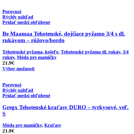
Porovnaj
Rýchly náhľad
Pridať medzi obľúbené
Be Maamaa Tehotenské, dojčiace pyžamo 3/4 s dl.
rukávom – růžovo/bordo
Tehotenské pyžama, košeľe
,
Tehotenské pyžama dl. rukáv, 3/4
rukáv
,
Móda pre mamičky
21.9
€
Výber možností
Porovnaj
Rýchly náhľad
Pridať medzi obľúbené
Gregx Tehotenské kraťasy DURO – tyrkysové, veľ.
S
Móda pre mamičky
,
Kraťasy
21.9
€