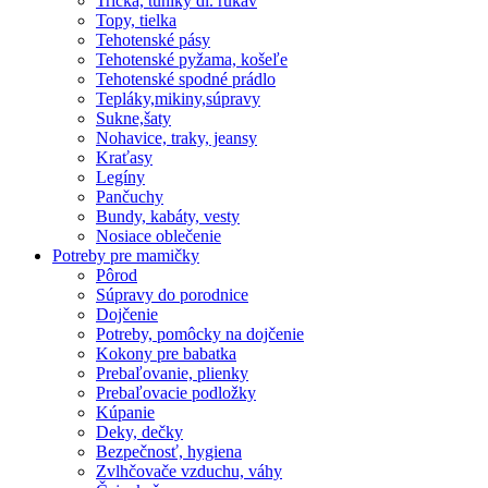
Tričká, tuniky dl. rukáv
Topy, tielka
Tehotenské pásy
Tehotenské pyžama, košeľe
Tehotenské spodné prádlo
Tepláky,mikiny,súpravy
Sukne,šaty
Nohavice, traky, jeansy
Kraťasy
Legíny
Pančuchy
Bundy, kabáty, vesty
Nosiace oblečenie
Potreby pre mamičky
Pôrod
Súpravy do porodnice
Dojčenie
Potreby, pomôcky na dojčenie
Kokony pre babatka
Prebaľovanie, plienky
Prebaľovacie podložky
Kúpanie
Deky, dečky
Bezpečnosť, hygiena
Zvlhčovače vzduchu, váhy