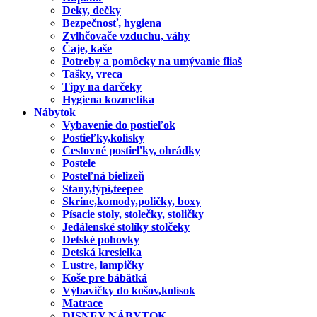
Deky, dečky
Bezpečnosť, hygiena
Zvlhčovače vzduchu, váhy
Čaje, kaše
Potreby a pomôcky na umývanie fliaš
Tašky, vreca
Tipy na darčeky
Hygiena kozmetika
Nábytok
Vybavenie do postieľok
Postieľky,kolísky
Cestovné postieľky, ohrádky
Postele
Posteľná bielizeň
Stany,týpí,teepee
Skrine,komody,poličky, boxy
Písacie stoly, stolečky, stoličky
Jedálenské stolíky stolčeky
Detské pohovky
Detská kresielka
Lustre, lampičky
Koše pre bábätká
Výbavičky do košov,kolísok
Matrace
DISNEY NÁBYTOK