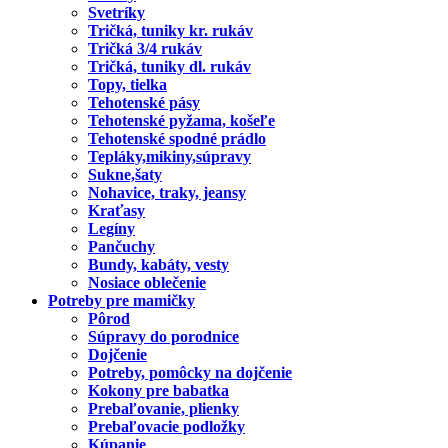
Svetríky
Tričká, tuniky kr. rukáv
Tričká 3/4 rukáv
Tričká, tuniky dl. rukáv
Topy, tielka
Tehotenské pásy
Tehotenské pyžama, košeľe
Tehotenské spodné prádlo
Tepláky,mikiny,súpravy
Sukne,šaty
Nohavice, traky, jeansy
Kraťasy
Legíny
Pančuchy
Bundy, kabáty, vesty
Nosiace oblečenie
Potreby pre mamičky
Pôrod
Súpravy do porodnice
Dojčenie
Potreby, pomôcky na dojčenie
Kokony pre babatka
Prebaľovanie, plienky
Prebaľovacie podložky
Kúpanie