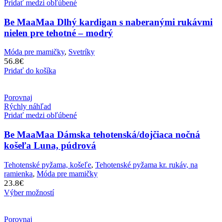
Pridať medzi obľúbené
Be MaaMaa Dlhý kardigan s naberanými rukávmi
nielen pre tehotné – modrý
Móda pre mamičky
,
Svetríky
56.8
€
Pridať do košíka
Porovnaj
Rýchly náhľad
Pridať medzi obľúbené
Be MaaMaa Dámska tehotenská/dojčiaca nočná
košeľa Luna, púdrová
Tehotenské pyžama, košeľe
,
Tehotenské pyžama kr. rukáv, na
ramienka
,
Móda pre mamičky
23.8
€
Výber možností
Porovnaj