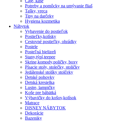
Čaje, kaše
Potreby a pomôcky na umývanie fliaš
Tašky, vreca
Tipy na darčeky
Hygiena kozmetika
Nábytok
Vybavenie do postieľok
Postieľky,kolísky
Cestovné postieľky, ohrádky
Postele
Posteľná bielizeň
Stany,týpí,teepee
Skrine,komody,poličky, boxy
Písacie stoly, stolečky, stoličky
Jedálenské stolíky stolčeky
Detské pohovky
Detská kresielka
Lustre, lampičky
Koše pre bábätká
Výbavičky do košov,kolísok
Matrace
DISNEY NÁBYTOK
Dekorácie
Bazeniky