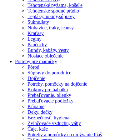
Tehotenské pyžama, košeľe
Tehotenské spodné prádlo
Tepláky,mikiny,súpravy
Sukne,šaty
Nohavice, traky, jeansy
Kraťasy
Legíny
Pančuchy
Bundy, kabáty, vesty
Nosiace oblečenie
Potreby pre mamičky
Pôrod
Súpravy do porodnice
Dojčenie
Potreby, pomôcky na dojčenie
Kokony pre babatka
Prebaľovanie, plienky
Prebaľovacie podložky
Kúpanie
Deky, dečky
Bezpečnosť, hygiena
Zvlhčovače vzduchu, váhy
Čaje, kaše
Potreby a pomôcky na umývanie fliaš