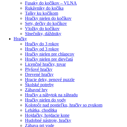
Fusaky do kočíkov – VLNA
Rukávniky do kočíka
Tašky ku kočíkom
Hračky nielen do kočíkov
Sety, dečky do kočíkov
Vložky do kočíkov
Slnečníky, dáždniky
Hračky
Hračky do 3 rokov
Hračky od 3 rokov
Hračky nielen pre chlapcov
Hračky nielen pre dievčatá
Licenčné hračky, tovar
Plyšové hračky
Drevené hračky
Hracie deky, penové puzzle
Školské potreby
Zábavné hry
Hračky a nábytok na záhradu
Hračky nielen do vody
Kolotoče nad postieľku, hračky so zvukom
Lehátka, chodítka
Hojdačky, hojdacie kone
Hudobné nástroje, hračky
Zábava pri vode