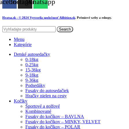
acebook
Instagram
Whatsapp
Hratsa.sk
- © 2024 Vytvorila spoločnosť
Alibition.sk
. Prémiové weby a eshopy.
Search
Menu
Kategórie
Detské autosedačky
0-18kg
0-25kg
15-36kg
9-18kg
9-36kg
Podsedáky
Fusaky do autosedačiek
Hračky nielen na cesty
Kočíky
Športové a golfové
Kombinované
Fusaky do kočíkov – BAVLNA
Fusaky do kočíkov – MINKY, VELVET
Fusaky do kočíkov – POLAR