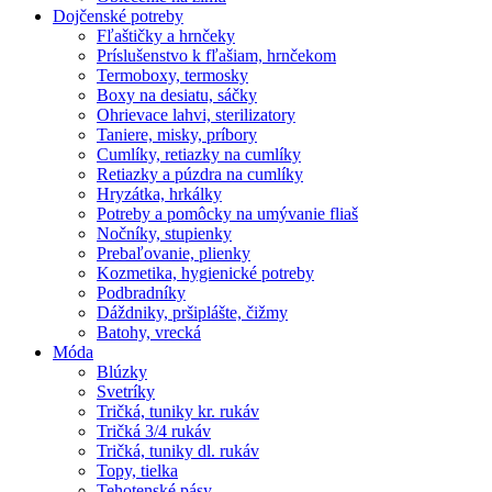
Dojčenské potreby
Fľaštičky a hrnčeky
Príslušenstvo k fľašiam, hrnčekom
Termoboxy, termosky
Boxy na desiatu, sáčky
Ohrievace lahvi, sterilizatory
Taniere, misky, príbory
Cumlíky, retiazky na cumlíky
Retiazky a púzdra na cumlíky
Hryzátka, hrkálky
Potreby a pomôcky na umývanie fliaš
Nočníky, stupienky
Prebaľovanie, plienky
Kozmetika, hygienické potreby
Podbradníky
Dáždniky, pršiplášte, čižmy
Batohy, vrecká
Móda
Blúzky
Svetríky
Tričká, tuniky kr. rukáv
Tričká 3/4 rukáv
Tričká, tuniky dl. rukáv
Topy, tielka
Tehotenské pásy