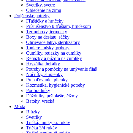
Svetríky, svetre
Oblečenie na zimu
Dojčenské potreby
Fľaštičky a hrnčeky
Príslušenstvo k fľašiam, hrnčekom
Termoboxy, termosky
Boxy na desiatu, sáčky
Ohrievace lahvi, sterilizatory
Taniere, misky, príbory
Cumlíky, retiazky na cumlíky
Retiazky a púzdra na cumlíky
Hryzátka, hrkálky
Potreby a pomôcky na umývanie fliaš
Nočníky, stupienky
Prebaľovanie, plienky
Kozmetika, hygienické potreby
Podbradníky
Dáždniky, pršiplášte, čižmy
Batohy, vrecká
Móda
Blúzky
Svetríky
Tričká, tuniky kr. rukáv
Tričká 3/4 rukáv