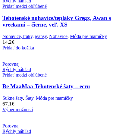
Rýchly náhľad
Pridať medzi obľúbené
Tehotenské nohavice/tepláky Gregx, Awan s
vreckami – čierne, veľ. XS
Nohavice, traky, jeansy
,
Nohavice
,
Móda pre mamičky
14.2
€
Pridať do košíka
Porovnaj
Rýchly náhľad
Pridať medzi obľúbené
Be MaaMaa Tehotenské šaty – ecru
Sukne,šaty
,
Šaty
,
Móda pre mamičky
67.1
€
Výber možností
Porovnaj
Rýchly náhľad