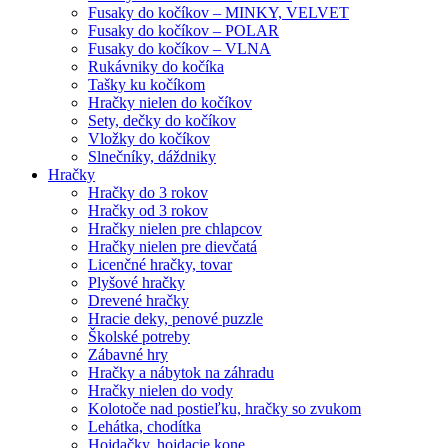
Fusaky do kočíkov – MINKY, VELVET
Fusaky do kočíkov – POLAR
Fusaky do kočíkov – VLNA
Rukávniky do kočíka
Tašky ku kočíkom
Hračky nielen do kočíkov
Sety, dečky do kočíkov
Vložky do kočíkov
Slnečníky, dáždniky
Hračky
Hračky do 3 rokov
Hračky od 3 rokov
Hračky nielen pre chlapcov
Hračky nielen pre dievčatá
Licenčné hračky, tovar
Plyšové hračky
Drevené hračky
Hracie deky, penové puzzle
Školské potreby
Zábavné hry
Hračky a nábytok na záhradu
Hračky nielen do vody
Kolotoče nad postieľku, hračky so zvukom
Lehátka, chodítka
Hojdačky, hojdacie kone