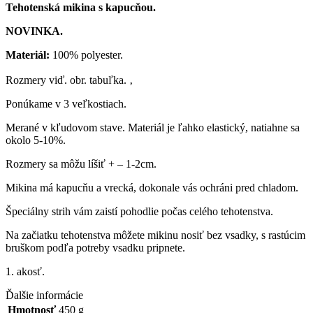
Tehotenská mikina s kapucňou.
NOVINKA.
Materiál:
100% polyester.
Rozmery viď. obr. tabuľka. ‚
Ponúkame v 3 veľkostiach.
Merané v kľudovom stave. Materiál je ľahko elastický, natiahne sa
okolo 5-10%.
Rozmery sa môžu líšiť + – 1-2cm.
Mikina má kapucňu a vrecká, dokonale vás ochráni pred chladom.
Špeciálny strih vám zaistí pohodlie počas celého tehotenstva.
Na začiatku tehotenstva môžete mikinu nosiť bez vsadky, s rastúcim
bruškom podľa potreby vsadku pripnete.
1. akosť.
Ďalšie informácie
Hmotnosť
450 g