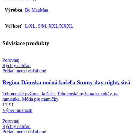
Výrobca
Be MaaMaa
Veľkosť
L/XL
,
S/M
,
XXL/XXXL
Súvisiace produkty
Porovnaj
Rýchly náhľad
Pridať medzi obľúbené
Regina Dámska nočná košeľa Sunny day night, sivá
Tehotenské pyžama, košeľe
,
Tehotenské pyžama kr. rukáv, na
ramienka
,
Móda pre mamičky
17.9
€
Výber možností
Porovnaj
Rýchly náhľad
Pridať medzi obľúbené