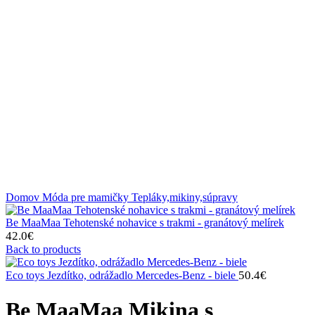
Klikni na zväčšenie
Domov
Móda pre mamičky
Tepláky,mikiny,súpravy
Be MaaMaa Tehotenské nohavice s trakmi - granátový melírek
42.0
€
Back to products
50.4
€
Eco toys Jezdítko, odrážadlo Mercedes-Benz - biele
Be MaaMaa Mikina s