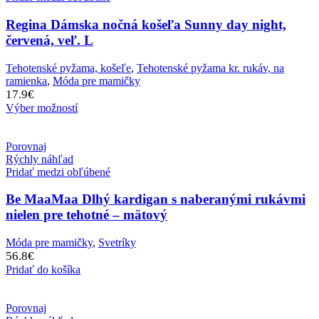
Regina Dámska nočná košeľa Sunny day night,
červená, veľ. L
Tehotenské pyžama, košeľe
,
Tehotenské pyžama kr. rukáv, na
ramienka
,
Móda pre mamičky
17.9
€
Výber možností
Porovnaj
Rýchly náhľad
Pridať medzi obľúbené
Be MaaMaa Dlhý kardigan s naberanými rukávmi
nielen pre tehotné – mätový
Móda pre mamičky
,
Svetríky
56.8
€
Pridať do košíka
Porovnaj