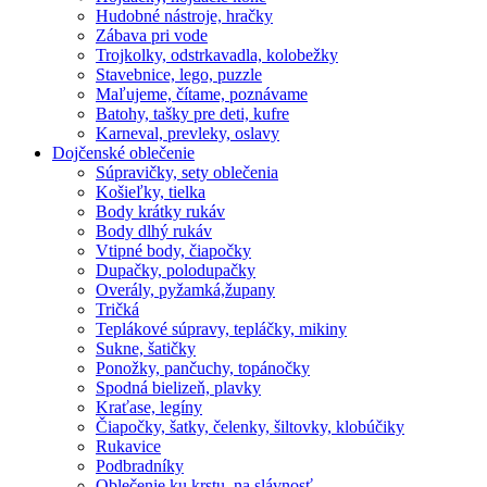
Hudobné nástroje, hračky
Zábava pri vode
Trojkolky, odstrkavadla, kolobežky
Stavebnice, lego, puzzle
Maľujeme, čítame, poznávame
Batohy, tašky pre deti, kufre
Karneval, prevleky, oslavy
Dojčenské oblečenie
Súpravičky, sety oblečenia
Košieľky, tielka
Body krátky rukáv
Body dlhý rukáv
Vtipné body, čiapočky
Dupačky, polodupačky
Overály, pyžamká,župany
Tričká
Teplákové súpravy, tepláčky, mikiny
Sukne, šatičky
Ponožky, pančuchy, topánočky
Spodná bielizeň, plavky
Kraťase, legíny
Čiapočky, šatky, čelenky, šiltovky, klobúčiky
Rukavice
Podbradníky
Oblečenie ku krstu, na slávnosť