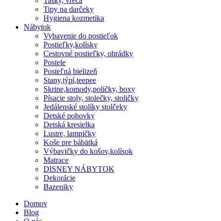
Tašky, vreca
Tipy na darčeky
Hygiena kozmetika
Nábytok
Vybavenie do postieľok
Postieľky,kolísky
Cestovné postieľky, ohrádky
Postele
Posteľná bielizeň
Stany,týpí,teepee
Skrine,komody,poličky, boxy
Písacie stoly, stolečky, stoličky
Jedálenské stolíky stolčeky
Detské pohovky
Detská kresielka
Lustre, lampičky
Koše pre bábätká
Výbavičky do košov,kolísok
Matrace
DISNEY NÁBYTOK
Dekorácie
Bazeniky
Domov
Blog