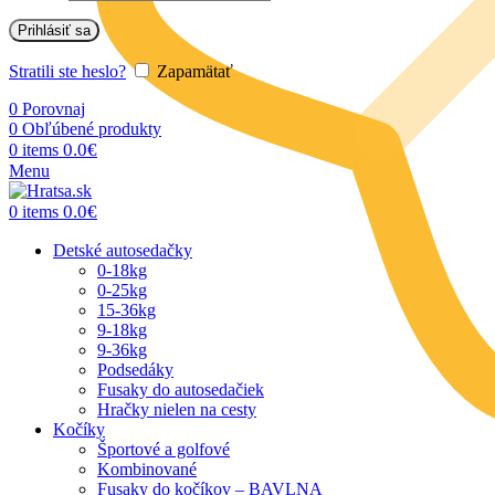
Prihlásiť sa
Stratili ste heslo?
Zapamätať
0
Porovnaj
0
Obľúbené produkty
0.0
€
0
items
Menu
0.0
€
0
items
Detské autosedačky
0-18kg
0-25kg
15-36kg
9-18kg
9-36kg
Podsedáky
Fusaky do autosedačiek
Hračky nielen na cesty
Kočíky
Športové a golfové
Kombinované
Fusaky do kočíkov – BAVLNA