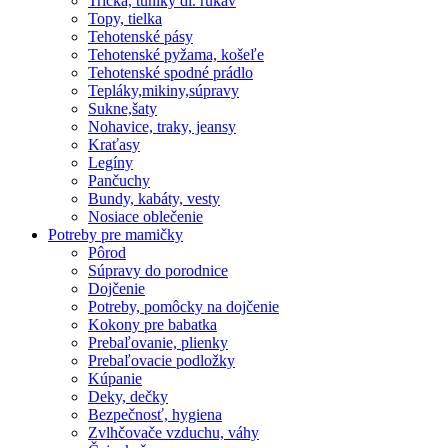
Tričká, tuniky dl. rukáv
Topy, tielka
Tehotenské pásy
Tehotenské pyžama, košeľe
Tehotenské spodné prádlo
Tepláky,mikiny,súpravy
Sukne,šaty
Nohavice, traky, jeansy
Kraťasy
Legíny
Pančuchy
Bundy, kabáty, vesty
Nosiace oblečenie
Potreby pre mamičky
Pôrod
Súpravy do porodnice
Dojčenie
Potreby, pomôcky na dojčenie
Kokony pre babatka
Prebaľovanie, plienky
Prebaľovacie podložky
Kúpanie
Deky, dečky
Bezpečnosť, hygiena
Zvlhčovače vzduchu, váhy