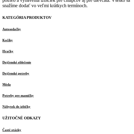
potrieb a vybavenia izbičiek pre chlapcov aj pre dievčatá. Všetko sa
snažíme dodať vo veľmi krátkych termínoch.
KATEGÓRIA PRODUKTOV
Autosedačky
Kočíky
Hračky
Dojčenské oblečenie
Dojčenské potreby
Móda
Potreby pre mamičky
Nábytok do izbičky
UŽITOČNÉ ODKAZY
Časté otázky