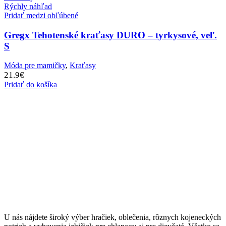
Rýchly náhľad
Pridať medzi obľúbené
Gregx Tehotenské kraťasy DURO – tyrkysové, veľ.
S
Móda pre mamičky
,
Kraťasy
21.9
€
Pridať do košíka
U nás nájdete široký výber hračiek, oblečenia, rôznych kojeneckých