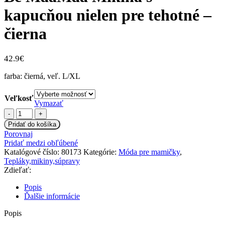
kapucňou nielen pre tehotné –
čierna
42.9
€
farba: čierná, veľ. L/XL
Veľkosť
Vymazať
množstvo
Be
Pridať do košíka
MaaMaa
Porovnaj
Mikina
Pridať medzi obľúbené
s
Katalógové číslo:
80173
Kategórie:
Móda pre mamičky
,
kapucňou
Tepláky,mikiny,súpravy
nielen
Zdieľať:
pre
tehotné
Popis
-
Ďalšie informácie
čierna
Popis