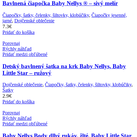
Bavlnená čiapočka Baby Nellys ® – sivý melír
Čiapočky, šatky, čelenky, šiltovky, klobúčiky
,
Čiapočky jesenné,
jarné
,
Dojčenské oblečenie
7.3
€
Pridať do košíka
Porovnaj
Rýchly náhľad
Pridať medzi obľúbené
Detský bavlnený šatka na krk Baby Nellys, Baby
Little Star – ružový
Dojčenské oblečenie
,
Čiapočky, šatky, čelenky, šiltovky, klobúčiky
,
Šatky
2.9
€
Pridať do košíka
Porovnaj
Rýchly náhľad
Pridať medzi obľúbené
Baby Nellys Body dlhý rukáv, žlté, Baby Little Star