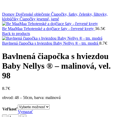
Klikni na zväčšenie
Domov
Dojčenské oblečenie
Čiapočky, šatky, čelenky, šiltovky,
klobúčiky
Čiapočky jesenné, jarné
36.5
€
Be MaaMaa Tehotenské a dojčiace šaty - červené kvety
Back to products
8.7
€
Bavlnená čiapočka s hviezdou Baby Nellys ® - tm. modrá
Bavlnená čiapočka s hviezdou
Baby Nellys ® – malinová, vel.
98
8.7
€
obvod: 48 – 50cm, barva: malinová
Veľkosť
Vymazať
množstvo