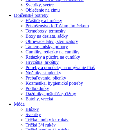
Svetríky, svetre
Oblečenie na zimu
Dojčenské potreby
Fľaštičky a hrnčeky
Príslušenstvo k fľašiam, hrnčekom
Termoboxy, termosky
Boxy na desiatu, sáčky
Ohrievace lahvi, sterilizatory
Taniere, misky, príbory
Cumlíky, retiazky na cumlíky
Retiazky a púzdra na cumlíky
Hryzátka, hrkálky
Potreby a pomôcky na umývanie fliaš
Nočníky, stupienky
Prebaľovanie, plienky
Kozmetika, hygienické potreby
Podbradníky
Dáždniky, pršiplášte, čižmy
Batohy, vrecká
Móda
Blúzky
Svetríky
Tričká, tuniky kr. rukáv
Tričká 3/4 rukáv