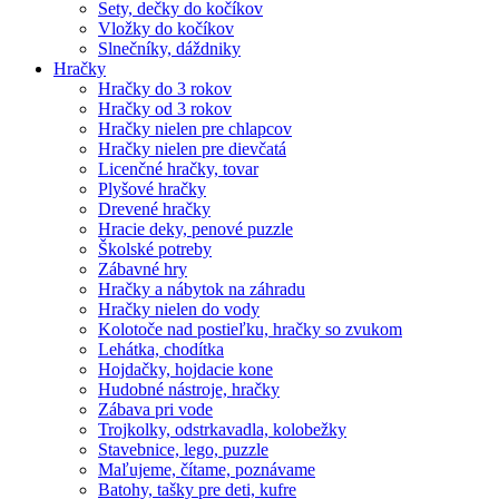
Sety, dečky do kočíkov
Vložky do kočíkov
Slnečníky, dáždniky
Hračky
Hračky do 3 rokov
Hračky od 3 rokov
Hračky nielen pre chlapcov
Hračky nielen pre dievčatá
Licenčné hračky, tovar
Plyšové hračky
Drevené hračky
Hracie deky, penové puzzle
Školské potreby
Zábavné hry
Hračky a nábytok na záhradu
Hračky nielen do vody
Kolotoče nad postieľku, hračky so zvukom
Lehátka, chodítka
Hojdačky, hojdacie kone
Hudobné nástroje, hračky
Zábava pri vode
Trojkolky, odstrkavadla, kolobežky
Stavebnice, lego, puzzle
Maľujeme, čítame, poznávame
Batohy, tašky pre deti, kufre