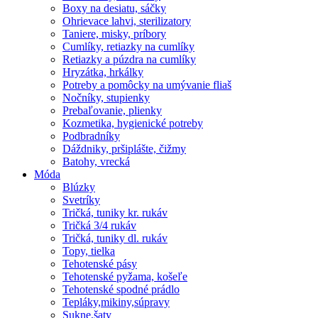
Boxy na desiatu, sáčky
Ohrievace lahvi, sterilizatory
Taniere, misky, príbory
Cumlíky, retiazky na cumlíky
Retiazky a púzdra na cumlíky
Hryzátka, hrkálky
Potreby a pomôcky na umývanie fliaš
Nočníky, stupienky
Prebaľovanie, plienky
Kozmetika, hygienické potreby
Podbradníky
Dáždniky, pršiplášte, čižmy
Batohy, vrecká
Móda
Blúzky
Svetríky
Tričká, tuniky kr. rukáv
Tričká 3/4 rukáv
Tričká, tuniky dl. rukáv
Topy, tielka
Tehotenské pásy
Tehotenské pyžama, košeľe
Tehotenské spodné prádlo
Tepláky,mikiny,súpravy
Sukne,šaty