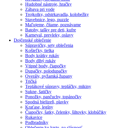
Hudobné nástroje, hračky
Zábava pri vode
Trojkolky, odstrkavadla, kolobežky
Stavebnice, lego, puzzle
Maľujeme, čítame, poznávame
Batohy, tašky pre deti, kufre
Karneval, prevleky, oslavy
Dojčenské oblečenie
Súpravičky, sety oblečenia
Košieľky, tielka
Body krátky rukáv
Body dlhý rukáv
Vtipné body, čiapočky
Dupačky, polodupačky
Overály, pyžamká,župany
Tričká
Teplákové súpravy, tepláčky, mikiny
Sukne, šatičky
Ponožky, pančuchy, topánočky
Spodná bielizeň, plavky
Kraťase, legíny
Čiapočky, šatky, čelenky, šiltovky, klobúčiky
Rukavice
Podbradníky
Oblečenie ku krstu, na slávnosť