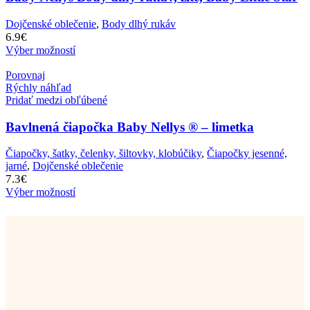
Dojčenské oblečenie
,
Body dlhý rukáv
6.9
€
Výber možností
Porovnaj
Rýchly náhľad
Pridať medzi obľúbené
Bavlnená čiapočka Baby Nellys ® – limetka
Čiapočky, šatky, čelenky, šiltovky, klobúčiky
,
Čiapočky jesenné,
jarné
,
Dojčenské oblečenie
7.3
€
Výber možností