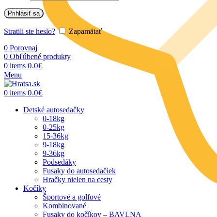
Prihlásiť sa
Stratili ste heslo?
Zapamätať
0
Porovnaj
0
Obľúbené produkty
0.0
€
0
items
Menu
0.0
€
0
items
Detské autosedačky
0-18kg
0-25kg
15-36kg
9-18kg
9-36kg
Podsedáky
Fusaky do autosedačiek
Hračky nielen na cesty
Kočíky
Športové a golfové
Kombinované
Fusaky do kočíkov – BAVLNA