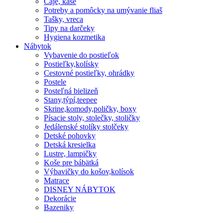
Čaje, kaše
Potreby a pomôcky na umývanie fliaš
Tašky, vreca
Tipy na darčeky
Hygiena kozmetika
Nábytok
Vybavenie do postieľok
Postieľky,kolísky
Cestovné postieľky, ohrádky
Postele
Posteľná bielizeň
Stany,týpí,teepee
Skrine,komody,poličky, boxy
Písacie stoly, stolečky, stoličky
Jedálenské stolíky stolčeky
Detské pohovky
Detská kresielka
Lustre, lampičky
Koše pre bábätká
Výbavičky do košov,kolísok
Matrace
DISNEY NÁBYTOK
Dekorácie
Bazeniky