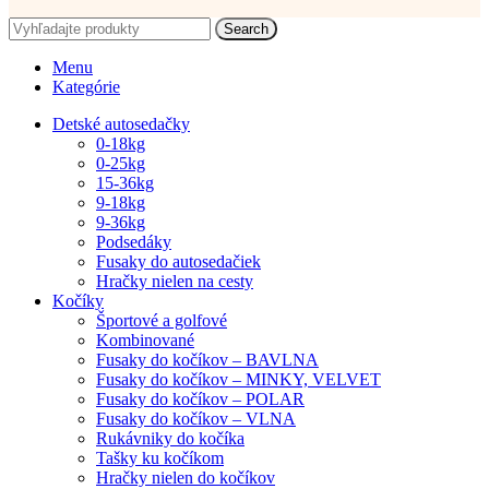
Search
Menu
Kategórie
Detské autosedačky
0-18kg
0-25kg
15-36kg
9-18kg
9-36kg
Podsedáky
Fusaky do autosedačiek
Hračky nielen na cesty
Kočíky
Športové a golfové
Kombinované
Fusaky do kočíkov – BAVLNA
Fusaky do kočíkov – MINKY, VELVET
Fusaky do kočíkov – POLAR
Fusaky do kočíkov – VLNA
Rukávniky do kočíka
Tašky ku kočíkom
Hračky nielen do kočíkov