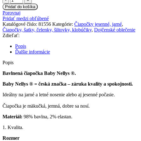
Bavlnená
Pridať do košíka
čiapočka
Porovnaj
s
Pridať medzi obľúbené
hviezdou
Katalógové číslo:
81556
Kategórie:
Čiapočky jesenné, jarné
,
Baby
Čiapočky, šatky, čelenky, šiltovky, klobúčiky
,
Dojčenské oblečenie
Nellys
Zdieľať:
®
-
Popis
malinová,
Ďalšie informácie
vel.
98
Popis
Bavlnená čiapočka Baby Nellys ®.
Baby Nellys ® = česká značka – záruka kvality a spokojnosti.
Ideálny na jarné a letné nosenie alebo aj jesenné počasie.
Čiapočka je mäkučká, jemná, dobre sa nosí.
Materiál:
98% bavlna, 2% elastan.
1. Kvalita.
Rozmer