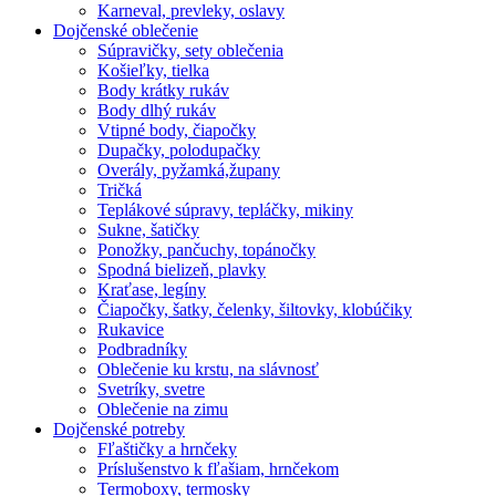
Karneval, prevleky, oslavy
Dojčenské oblečenie
Súpravičky, sety oblečenia
Košieľky, tielka
Body krátky rukáv
Body dlhý rukáv
Vtipné body, čiapočky
Dupačky, polodupačky
Overály, pyžamká,župany
Tričká
Teplákové súpravy, tepláčky, mikiny
Sukne, šatičky
Ponožky, pančuchy, topánočky
Spodná bielizeň, plavky
Kraťase, legíny
Čiapočky, šatky, čelenky, šiltovky, klobúčiky
Rukavice
Podbradníky
Oblečenie ku krstu, na slávnosť
Svetríky, svetre
Oblečenie na zimu
Dojčenské potreby
Fľaštičky a hrnčeky
Príslušenstvo k fľašiam, hrnčekom
Termoboxy, termosky