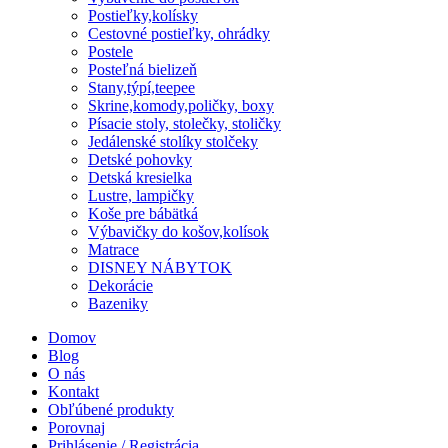
Postieľky,kolísky
Cestovné postieľky, ohrádky
Postele
Posteľná bielizeň
Stany,týpí,teepee
Skrine,komody,poličky, boxy
Písacie stoly, stolečky, stoličky
Jedálenské stolíky stolčeky
Detské pohovky
Detská kresielka
Lustre, lampičky
Koše pre bábätká
Výbavičky do košov,kolísok
Matrace
DISNEY NÁBYTOK
Dekorácie
Bazeniky
Domov
Blog
O nás
Kontakt
Obľúbené produkty
Porovnaj
Prihlásenie / Registrácia