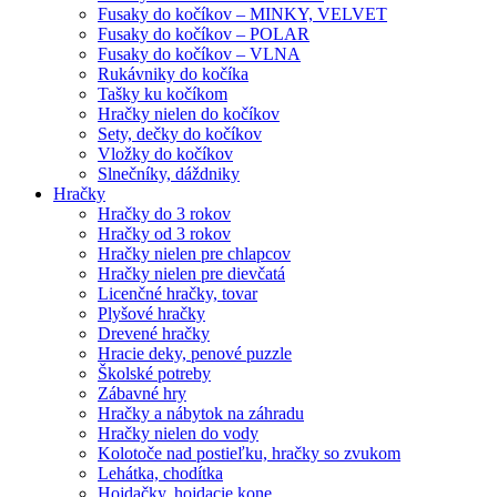
Fusaky do kočíkov – MINKY, VELVET
Fusaky do kočíkov – POLAR
Fusaky do kočíkov – VLNA
Rukávniky do kočíka
Tašky ku kočíkom
Hračky nielen do kočíkov
Sety, dečky do kočíkov
Vložky do kočíkov
Slnečníky, dáždniky
Hračky
Hračky do 3 rokov
Hračky od 3 rokov
Hračky nielen pre chlapcov
Hračky nielen pre dievčatá
Licenčné hračky, tovar
Plyšové hračky
Drevené hračky
Hracie deky, penové puzzle
Školské potreby
Zábavné hry
Hračky a nábytok na záhradu
Hračky nielen do vody
Kolotoče nad postieľku, hračky so zvukom
Lehátka, chodítka
Hojdačky, hojdacie kone