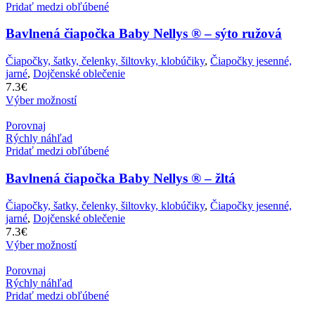
Pridať medzi obľúbené
Bavlnená čiapočka Baby Nellys ® – sýto ružová
Čiapočky, šatky, čelenky, šiltovky, klobúčiky
,
Čiapočky jesenné,
jarné
,
Dojčenské oblečenie
7.3
€
Výber možností
Porovnaj
Rýchly náhľad
Pridať medzi obľúbené
Bavlnená čiapočka Baby Nellys ® – žltá
Čiapočky, šatky, čelenky, šiltovky, klobúčiky
,
Čiapočky jesenné,
jarné
,
Dojčenské oblečenie
7.3
€
Výber možností
Porovnaj
Rýchly náhľad
Pridať medzi obľúbené