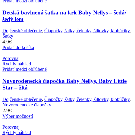
Pridať medzi obľúbené
Detská bavlnená šatka na krk Baby Nellys – šedá/
šedý lem
Dojčenské oblečenie
,
Čiapočky, šatky, čelenky, šiltovky, klobúčiky
,
Šatky
4.9
€
Pridať do košíka
Porovnaj
Rýchly náhľad
Pridať medzi obľúbené
Novorodenecká čiapočka Baby Nellys, Baby Little
Star – žltá
Dojčenské oblečenie
,
Čiapočky, šatky, čelenky, šiltovky, klobúčiky
,
Novorodenecke čiapočky
2.9
€
Výber možností
Porovnaj
Rýchly náhľad