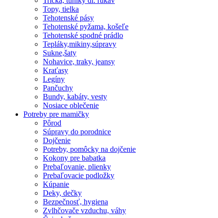
Tričká, tuniky dl. rukáv
Topy, tielka
Tehotenské pásy
Tehotenské pyžama, košeľe
Tehotenské spodné prádlo
Tepláky,mikiny,súpravy
Sukne,šaty
Nohavice, traky, jeansy
Kraťasy
Legíny
Pančuchy
Bundy, kabáty, vesty
Nosiace oblečenie
Potreby pre mamičky
Pôrod
Súpravy do porodnice
Dojčenie
Potreby, pomôcky na dojčenie
Kokony pre babatka
Prebaľovanie, plienky
Prebaľovacie podložky
Kúpanie
Deky, dečky
Bezpečnosť, hygiena
Zvlhčovače vzduchu, váhy