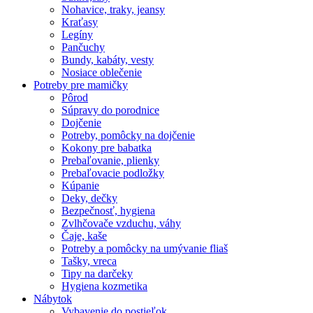
Nohavice, traky, jeansy
Kraťasy
Legíny
Pančuchy
Bundy, kabáty, vesty
Nosiace oblečenie
Potreby pre mamičky
Pôrod
Súpravy do porodnice
Dojčenie
Potreby, pomôcky na dojčenie
Kokony pre babatka
Prebaľovanie, plienky
Prebaľovacie podložky
Kúpanie
Deky, dečky
Bezpečnosť, hygiena
Zvlhčovače vzduchu, váhy
Čaje, kaše
Potreby a pomôcky na umývanie fliaš
Tašky, vreca
Tipy na darčeky
Hygiena kozmetika
Nábytok
Vybavenie do postieľok