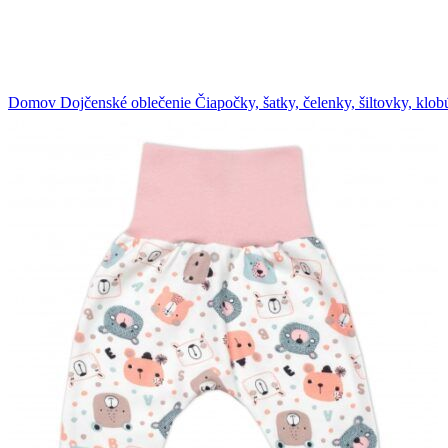
Klikni na zväčšenie
Domov
Dojčenské oblečenie
Čiapočky, šatky, čelenky, šiltovky, klo