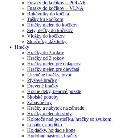
Fusaky do kočíkov – POLAR
Fusaky do kočíkov – VLNA
Rukávniky do kočíka
Tašky ku kočíkom
Hračky nielen do kočíkov
Sety, dečky do kočíkov
Vložky do kočíkov
Slnečníky, dáždniky
Hračky
Hračky do 3 rokov
Hračky od 3 rokov
Hračky nielen pre chlapcov
Hračky nielen pre dievčatá
Licenčné hračky, tovar
Plyšové hračky
Drevené hračky
Hracie deky, penové puzzle
Školské potreby
Zábavné hry
Hračky a nábytok na záhradu
Hračky nielen do vody
Kolotoče nad postieľku, hračky so zvukom
Lehátka, chodítka
Hojdačky, hojdacie kone
Hudobné nástroje, hračky