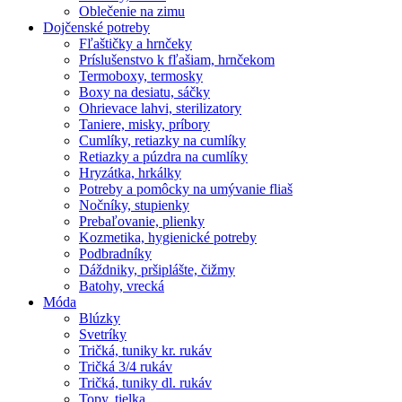
Oblečenie na zimu
Dojčenské potreby
Fľaštičky a hrnčeky
Príslušenstvo k fľašiam, hrnčekom
Termoboxy, termosky
Boxy na desiatu, sáčky
Ohrievace lahvi, sterilizatory
Taniere, misky, príbory
Cumlíky, retiazky na cumlíky
Retiazky a púzdra na cumlíky
Hryzátka, hrkálky
Potreby a pomôcky na umývanie fliaš
Nočníky, stupienky
Prebaľovanie, plienky
Kozmetika, hygienické potreby
Podbradníky
Dáždniky, pršiplášte, čižmy
Batohy, vrecká
Móda
Blúzky
Svetríky
Tričká, tuniky kr. rukáv
Tričká 3/4 rukáv
Tričká, tuniky dl. rukáv
Topy, tielka