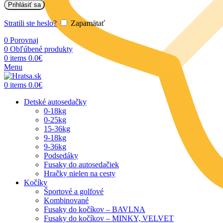
Prihlásiť sa
Stratili ste heslo?
Zapamätať
0
Porovnaj
0
Obľúbené produkty
0
items
0.0
€
Menu
0
items
0.0
€
Detské autosedačky
0-18kg
0-25kg
15-36kg
9-18kg
9-36kg
Podsedáky
Fusaky do autosedačiek
Hračky nielen na cesty
Kočíky
Športové a golfové
Kombinované
Fusaky do kočíkov – BAVLNA
Fusaky do kočíkov – MINKY, VELVET