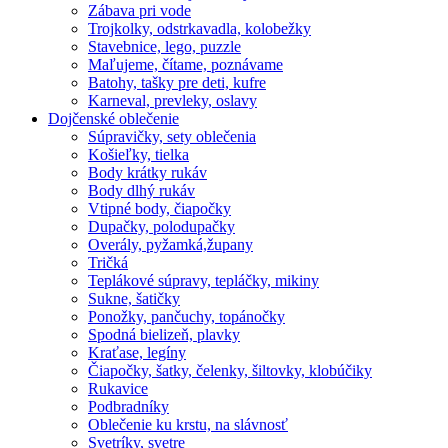
Zábava pri vode
Trojkolky, odstrkavadla, kolobežky
Stavebnice, lego, puzzle
Maľujeme, čítame, poznávame
Batohy, tašky pre deti, kufre
Karneval, prevleky, oslavy
Dojčenské oblečenie
Súpravičky, sety oblečenia
Košieľky, tielka
Body krátky rukáv
Body dlhý rukáv
Vtipné body, čiapočky
Dupačky, polodupačky
Overály, pyžamká,župany
Tričká
Teplákové súpravy, tepláčky, mikiny
Sukne, šatičky
Ponožky, pančuchy, topánočky
Spodná bielizeň, plavky
Kraťase, legíny
Čiapočky, šatky, čelenky, šiltovky, klobúčiky
Rukavice
Podbradníky
Oblečenie ku krstu, na slávnosť
Svetríky, svetre