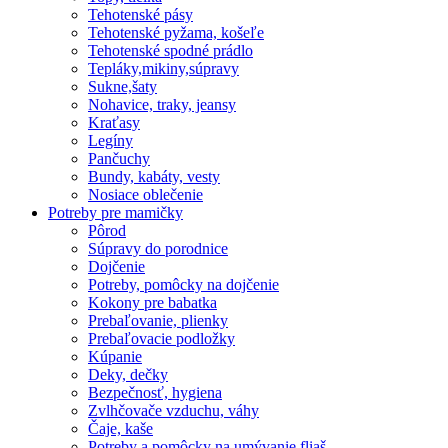
Tehotenské pásy
Tehotenské pyžama, košeľe
Tehotenské spodné prádlo
Tepláky,mikiny,súpravy
Sukne,šaty
Nohavice, traky, jeansy
Kraťasy
Legíny
Pančuchy
Bundy, kabáty, vesty
Nosiace oblečenie
Potreby pre mamičky
Pôrod
Súpravy do porodnice
Dojčenie
Potreby, pomôcky na dojčenie
Kokony pre babatka
Prebaľovanie, plienky
Prebaľovacie podložky
Kúpanie
Deky, dečky
Bezpečnosť, hygiena
Zvlhčovače vzduchu, váhy
Čaje, kaše
Potreby a pomôcky na umývanie fliaš