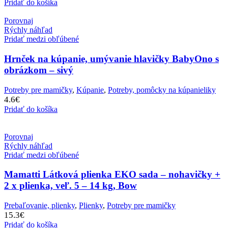
Pridať do košíka
Porovnaj
Rýchly náhľad
Pridať medzi obľúbené
Hrnček na kúpanie, umývanie hlavičky BabyOno s
obrázkom – sivý
Potreby pre mamičky
,
Kúpanie
,
Potreby, pomôcky na kúpanieliky
4.6
€
Pridať do košíka
Porovnaj
Rýchly náhľad
Pridať medzi obľúbené
Mamatti Látková plienka EKO sada – nohavičky +
2 x plienka, veľ. 5 – 14 kg, Bow
Prebaľovanie, plienky
,
Plienky
,
Potreby pre mamičky
15.3
€
Pridať do košíka