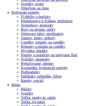
Svetríky, svetre
Oblečenie na zimu
Dojčenské potreby
Fľaštičky a hrnčeky
Príslušenstvo k fľašiam, hrnčekom
Termoboxy, termosky
Boxy na desiatu, sáčky
Ohrievace lahvi, sterilizatory
Taniere, misky, príbory
Cumlíky, retiazky na cumlíky
Retiazky a púzdra na cumlíky
Hryzátka, hrkálky
Potreby a pomôcky na umývanie fliaš
Nočníky, stupienky
Prebaľovanie, plienky
Kozmetika, hygienické potreby
Podbradníky
Dáždniky, pršiplášte, čižmy
Batohy, vrecká
Móda
Blúzky
Svetríky
Tričká, tuniky kr. rukáv
Tričká 3/4 rukáv