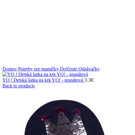
Klikni na zväčšenie
Domov
Potreby pre mamičky
Dojčenie
Odsávačky
3.3
€
YO ! Detská šatka na krk YO! - granátová
Back to products