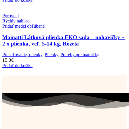
Pridať do košíka
Porovnaj
Rýchly náhľad
Pridať medzi obľúbené
Mamatti Látková plienka EKO sada – nohavičky +
2 x plienka, veľ. 5-14 kg, Rozeta
Prebaľovanie, plienky
,
Plienky
,
Potreby pre mamičky
15.3
€
Pridať do košíka