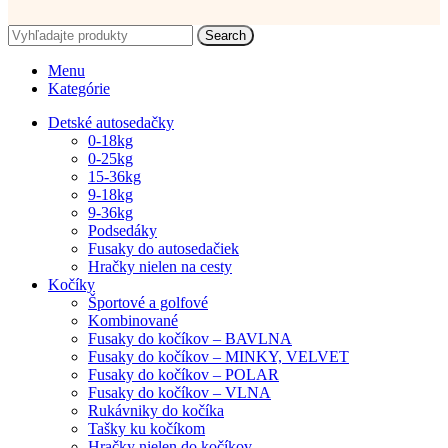
Search
Menu
Kategórie
Detské autosedačky
0-18kg
0-25kg
15-36kg
9-18kg
9-36kg
Podsedáky
Fusaky do autosedačiek
Hračky nielen na cesty
Kočíky
Športové a golfové
Kombinované
Fusaky do kočíkov – BAVLNA
Fusaky do kočíkov – MINKY, VELVET
Fusaky do kočíkov – POLAR
Fusaky do kočíkov – VLNA
Rukávniky do kočíka
Tašky ku kočíkom
Hračky nielen do kočíkov