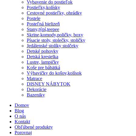
Vybavenie do postieľok
Postieľky,kolísky
Cestovné postieľky, ohrádky
Postele
Posteľná bielizeň
Stany,týpí,teepee
Skrine,komody,poličky, boxy
Písacie stoly, stolečky, stoličky
Jedálenské stolíky stolčeky
Detské pohovky
Detská kresielka
Lustre, lampičky
Koše pre bábätká
Výbavičky do košov,kolísok
Matrace
DISNEY NÁBYTOK
Dekorácie
Bazeniky
Domov
Blog
O nás
Kontakt
Obľúbené produkty
Porovnaj