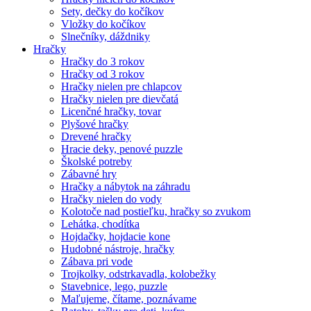
Sety, dečky do kočíkov
Vložky do kočíkov
Slnečníky, dáždniky
Hračky
Hračky do 3 rokov
Hračky od 3 rokov
Hračky nielen pre chlapcov
Hračky nielen pre dievčatá
Licenčné hračky, tovar
Plyšové hračky
Drevené hračky
Hracie deky, penové puzzle
Školské potreby
Zábavné hry
Hračky a nábytok na záhradu
Hračky nielen do vody
Kolotoče nad postieľku, hračky so zvukom
Lehátka, chodítka
Hojdačky, hojdacie kone
Hudobné nástroje, hračky
Zábava pri vode
Trojkolky, odstrkavadla, kolobežky
Stavebnice, lego, puzzle
Maľujeme, čítame, poznávame