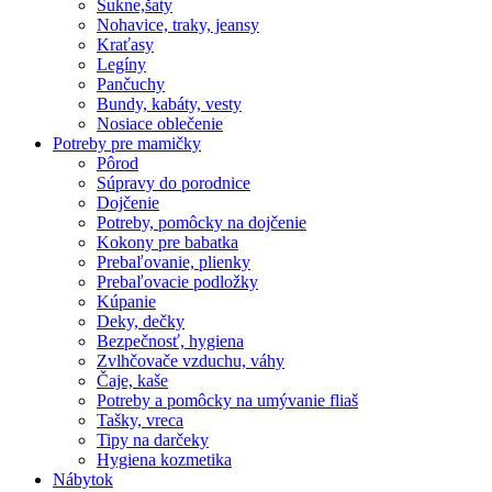
Sukne,šaty
Nohavice, traky, jeansy
Kraťasy
Legíny
Pančuchy
Bundy, kabáty, vesty
Nosiace oblečenie
Potreby pre mamičky
Pôrod
Súpravy do porodnice
Dojčenie
Potreby, pomôcky na dojčenie
Kokony pre babatka
Prebaľovanie, plienky
Prebaľovacie podložky
Kúpanie
Deky, dečky
Bezpečnosť, hygiena
Zvlhčovače vzduchu, váhy
Čaje, kaše
Potreby a pomôcky na umývanie fliaš
Tašky, vreca
Tipy na darčeky
Hygiena kozmetika
Nábytok