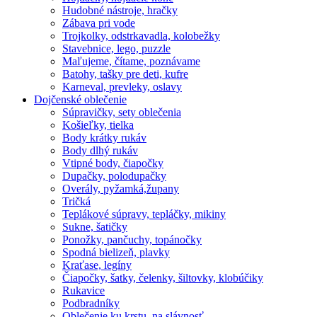
Hudobné nástroje, hračky
Zábava pri vode
Trojkolky, odstrkavadla, kolobežky
Stavebnice, lego, puzzle
Maľujeme, čítame, poznávame
Batohy, tašky pre deti, kufre
Karneval, prevleky, oslavy
Dojčenské oblečenie
Súpravičky, sety oblečenia
Košieľky, tielka
Body krátky rukáv
Body dlhý rukáv
Vtipné body, čiapočky
Dupačky, polodupačky
Overály, pyžamká,župany
Tričká
Teplákové súpravy, tepláčky, mikiny
Sukne, šatičky
Ponožky, pančuchy, topánočky
Spodná bielizeň, plavky
Kraťase, legíny
Čiapočky, šatky, čelenky, šiltovky, klobúčiky
Rukavice
Podbradníky
Oblečenie ku krstu, na slávnosť