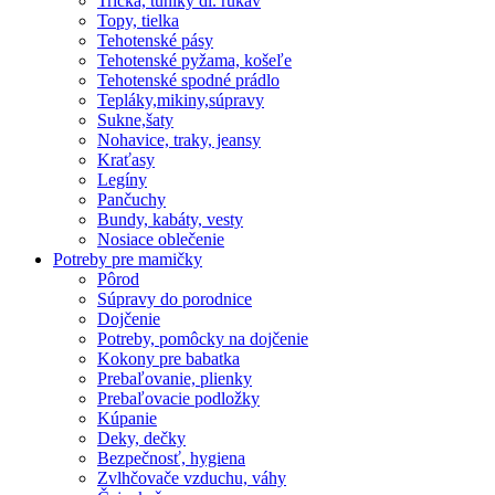
Tričká, tuniky dl. rukáv
Topy, tielka
Tehotenské pásy
Tehotenské pyžama, košeľe
Tehotenské spodné prádlo
Tepláky,mikiny,súpravy
Sukne,šaty
Nohavice, traky, jeansy
Kraťasy
Legíny
Pančuchy
Bundy, kabáty, vesty
Nosiace oblečenie
Potreby pre mamičky
Pôrod
Súpravy do porodnice
Dojčenie
Potreby, pomôcky na dojčenie
Kokony pre babatka
Prebaľovanie, plienky
Prebaľovacie podložky
Kúpanie
Deky, dečky
Bezpečnosť, hygiena
Zvlhčovače vzduchu, váhy