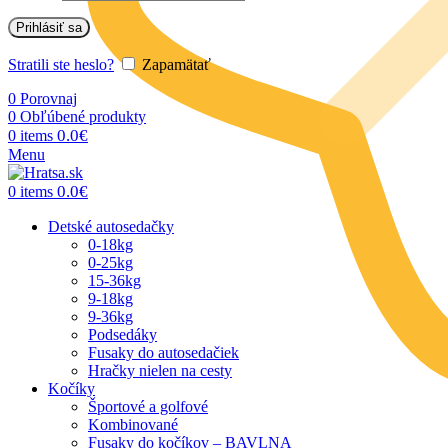
Prihlásiť sa
Stratili ste heslo?
Zapamätať
0
Porovnaj
0
Obľúbené produkty
0.0
€
0
items
Menu
0.0
€
0
items
Detské autosedačky
0-18kg
0-25kg
15-36kg
9-18kg
9-36kg
Podsedáky
Fusaky do autosedačiek
Hračky nielen na cesty
Kočíky
Športové a golfové
Kombinované
Fusaky do kočíkov – BAVLNA