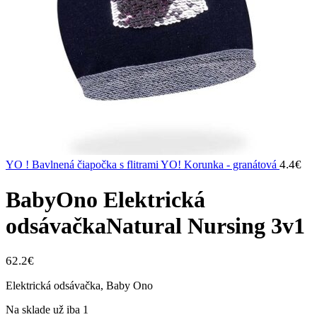
4.4
€
YO ! Bavlnená čiapočka s flitrami YO! Korunka - granátová
BabyOno Elektrická
odsávačkaNatural Nursing 3v1
62.2
€
Elektrická odsávačka, Baby Ono
Na sklade už iba 1