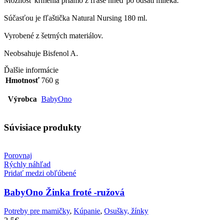
Možnosť kŕmenia priamo z fľaše hneď po odsatí mlieka.
Súčasťou je fľaštička Natural Nursing 180 ml.
Vyrobené z šetrných materiálov.
Neobsahuje Bisfenol A.
Ďalšie informácie
Hmotnosť
760 g
Výrobca
BabyOno
Súvisiace produkty
Porovnaj
Rýchly náhľad
Pridať medzi obľúbené
BabyOno Žinka froté -ružová
Potreby pre mamičky
,
Kúpanie
,
Osušky, žínky