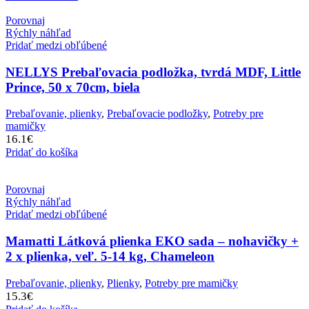
Porovnaj
Rýchly náhľad
Pridať medzi obľúbené
NELLYS Prebaľovacia podložka, tvrdá MDF, Little
Prince, 50 x 70cm, biela
Prebaľovanie, plienky
,
Prebaľovacie podložky
,
Potreby pre
mamičky
16.1
€
Pridať do košíka
Porovnaj
Rýchly náhľad
Pridať medzi obľúbené
Mamatti Látková plienka EKO sada – nohavičky +
2 x plienka, veľ. 5-14 kg, Chameleon
Prebaľovanie, plienky
,
Plienky
,
Potreby pre mamičky
15.3
€