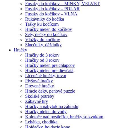
Fusaky do kočíkov – MINKY, VELVET
Fusaky do kočíkov – POLAR
Fusaky do kočíkov – VLNA
Rukávniky do kočíka
Tašky ku kočíkom
Hračky nielen do kočíkov
Sety, dečky do kočíkov
Vložky do kočíkov
Slnečníky, dáždniky
Hračky
Hračky do 3 rokov
Hračky od 3 rokov
Hračky nielen pre chlapcov
Hračky nielen pre dievčatá
Licenčné hračky, tovar
Plyšové hračky
Drevené hračky
Hracie deky, penové puzzle
Školské potreby
Zábavné hry
Hračky a nábytok na záhradu
Hračky nielen do vody
Kolotoče nad postieľku, hračky so zvukom
Lehátka, chodítka
Hojdačky, hojdacie kone