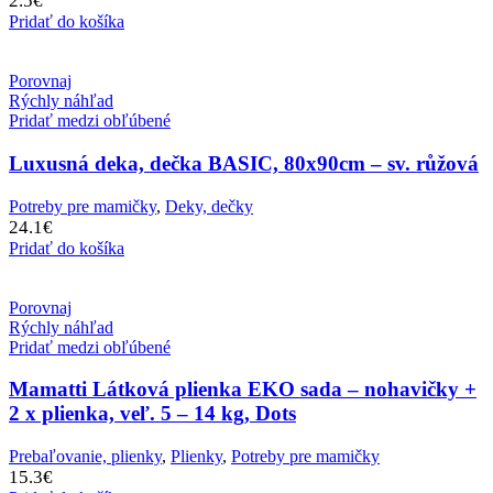
2.5
€
Pridať do košíka
Porovnaj
Rýchly náhľad
Pridať medzi obľúbené
Luxusná deka, dečka BASIC, 80x90cm – sv. růžová
Potreby pre mamičky
,
Deky, dečky
24.1
€
Pridať do košíka
Porovnaj
Rýchly náhľad
Pridať medzi obľúbené
Mamatti Látková plienka EKO sada – nohavičky +
2 x plienka, veľ. 5 – 14 kg, Dots
Prebaľovanie, plienky
,
Plienky
,
Potreby pre mamičky
15.3
€