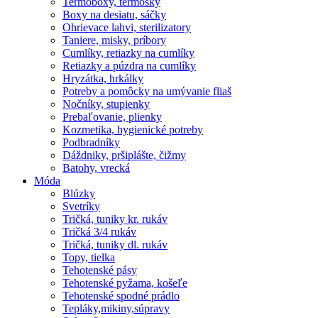
Termoboxy, termosky
Boxy na desiatu, sáčky
Ohrievace lahvi, sterilizatory
Taniere, misky, príbory
Cumlíky, retiazky na cumlíky
Retiazky a púzdra na cumlíky
Hryzátka, hrkálky
Potreby a pomôcky na umývanie fliaš
Nočníky, stupienky
Prebaľovanie, plienky
Kozmetika, hygienické potreby
Podbradníky
Dáždniky, pršiplášte, čižmy
Batohy, vrecká
Móda
Blúzky
Svetríky
Tričká, tuniky kr. rukáv
Tričká 3/4 rukáv
Tričká, tuniky dl. rukáv
Topy, tielka
Tehotenské pásy
Tehotenské pyžama, košeľe
Tehotenské spodné prádlo
Tepláky,mikiny,súpravy