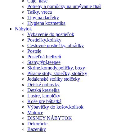
Čaje, kaše
Potreby a pomôcky na umývanie fliaš
Tašky, vreca
Tipy na darčeky
Hygiena kozmetika
Nábytok
Vybavenie do postieľok
Postieľky,kolísky
Cestovné postieľky, ohrádky
Postele
Posteľná bielizeň
Stany,týpí,teepee
Skrine,komody,poličky, boxy
Písacie stoly, stolečky, stoličky
Jedálenské stolíky stolčeky
Detské pohovky
Detská kresielka
Lustre, lampičky
Koše pre bábätká
Výbavičky do košov,kolísok
Matrace
DISNEY NÁBYTOK
Dekorácie
Bazeniky