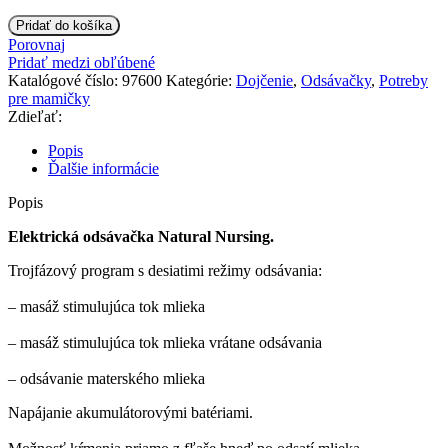
množstvo
Pridať do košíka
BabyOno
Porovnaj
Elektrická
Pridať medzi obľúbené
odsávačkaNatural
Katalógové číslo:
97600
Kategórie:
Dojčenie
,
Odsávačky
,
Potreby
Nursing
pre mamičky
3v1
Zdieľať:
Popis
Ďalšie informácie
Popis
Elektrická odsávačka Natural Nursing.
Trojfázový program s desiatimi režimy odsávania:
– masáž stimulujúca tok mlieka
– masáž stimulujúca tok mlieka vrátane odsávania
– odsávanie materského mlieka
Napájanie akumulátorovými batériami.