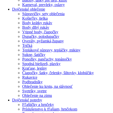
Batohy, tašky pre deti, kufre
Karneval, prevleky, oslavy
Dojčenské oblečenie
Súpravičky, sety oblečenia
Košieľky, tielka
Body krátky rukáv
Body dlhý rukáv
Vtipné body, čiapočky
Dupačky, polodupačky
Overály, pyžamká,župany
Tričká
Teplákové súpravy, tepláčky, mikiny
Sukne, šatičky
Ponožky, pančuchy, topánočky
Spodná bielizeň, plavky
Kraťase, legíny
Čiapočky, šatky, čelenky, šiltovky, klobúčiky
Rukavice
Podbradníky
Oblečenie ku krstu, na slávnosť
Svetríky, svetre
Oblečenie na zimu
Dojčenské potreby
Fľaštičky a hrnčeky
Príslušenstvo k fľašiam, hrnčekom