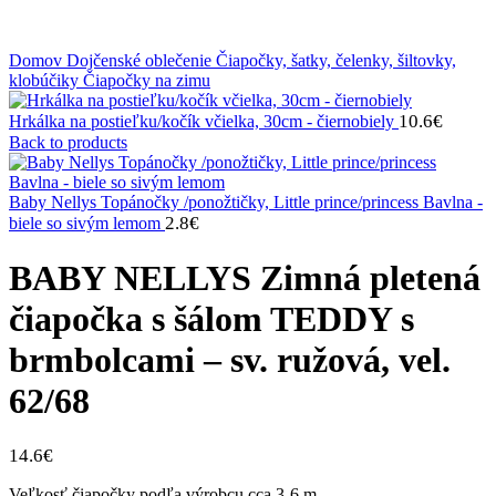
Klikni na zväčšenie
Domov
Dojčenské oblečenie
Čiapočky, šatky, čelenky, šiltovky,
klobúčiky
Čiapočky na zimu
10.6
€
Hrkálka na postieľku/kočík včielka, 30cm - čiernobiely
Back to products
Baby Nellys Topánočky /ponožtičky, Little prince/princess Bavlna -
2.8
€
biele so sivým lemom
BABY NELLYS Zimná pletená
čiapočka s šálom TEDDY s
brmbolcami – sv. ružová, vel.
62/68
14.6
€
Veľkosť čiapočky podľa výrobcu cca 3-6 m