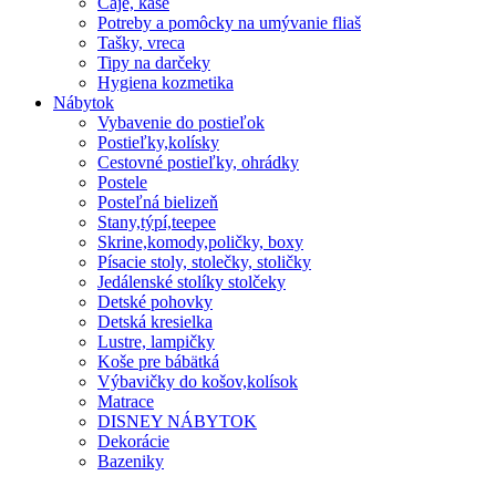
Čaje, kaše
Potreby a pomôcky na umývanie fliaš
Tašky, vreca
Tipy na darčeky
Hygiena kozmetika
Nábytok
Vybavenie do postieľok
Postieľky,kolísky
Cestovné postieľky, ohrádky
Postele
Posteľná bielizeň
Stany,týpí,teepee
Skrine,komody,poličky, boxy
Písacie stoly, stolečky, stoličky
Jedálenské stolíky stolčeky
Detské pohovky
Detská kresielka
Lustre, lampičky
Koše pre bábätká
Výbavičky do košov,kolísok
Matrace
DISNEY NÁBYTOK
Dekorácie
Bazeniky