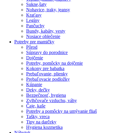
Sukne,šaty
Nohavice, traky, jeansy
Kraťasy
Legíny
Pančuchy
Bundy, kabáty, vesty
Nosiace oblečenie
Potreby pre mamičky
Pôrod
Súpravy do porodnice
Dojčenie
Potreby, pomôcky na dojčenie
Kokony pre babatka
Prebaľovanie, plienky
Prebaľovacie podložky
Kúpanie
Deky, dečky
Bezpečnosť, hygiena
Zvlhčovače vzduchu, váhy
Čaje, kaše
Potreby a pomôcky na umývanie fliaš
Tašky, vreca
Tipy na darčeky
Hygiena kozmetika
Nábytok