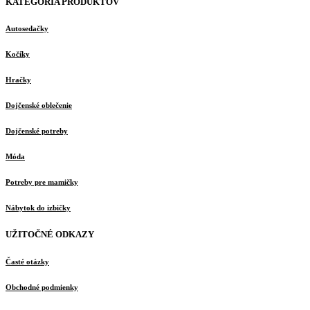
KATEGÓRIA PRODUKTOV
Autosedačky
Kočíky
Hračky
Dojčenské oblečenie
Dojčenské potreby
Móda
Potreby pre mamičky
Nábytok do izbičky
UŽITOČNÉ ODKAZY
Časté otázky
Obchodné podmienky