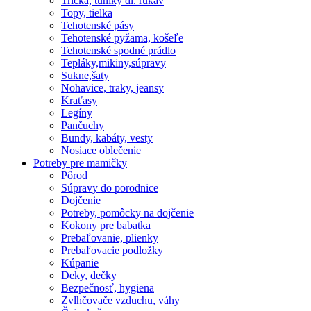
Tričká, tuniky dl. rukáv
Topy, tielka
Tehotenské pásy
Tehotenské pyžama, košeľe
Tehotenské spodné prádlo
Tepláky,mikiny,súpravy
Sukne,šaty
Nohavice, traky, jeansy
Kraťasy
Legíny
Pančuchy
Bundy, kabáty, vesty
Nosiace oblečenie
Potreby pre mamičky
Pôrod
Súpravy do porodnice
Dojčenie
Potreby, pomôcky na dojčenie
Kokony pre babatka
Prebaľovanie, plienky
Prebaľovacie podložky
Kúpanie
Deky, dečky
Bezpečnosť, hygiena
Zvlhčovače vzduchu, váhy