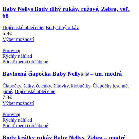
Baby Nellys Body dlhý rukáv, ružové, Zebra, veľ.
68
Dojčenské oblečenie
,
Body dlhý rukáv
6.9
€
Výber možností
Porovnaj
Rýchly náhľad
Pridať medzi obľúbené
Bavlnená čiapočka Baby Nellys ® – tm. modrá
Čiapočky, šatky, čelenky, šiltovky, klobúčiky
,
Čiapočky jesenné,
jarné
,
Dojčenské oblečenie
7.3
€
Výber možností
Porovnaj
Rýchly náhľad
Pridať medzi obľúbené
Body krátky rukáv Baby Nellys, Zebra – modré,