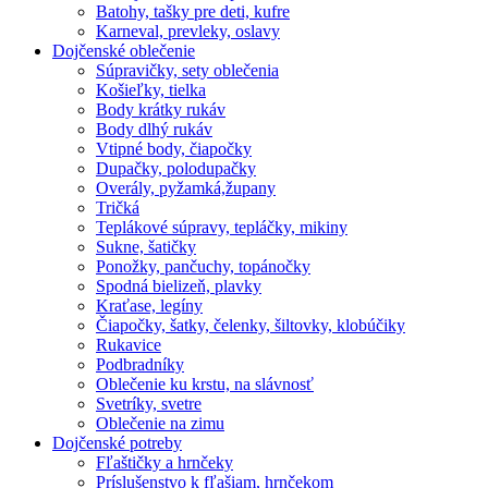
Batohy, tašky pre deti, kufre
Karneval, prevleky, oslavy
Dojčenské oblečenie
Súpravičky, sety oblečenia
Košieľky, tielka
Body krátky rukáv
Body dlhý rukáv
Vtipné body, čiapočky
Dupačky, polodupačky
Overály, pyžamká,župany
Tričká
Teplákové súpravy, tepláčky, mikiny
Sukne, šatičky
Ponožky, pančuchy, topánočky
Spodná bielizeň, plavky
Kraťase, legíny
Čiapočky, šatky, čelenky, šiltovky, klobúčiky
Rukavice
Podbradníky
Oblečenie ku krstu, na slávnosť
Svetríky, svetre
Oblečenie na zimu
Dojčenské potreby
Fľaštičky a hrnčeky
Príslušenstvo k fľašiam, hrnčekom