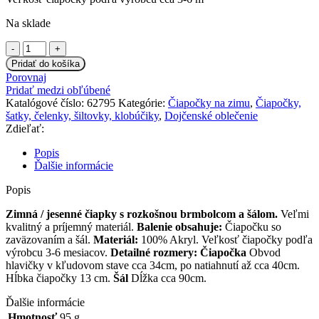
Na sklade
množstvo
BABY
Pridať do košíka
NELLYS
Porovnaj
Zimná
Pridať medzi obľúbené
pletená
Katalógové číslo:
62795
Kategórie:
Čiapočky na zimu
,
Čiapočky,
čiapočka
šatky, čelenky, šiltovky, klobúčiky
,
Dojčenské oblečenie
s
Zdieľať:
šálom
TEDDY
Popis
s
Ďalšie informácie
brmbolcami
-
Popis
sv.
ružová,
Zimná / jesenné čiapky s rozkošnou brmbolcom a šálom.
Veľmi
vel.
kvalitný a príjemný materiál.
Balenie obsahuje:
Čiapočku so
62/68
zaväzovaním a šál.
Materiál:
100% Akryl. Veľkosť čiapočky podľa
výrobcu 3-6 mesiacov.
Detailné rozmery:
Čiapočka
Obvod
hlavičky v kľudovom stave cca 34cm, po natiahnutí až cca 40cm.
Hĺbka čiapočky 13 cm.
Šál
Dĺžka cca 90cm.
Ďalšie informácie
Hmotnosť
95 g