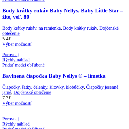
Body krátky rukáv Baby Nellys, Baby Little Star –
žlté, veľ. 80
Body krátky rukáv, na ramienka
,
Body krátky rukáv
,
Dojčenské
oblečenie
5.4
€
Výber možností
Porovnaj
Rýchly náhľad
Pridať medzi obľúbené
Bavlnená čiapočka Baby Nellys ® – limetka
Čiapočky, šatky, čelenky, šiltovky, klobúčiky
,
Čiapočky jesenné,
jarné
,
Dojčenské oblečenie
7.3
€
Výber možností
Porovnaj
Rýchly náhľad