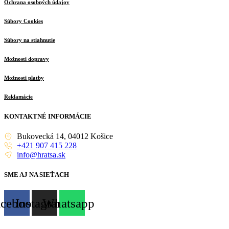
Ochrana osobných údajov
Súbory Cookies
Súbory na stiahnutie
Možnosti dopravy
Možnosti platby
Reklamácie
KONTAKTNÉ INFORMÁCIE
Bukovecká 14, 04012 Košice
+421 907 415 228
info@hratsa.sk
SME AJ NA SIEŤACH
acebook
Instagram
Whatsapp