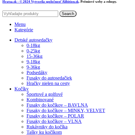
Hratsa.sk
- © 2024 Vytvorila spoločnosť
Alibition.sk
. Prémiové weby a eshopy.
Search
Menu
Kategórie
Detské autosedačky
0-18kg
0-25kg
15-36kg
9-18kg
9-36kg
Podsedáky
Fusaky do autosedačiek
Hračky nielen na cesty
Kočíky
Športové a golfové
Kombinované
Fusaky do kočíkov – BAVLNA
Fusaky do kočíkov – MINKY, VELVET
Fusaky do kočíkov – POLAR
Fusaky do kočíkov – VLNA
Rukávniky do kočíka
Tašky ku kočíkom