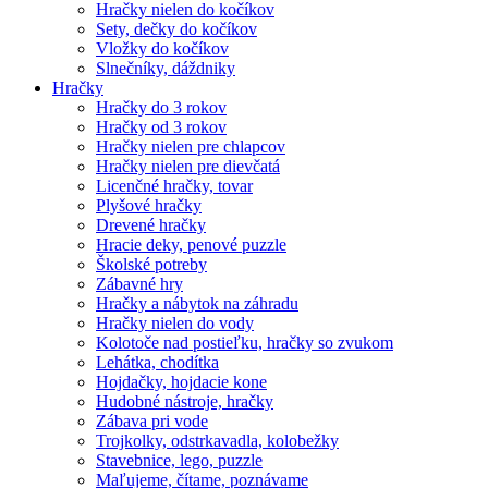
Hračky nielen do kočíkov
Sety, dečky do kočíkov
Vložky do kočíkov
Slnečníky, dáždniky
Hračky
Hračky do 3 rokov
Hračky od 3 rokov
Hračky nielen pre chlapcov
Hračky nielen pre dievčatá
Licenčné hračky, tovar
Plyšové hračky
Drevené hračky
Hracie deky, penové puzzle
Školské potreby
Zábavné hry
Hračky a nábytok na záhradu
Hračky nielen do vody
Kolotoče nad postieľku, hračky so zvukom
Lehátka, chodítka
Hojdačky, hojdacie kone
Hudobné nástroje, hračky
Zábava pri vode
Trojkolky, odstrkavadla, kolobežky
Stavebnice, lego, puzzle
Maľujeme, čítame, poznávame