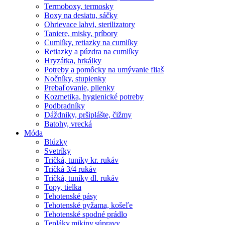
Termoboxy, termosky
Boxy na desiatu, sáčky
Ohrievace lahvi, sterilizatory
Taniere, misky, príbory
Cumlíky, retiazky na cumlíky
Retiazky a púzdra na cumlíky
Hryzátka, hrkálky
Potreby a pomôcky na umývanie fliaš
Nočníky, stupienky
Prebaľovanie, plienky
Kozmetika, hygienické potreby
Podbradníky
Dáždniky, pršiplášte, čižmy
Batohy, vrecká
Móda
Blúzky
Svetríky
Tričká, tuniky kr. rukáv
Tričká 3/4 rukáv
Tričká, tuniky dl. rukáv
Topy, tielka
Tehotenské pásy
Tehotenské pyžama, košeľe
Tehotenské spodné prádlo
Tepláky,mikiny,súpravy