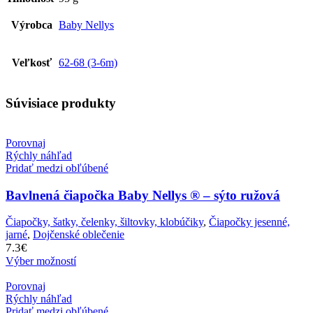
Výrobca
Baby Nellys
Veľkosť
62-68 (3-6m)
Súvisiace produkty
Porovnaj
Rýchly náhľad
Pridať medzi obľúbené
Bavlnená čiapočka Baby Nellys ® – sýto ružová
Čiapočky, šatky, čelenky, šiltovky, klobúčiky
,
Čiapočky jesenné,
jarné
,
Dojčenské oblečenie
7.3
€
Výber možností
Porovnaj
Rýchly náhľad
Pridať medzi obľúbené