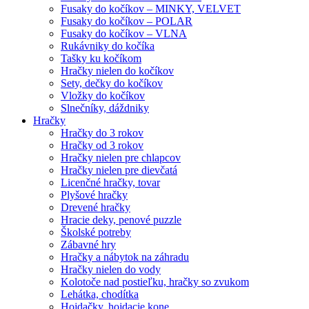
Fusaky do kočíkov – MINKY, VELVET
Fusaky do kočíkov – POLAR
Fusaky do kočíkov – VLNA
Rukávniky do kočíka
Tašky ku kočíkom
Hračky nielen do kočíkov
Sety, dečky do kočíkov
Vložky do kočíkov
Slnečníky, dáždniky
Hračky
Hračky do 3 rokov
Hračky od 3 rokov
Hračky nielen pre chlapcov
Hračky nielen pre dievčatá
Licenčné hračky, tovar
Plyšové hračky
Drevené hračky
Hracie deky, penové puzzle
Školské potreby
Zábavné hry
Hračky a nábytok na záhradu
Hračky nielen do vody
Kolotoče nad postieľku, hračky so zvukom
Lehátka, chodítka
Hojdačky, hojdacie kone