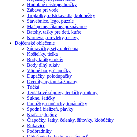
Hudobné nástroje, hračky
Zábava pri vode
Trojkolky, odstrkavadla, kolobežky
Stavebnice, lego, puzzle
Maľujeme, čítame, poznávame
Batohy, tašky pre deti, kufre
Karneval, prevleky, oslavy
Dojčenské oblečenie
Súpravičky, sety oblečenia
Košieľky, tielka
Body krátky rukáv
Body dlhý rukáv
Vtipné body, čiapočky
Dupačky, polodupačky
Overály, pyžamká,župany
Tričká
Teplákové súpravy, tepláčky, mikiny
Sukne, šatičky
Ponožky, pančuchy, topánočky
Spodná bielizeň, plavky
Kraťase, legíny
Čiapočky, šatky, čelenky, šiltovky, klobúčiky
Rukavice
Podbradníky
Oblečenie ku krstu, na slávnosť