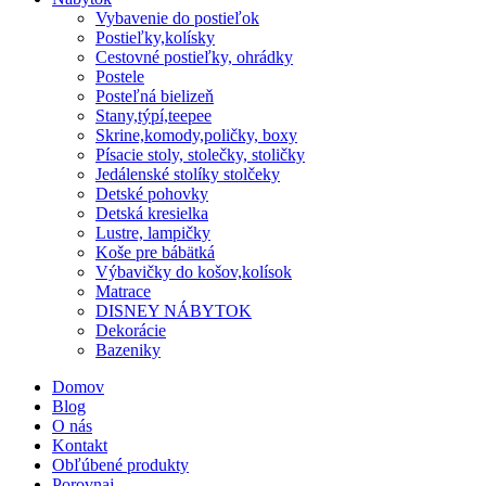
Vybavenie do postieľok
Postieľky,kolísky
Cestovné postieľky, ohrádky
Postele
Posteľná bielizeň
Stany,týpí,teepee
Skrine,komody,poličky, boxy
Písacie stoly, stolečky, stoličky
Jedálenské stolíky stolčeky
Detské pohovky
Detská kresielka
Lustre, lampičky
Koše pre bábätká
Výbavičky do košov,kolísok
Matrace
DISNEY NÁBYTOK
Dekorácie
Bazeniky
Domov
Blog
O nás
Kontakt
Obľúbené produkty
Porovnaj