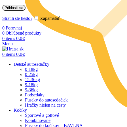
Prihlásiť sa
Stratili ste heslo?
Zapamätať
0
Porovnaj
0
Obľúbené produkty
0.0
€
0
items
Menu
0.0
€
0
items
Detské autosedačky
0-18kg
0-25kg
15-36kg
9-18kg
9-36kg
Podsedáky
Fusaky do autosedačiek
Hračky nielen na cesty
Kočíky
Športové a golfové
Kombinované
Fusaky do kočíkov – BAVLNA