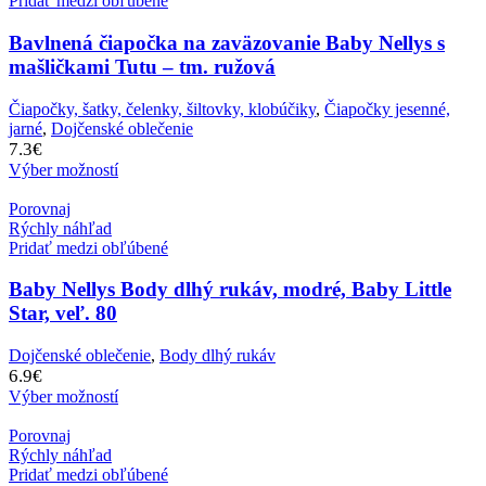
Pridať medzi obľúbené
Bavlnená čiapočka na zaväzovanie Baby Nellys s
mašličkami Tutu – tm. ružová
Čiapočky, šatky, čelenky, šiltovky, klobúčiky
,
Čiapočky jesenné,
jarné
,
Dojčenské oblečenie
7.3
€
Výber možností
Porovnaj
Rýchly náhľad
Pridať medzi obľúbené
Baby Nellys Body dlhý rukáv, modré, Baby Little
Star, veľ. 80
Dojčenské oblečenie
,
Body dlhý rukáv
6.9
€
Výber možností
Porovnaj
Rýchly náhľad
Pridať medzi obľúbené