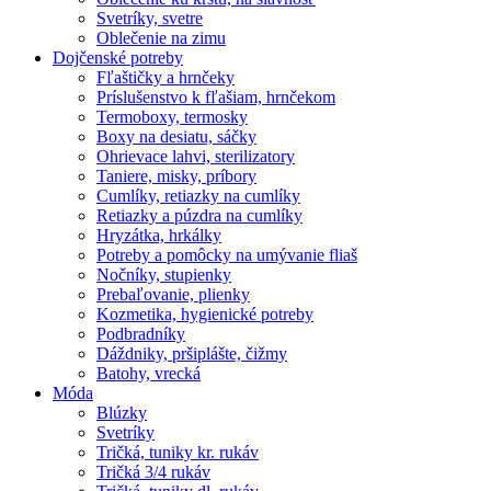
Svetríky, svetre
Oblečenie na zimu
Dojčenské potreby
Fľaštičky a hrnčeky
Príslušenstvo k fľašiam, hrnčekom
Termoboxy, termosky
Boxy na desiatu, sáčky
Ohrievace lahvi, sterilizatory
Taniere, misky, príbory
Cumlíky, retiazky na cumlíky
Retiazky a púzdra na cumlíky
Hryzátka, hrkálky
Potreby a pomôcky na umývanie fliaš
Nočníky, stupienky
Prebaľovanie, plienky
Kozmetika, hygienické potreby
Podbradníky
Dáždniky, pršiplášte, čižmy
Batohy, vrecká
Móda
Blúzky
Svetríky
Tričká, tuniky kr. rukáv
Tričká 3/4 rukáv