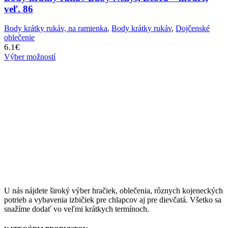
veľ. 86
Body krátky rukáv, na ramienka
,
Body krátky rukáv
,
Dojčenské
oblečenie
6.1
€
Výber možností
U nás nájdete široký výber hračiek, oblečenia, rôznych kojeneckých
potrieb a vybavenia izbičiek pre chlapcov aj pre dievčatá. Všetko sa
snažíme dodať vo veľmi krátkych termínoch.