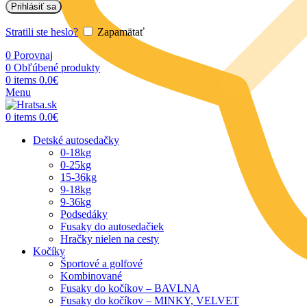
Prihlásiť sa
Stratili ste heslo?
Zapamätať
0
Porovnaj
0
Obľúbené produkty
0
items
0.0
€
Menu
0
items
0.0
€
Detské autosedačky
0-18kg
0-25kg
15-36kg
9-18kg
9-36kg
Podsedáky
Fusaky do autosedačiek
Hračky nielen na cesty
Kočíky
Športové a golfové
Kombinované
Fusaky do kočíkov – BAVLNA
Fusaky do kočíkov – MINKY, VELVET