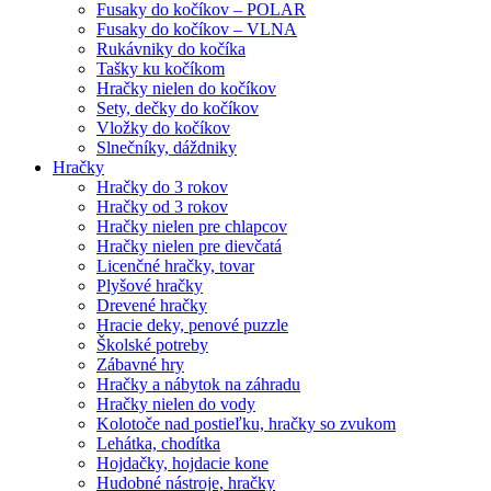
Fusaky do kočíkov – POLAR
Fusaky do kočíkov – VLNA
Rukávniky do kočíka
Tašky ku kočíkom
Hračky nielen do kočíkov
Sety, dečky do kočíkov
Vložky do kočíkov
Slnečníky, dáždniky
Hračky
Hračky do 3 rokov
Hračky od 3 rokov
Hračky nielen pre chlapcov
Hračky nielen pre dievčatá
Licenčné hračky, tovar
Plyšové hračky
Drevené hračky
Hracie deky, penové puzzle
Školské potreby
Zábavné hry
Hračky a nábytok na záhradu
Hračky nielen do vody
Kolotoče nad postieľku, hračky so zvukom
Lehátka, chodítka
Hojdačky, hojdacie kone
Hudobné nástroje, hračky