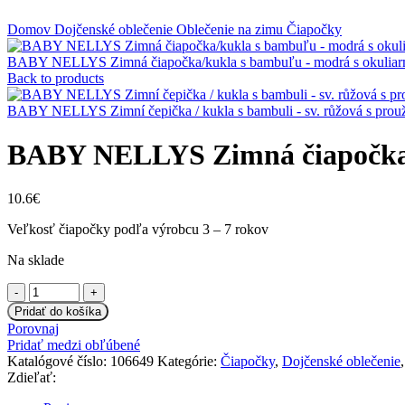
Klikni na zväčšenie
Domov
Dojčenské oblečenie
Oblečenie na zimu
Čiapočky
BABY NELLYS Zimná čiapočka/kukla s bambuľu - modrá s okulia
Back to products
BABY NELLYS Zimní čepička / kukla s bambuli - sv. růžová s pro
BABY NELLYS Zimná čiapočka/k
10.6
€
Veľkosť čiapočky podľa výrobcu 3 – 7 rokov
Na sklade
množstvo
BABY
Pridať do košíka
NELLYS
Porovnaj
Zimná
Pridať medzi obľúbené
čiapočka/kukla
Katalógové číslo:
106649
Kategórie:
Čiapočky
,
Dojčenské oblečenie
,
s
Zdieľať:
bambuľu
-