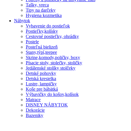
Tašky, vreca
Tipy na darčeky
Hygiena kozmetika
Nábytok
Vybavenie do postieľok
Postieľky,kolísky
Cestovné postieľky, ohrádky
Postele
Posteľná bielizeň
Stany,týpí,teepee
Skrine,komody,poličky, boxy
Písacie stoly, stolečky, stoličky
Jedálenské stolíky stolčeky
Detské pohovky
Detská kresielka
Lustre, lampičky
Koše pre bábätká
Výbavičky do košov,kolísok
Matrace
DISNEY NÁBYTOK
Dekorácie
Bazeniky