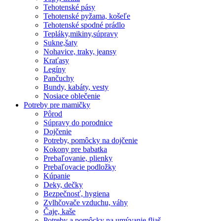
Tehotenské pásy
Tehotenské pyžama, košeľe
Tehotenské spodné prádlo
Tepláky,mikiny,súpravy
Sukne,šaty
Nohavice, traky, jeansy
Kraťasy
Legíny
Pančuchy
Bundy, kabáty, vesty
Nosiace oblečenie
Potreby pre mamičky
Pôrod
Súpravy do porodnice
Dojčenie
Potreby, pomôcky na dojčenie
Kokony pre babatka
Prebaľovanie, plienky
Prebaľovacie podložky
Kúpanie
Deky, dečky
Bezpečnosť, hygiena
Zvlhčovače vzduchu, váhy
Čaje, kaše
Potreby a pomôcky na umývanie fliaš