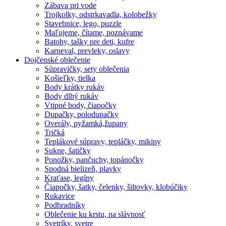
Zábava pri vode
Trojkolky, odstrkavadla, kolobežky
Stavebnice, lego, puzzle
Maľujeme, čítame, poznávame
Batohy, tašky pre deti, kufre
Karneval, prevleky, oslavy
Dojčenské oblečenie
Súpravičky, sety oblečenia
Košieľky, tielka
Body krátky rukáv
Body dlhý rukáv
Vtipné body, čiapočky
Dupačky, polodupačky
Overály, pyžamká,župany
Tričká
Teplákové súpravy, tepláčky, mikiny
Sukne, šatičky
Ponožky, pančuchy, topánočky
Spodná bielizeň, plavky
Kraťase, legíny
Čiapočky, šatky, čelenky, šiltovky, klobúčiky
Rukavice
Podbradníky
Oblečenie ku krstu, na slávnosť
Svetríky, svetre