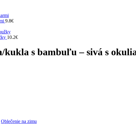
rmi
9.8
€
užky
10.2
€
ukla s bambuľu – sivá s okuli
Oblečenie na zimu