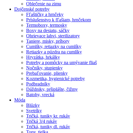
Oblečenie na zimu
Dojčenské potreby
Fľaštičky a hrnčeky
Príslušenstvo k fľašiam, hrnčekom
Termoboxy, termosky
Boxy na desiatu, sáčky
Ohrievace lahvi, sterilizatory
Taniere, misky, príbory
Cumlíky, retiazky na cumlíky
Retiazky a púzdra na cumlíky
Hryzátka, hrkálky
Potreby a pomôcky na umývanie fliaš
Nočníky, stupienky
Prebaľovanie, plienky
Kozmetika, hygienické potreby
Podbradníky
Dáždniky, pršiplášte, čižmy
Batohy, vrecká
Móda
Blúzky
Svetríky
Tričká, tuniky kr. rukáv
Tričká 3/4 rukáv
Tričká, tuniky dl. rukáv
Topy, tielka