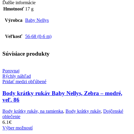
Ďalšie informácie
Hmotnosť
17 g
Výrobca
Baby Nellys
Veľkosť
56-68 (0-6 m)
Súvisiace produkty
Porovnaj
Rýchly náhľad
Pridať medzi obľúbené
Body krátky rukáv Baby Nellys, Zebra – modré,
veľ. 86
Body krátky rukáv, na ramienka
,
Body krátky rukáv
,
Dojčenské
oblečenie
6.1
€
Výber možností