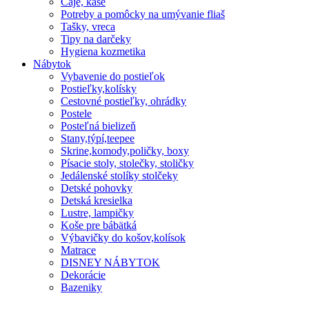
Čaje, kaše
Potreby a pomôcky na umývanie fliaš
Tašky, vreca
Tipy na darčeky
Hygiena kozmetika
Nábytok
Vybavenie do postieľok
Postieľky,kolísky
Cestovné postieľky, ohrádky
Postele
Posteľná bielizeň
Stany,týpí,teepee
Skrine,komody,poličky, boxy
Písacie stoly, stolečky, stoličky
Jedálenské stolíky stolčeky
Detské pohovky
Detská kresielka
Lustre, lampičky
Koše pre bábätká
Výbavičky do košov,kolísok
Matrace
DISNEY NÁBYTOK
Dekorácie
Bazeniky