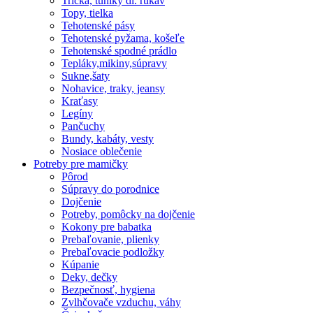
Tričká, tuniky dl. rukáv
Topy, tielka
Tehotenské pásy
Tehotenské pyžama, košeľe
Tehotenské spodné prádlo
Tepláky,mikiny,súpravy
Sukne,šaty
Nohavice, traky, jeansy
Kraťasy
Legíny
Pančuchy
Bundy, kabáty, vesty
Nosiace oblečenie
Potreby pre mamičky
Pôrod
Súpravy do porodnice
Dojčenie
Potreby, pomôcky na dojčenie
Kokony pre babatka
Prebaľovanie, plienky
Prebaľovacie podložky
Kúpanie
Deky, dečky
Bezpečnosť, hygiena
Zvlhčovače vzduchu, váhy