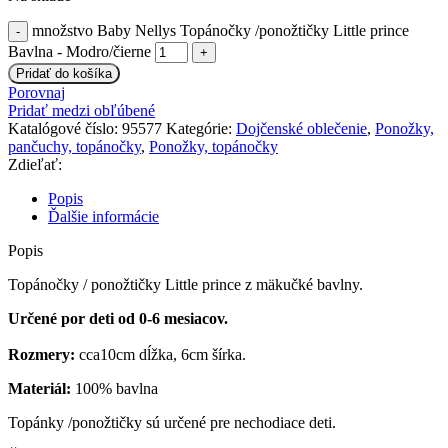
množstvo Baby Nellys Topánočky /ponožtičky Little prince
Bavlna - Modro/čierne
Pridať do košíka
Porovnaj
Pridať medzi obľúbené
Katalógové číslo:
95577
Kategórie:
Dojčenské oblečenie
,
Ponožky,
pančuchy, topánočky
,
Ponožky, topánočky
Zdieľať:
Popis
Ďalšie informácie
Popis
Topánočky / ponožtičky Little prince z mäkučké bavlny.
Určené por deti od 0-6 mesiacov.
Rozmery:
cca10cm dĺžka, 6cm šírka.
Materiál:
100% bavlna
Topánky /ponožtičky sú určené pre nechodiace deti.