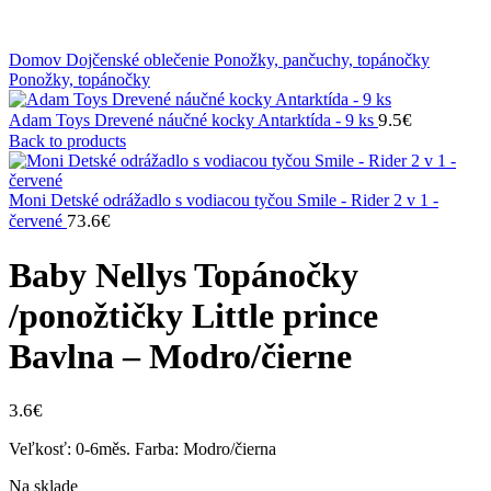
Klikni na zväčšenie
Domov
Dojčenské oblečenie
Ponožky, pančuchy, topánočky
Ponožky, topánočky
9.5
€
Adam Toys Drevené náučné kocky Antarktída - 9 ks
Back to products
Moni Detské odrážadlo s vodiacou tyčou Smile - Rider 2 v 1 -
73.6
€
červené
Baby Nellys Topánočky
/ponožtičky Little prince
Bavlna – Modro/čierne
3.6
€
Veľkosť: 0-6měs. Farba: Modro/čierna
Na sklade