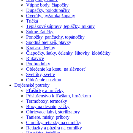
Vtipné body, čiapočky
Dupačky, polodupačky
Overály, pyžamká,župany
Tričká
Teplákové súpravy, tepláčky, mikiny
Sukne, šatičky
Ponožky, pančuchy, topánočky
Spodná bielizeň, plavky
Kraťase, legíny
Čiapočky, šatky, čelenky, šiltovky, klobúčiky
Rukavice
Podbradníky
Oblečenie ku krstu, na slávnosť
Svetríky, svetre
Oblečenie na zimu
Dojčenské potreby
Fľaštičky a hrnčeky
Príslušenstvo k fľašiam, hrnčekom
Termoboxy, termosky
Boxy na desiatu, sáčky
Ohrievace lahvi, sterilizatory
Taniere, misky, príbory
Cumlíky, retiazky na cumlíky
Retiazky a púzdra na cumlíky