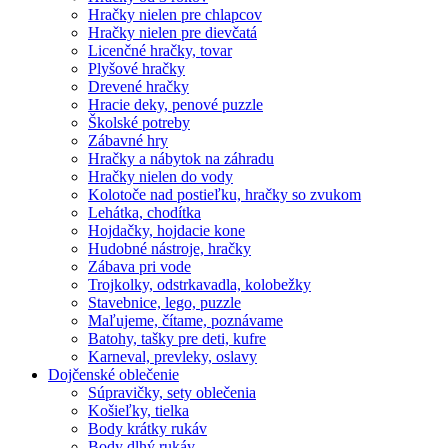
Hračky nielen pre chlapcov
Hračky nielen pre dievčatá
Licenčné hračky, tovar
Plyšové hračky
Drevené hračky
Hracie deky, penové puzzle
Školské potreby
Zábavné hry
Hračky a nábytok na záhradu
Hračky nielen do vody
Kolotoče nad postieľku, hračky so zvukom
Lehátka, chodítka
Hojdačky, hojdacie kone
Hudobné nástroje, hračky
Zábava pri vode
Trojkolky, odstrkavadla, kolobežky
Stavebnice, lego, puzzle
Maľujeme, čítame, poznávame
Batohy, tašky pre deti, kufre
Karneval, prevleky, oslavy
Dojčenské oblečenie
Súpravičky, sety oblečenia
Košieľky, tielka
Body krátky rukáv
Body dlhý rukáv