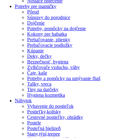
Nosiace oblečenie
Potreby pre mamičky
Pôrod
Súpravy do porodnice
Dojčenie
Potreby, pomôcky na dojčenie
Kokony pre babatka
Prebaľovanie, plienky
Prebaľovacie podložky
Kúpanie
Deky, dečky
Bezpečnosť, hygiena
Zvlhčovače vzduchu, váhy
Čaje, kaše
Potreby a pomôcky na umývanie fliaš
Tašky, vreca
Tipy na darčeky
Hygiena kozmetika
Nábytok
Vybavenie do postieľok
Postieľky,kolísky
Cestovné postieľky, ohrádky
Postele
Posteľná bielizeň
Stany,týpí,teepee