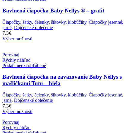
Bavlnená čiapočka Baby Nellys ® – grafit
Čiapočky, šatky, čelenky, šiltovky, klobúčiky
,
Čiapočky jesenné,
jarné
,
Dojčenské oblečenie
7.3
€
Výber možností
Porovnaj
Rýchly náhľad
Pridať medzi obľúbené
Bavlnená čiapočka na zaväzovanie Baby Nellys s
mašličkami Tutu – biela
Čiapočky, šatky, čelenky, šiltovky, klobúčiky
,
Čiapočky jesenné,
jarné
,
Dojčenské oblečenie
7.3
€
Výber možností
Porovnaj
Rýchly náhľad
Pridať medzi obľúbené