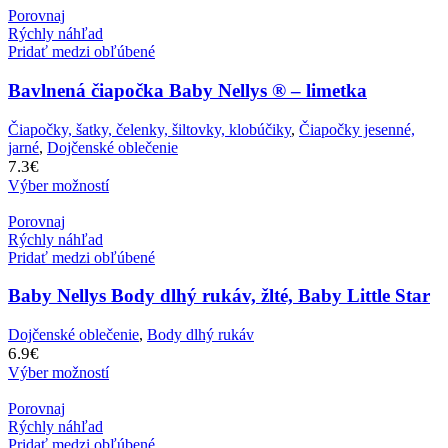
Porovnaj
Rýchly náhľad
Pridať medzi obľúbené
Bavlnená čiapočka Baby Nellys ® – limetka
Čiapočky, šatky, čelenky, šiltovky, klobúčiky
,
Čiapočky jesenné,
jarné
,
Dojčenské oblečenie
7.3
€
Výber možností
Porovnaj
Rýchly náhľad
Pridať medzi obľúbené
Baby Nellys Body dlhý rukáv, žlté, Baby Little Star
Dojčenské oblečenie
,
Body dlhý rukáv
6.9
€
Výber možností
Porovnaj
Rýchly náhľad
Pridať medzi obľúbené