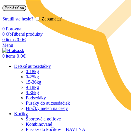
Prihlásiť sa
Stratili ste heslo?
Zapamätať
0
Porovnaj
0
Obľúbené produkty
0.0
€
0
items
Menu
0.0
€
0
items
Detské autosedačky
0-18kg
0-25kg
15-36kg
9-18kg
9-36kg
Podsedáky
Fusaky do autosedačiek
Hračky nielen na cesty
Kočíky
Športové a golfové
Kombinované
Fusaky do kočíkov – BAVLNA