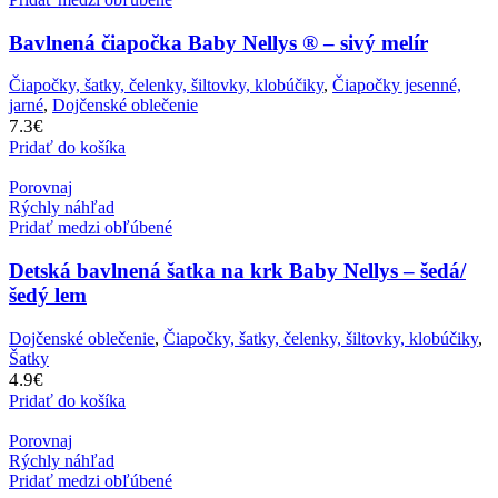
Bavlnená čiapočka Baby Nellys ® – sivý melír
Čiapočky, šatky, čelenky, šiltovky, klobúčiky
,
Čiapočky jesenné,
jarné
,
Dojčenské oblečenie
7.3
€
Pridať do košíka
Porovnaj
Rýchly náhľad
Pridať medzi obľúbené
Detská bavlnená šatka na krk Baby Nellys – šedá/
šedý lem
Dojčenské oblečenie
,
Čiapočky, šatky, čelenky, šiltovky, klobúčiky
,
Šatky
4.9
€
Pridať do košíka
Porovnaj
Rýchly náhľad
Pridať medzi obľúbené