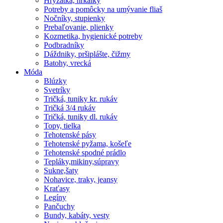
Hryzátka, hrkálky
Potreby a pomôcky na umývanie fliaš
Nočníky, stupienky
Prebaľovanie, plienky
Kozmetika, hygienické potreby
Podbradníky
Dáždniky, pršiplášte, čižmy
Batohy, vrecká
Móda
Blúzky
Svetríky
Tričká, tuniky kr. rukáv
Tričká 3/4 rukáv
Tričká, tuniky dl. rukáv
Topy, tielka
Tehotenské pásy
Tehotenské pyžama, košeľe
Tehotenské spodné prádlo
Tepláky,mikiny,súpravy
Sukne,šaty
Nohavice, traky, jeansy
Kraťasy
Legíny
Pančuchy
Bundy, kabáty, vesty