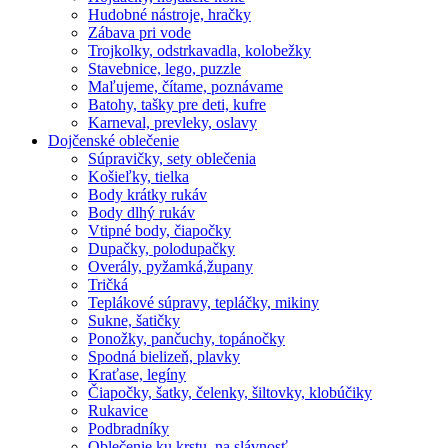
Hudobné nástroje, hračky
Zábava pri vode
Trojkolky, odstrkavadla, kolobežky
Stavebnice, lego, puzzle
Maľujeme, čítame, poznávame
Batohy, tašky pre deti, kufre
Karneval, prevleky, oslavy
Dojčenské oblečenie
Súpravičky, sety oblečenia
Košieľky, tielka
Body krátky rukáv
Body dlhý rukáv
Vtipné body, čiapočky
Dupačky, polodupačky
Overály, pyžamká,župany
Tričká
Teplákové súpravy, tepláčky, mikiny
Sukne, šatičky
Ponožky, pančuchy, topánočky
Spodná bielizeň, plavky
Kraťase, legíny
Čiapočky, šatky, čelenky, šiltovky, klobúčiky
Rukavice
Podbradníky
Oblečenie ku krstu, na slávnosť