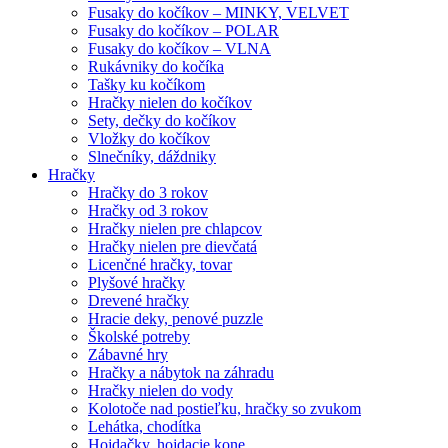
Fusaky do kočíkov – MINKY, VELVET
Fusaky do kočíkov – POLAR
Fusaky do kočíkov – VLNA
Rukávniky do kočíka
Tašky ku kočíkom
Hračky nielen do kočíkov
Sety, dečky do kočíkov
Vložky do kočíkov
Slnečníky, dáždniky
Hračky
Hračky do 3 rokov
Hračky od 3 rokov
Hračky nielen pre chlapcov
Hračky nielen pre dievčatá
Licenčné hračky, tovar
Plyšové hračky
Drevené hračky
Hracie deky, penové puzzle
Školské potreby
Zábavné hry
Hračky a nábytok na záhradu
Hračky nielen do vody
Kolotoče nad postieľku, hračky so zvukom
Lehátka, chodítka
Hojdačky, hojdacie kone