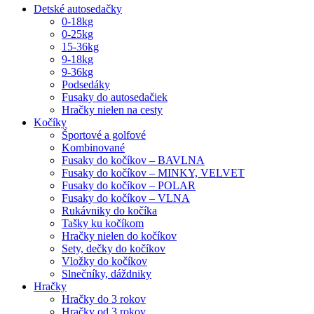
Detské autosedačky
0-18kg
0-25kg
15-36kg
9-18kg
9-36kg
Podsedáky
Fusaky do autosedačiek
Hračky nielen na cesty
Kočíky
Športové a golfové
Kombinované
Fusaky do kočíkov – BAVLNA
Fusaky do kočíkov – MINKY, VELVET
Fusaky do kočíkov – POLAR
Fusaky do kočíkov – VLNA
Rukávniky do kočíka
Tašky ku kočíkom
Hračky nielen do kočíkov
Sety, dečky do kočíkov
Vložky do kočíkov
Slnečníky, dáždniky
Hračky
Hračky do 3 rokov
Hračky od 3 rokov