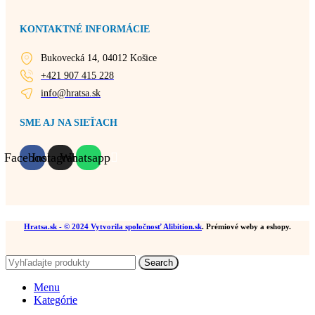
KONTAKTNÉ INFORMÁCIE
Bukovecká 14, 04012 Košice
+421 907 415 228
info@hratsa.sk
SME AJ NA SIEŤACH
Facebook
Instagram
Whatsapp
Hratsa.sk
- © 2024 Vytvorila spoločnosť
Alibition.sk
. Prémiové weby a eshopy.
Search
Menu
Kategórie