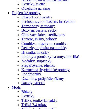
Svetríky, svetre
Oblečenie na zimu
Dojčenské potreby
Fľaštičky a hrnčeky
Príslušenstvo k fľašiam, hrnčekom
Termoboxy, termosky
Boxy na desiatu, sáčky
Ohrievace lahvi, sterilizatory
Taniere, misky, príbory
Cumlíky, retiazky na cumlíky
Retiazky a púzdra na cumlíky
Hryzátka, hrkálky
Potreby a pomôcky na umývanie fliaš
Nočníky, stupienky
Prebaľovanie, plienky
Kozmetika, hygienické potreby
Podbradníky
Dáždniky, pršiplášte, čižmy
Batohy, vrecká
Móda
Blúzky
Svetríky
Tričká, tuniky kr. rukáv
Tričká 3/4 rukáv