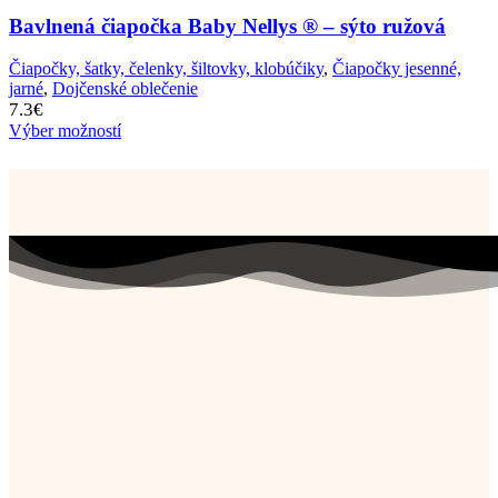
Bavlnená čiapočka Baby Nellys ® – sýto ružová
Čiapočky, šatky, čelenky, šiltovky, klobúčiky
,
Čiapočky jesenné,
jarné
,
Dojčenské oblečenie
7.3
€
Výber možností